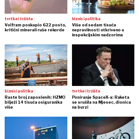
tvrtke i tržišta
biznis i politika
Volfram poskupio 622 posto,
Više od sedam tisuća
kritični minerali ruše rekorde
nepravilnosti otkriveno u
inspekcijskim nadzorima
biznis i politika
tvrtke i tržišta
Raste broj zaposlenih: HZMO
Poniranje SpaceX-a: Raketa
bilježi 14 tisuća osiguranika
se srušila na Mjesec, dionica
više
na burzi