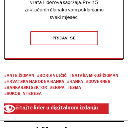
vrata Liderova sadržaja. Prvih 5
zaključanih članaka vam poklanjamo
svaki mjesec.
PRIJAVI SE
#ANTE ŽIGMAN
#BORIS VUJČIĆ
#NATAŠA MIKUŠ ŽIGMAN
#HRVATSKA NARODNA BANKA
#HANFA
#GUVERNER
#BANKARSKI SEKTOR
#EIOPA
#ESMA
#SUKOB INTERESA
čitajte lider u digitalnom izdanju