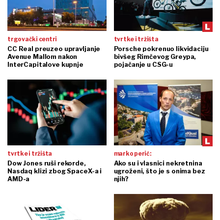
trgovački centri
tvrtke i tržišta
CC Real preuzeo upravljanje
Porsche pokrenuo likvidaciju
Avenue Mallom nakon
bivšeg Rimčevog Greypa,
InterCapitalove kupnje
pojačanje u CSG-u
tvrtke i tržišta
marko perić:
Dow Jones ruši rekorde,
Ako su i vlasnici nekretnina
Nasdaq klizi zbog SpaceX-a i
ugroženi, što je s onima bez
AMD-a
njih?