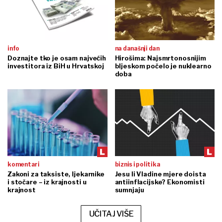
info
na današnji dan
Doznajte tko je osam najvećih
Hirošima: Najsmrtonosnijim
investitora iz BiH u Hrvatskoj
bljeskom počelo je nuklearno
doba
komentari
biznis i politika
Zakoni za taksiste, ljekarnike
Jesu li Vladine mjere doista
i stočare – iz krajnosti u
antiinflacijske? Ekonomisti
krajnost
sumnjaju
UČITAJ VIŠE