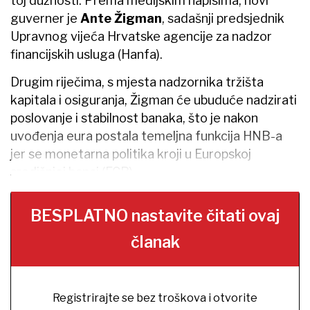
toj dužnosti. Prema medijskim napisima, novi
guverner je
Ante Žigman
, sadašnji predsjednik
Upravnog vijeća Hrvatske agencije za nadzor
financijskih usluga (Hanfa).
Drugim riječima, s mjesta nadzornika tržišta
kapitala i osiguranja, Žigman će ubuduće nadzirati
poslovanje i stabilnost banaka, što je nakon
uvođenja eura postala temeljna funkcija HNB-a
jer se monetarna politika kroji u Europskoj
središnjoj banci (ECB).
BESPLATNO nastavite čitati ovaj
članak
Registrirajte se bez troškova i otvorite