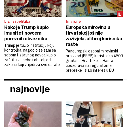
biznis i politika
financije
Kako je Trump kupio
Europska mirovina u
imunitet novcem
Hrvatskoj još nije
poreznih obveznika
zaživjela, ali broj korisnika
raste
Trump je tužio instituciju koju
kontrolira, nagodio se sam sa
Paneuropski osobni mirovinski
sobom i iz javnog novca kupio
proizvod (PEPP) koristi oko 4500
zaštitu za sebe i obitelj od
građana Hrvatske, a Hanfa
zakona koji vrijedi za sve ostale
upozorava na regulatorne
prepreke i slab interes u EU
najnovije