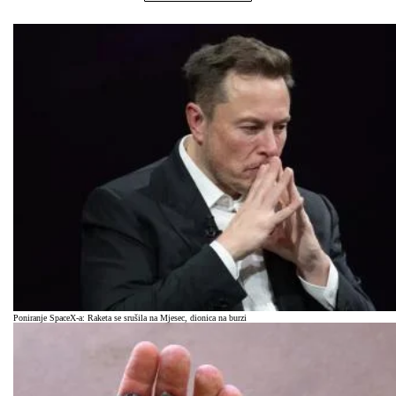
Poniranje SpaceX-a: Raketa se srušila na Mjesec, dionica na burzi