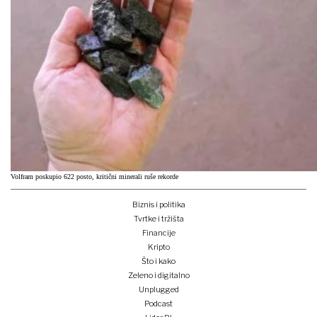
Volfram poskupio 622 posto, kritični minerali ruše rekorde
Biznis i politika
Tvrtke i tržišta
Financije
Kripto
Što i kako
Zeleno i digitalno
Unplugged
Podcast