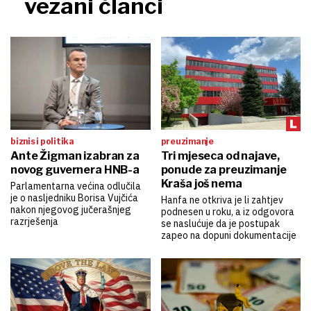
vezani članci
biznis i politika
preuzimanje
Ante Žigman izabran za
Tri mjeseca od najave,
novog guvernera HNB-a
ponude za preuzimanje
Kraša još nema
Parlamentarna većina odlučila
je o nasljedniku Borisa Vujčića
Hanfa ne otkriva je li zahtjev
nakon njegovog jučerašnjeg
podnesen u roku, a iz odgovora
razrješenja
se naslućuje da je postupak
zapeo na dopuni dokumentacije