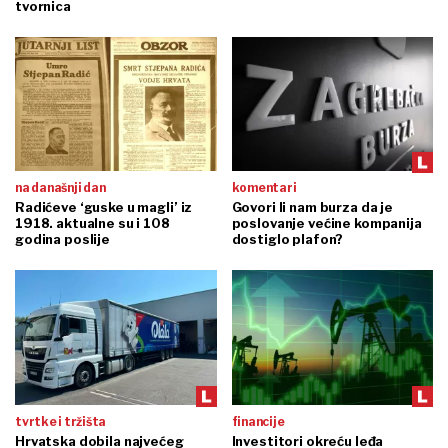
tvornica
na današnji dan
komentari
Radićeve ‘guske u magli’ iz
Govori li nam burza da je
1918. aktualne su i 108
poslovanje većine kompanija
godina poslije
dostiglo plafon?
tvrtke i tržišta
financije
Hrvatska dobila najvećeg
Investitori okreću leđa