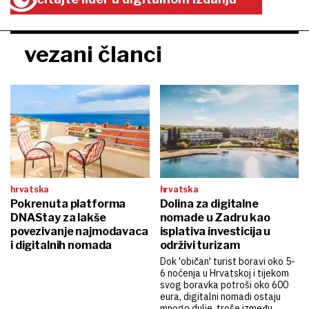
vezani članci
hrvatska
hrvatska
Pokrenuta platforma
Dolina za digitalne
DNAStay za lakše
nomade u Zadru kao
povezivanje najmodavaca
isplativa investicija u
i digitalnih nomada
održivi turizam
Dok 'običan' turist boravi oko 5-
6 noćenja u Hrvatskoj i tijekom
svog boravka potroši oko 600
eura, digitalni nomadi ostaju
mnogo dulje, troše između