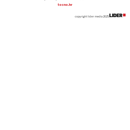
tocno.hr
copyright lider media 2025.