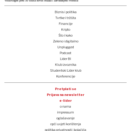
Volkswagen pred 50 tisuća novih otkaza i zatvaranjem tvornica
Biznis i politika
Tvrtke i tržišta
Financije
Kripto
Što i kako
Zeleno i digitalno
Unplugged
Podcast
Lider BI
Klub izvoznika
Studentski Lider klub
Konferencije
Pretplati se
Prijava na newsletter
e-lider
o nama
impressum
oglašavanje
opći uvjeti korištenja
politika privatnosti i kolačića