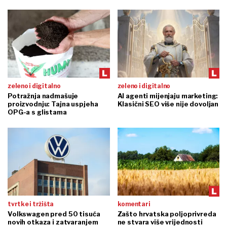
zeleno i digitalno
zeleno i digitalno
Potražnja nadmašuje
AI agenti mijenjaju marketing:
proizvodnju: Tajna uspjeha
Klasični SEO više nije dovoljan
OPG-a s glistama
tvrtke i tržišta
komentari
Volkswagen pred 50 tisuća
Zašto hrvatska poljoprivreda
novih otkaza i zatvaranjem
ne stvara više vrijednosti