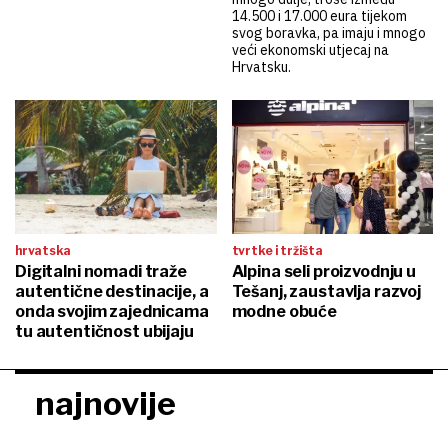
14.500 i 17.000 eura tijekom
svog boravka, pa imaju i mnogo
veći ekonomski utjecaj na
Hrvatsku.
hrvatska
tvrtke i tržišta
Digitalni nomadi traže
Alpina seli proizvodnju u
autentične destinacije, a
Tešanj, zaustavlja razvoj
onda svojim zajednicama
modne obuće
tu autentičnost ubijaju
najnovije