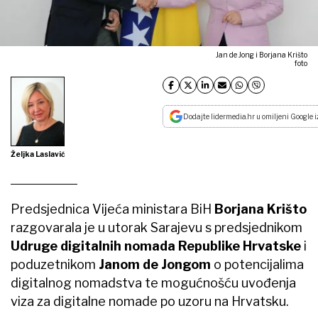
Jan de Jong i Borjana Krišto
foto
Dodajte lidermedia.hr u omiljeni Google i
Željka Laslavić
Predsjednica Vijeća ministara BiH
Borjana Krišto
razgovarala je u utorak Sarajevu s predsjednikom
Udruge digitalnih nomada Republike Hrvatske
i
poduzetnikom
Janom de Jongom
o potencijalima
digitalnog nomadstva te mogućnošću uvođenja
viza za digitalne nomade po uzoru na Hrvatsku.