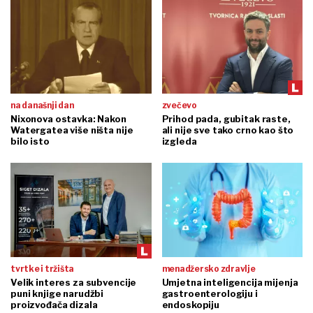
na današnji dan
zvečevo
Nixonova ostavka: Nakon
Prihod pada, gubitak raste,
Watergatea više ništa nije
ali nije sve tako crno kao što
bilo isto
izgleda
tvrtke i tržišta
menadžersko zdravlje
Velik interes za subvencije
Umjetna inteligencija mijenja
puni knjige narudžbi
gastroenterologiju i
proizvođača dizala
endoskopiju