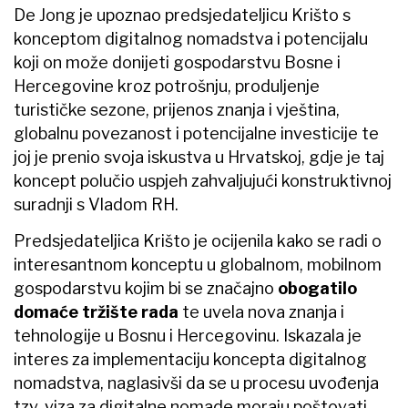
De Jong je upoznao predsjedateljicu Krišto s
konceptom digitalnog nomadstva i potencijalu
koji on može donijeti gospodarstvu Bosne i
Hercegovine kroz potrošnju, produljenje
turističke sezone, prijenos znanja i vještina,
globalnu povezanost i potencijalne investicije te
joj je prenio svoja iskustva u Hrvatskoj, gdje je taj
koncept polučio uspjeh zahvaljujući konstruktivnoj
suradnji s Vladom RH.
Predsjedateljica Krišto je ocijenila kako se radi o
interesantnom konceptu u globalnom, mobilnom
gospodarstvu kojim bi se značajno
obogatilo
domaće tržište rada
te uvela nova znanja i
tehnologije u Bosnu i Hercegovinu. Iskazala je
interes za implementaciju koncepta digitalnog
nomadstva, naglasivši da se u procesu uvođenja
tzv. viza za digitalne nomade moraju poštovati