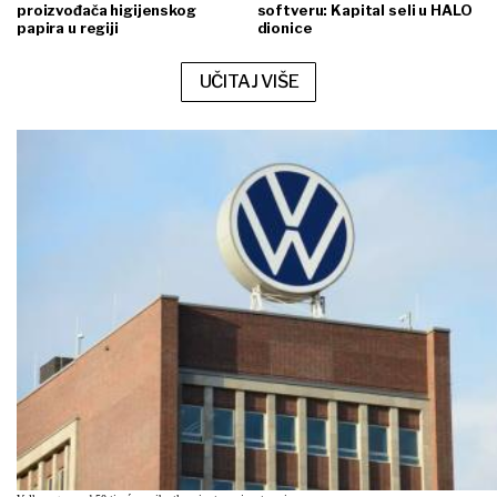
proizvođača higijenskog
softveru: Kapital seli u HALO
papira u regiji
dionice
UČITAJ VIŠE