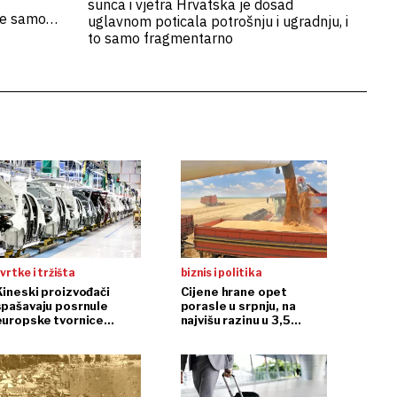
sunca i vjetra Hrvatska je dosad
že samo
uglavnom poticala potrošnju i ugradnju, i
to samo fragmentarno
vrtke i tržišta
biznis i politika
Kineski proizvođači
Cijene hrane opet
spašavaju posrnule
porasle u srpnju, na
europske tvornice
najvišu razinu u 3,5
automobila
godine