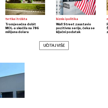
tvrtke i tržišta
biznis i politika
n
Tromjesečna dobit
Wall Street zaustavio
MOL-a skočila na 786
pozitivnu seriju, čeka se
milijuna dolara
ključni podatak
UČITAJ VIŠE