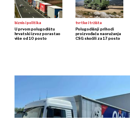
biznis i politika
tvrtke i tržišta
U prvom polugodištu
Polugodišnji prihodi
hrvatski izvoz porastao
proizvođača naoružanja
više od 10 posto
CSG skočili za 17 posto