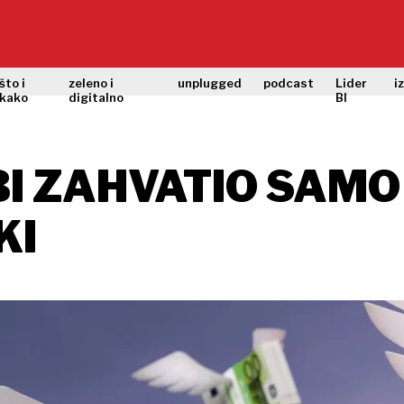
što i
zeleno i
unplugged
podcast
Lider
i
kako
digitalno
BI
I ZAHVATIO SAMO 
KI