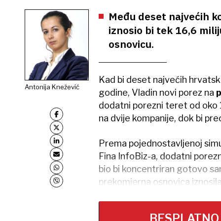
Među deset najvećih ko
iznosio bi tek 16,6 mili
osnovicu.
Kad bi deset najvećih hrvatski
Antonija Knežević
godine, Vladin novi porez na
p
dodatni porezni teret od oko 1
na dvije kompanije, dok bi pr
Prema pojednostavljenoj simul
Fina InfoBiz-a, dodatni porezn
bio bi koncentriran gotovo sa
prekomjerna osnovica iznosila
BESPLATNO na