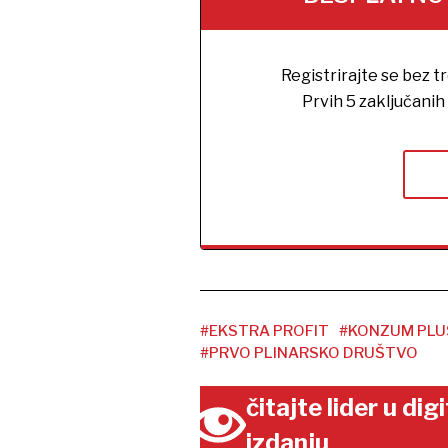
Registrirajte se bez t
Prvih 5 zaključani
#EKSTRA PROFIT
#KONZUM PLU
#PRVO PLINARSKO DRUŠTVO
čitajte lider u di
izdanju