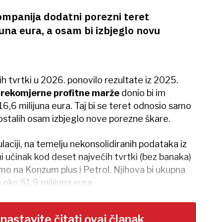
mpanija dodatni porezni teret
juna eura, a osam bi izbjeglo novu
h tvrtki u 2026. ponovilo rezultate iz 2025.
rekomjerne profitne marže
donio bi im
6,6 milijuna eura. Taj bi se teret odnosio samo
eostalih osam izbjeglo nove porezne škare.
aciji, na temelju nekonsolidiranih podataka iz
i učinak kod deset najvećih tvrtki (bez banaka)
mo na Konzum plus i Petrol. Njihova bi ukupna
 oko 51,9 milijuna eura.
stavite čitati ovaj članak