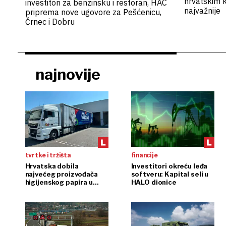
hrvatskim k
investitori za benzinsku i restoran, HAC
najvažnije
priprema nove ugovore za Pešćenicu,
Črnec i Dobru
najnovije
tvrtke i tržišta
financije
Hrvatska dobila
Investitori okreću leđa
najvećeg proizvođača
softveru: Kapital seli u
higijenskog papira u
HALO dionice
regiji