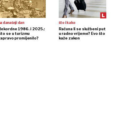
a današnji dan
što i kako
Rekordne 1986. i 2025.:
Računa li se službeni put
Što se u turizmu
u radno vrijeme? Evo što
zapravo promijenilo?
kaže zakon