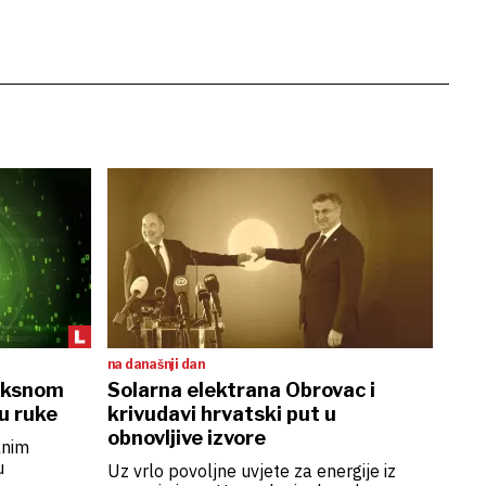
na današnji dan
fiksnom
Solarna elektrana Obrovac i
u ruke
krivudavi hrvatski put u
obnovljive izvore
lnim
u
Uz vrlo povoljne uvjete za energije iz