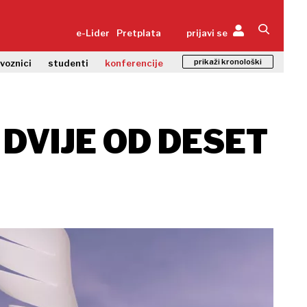
e-Lider
Pretplata
prijavi se
prikaži kronološki
zvoznici
studenti
konferencije
DVIJE OD DESET