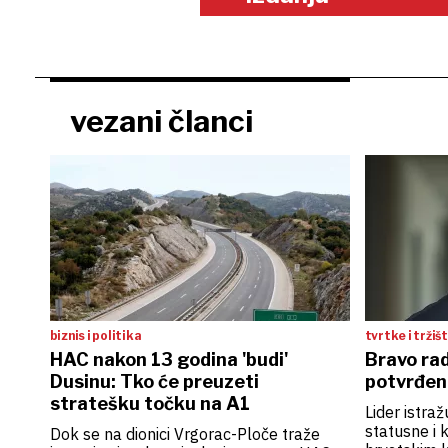
vezani članci
biznis i politika
tvrtke i tržiš
HAC nakon 13 godina 'budi'
Bravo rad
Dusinu: Tko će preuzeti
potvrđen
stratešku točku na A1
Lider istraž
statusne i
Dok se na dionici Vrgorac-Ploče traže