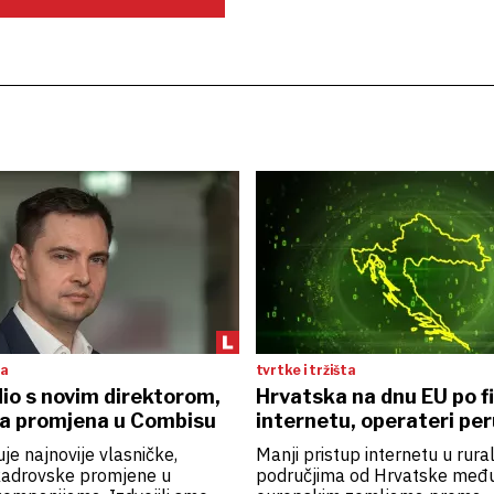
ta
tvrtke i tržišta
io s novim direktorom,
Hrvatska na dnu EU po 
a promjena u Combisu
internetu, operateri per
uje najnovije vlasničke,
Manji pristup internetu u rura
 kadrovske promjene u
područjima od Hrvatske međ