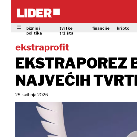
biznis i
tvrtke i
financije
kripto
politika
tržišta
ekstraprofit
EKSTRAPOREZ B
NAJVEĆIH TVRT
28. svibnja 2026.