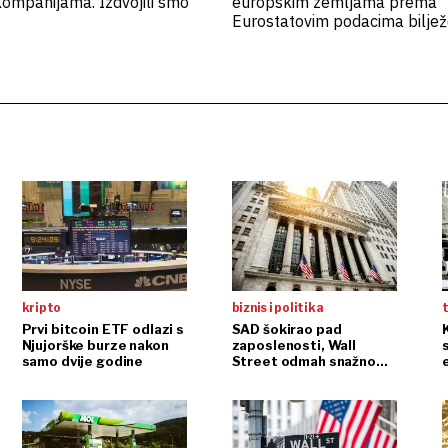
ompanijama. Izdvojili smo
europskim zemljama prema
Eurostatovim podacima bilje
Grčka i Bugarska
kripto
biznis i politika
t
Prvi bitcoin ETF odlazi s
SAD šokirao pad
Njujorške burze nakon
zaposlenosti, Wall
samo dvije godine
Street odmah snažno
reagirao