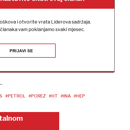
roškova i otvorite vrata Liderova sadržaja.
h članaka vam poklanjamo svaki mjesec.
PRIJAVI SE
S
#PETROL
#POREZ
#HT
#INA
#HEP
gitalnom