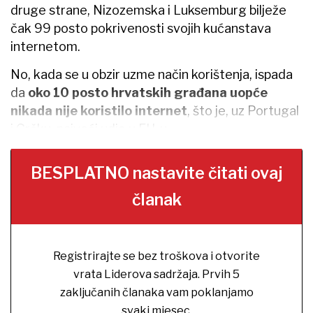
druge strane, Nizozemska i Luksemburg bilježe
čak 99 posto pokrivenosti svojih kućanstava
internetom.
No, kada se u obzir uzme način korištenja, ispada
da
oko 10 posto hrvatskih građana uopće
nikada nije koristilo internet
, što je, uz Portugal
i Grčku, najveći udio u EU-u.
BESPLATNO nastavite čitati ovaj
članak
Registrirajte se bez troškova i otvorite
vrata Liderova sadržaja. Prvih 5
zaključanih članaka vam poklanjamo
svaki mjesec.