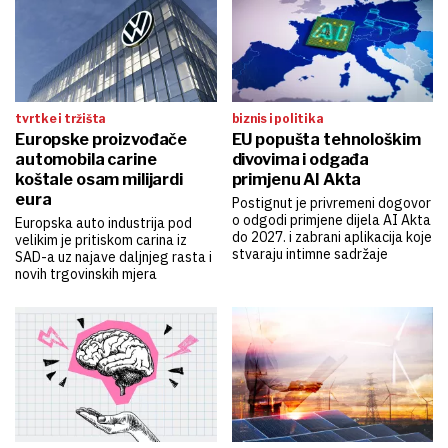
tvrtke i tržišta
biznis i politika
Europske proizvođače
EU popušta tehnološkim
automobila carine
divovima i odgađa
koštale osam milijardi
primjenu AI Akta
eura
Postignut je privremeni dogovor
o odgodi primjene dijela AI Akta
Europska auto industrija pod
do 2027. i zabrani aplikacija koje
velikim je pritiskom carina iz
stvaraju intimne sadržaje
SAD-a uz najave daljnjeg rasta i
novih trgovinskih mjera