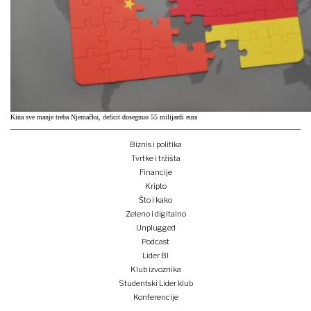
Kina sve manje treba Njemačku, deficit dosegnuo 55 milijardi eura
Biznis i politika
Tvrtke i tržišta
Financije
Kripto
Što i kako
Zeleno i digitalno
Unplugged
Podcast
Lider BI
Klub izvoznika
Studentski Lider klub
Konferencije