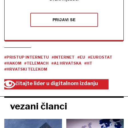
PRIJAVI SE
#PRISTUP INTERNETU
#INTERNET
#EU
#EUROSTAT
#HAKOM
#TELEMACH
#A1 HRVATSKA
#HT
#HRVATSKI TELEKOM
čitajte lider u digitalnom izdanju
vezani članci