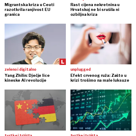
Migrantska kriza u Ceuti
Rast cijena nekretnina u
razotkrila ranjivost EU
Hrvatskoj ne bi srušila ni
granica
ozbiljna kriza
zeleno i digitalno
unplugged
Yang Zhilin: Dječje lice
Efekt crvenog ruža: Zašto u
kineske AI revolucije
krizi trošimo na male luksuze
tvrtke i tržišta
tvrtke i tržišta