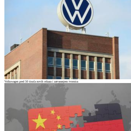
Volkswagen pred 50 tisuća novih otkaza i zatvaranjem tvornica