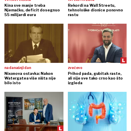
Kina sve manje treba
Rekordi na Wall Streetu,
Njemačku, deficit dosegnuo
tehnološke dionice ponovno
55 milijardi eura
rastu
na današnji dan
zvečevo
Nixonova ostavka: Nakon
Prihod pada, gubitak raste,
Watergatea više ništa nije
ali nije sve tako crno kao što
bilo isto
izgleda