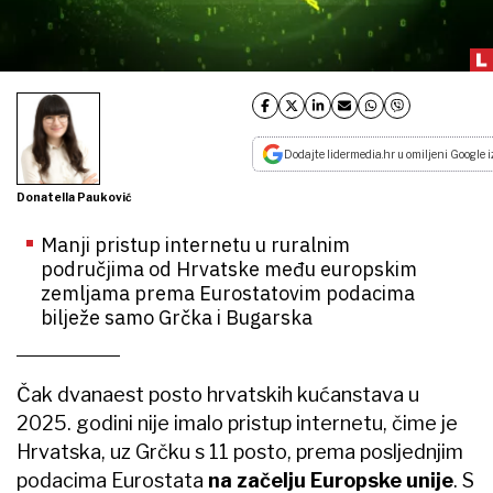
Dodajte lidermedia.hr u omiljeni Google i
Donatella Pauković
Manji pristup internetu u ruralnim
područjima od Hrvatske među europskim
zemljama prema Eurostatovim podacima
bilježe samo Grčka i Bugarska
Čak dvanaest posto hrvatskih kućanstava u
2025. godini nije imalo pristup internetu, čime je
Hrvatska, uz Grčku s 11 posto, prema posljednjim
podacima Eurostata
na začelju Europske unije
. S