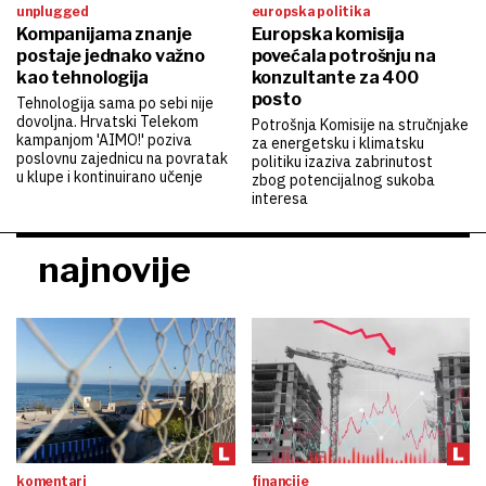
unplugged
europska politika
Kompanijama znanje
Europska komisija
postaje jednako važno
povećala potrošnju na
kao tehnologija
konzultante za 400
posto
Tehnologija sama po sebi nije
dovoljna. Hrvatski Telekom
Potrošnja Komisije na stručnjake
kampanjom 'AIMO!' poziva
za energetsku i klimatsku
poslovnu zajednicu na povratak
politiku izaziva zabrinutost
u klupe i kontinuirano učenje
zbog potencijalnog sukoba
interesa
najnovije
komentari
financije