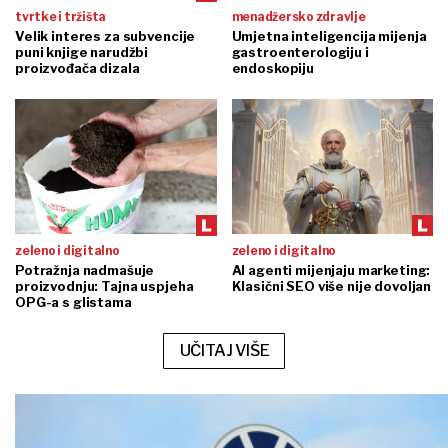
tvrtke i tržišta
menadžersko zdravlje
Velik interes za subvencije
Umjetna inteligencija mijenja
puni knjige narudžbi
gastroenterologiju i
proizvođača dizala
endoskopiju
zeleno i digitalno
zeleno i digitalno
Potražnja nadmašuje
AI agenti mijenjaju marketing:
proizvodnju: Tajna uspjeha
Klasični SEO više nije dovoljan
OPG-a s glistama
UČITAJ VIŠE