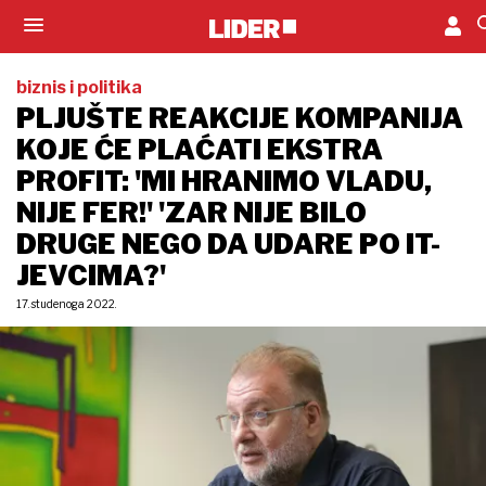
biznis i politika
PLJUŠTE REAKCIJE KOMPANIJA
KOJE ĆE PLAĆATI EKSTRA
PROFIT: 'MI HRANIMO VLADU,
NIJE FER!' 'ZAR NIJE BILO
DRUGE NEGO DA UDARE PO IT-
JEVCIMA?'
17. studenoga 2022.