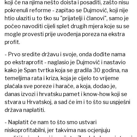
koji će na njima nešto doista i posaditi, zašto nisu
pokrenuli reforme - zapitao se Dujmović, koji nije
htio ulaziti u to tko su "prijatelji i članovi", samo je
počeo navoditi cijeli splet drugih mjera koje su se
mogle provesti prije uvođenja poreza na ekstra
profit.
- Prvo sredite državu i svoje, onda dođite nama
po ekstraprofit - naglasio je Dujmović i nastavio
kako je Span tvrtka koja se gradila 30 godina, na
temeljima rata i kriza, koja je cijelo to vrijeme
plaćala sve poreze i harače, a koja, dodao je,
danas izvozi i hrvatsku pamet i know-how koji se
stvara u Hrvatskoj, a sad će im i to što su uspješni
država naplatiti.
- Naplatit će nam to što smo ustvari
niskoprofitabilni, jer takvima nas ocjenjuju