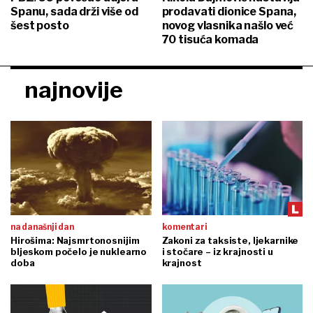
Spanu, sada drži više od
prodavati dionice Spana,
šest posto
novog vlasnika našlo već
70 tisuća komada
najnovije
na današnji dan
komentari
Hirošima: Najsmrtonosnijim
Zakoni za taksiste, ljekarnike
bljeskom počelo je nuklearno
i stočare – iz krajnosti u
doba
krajnost