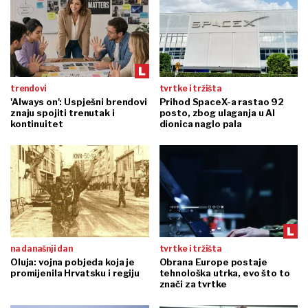
trendovi
tvrtke i tržišta
'Always on': Uspješni brendovi
Prihod SpaceX-a rastao 92
znaju spojiti trenutak i
posto, zbog ulaganja u AI
kontinuitet
dionica naglo pala
na današnji dan
tvrtke i tržišta
Oluja: vojna pobjeda koja je
Obrana Europe postaje
promijenila Hrvatsku i regiju
tehnološka utrka, evo što to
znači za tvrtke