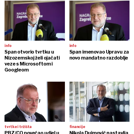
info
info
Span otvorio tvrtku u
Span imenovao Upravu za
Nizozemskoj želi ojačati
novo mandatno razdoblje
veze s Microsoftom i
Googleom
tvrtke i tržišta
financije
PBZ/CO povećao udjel u
Nikola Dujmović nastavlja