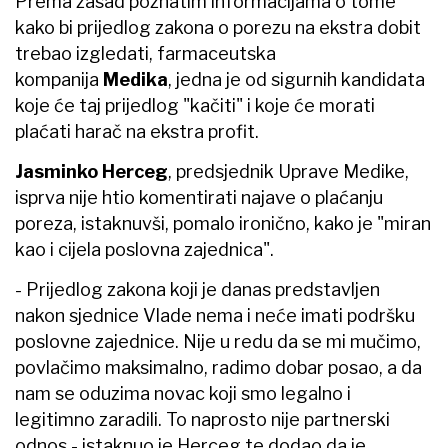
Prema zasad poznatim informacijama o tome
kako bi prijedlog zakona o porezu na ekstra dobit
trebao izgledati, farmaceutska
kompanija
Medika
, jedna je od sigurnih kandidata
koje će taj prijedlog "kačiti" i koje će morati
plaćati harač na ekstra profit.
Jasminko Herceg
, predsjednik Uprave Medike,
isprva nije htio komentirati najave o plaćanju
poreza, istaknuvši, pomalo ironično, kako je "miran
kao i cijela poslovna zajednica".
- Prijedlog zakona koji je danas predstavljen
nakon sjednice Vlade nema i neće imati podršku
poslovne zajednice. Nije u redu da se mi mučimo,
povlačimo maksimalno, radimo dobar posao, a da
nam se oduzima novac koji smo legalno i
legitimno zaradili. To naprosto nije partnerski
odnos - istaknuo je Herceg te dodao da je