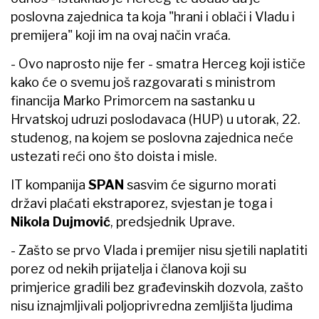
poslovna zajednica ta koja "hrani i oblači i Vladu i
premijera" koji im na ovaj način vraća.
- Ovo naprosto nije fer - smatra Herceg koji ističe
kako će o svemu još razgovarati s ministrom
financija Marko Primorcem na sastanku u
Hrvatskoj udruzi poslodavaca (HUP) u utorak, 22.
studenog, na kojem se poslovna zajednica neće
ustezati reći ono što doista i misle.
IT kompanija
SPAN
sasvim će sigurno morati
državi plaćati ekstraporez, svjestan je toga i
Nikola Dujmović
, predsjednik Uprave.
- Zašto se prvo Vlada i premijer nisu sjetili naplatiti
porez od nekih prijatelja i članova koji su
primjerice gradili bez građevinskih dozvola, zašto
nisu iznajmljivali poljoprivredna zemljišta ljudima