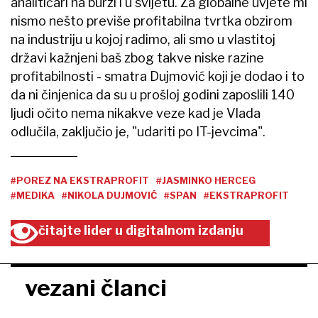
analitičari na burzi i u svijetu. Za globalne uvjete mi
nismo nešto previše profitabilna tvrtka obzirom
na industriju u kojoj radimo, ali smo u vlastitoj
državi kažnjeni baš zbog takve niske razine
profitabilnosti - smatra Dujmović koji je dodao i to
da ni činjenica da su u prošloj godini zaposlili 140
ljudi očito nema nikakve veze kad je Vlada
odlučila, zaključio je, "udariti po IT-jevcima".
#POREZ NA EKSTRAPROFIT
#JASMINKO HERCEG
#MEDIKA
#NIKOLA DUJMOVIĆ
#SPAN
#EKSTRAPROFIT
čitajte lider u digitalnom izdanju
vezani članci