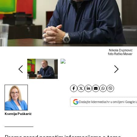
Nikola Dujmović
foto Ratko Mavar
Dodajte lidermedia.hr u omiljeni Google i
Ksenija Puškarić