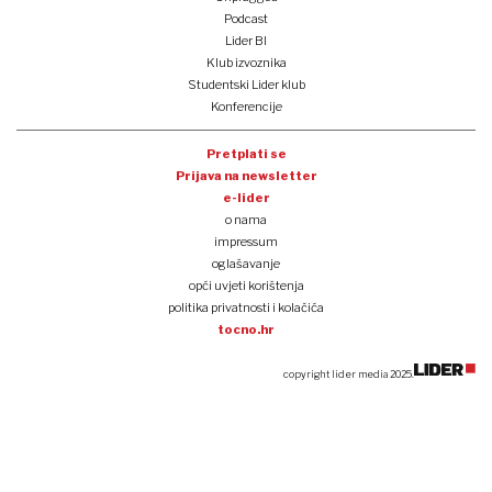
Podcast
Lider BI
Klub izvoznika
Studentski Lider klub
Konferencije
Pretplati se
Prijava na newsletter
e-lider
o nama
impressum
oglašavanje
opći uvjeti korištenja
politika privatnosti i kolačića
tocno.hr
copyright lider media 2025.