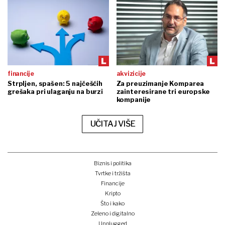
financije
akvizicije
Strpljen, spašen: 5 najčešćih
Za preuzimanje Komparea
grešaka pri ulaganju na burzi
zainteresirane tri europske
kompanije
UČITAJ VIŠE
Biznis i politika
Tvrtke i tržišta
Financije
Kripto
Što i kako
Zeleno i digitalno
Unplugged