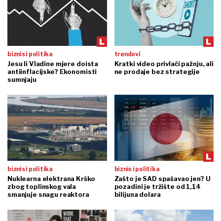
biznis i politika
trendovi
Jesu li Vladine mjere doista
Kratki video privlači pažnju, ali
antiinflacijske? Ekonomisti
ne prodaje bez strategije
sumnjaju
biznis i politika
biznis i politika
Nuklearna elektrana Krško
Zašto je SAD spašavao jen? U
zbog toplinskog vala
pozadini je tržište od 1,14
smanjuje snagu reaktora
bilijuna dolara