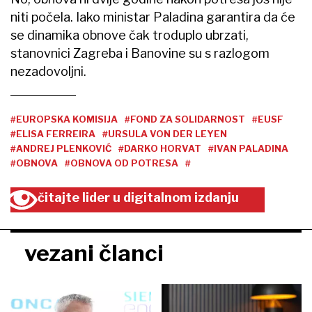
niti počela. Iako ministar Paladina garantira da će
se dinamika obnove čak troduplo ubrzati,
stanovnici Zagreba i Banovine su s razlogom
nezadovoljni.
#EUROPSKA KOMISIJA
#FOND ZA SOLIDARNOST
#EUSF
#ELISA FERREIRA
#URSULA VON DER LEYEN
#ANDREJ PLENKOVIĆ
#DARKO HORVAT
#IVAN PALADINA
#OBNOVA
#OBNOVA OD POTRESA
#
čitajte lider u digitalnom izdanju
vezani članci