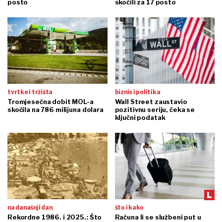
posto
skočili za 17 posto
tvrtke i tržišta
biznis i politika
Tromjesečna dobit MOL-a
Wall Street zaustavio
skočila na 786 milijuna dolara
pozitivnu seriju, čeka se
ključni podatak
na današnji dan
što i kako
Rekordne 1986. i 2025.: Što
Računa li se službeni put u