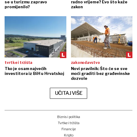
se u turizmu zapravo
radno vrijeme? Evo što kaže
promijenilo?
zakon
tvrtke i tržišta
zakonodavstvo
Tko je osam najvećih
Novi pravilnik: Što će se sve
investitora iz BiH u Hrvatskoj
moći graditi bez građevinske
dozvole
UČITAJ VIŠE
Biznis i politika
Tvrtke i tržišta
Financije
Kripto