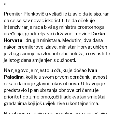
a.
Premijer Plenković u veljači je izjavio da je siguran
da će se sav novac iskoristiti te da očekuje
intenziviranje rada bivšeg ministra prostornoga
uređenja, graditeljstva i državne imovine
Darka
Horvata
i drugih ministara. Međutim, dva dana
nakon premijerove izjave, ministar Horvat uhićen
je zbog sumnje na zloupotrebu položaja i ovlasti te
je istog dana smijenjen s dužnosti.
Na njegovo je mjesto u ožujku je došao
Ivan
Paladina
, koji je u svom prvom obraćanju javnosti
rekao da mu je glavni fokus obnova. U travnju je
predstavio i plan ubrzanja obnove pri čemu je
prioritet do zime omogućiti adekvatan smještaj
građanima koji još uvijek žive u kontejnerima.
No, obnova ni dvije godine nakon potresa još nije