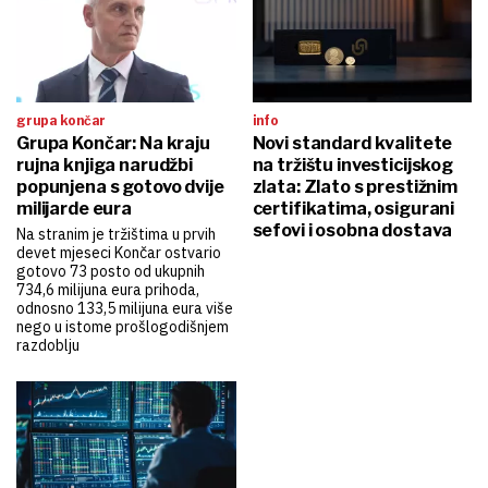
grupa končar
info
Grupa Končar: Na kraju
Novi standard kvalitete
rujna knjiga narudžbi
na tržištu investicijskog
popunjena s gotovo dvije
zlata: Zlato s prestižnim
milijarde eura
certifikatima, osigurani
sefovi i osobna dostava
Na stranim je tržištima u prvih
devet mjeseci Končar ostvario
gotovo 73 posto od ukupnih
734,6 milijuna eura prihoda,
odnosno 133,5 milijuna eura više
nego u istome prošlogodišnjem
razdoblju