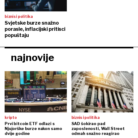
biznis i politika
Svjetske burze snažno
porasle, inflacijski pritisci
popuštaju
najnovije
kripto
biznis i politika
Prvi bitcoin ETF odlazi s
SAD šokirao pad
Njujorške burze nakon samo
zaposlenosti, Wall Street
dvije godine
odmah snažno reagirao