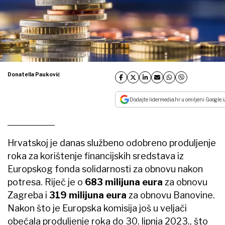
Donatella Pauković
Dodajte lidermedia.hr u omiljeni Google i
Hrvatskoj je danas službeno odobreno produljenje
roka za korištenje financijskih sredstava iz
Europskog fonda solidarnosti za obnovu nakon
potresa. Riječ je o
683 milijuna eura
za obnovu
Zagreba i
319 milijuna eura
za obnovu Banovine.
Nakon što je Europska komisija još u veljači
obećala produljenje roka do 30. lipnja 2023., što