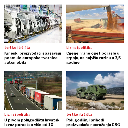
tvrtke i tržišta
biznis i politika
Kineski proizvođači spašavaju
Cijene hrane opet porasle u
posrnule europske tvornice
srpnju, na najvišu razinu u 3,5
automobila
godine
biznis i politika
tvrtke i tržišta
U prvom polugodištu hrvatski
Polugodišnji prihodi
izvoz porastao više od 10
proizvođača naoružanja CSG