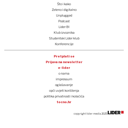
Što i kako
Zeleno i digitalno
Unplugged
Podcast
Lider BI
Klub izvoznika
Studentski Lider klub
Konferencije
Pretplati se
Prijava na newsletter
e-lider
o nama
impressum
oglašavanje
opći uvjeti korištenja
politika privatnosti i kolačića
tocno.hr
copyright lider media 2025.