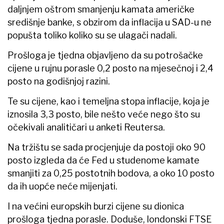
daljnjem oštrom smanjenju kamata američke
središnje banke, s obzirom da inflacija u SAD-u ne
popušta toliko koliko su se ulagači nadali.
Prošloga je tjedna objavljeno da su potrošačke
cijene u rujnu porasle 0,2 posto na mjesečnoj i 2,4
posto na godišnjoj razini.
Te su cijene, kao i temeljna stopa inflacije, koja je
iznosila 3,3 posto, bile nešto veće nego što su
očekivali analitičari u anketi Reutersa.
Na tržištu se sada procjenjuje da postoji oko 90
posto izgleda da će Fed u studenome kamate
smanjiti za 0,25 postotnih bodova, a oko 10 posto
da ih uopće neće mijenjati.
I na većini europskih burzi cijene su dionica
prošloga tjedna porasle. Doduše, londonski FTSE