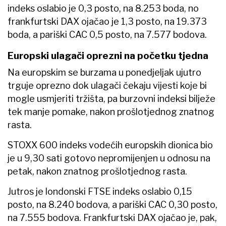
indeks oslabio je 0,3 posto, na 8.253 boda, no
frankfurtski DAX ojačao je 1,3 posto, na 19.373
boda, a pariški CAC 0,5 posto, na 7.577 bodova.
Europski ulagači oprezni na početku tjedna
Na europskim se burzama u ponedjeljak ujutro
trguje oprezno dok ulagači čekaju vijesti koje bi
mogle usmjeriti tržišta, pa burzovni indeksi bilježe
tek manje pomake, nakon prošlotjednog znatnog
rasta.
STOXX 600 indeks vodećih europskih dionica bio
je u 9,30 sati gotovo nepromijenjen u odnosu na
petak, nakon znatnog prošlotjednog rasta.
Jutros je londonski FTSE indeks oslabio 0,15
posto, na 8.240 bodova, a pariški CAC 0,30 posto,
na 7.555 bodova. Frankfurtski DAX ojačao je, pak,