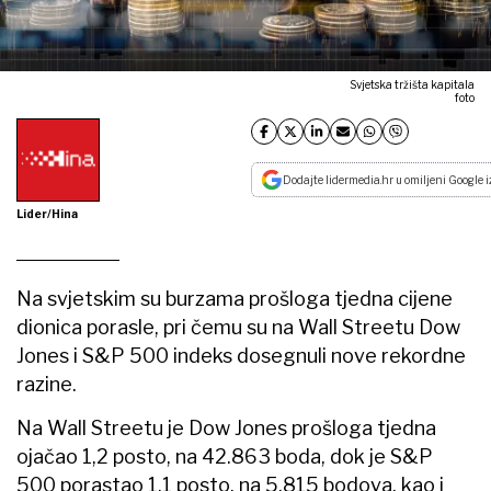
Svjetska tržišta kapitala
foto
Dodajte lidermedia.hr u omiljeni Google i
Lider/Hina
Na svjetskim su burzama prošloga tjedna cijene
dionica porasle, pri čemu su na Wall Streetu Dow
Jones i S&P 500 indeks dosegnuli nove rekordne
razine.
Na Wall Streetu je Dow Jones prošloga tjedna
ojačao 1,2 posto, na 42.863 boda, dok je S&P
500 porastao 1,1 posto, na 5.815 bodova, kao i