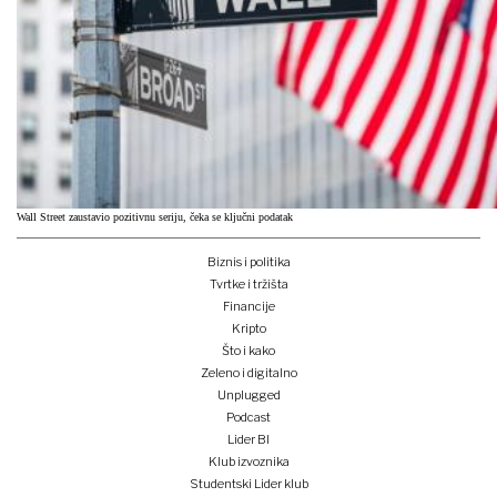
Wall Street zaustavio pozitivnu seriju, čeka se ključni podatak
Biznis i politika
Tvrtke i tržišta
Financije
Kripto
Što i kako
Zeleno i digitalno
Unplugged
Podcast
Lider BI
Klub izvoznika
Studentski Lider klub