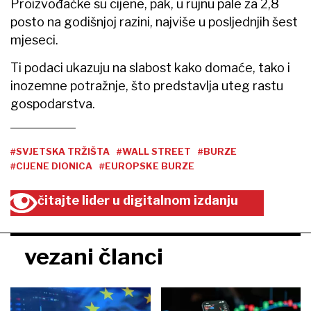
Proizvođačke su cijene, pak, u rujnu pale za 2,8
posto na godišnjoj razini, najviše u posljednjih šest
mjeseci.
Ti podaci ukazuju na slabost kako domaće, tako i
inozemne potražnje, što predstavlja uteg rastu
gospodarstva.
#SVJETSKA TRŽIŠTA
#WALL STREET
#BURZE
#CIJENE DIONICA
#EUROPSKE BURZE
čitajte lider u digitalnom izdanju
vezani članci