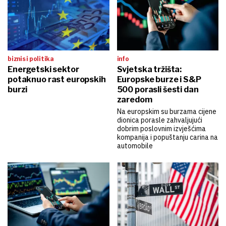
biznis i politika
info
Energetski sektor
Svjetska tržišta:
potaknuo rast europskih
Europske burze i S&P
burzi
500 porasli šesti dan
zaredom
Na europskim su burzama cijene
dionica porasle zahvaljujući
dobrim poslovnim izvješćima
kompanija i popuštanju carina na
automobile