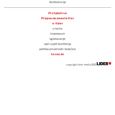
Konferencije
Pretplati se
Prijava na newsletter
e-lider
o nama
impressum
oglašavanje
opći uvjeti korištenja
politika privatnosti i kolačića
tocno.hr
copyright lider media 2025.