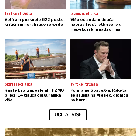
tvrtke i tržišta
biznis i politika
Volfram poskupio 622 posto,
Više od sedam tisuća
kritični minerali ruše rekorde
nepravilnosti otkriveno u
inspekcijskim nadzorima
biznis i politika
tvrtke i tržišta
Raste broj zaposlenih: HZMO
Poniranje SpaceX-a: Raketa
bilježi 14 tisuća osiguranika
se srušila na Mjesec, dionica
više
na burzi
UČITAJ VIŠE