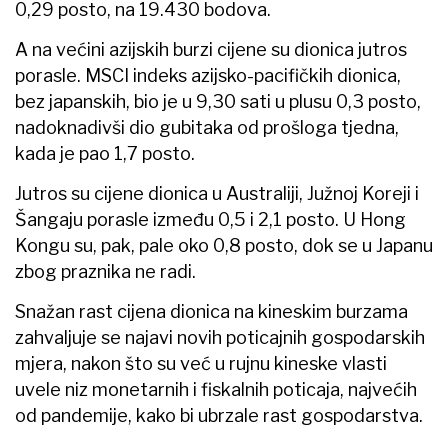
0,29 posto, na 19.430 bodova.
A na većini azijskih burzi cijene su dionica jutros
porasle. MSCI indeks azijsko-pacifičkih dionica,
bez japanskih, bio je u 9,30 sati u plusu 0,3 posto,
nadoknadivši dio gubitaka od prošloga tjedna,
kada je pao 1,7 posto.
Jutros su cijene dionica u Australiji, Južnoj Koreji i
Šangaju porasle između 0,5 i 2,1 posto. U Hong
Kongu su, pak, pale oko 0,8 posto, dok se u Japanu
zbog praznika ne radi.
Snažan rast cijena dionica na kineskim burzama
zahvaljuje se najavi novih poticajnih gospodarskih
mjera, nakon što su već u rujnu kineske vlasti
uvele niz monetarnih i fiskalnih poticaja, najvećih
od pandemije, kako bi ubrzale rast gospodarstva.