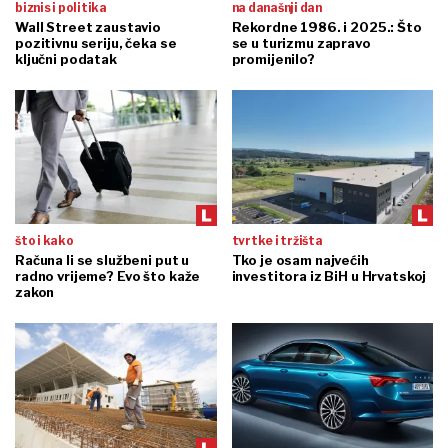
biznis i politika
na današnji dan
Wall Street zaustavio
Rekordne 1986. i 2025.: Što
pozitivnu seriju, čeka se
se u turizmu zapravo
ključni podatak
promijenilo?
što i kako
tvrtke i tržišta
Računa li se službeni put u
Tko je osam najvećih
radno vrijeme? Evo što kaže
investitora iz BiH u Hrvatskoj
zakon