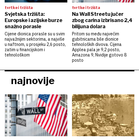
tvrtke i tržišta
tvrtke i tržišta
Svjetska tržišta:
Na Wall Streetu jučer
Europske i azijske burze
zbog carina izbrisano 2,4
snažno porasle
bilijuna dolara
Cijene dionica porasle su u svim
Pritom su među najvećim
najvažnijim sektorima, a najviše
gubitnicama bile dionice
u naftnom, u prosjeku 2,6 posto,
tehnoloških divova. Cijena
zatim u financijskom i
Applea pala je 9,2 posto,
tehnološkom
Amazona 9, Nvidije gotovo 8
posto
najnovije