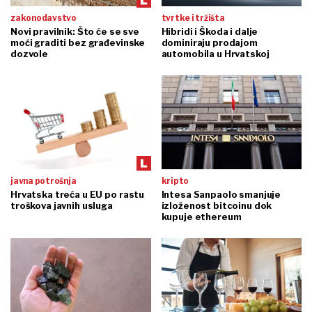
zakonodavstvo
tvrtke i tržišta
Novi pravilnik: Što će se sve
Hibridi i Škoda i dalje
moći graditi bez građevinske
dominiraju prodajom
dozvole
automobila u Hrvatskoj
javna potrošnja
kripto
Hrvatska treća u EU po rastu
Intesa Sanpaolo smanjuje
troškova javnih usluga
izloženost bitcoinu dok
kupuje ethereum