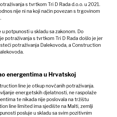
traživanja s tvrtkom Tri D Rada d.o.o. u 2021.
odnos nije ni na koji način povezan s trgovinom
.
e u potpunosti u skladu sa zakonom. Do
potraživanja s tvrtkom Tri D Rada došlo je jer
i steći potraživanja Dalekovoda, a Construction
Dalekovoda.
vao energentima u Hrvatskoj
ruction line je otkup novčanih potraživanja.
avljanje energetskih djelatnosti, ne raspolaže
tima te nikada nije poslovala na tržištu
n line limited ima sjedište na Malti, zemlji
tpunosti posluje u skladu sa svim pozitivnim