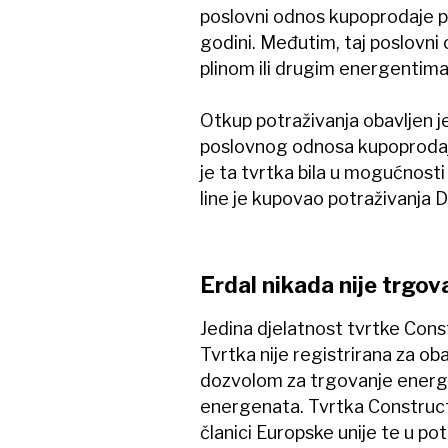
poslovni odnos kupoprodaje po
godini. Međutim, taj poslovni 
plinom ili drugim energentima
Otkup potraživanja obavljen j
poslovnog odnosa kupoprodaje 
je ta tvrtka bila u mogućnost
line je kupovao potraživanja 
Erdal nikada nije trgo
Jedina djelatnost tvrtke Const
Tvrtka nije registrirana za ob
dozvolom za trgovanje energen
energenata. Tvrtka Constructio
članici Europske unije te u po