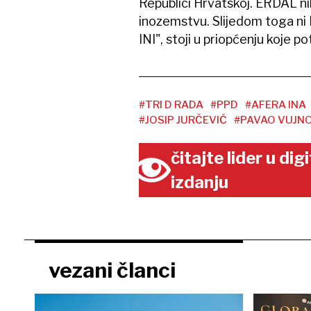
Republici Hrvatskoj. ERDAL ni
inozemstvu. Slijedom toga n
INI", stoji u priopćenju koje 
#TRI D RADA
#PPD
#AFERA INA
#JOSIP JURČEVIĆ
#PAVAO VUJN
čitajte lider u di
izdanju
vezani članci