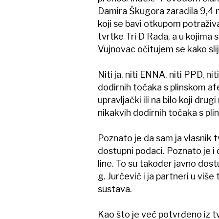
Damira Škugora zaradila 9,4 m
koji se bavi otkupom potraživ
tvrtke Tri D Rada, a u kojim
Vujnovac očitujem se kako slij
Niti ja, niti ENNA, niti PPD, 
dodirnih točaka s plinskom afe
upravljački ili na bilo koji d
nikakvih dodirnih točaka s pl
Poznato je da sam ja vlasnik t
dostupni podaci. Poznato je i 
line. To su također javno dos
g. Jurčević i ja partneri u vi
sustava.
Kao što je već potvrđeno iz tv