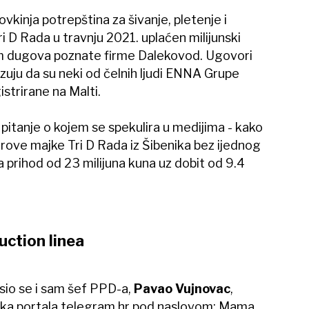
kinja potrepština za šivanje, pletenje i
Tri D Rada u travnju 2021. uplaćen milijunski
om dugova poznate firme Dalekovod. Ugovori
zuju da su neki od čelnih ljudi ENNA Grupe
istrirane na Malti.
pitanje o kojem se spekulira u medijima - kako
rove majke Tri D Rada iz Šibenika bez ijednog
 prihod od 23 milijuna kuna uz dobit od 9.4
uction linea
io se i sam šef PPD-a,
Pavao Vujnovac
,
nka portala telegram.hr pod naslovom: Mama