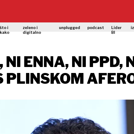
što i
zeleno i
unplugged
podcast
Lider
i
kako
digitalno
BI
, NI ENNA, NI PPD,
 PLINSKOM AFEROM