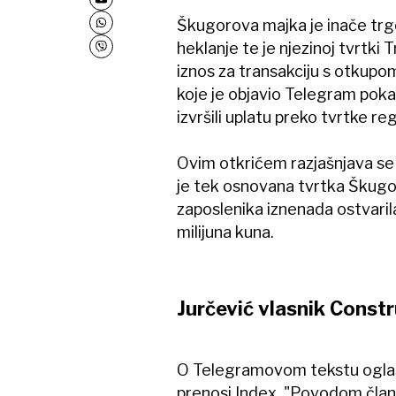
Škugorova majka je inače trgov
heklanje te je njezinoj tvrtki 
iznos za transakciju s otkup
koje je objavio Telegram poka
izvršili uplatu preko tvrtke reg
Ovim otkrićem razjašnjava se 
je tek osnovana tvrtka Škugo
zaposlenika iznenada ostvarila
milijuna kuna.
Jurčević vlasnik Constr
O Telegramovom tekstu oglas
prenosi Index. "Povodom čla