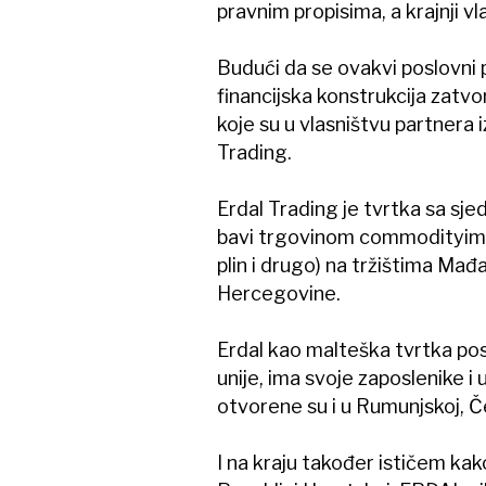
pravnim propisima, a krajnji vl
Budući da se ovakvi poslovni 
financijska konstrukcija zatv
koje su u vlasništvu partnera iz
Trading.
Erdal Trading je tvrtka sa sj
bavi trgovinom commodityima (
plin i drugo) na tržištima Mađ
Hercegovine.
Erdal kao malteška tvrtka pos
unije, ima svoje zaposlenike i
otvorene su i u Rumunjskoj, Češ
I na kraju također ističem ka