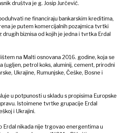
asnik društva je g. Josip Jurčević.
poduhvati ne financiraju bankarskim kreditima,
orena je putem komercijalnih pozajmica tvrtki
 drugih biznisa od kojih je jedna i tvrtka Erdal
edištem na Malti osnovana 2016. godine, koja se
ugljen, petrol koks, aluminij, cement, prirodni
arske, Ukrajine, Rumunjske, Češke, Bosne i
luje u potpunosti u skladu s propisima Europske
 upravu. Istoimene tvrtke grupacije Erdal
koj i Ukrajini.
ko Erdal nikada nije trgovao energentima u