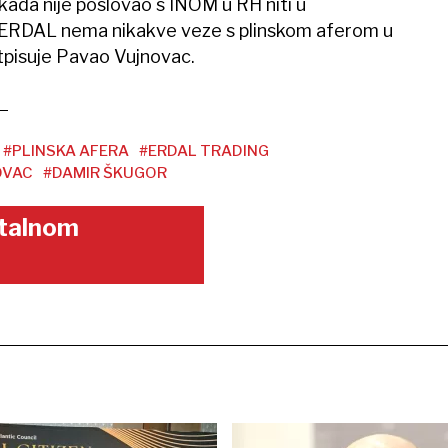
kada nije poslovao s INOM u RH niti u
i ERDAL nema nikakve veze s plinskom aferom u
potpisuje Pavao Vujnovac.
#PLINSKA AFERA
#ERDAL TRADING
OVAC
#DAMIR ŠKUGOR
gitalnom