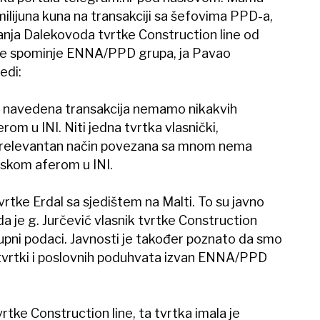
ilijuna kuna na transakciji sa šefovima PPD-a,
anja Dalekovoda tvrtke Construction line od
a se spominje ENNA/PPD grupa, ja Pavao
edi:
niti navedena transakcija nemamo nikakvih
rom u INI. Niti jedna tvrtka vlasnički,
rugi relevantan način povezana sa mnom nema
inskom aferom u INI.
vrtke Erdal sa sjedištem na Malti. To su javno
da je g. Jurčević vlasnik tvrtke Construction
tupni podaci. Javnosti je također poznato da smo
še tvrtki i poslovnih poduhvata izvan ENNA/PPD
rtke Construction line, ta tvrtka imala je