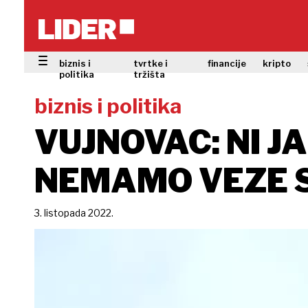
biznis i
tvrtke i
financije
kripto
politika
tržišta
biznis i politika
VUJNOVAC: NI JA
NEMAMO VEZE S
3. listopada 2022.