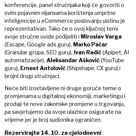
konferencije, panel stručnjaka koji će govoriti o
svim pojavnim nijansama korištenja umjetne
inteligencije u eCommerce poslovanju uistinu je
reprezentativan. Tako će o ovoj ključnoj temi
svoje stručne uvide podijeliti i
Miroslav
Varga
(Escape, Google ads guru),
Marko
Pačar
(Granular grupa, SEO guru),
Ivan
Radić
(Apipet, AI
automatizacije),
Aleksandar
Ašković
(YouTube
guru),
Ernest
Antolović
(Shipshape, CX guru) i
brojni drugi stručnjaci.
Neće biti izostavljene ni druge goruće teme o
promjenama u digitalnoj ekonomiji, marketingu i
prodaji te nove zakonske promjene u trgovanju,
pa savjetujemo da svoje ulaznice osigurate na
vrijeme jer je broj sudionika ograničen.
Rezervirajte 14. 10. za cjelodnevni