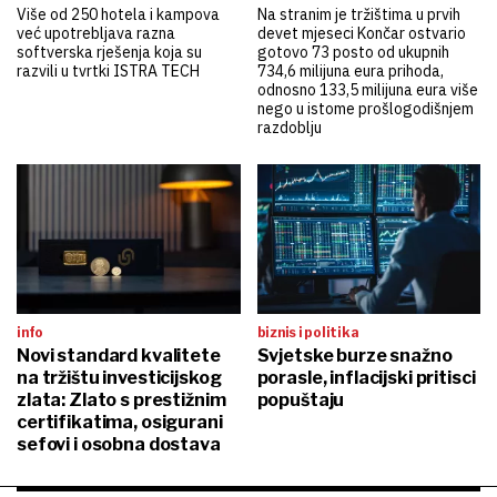
Više od 250 hotela i kampova
Na stranim je tržištima u prvih
već upotrebljava razna
devet mjeseci Končar ostvario
softverska rješenja koja su
gotovo 73 posto od ukupnih
razvili u tvrtki ISTRA TECH
734,6 milijuna eura prihoda,
odnosno 133,5 milijuna eura više
nego u istome prošlogodišnjem
razdoblju
info
biznis i politika
Novi standard kvalitete
Svjetske burze snažno
na tržištu investicijskog
porasle, inflacijski pritisci
zlata: Zlato s prestižnim
popuštaju
certifikatima, osigurani
sefovi i osobna dostava