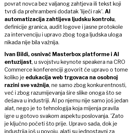
povrat novca bez valjanog zahtjeva ili tekst koji
tvrdi da prehrambeni dodatak 'liječi rak'.
AI
automatizacija zahtijeva ljudsku kontrolu
,
definicije granica, audit logove i jasne protokole
za intervenciju i upravo zbog toga ljudska uloga
nikada nije bila važnija.
Ivan Bildi, osnivač Masterbox platforme i AI
entuzijast
, u svojstvu keynote speakera na CRO
Commerce konferenciji govorit će upravo o tome
koliko je
edukacija web trgovaca na osobnoj
razini sve važnija
, ne samo zbog konkurentnosti,
već i zbog razumijevanja šire slike onoga što se
dešava u industriji. AI po njemu nije samo još jedan
alat, nego je to tehnologija koja mijenja pravila
igre u gotovo svakom aspektu poslovanja. 'Zato
je ključno početi što prije. Upravo sada, dok je
industrija još u povoju, alati su jednostavni za