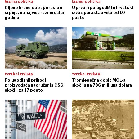
biznis i politika
biznis i politika
Cijene hrane opet porasle u
U prvom polugodištu hrvatski
srpnju, na najvišu razinu u 3,5
izvoz porastao više od 10
godine
posto
tvrtke i tržišta
tvrtke i tržišta
Polugodišnji prihodi
Tromjesečna dobit MOL-a
proizvođača naoružanja CSG
skočila na 786 milijuna dolara
skočili za 17 posto