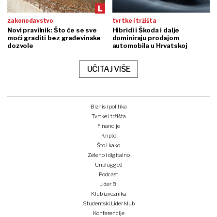
zakonodavstvo
tvrtke i tržišta
Novi pravilnik: Što će se sve
Hibridi i Škoda i dalje
moći graditi bez građevinske
dominiraju prodajom
dozvole
automobila u Hrvatskoj
UČITAJ VIŠE
Biznis i politika
Tvrtke i tržišta
Financije
Kripto
Što i kako
Zeleno i digitalno
Unplugged
Podcast
Lider BI
Klub izvoznika
Studentski Lider klub
Konferencije