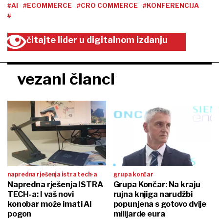
#AI
#ECOMMERCE
#CRO COMMERCE
#KONFERENCIJA
#
čitajte lider u digitalnom izdanju
vezani članci
napredna rješenja istra tech-a
grupa končar
Napredna rješenja ISTRA
Grupa Končar: Na kraju
TECH-a: I vaš novi
rujna knjiga narudžbi
konobar može imati AI
popunjena s gotovo dvije
pogon
milijarde eura