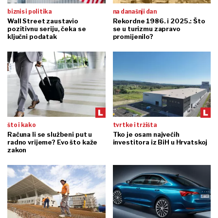
biznis i politika
na današnji dan
Wall Street zaustavio
Rekordne 1986. i 2025.: Što
pozitivnu seriju, čeka se
se u turizmu zapravo
ključni podatak
promijenilo?
što i kako
tvrtke i tržišta
Računa li se službeni put u
Tko je osam najvećih
radno vrijeme? Evo što kaže
investitora iz BiH u Hrvatskoj
zakon