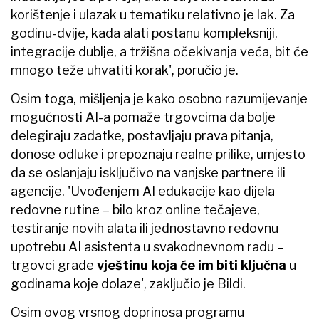
korištenje i ulazak u tematiku relativno je lak. Za
godinu-dvije, kada alati postanu kompleksniji,
integracije dublje, a tržišna očekivanja veća, bit će
mnogo teže uhvatiti korak', poručio je.
Osim toga, mišljenja je kako osobno razumijevanje
mogućnosti AI-a pomaže trgovcima da bolje
delegiraju zadatke, postavljaju prava pitanja,
donose odluke i prepoznaju realne prilike, umjesto
da se oslanjaju isključivo na vanjske partnere ili
agencije. 'Uvođenjem AI edukacije kao dijela
redovne rutine – bilo kroz online tečajeve,
testiranje novih alata ili jednostavno redovnu
upotrebu AI asistenta u svakodnevnom radu –
trgovci grade
vještinu koja će im biti ključna
u
godinama koje dolaze', zaključio je Bildi.
Osim ovog vrsnog doprinosa programu