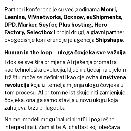
Partneri konferencije su već godinama
Monri,
Lesnina, VIVnetworks, Boxnow, euShipments,
DPD, Marker, Seyfor, Plus hosting, Hero
Factory, Selectbox
i brojni drugi, a glavni partner
ovogodišnje konferencije je agencija
Shipshape
.
Human in the loop – uloga čovjeka sve važnija
I dok se sve šira primjena AI rješenja promatra
kao tehnološka evolucija, ključni utjecaj na cijelom
tržištu može se definirati kao cjelovita
društvena
revolucija
koja iz temelja mijenja ulogu čovjeka u
tom procesu. AI pritom ne istiskuje niti zamjenjuje
čovjeka, ona ga samo stavlja u novu ulogu koja
zahtijeva brzu prilagodbu.
Naime, modeli mogu 'halucinirati' ili pogrešno
interpretirati. Zamislite AI chatbot koji obećava