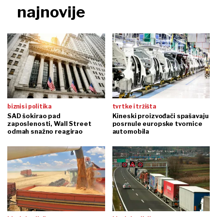
najnovije
biznis i politika
tvrtke i tržišta
SAD šokirao pad
Kineski proizvođači spašavaju
zaposlenosti, Wall Street
posrnule europske tvornice
odmah snažno reagirao
automobila