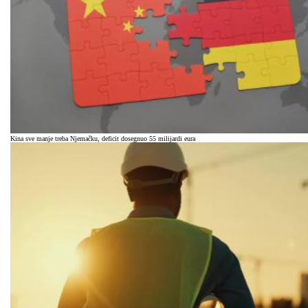
Kina sve manje treba Njemačku, deficit dosegnuo 55 milijardi eura