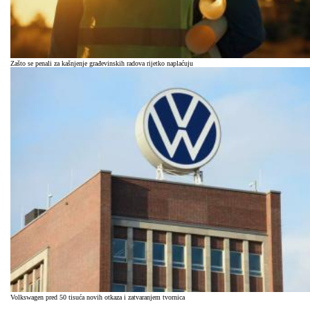
Zašto se penali za kašnjenje građevinskih radova rijetko naplaćuju
Volkswagen pred 50 tisuća novih otkaza i zatvaranjem tvornica