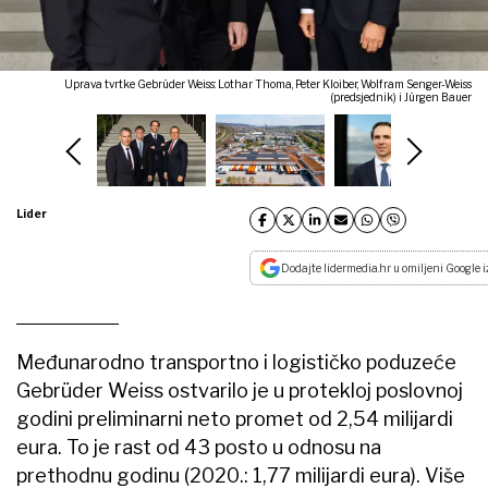
Uprava tvrtke Gebrüder Weiss: Lothar Thoma, Peter Kloiber, Wolfram Senger-Weiss
(predsjednik) i Jürgen Bauer
Lider
Dodajte lidermedia.hr u omiljeni Google i
Međunarodno transportno i logističko poduzeće
Gebrüder Weiss ostvarilo je u protekloj poslovnoj
godini preliminarni neto promet od 2,54 milijardi
eura. To je rast od 43 posto u odnosu na
prethodnu godinu (2020.: 1,77 milijardi eura). Više