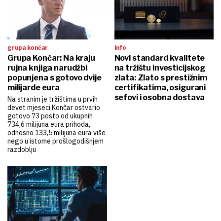
grupa končar
info
Grupa Končar: Na kraju
Novi standard kvalitete
rujna knjiga narudžbi
na tržištu investicijskog
popunjena s gotovo dvije
zlata: Zlato s prestižnim
milijarde eura
certifikatima, osigurani
sefovi i osobna dostava
Na stranim je tržištima u prvih
devet mjeseci Končar ostvario
gotovo 73 posto od ukupnih
734,6 milijuna eura prihoda,
odnosno 133,5 milijuna eura više
nego u istome prošlogodišnjem
razdoblju