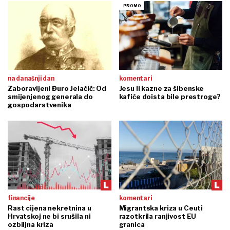
na današnji dan
komentari
Zaboravljeni Đuro Jelačić: Od
Jesu li kazne za šibenske
smijenjenog generala do
kafiće doista bile prestroge?
gospodarstvenika
financije
komentari
Rast cijena nekretnina u
Migrantska kriza u Ceuti
Hrvatskoj ne bi srušila ni
razotkrila ranjivost EU
ozbiljna kriza
granica