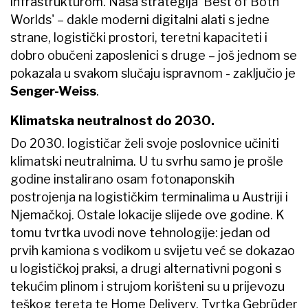
infrastrukturom. Naša strategija 'Best of Both
Worlds' – dakle moderni digitalni alati s jedne
strane, logistički prostori, teretni kapaciteti i
dobro obučeni zaposlenici s druge – još jednom se
pokazala u svakom slučaju ispravnom - zaključio je
Senger-Weiss
.
Klimatska neutralnost do 2030.
Do 2030. logističar želi svoje poslovnice učiniti
klimatski neutralnima. U tu svrhu samo je prošle
godine instalirano osam fotonaponskih
postrojenja na logističkim terminalima u Austriji i
Njemačkoj. Ostale lokacije slijede ove godine. K
tomu tvrtka uvodi nove tehnologije: jedan od
prvih kamiona s vodikom u svijetu već se dokazao
u logističkoj praksi, a drugi alternativni pogoni s
tekućim plinom i strujom korišteni su u prijevozu
teškog tereta te Home Delivery. Tvrtka Gebrüder