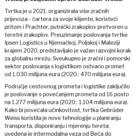
Tvrtka je u 2021. organizirala više zračnih
prijevoza - čartera za svoje klijente, koristeći
pritom i Prachter, putnički zrakoplov pretvoren u
teretni zrakoplov. Preuzimanje poslovanja tvrtke
Ipsen Logistics u Njemačkoj, Poljskoj i Maleziji
krajem 2020. predstavljalo je važan razvojni korak
za globalnu mrežu. Sveukupno je zračni i pomorski
sektor poslovanja s logistikom ostvario promet
od 1.030 milijuna eura (2020.: 470 milijuna eura).
Područje cestovnog prometa i logistike zaključilo
je poslovanje s povećanjem prometa od 16 posto
na 1.277 milijuna eura (2020.: 1.104 milijuna eura).
Kako bi povećala učinkovitost, tvrtka Gebrüder
Weiss koristila je nove tehnologije u planiranju
transporta, disponiranju i mjerenju tereta;
uvedena je intermodalna veza od Beča do