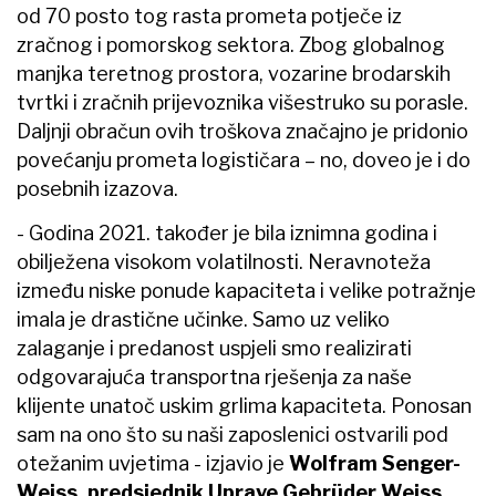
od 70 posto tog rasta prometa potječe iz
zračnog i pomorskog sektora. Zbog globalnog
manjka teretnog prostora, vozarine brodarskih
tvrtki i zračnih prijevoznika višestruko su porasle.
Daljnji obračun ovih troškova značajno je pridonio
povećanju prometa logističara – no, doveo je i do
posebnih izazova.
- Godina 2021. također je bila iznimna godina i
obilježena visokom volatilnosti. Neravnoteža
između niske ponude kapaciteta i velike potražnje
imala je drastične učinke. Samo uz veliko
zalaganje i predanost uspjeli smo realizirati
odgovarajuća transportna rješenja za naše
klijente unatoč uskim grlima kapaciteta. Ponosan
sam na ono što su naši zaposlenici ostvarili pod
otežanim uvjetima - izjavio je
Wolfram Senger-
Weiss, predsjednik Uprave Gebrüder Weiss.