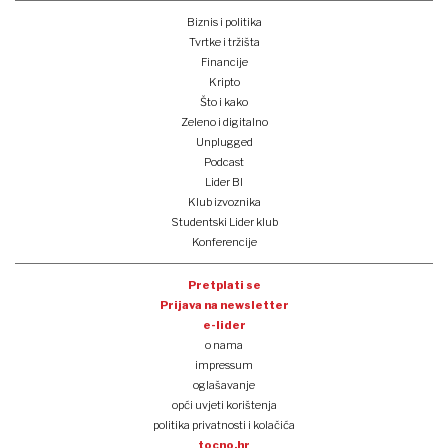
Biznis i politika
Tvrtke i tržišta
Financije
Kripto
Što i kako
Zeleno i digitalno
Unplugged
Podcast
Lider BI
Klub izvoznika
Studentski Lider klub
Konferencije
Pretplati se
Prijava na newsletter
e-lider
o nama
impressum
oglašavanje
opći uvjeti korištenja
politika privatnosti i kolačića
tocno.hr