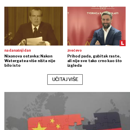
na današnji dan
zvečevo
Nixonova ostavka: Nakon
Prihod pada, gubitak raste,
Watergatea više ništa nije
ali nije sve tako crno kao što
bilo isto
izgleda
UČITAJ VIŠE