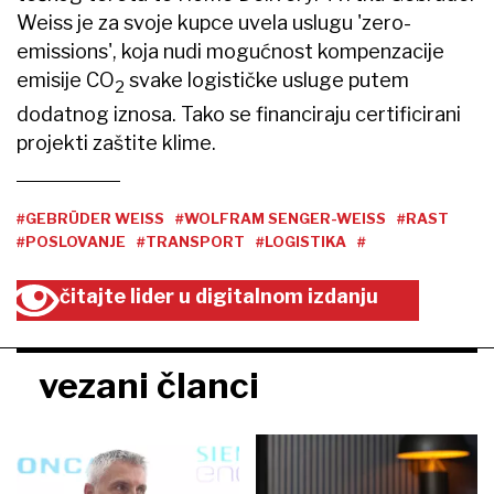
Weiss je za svoje kupce uvela uslugu 'zero-
emissions', koja nudi mogućnost kompenzacije
emisije CO
svake logističke usluge putem
2
dodatnog iznosa. Tako se financiraju certificirani
projekti zaštite klime.
#GEBRÜDER WEISS
#WOLFRAM SENGER-WEISS
#RAST
#POSLOVANJE
#TRANSPORT
#LOGISTIKA
#
čitajte lider u digitalnom izdanju
vezani članci