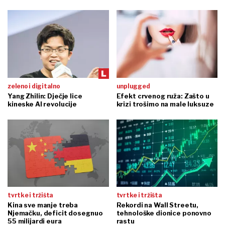
zeleno i digitalno
unplugged
Yang Zhilin: Dječje lice
Efekt crvenog ruža: Zašto u
kineske AI revolucije
krizi trošimo na male luksuze
tvrtke i tržišta
tvrtke i tržišta
Kina sve manje treba
Rekordi na Wall Streetu,
Njemačku, deficit dosegnuo
tehnološke dionice ponovno
55 milijardi eura
rastu