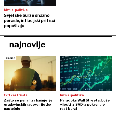
biznis i politika
Svjetske burze snažno
porasle, inflacijski pritisci
popuštaju
najnovije
tvrtke i tržišta
biznis i politika
Zašto se penali za kašnjenje
Paradoks Wall Streeta: Loše
građevinskih radova rijetko
vijesti iz SAD-a pokrenule
naplaćuju
rast burzi