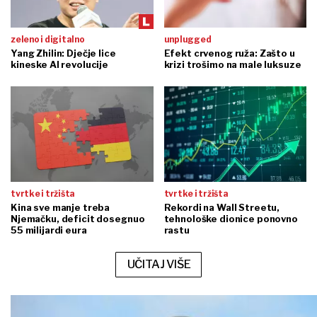
zeleno i digitalno
unplugged
Yang Zhilin: Dječje lice
Efekt crvenog ruža: Zašto u
kineske AI revolucije
krizi trošimo na male luksuze
tvrtke i tržišta
tvrtke i tržišta
Kina sve manje treba
Rekordi na Wall Streetu,
Njemačku, deficit dosegnuo
tehnološke dionice ponovno
55 milijardi eura
rastu
UČITAJ VIŠE