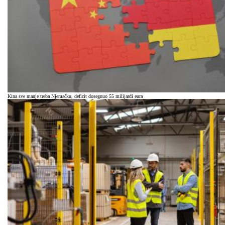
Kina sve manje treba Njemačku, deficit dosegnuo 55 milijardi eura