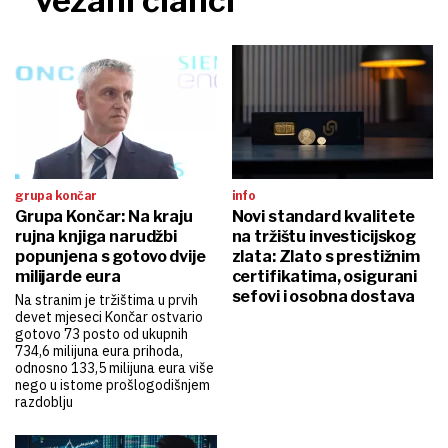
vezani članci
grupa končar
info
Grupa Končar: Na kraju
Novi standard kvalitete
rujna knjiga narudžbi
na tržištu investicijskog
popunjena s gotovo dvije
zlata: Zlato s prestižnim
milijarde eura
certifikatima, osigurani
sefovi i osobna dostava
Na stranim je tržištima u prvih
devet mjeseci Končar ostvario
gotovo 73 posto od ukupnih
734,6 milijuna eura prihoda,
odnosno 133,5 milijuna eura više
nego u istome prošlogodišnjem
razdoblju