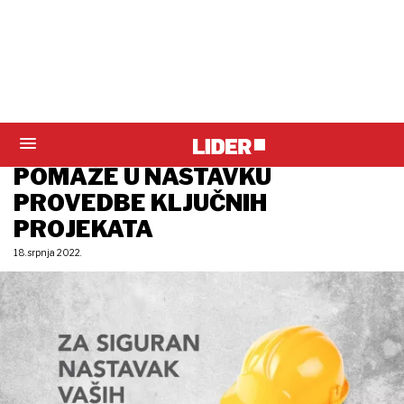
info
GRAĐEVINSKA INDUSTRIJA
JEDAN JE OD GLAVNIH
GENERATORA BDP-A, HGK IM
POMAŽE U NASTAVKU
PROVEDBE KLJUČNIH
PROJEKATA
18. srpnja 2022.