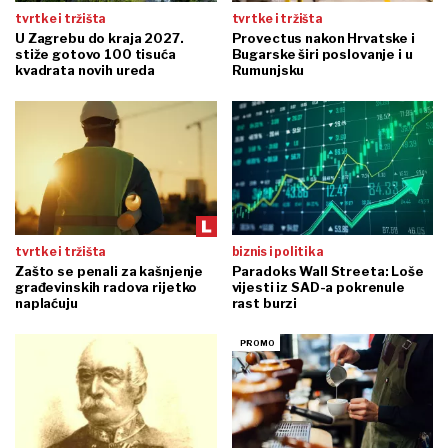
tvrtke i tržišta
tvrtke i tržišta
U Zagrebu do kraja 2027.
Provectus nakon Hrvatske i
stiže gotovo 100 tisuća
Bugarske širi poslovanje i u
kvadrata novih ureda
Rumunjsku
tvrtke i tržišta
biznis i politika
Zašto se penali za kašnjenje
Paradoks Wall Streeta: Loše
građevinskih radova rijetko
vijesti iz SAD-a pokrenule
naplaćuju
rast burzi