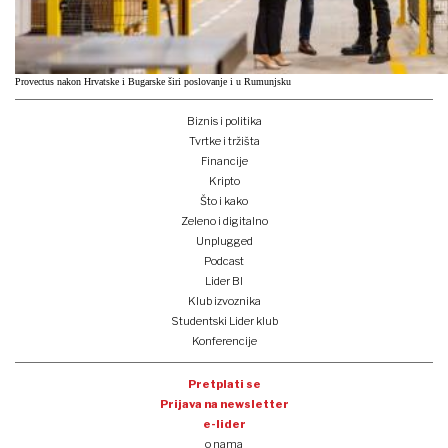
Provectus nakon Hrvatske i Bugarske širi poslovanje i u Rumunjsku
Biznis i politika
Tvrtke i tržišta
Financije
Kripto
Što i kako
Zeleno i digitalno
Unplugged
Podcast
Lider BI
Klub izvoznika
Studentski Lider klub
Konferencije
Pretplati se
Prijava na newsletter
e-lider
o nama