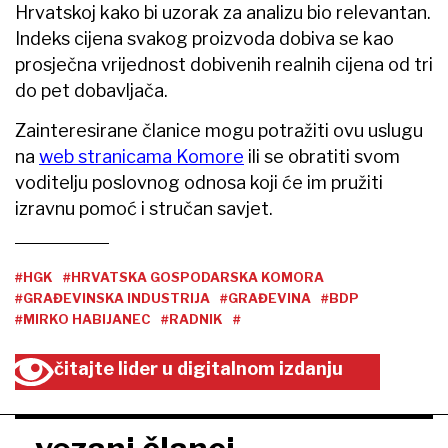
Hrvatskoj kako bi uzorak za analizu bio relevantan.
Indeks cijena svakog proizvoda dobiva se kao
prosječna vrijednost dobivenih realnih cijena od tri
do pet dobavljača.
Zainteresirane članice mogu potražiti ovu uslugu
na
web stranicama Komore
ili se obratiti svom
voditelju poslovnog odnosa koji će im pružiti
izravnu pomoć i stručan savjet.
#HGK
#HRVATSKA GOSPODARSKA KOMORA
#GRAĐEVINSKA INDUSTRIJA
#GRAĐEVINA
#BDP
#MIRKO HABIJANEC
#RADNIK
#
čitajte lider u digitalnom izdanju