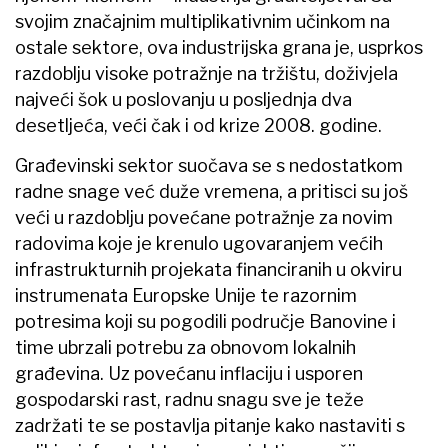
svojim značajnim multiplikativnim učinkom na
ostale sektore, ova industrijska grana je, usprkos
razdoblju visoke potražnje na tržištu, doživjela
najveći šok u poslovanju u posljednja dva
desetljeća, veći čak i od krize 2008. godine.
Građevinski sektor suočava se s nedostatkom
radne snage već duže vremena, a pritisci su još
veći u razdoblju povećane potražnje za novim
radovima koje je krenulo ugovaranjem većih
infrastrukturnih projekata financiranih u okviru
instrumenata Europske Unije te razornim
potresima koji su pogodili područje Banovine i
time ubrzali potrebu za obnovom lokalnih
građevina. Uz povećanu inflaciju i usporen
gospodarski rast, radnu snagu sve je teže
zadržati te se postavlja pitanje kako nastaviti s