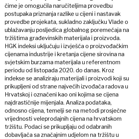
čime je omogućila naručiteljima provedbu
postupaka priznanja razlike u cijeni i nastavak
provedbe projekata, sukladno zaključku Vlade o
ublažavanju posljedica globalnog poremećaja na
tržištima građevinskih materijala i proizvoda.
HGK indeksi uključuju i izvješća o proizvođačkim
cijenama industrije i kretanja cijene sirovina na
svjetskim burzama materijala u referentnom
periodu od listopada 2020. do danas. Kroz
indekse se analiziraju materijali i proizvodi koji su
prikupljeni od strane najvećih izvođača radova u
Hrvatskoj i označeni kao oni kojima se cijena
najdrastičnije mijenjala. Analiza podataka,
odnosno cijena, temelji se na metodi prosječne
vrijednosti veleprodajnih cijena na hrvatskom
tržištu. Podaci se prikupljaju od odabranih
dobavljača sa značajnim udjelom na tržištu u