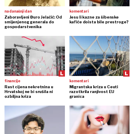
na današnji dan
komentari
Zaboravljeni Đuro Jelačić: Od
Jesu li kazne za šibenske
smijenjenog generala do
kafiće doista bile prestroge?
gospodarstvenika
financije
komentari
Rast cijena nekretnina u
Migrantska kriza u Ceuti
Hrvatskoj ne bi srušila ni
razotkrila ranjivost EU
ozbiljna kriza
granica