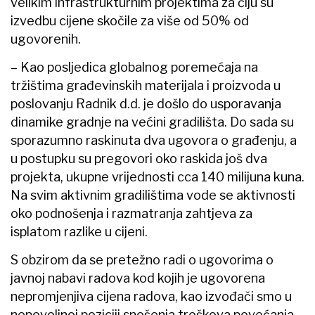
velikim infrastrukturnim projektima za čiju su
izvedbu cijene skočile za više od 50% od
ugovorenih.
– Kao posljedica globalnog poremećaja na
tržištima građevinskih materijala i proizvoda u
poslovanju Radnik d.d. je došlo do usporavanja
dinamike gradnje na većini gradilišta. Do sada su
sporazumno raskinuta dva ugovora o građenju, a
u postupku su pregovori oko raskida još dva
projekta, ukupne vrijednosti cca 140 milijuna kuna.
Na svim aktivnim gradilištima vode se aktivnosti
oko podnošenja i razmatranja zahtjeva za
isplatom razlike u cijeni.
S obzirom da se pretežno radi o ugovorima o
javnoj nabavi radova kod kojih je ugovorena
nepromjenjiva cijena radova, kao izvođači smo u
nepovoljnoj poziciji snošenja troškova povećanja