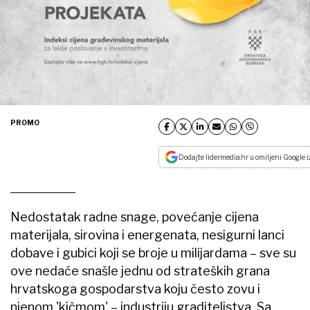
PROMO
Dodajte lidermedia.hr u omiljeni Google i
Nedostatak radne snage, povećanje cijena
materijala, sirovina i energenata, nesigurni lanci
dobave i gubici koji se broje u milijardama – sve su
ove nedaće snašle jednu od strateških grana
hrvatskoga gospodarstva koju često zovu i
njenom 'kičmom' – industriju graditeljstva. Sa