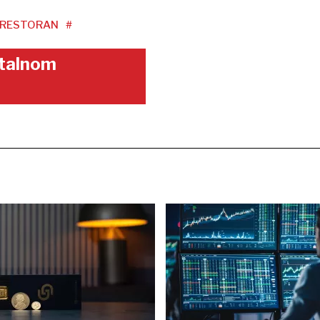
RESTORAN
#
gitalnom