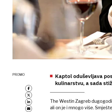
PROMO
Kaptol oduševljava pos
kulinarstvu, a sada sti
The Westin Zagreb dugogodišn
ali on je i mnogo više. Smješt