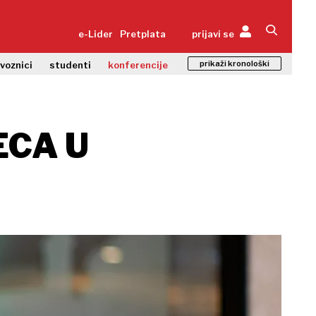
e-Lider
Pretplata
prijavi se
prikaži kronološki
zvoznici
studenti
konferencije
ECA U