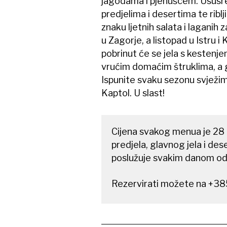
jagodama i pjenušcem. Ususret 
predjelima i desertima te riblj
znaku ljetnih salata i laganih
u Zagorje, a listopad u Istru i
pobrinut će se jela s kestenje
vrućim domaćim štruklima, a g
Ispunite svaku sezonu svježi
Kaptol. U slast!
Cijena svakog menua je 28 e
predjela, glavnog jela i de
poslužuje svakim danom od 
Rezervirati možete na +38