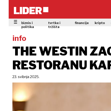
biznis i
tvrtke i
financije
kripto
politika
tržišta
info
THE WESTIN ZA
RESTORANU KA
23. svibnja 2025.