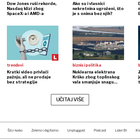
Dow Jones ruši rekorde,
Ako su i vlasnici
Nasdaq klizi zbog
nekretnina ugroženi, što
n
SpaceX-a i AMD-a
je s onima bez njih?
trendovi
biznis i politika
b
Kratki video privlači
Nuklearna elektrana
pažnju, ali ne prodaje
Krško zbog toplinskog
j
bez strategije
vala smanjuje snagu
t
reaktora
UČITAJ VIŠE
Što i kako
Zeleno i digitalno
Unplugged
Podcast
Lider BI
Kl