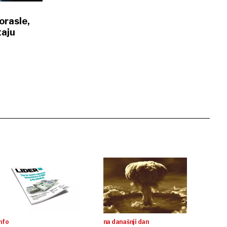
orasle,
taju
nfo
na današnji dan