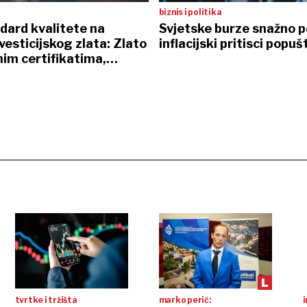
biznis i politika
dard kvalitete na
Svjetske burze snažno p
nvesticijskog zlata: Zlato
inflacijski pritisci popuš
nim certifikatima,
 sefovi i osobna dostava
tvrtke i tržišta
marko perić:
i