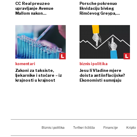
CC Real preuzeo
Porsche pokrenuo
upravljanje Avenue
likvidaciju bivšeg
Mallom nakon
Rimčevog Greypa,
InterCapitalove kupnje
pojačanje u CSG-u
komentari
biznis i politika
Zakoni za taksiste,
Jesu li Vladine mjere
ljekarnike i stočare – iz
doista antiinflacijske?
krajnosti u krajnost
Ekonomisti sumnjaju
Biznis i politika
Tvrtke i tržišta
Financije
Kripto