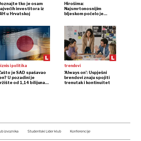
Doznajte tko je osam
Hirošima:
ajvećih investitora iz
Najsmrtonosnijim
BiH u Hrvatskoj
bljeskom počelo je
nuklearno doba
iznis i politika
trendovi
Zašto je SAD spašavao
'Always on': Uspješni
en? U pozadini je
brendovi znaju spojiti
ržište od 1,14 bilijuna
trenutak i kontinuitet
dolara
ub izvoznika
Studentski Lider klub
Konferencije