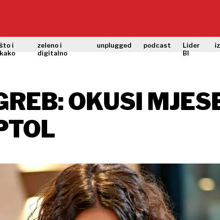
što i
zeleno i
unplugged
podcast
Lider
i
kako
digitalno
BI
GREB: OKUSI MJES
PTOL