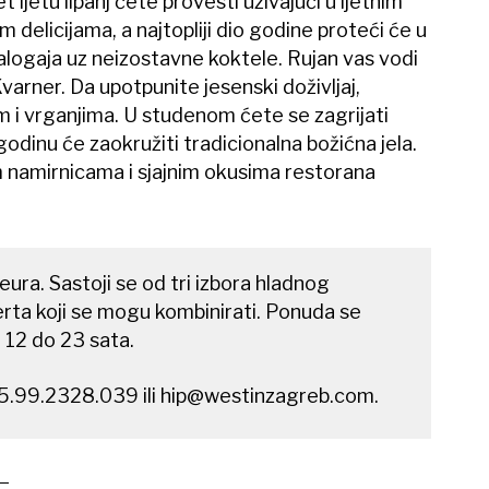
ljetu lipanj ćete provesti uživajući u ljetnim
im delicijama, a najtopliji dio godine proteći će u
 zalogaja uz neizostavne koktele. Rujan vas vodi
 Kvarner. Da upotpunite jesenski doživljaj,
m i vrganjima. U studenom ćete se zagrijati
odinu će zaokružiti tradicionalna božićna jela.
m namirnicama i sjajnim okusima restorana
ura. Sastoji se od tri izbora hladnog
serta koji se mogu kombinirati. Ponuda se
12 do 23 sata.
5.99.2328.039 ili
hip@westinzagreb.com
.