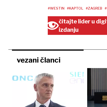
#WESTIN
#KAPTOL
#ZAGREB
#
čitajte lider u di
izdanju
vezani članci