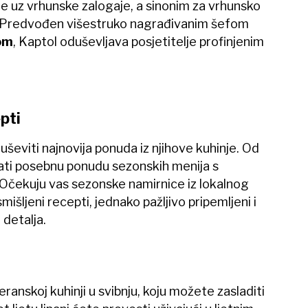
e uz vrhunske zalogaje, a sinonim za vrhunsko
. Predvođen višestruko nagrađivanim šefom
om
, Kaptol oduševljava posjetitelje profinjenim
pti
ševiti najnovija ponuda iz njihove kuhinje. Od
ati posebnu ponudu sezonskih menija s
čekuju vas sezonske namirnice iz lokalnog
smišljeni recepti, jednako pažljivo pripemljeni i
 detalja.
nskoj kuhinji u svibnju, koju možete zasladiti