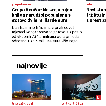
grupa končar
info
Grupa Končar: Na kraju rujna
Novi stan
knjiga narudžbi popunjena s
tržištu i
gotovo dvije milijarde eura
s prestiž
osigurani
Na stranim je tržištima u prvih devet
mjeseci Končar ostvario gotovo 73 posto
od ukupnih 734,6 milijuna eura prihoda,
odnosno 133,5 milijuna eura više nego u
istome prošlogodišnjem razdoblju
najnovije
trgovački centri
tvrtke i tržišta