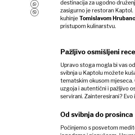
destinacija za ugodno druženj
zasigurno je restoran Kaptol
kuhinje
Tomislavom Hruban
pristupom kulinarstvu.
Pažljivo osmišljeni rece
Upravo stoga mogla bi vas odu
svibnja u Kaptolu možete kuš
tematskim okusom mjeseca. O
uzgoja i autentični i pažljivo o
servirani. Zainteresirani? Evo i
Od svibnja do prosinca
Počinjemo s posvetom meditera