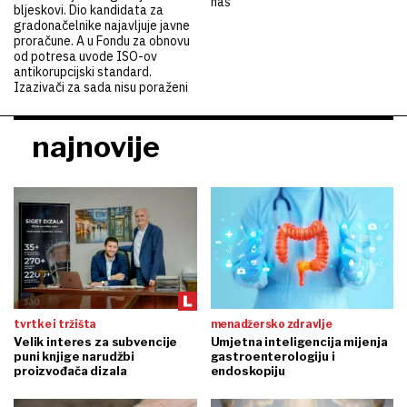
naš'
bljeskovi. Dio kandidata za
gradonačelnike najavljuje javne
proračune. A u Fondu za obnovu
od potresa uvode ISO-ov
antikorupcijski standard.
Izazivači za sada nisu poraženi
najnovije
tvrtke i tržišta
menadžersko zdravlje
Velik interes za subvencije
Umjetna inteligencija mijenja
puni knjige narudžbi
gastroenterologiju i
proizvođača dizala
endoskopiju