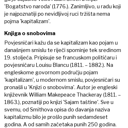
'Bogatstvo naroda' (1776.). Zanimljivo, u radu koji
je najpoznatiji po nevidljivoj ruci tržišta nema
pojma 'kapitalizam'.
Knjiga o snobovima
Povjesničari kažu da se kapitalizam kao pojam u
današnjem smislu te riječi spominje tek sredinom
19. stoljeća. Pripisuje se francuskom političaru i
povjesničaru Louisu Blancu (1811. – 1882.). Na
engleskome govornom području pojam
'kapitalizam', u modernom smislu, povjesničari su
pronašli u 'Knjizi o snobovima'. Autor je engleski
književnik William Makepeace Thackeray (1811. –
1863.), poznatiji po knjizi 'Sajam taštine'. Sve u
svemu, od Smithova opisa do davanja naziva
kapitalizmu bilo je prošlo punih sedamdeset
godina. A od samih začetaka punih 250 godina.