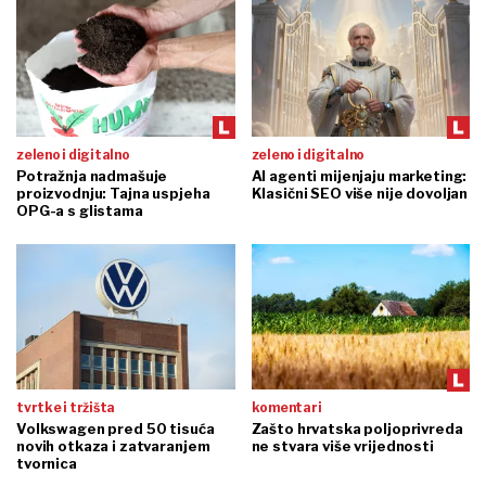
zeleno i digitalno
zeleno i digitalno
Potražnja nadmašuje
AI agenti mijenjaju marketing:
proizvodnju: Tajna uspjeha
Klasični SEO više nije dovoljan
OPG-a s glistama
tvrtke i tržišta
komentari
Volkswagen pred 50 tisuća
Zašto hrvatska poljoprivreda
novih otkaza i zatvaranjem
ne stvara više vrijednosti
tvornica