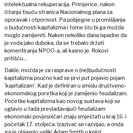
intelektualna rekuperacija. Primjerice, nakon
čitanja tisuću stranica Nacionalnog plana za
oporavak i otpornost. Pa pobjegne u promišljanja
o budućnosti kapitalizma i tome što bi ga možda
moglo zamijeniti. Nakon nekoliko dana ispadne da
je voda jako duboka, da se trebalo držati
komentiranja NPOO-a, ali kasno je. Rokovi
pritišću…
Dakle, možda je za rasprave o (ne)budućnosti
kapitalizma poučno kad se prvi put pojavio pojam
'kapitalizam'. Kad je definiran u smislu društveno-
ekonomskog poretka koji je zamijenio feudalizam.
Početke kapitalizma kao novog sustava koji se
uglavio u tada prevladavajući feudalizam
ekonomski povjesničari znaju smještati u kraj 16. i
početak 17. stoljeća. Izazivač se razvijao, a onda
ga je objasnio veliki Adam Smith u knjizi