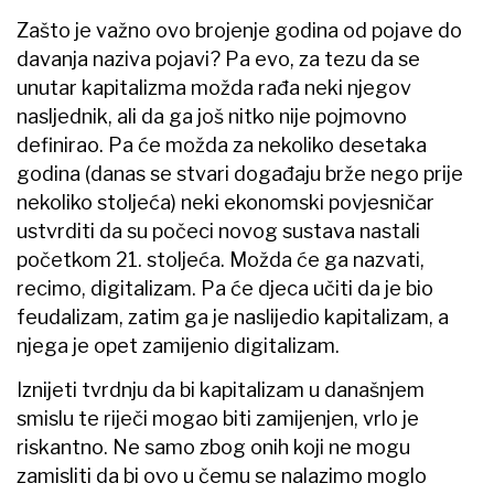
Zašto je važno ovo brojenje godina od pojave do
davanja naziva pojavi? Pa evo, za tezu da se
unutar kapitalizma možda rađa neki njegov
nasljednik, ali da ga još nitko nije pojmovno
definirao. Pa će možda za nekoliko desetaka
godina (danas se stvari događaju brže nego prije
nekoliko stoljeća) neki ekonomski povjesničar
ustvrditi da su počeci novog sustava nastali
početkom 21. stoljeća. Možda će ga nazvati,
recimo, digitalizam. Pa će djeca učiti da je bio
feudalizam, zatim ga je naslijedio kapitalizam, a
njega je opet zamijenio digitalizam.
Iznijeti tvrdnju da bi kapitalizam u današnjem
smislu te riječi mogao biti zamijenjen, vrlo je
riskantno. Ne samo zbog onih koji ne mogu
zamisliti da bi ovo u čemu se nalazimo moglo