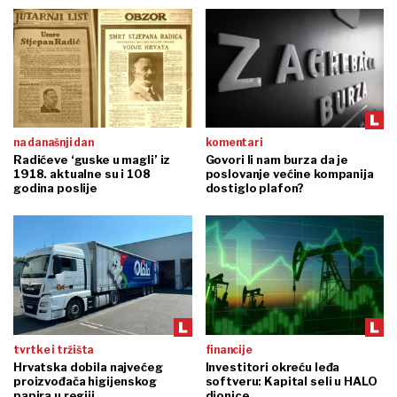
na današnji dan
komentari
Radićeve ‘guske u magli’ iz
Govori li nam burza da je
1918. aktualne su i 108
poslovanje većine kompanija
godina poslije
dostiglo plafon?
tvrtke i tržišta
financije
Hrvatska dobila najvećeg
Investitori okreću leđa
proizvođača higijenskog
softveru: Kapital seli u HALO
papira u regiji
dionice