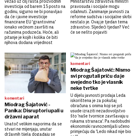
vezao uz cilj rasta proizvodnih
Ministarstvu zdravstva ministri
investicija od barem 15 posto na
pravosuđa i socijale mogu
godinu, sigurno ne bi ponavljao
odahnuti. Zanimanje javnosti za
da će i javne investicije
reforme sudstva i socijalne skrbi
financirane EU 'grantovima'
nestalo je. Ovaj je tjedan tema
ionako većinom završiti na
zdravstvo. Sljedeći tjedan? Već
računima poduzeća. Hoće, ali
će se nešto pojaviti
pitanje je kojih i kolika će biti
njihova dodana vrijednost
komentari
Miodrag Šajatović: Nismo
svi progutali priču da je
svejedno tko je vlasnik
neke tvrtke
U dijelu javnosti prodaja Leda
komentari
iskorištena je za pokušaj
Miodrag Šajatović -
obračuna s onima koji se još
Panika: Disruptori upali u
usude izraziti nezadovoljstvo
što 'naše tvornice završavaju u
državni aparat
rukama stranaca'. Pa nadobudni
Unatoč velikim naporima da se
ekonomski ravnozemljaši učeno
stvari ne mijenjaju, unutar
primjećuju da 'Ledo nikad nije bio
državnih tijela događaju se