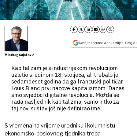
Dodajte lidermedia.hr u omiljeni Google i
Miodrag Šajatović
Kapitalizam je s industrijskom revolucijom
uzletio sredinom 18. stoljeća, ali trebalo je
sedamdeset godina da ga francuski političar
Louis Blanc prvi nazove kapitalizmom. Danas
smo svjedoci digitalne revolucije. Možda se
rađa nasljednik kapitalizma, samo nitko za
taj novi sustav još nije definirao ime
S vremena na vrijeme uredniku i kolumnistu
ekonomsko-poslovnog tjednika treba