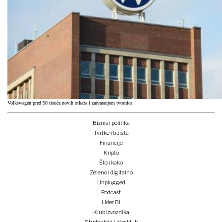
Volkswagen pred 50 tisuća novih otkaza i zatvaranjem tvornica
Biznis i politika
Tvrtke i tržišta
Financije
Kripto
Što i kako
Zeleno i digitalno
Unplugged
Podcast
Lider BI
Klub izvoznika
Studentski Lider klub