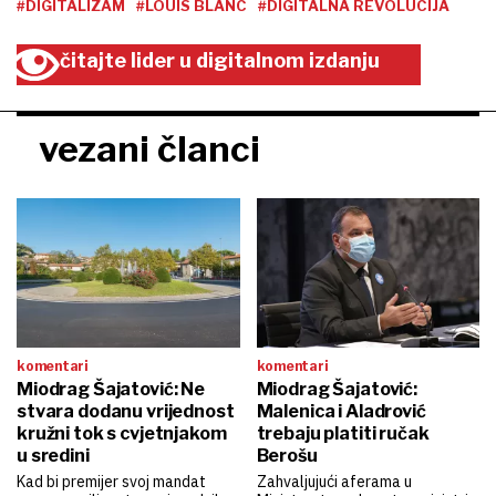
#DIGITALIZAM
#LOUIS BLANC
#DIGITALNA REVOLUCIJA
čitajte lider u digitalnom izdanju
vezani članci
komentari
komentari
Miodrag Šajatović: Ne
Miodrag Šajatović:
stvara dodanu vrijednost
Malenica i Aladrović
kružni tok s cvjetnjakom
trebaju platiti ručak
u sredini
Berošu
Kad bi premijer svoj mandat
Zahvaljujući aferama u