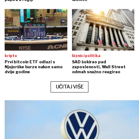
kripto
biznis i politika
Prvi bitcoin ETF odlazi s
SAD šokirao pad
Njujorške burze nakon samo
zaposlenosti, Wall Street
dvije godine
odmah snažno reagirao
UČITAJ VIŠE