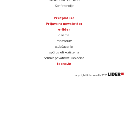
Konferencije
Pretplati se
Prijava na newsletter
e-lider
o nama
impressum
oglašavanje
opći uvjeti korištenja
politika privatnosti i kolačića
tocno.hr
copyright lider media 2025.