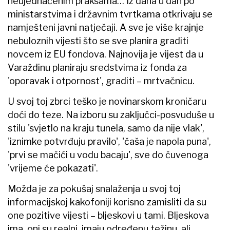
neujednačenim praksama… Iz dana u dan po
ministarstvima i državnim tvrtkama otkrivaju se
namješteni javni natječaji. A sve je više krajnje
nebuloznih vijesti što se sve planira graditi
novcem iz EU fondova. Najnovija je vijest da u
Varaždinu planiraju sredstvima iz fonda za
'oporavak i otpornost', graditi – mrtvačnicu.
U svoj toj zbrci teško je novinarskom kroničaru
doći do teze. Na izboru su zaključci-posvuduše u
stilu 'svjetlo na kraju tunela, samo da nije vlak',
'iznimke potvrđuju pravilo', 'čaša je napola puna',
'prvi se mačići u vodu bacaju', sve do čuvenoga
'vrijeme će pokazati'.
Možda je za pokušaj snalaženja u svoj toj
informacijskoj kakofoniji korisno zamisliti da su
one pozitive vijesti – bljeskovi u tami. Bljeskova
ima, oni su realni, imaju određenu težinu, ali