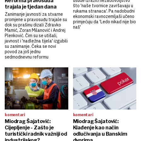
Reforma pravosuđa
usude izraziti nezadovoljstvo
što 'naše tvornice završavaju u
trajala je tjedan dana
rukama stranaca'. Pa nadobudni
Zanimanje javnosti za stvarne
ekonomski ravnozemljaši učeno
promjene u pravosuđu trajale su
primjećuju da 'Ledo nikad nije bio
dok su prašinu dizali Zdravko
naš'
Mamić, Zoran Milanović i Andrej
Plenković. Čim su se utišali,
javnost i 'nadležna tijela' izgubili
su zanimanje. Čeka se novi
povod za još jednu
sedmodnevnu reformu
komentari
komentari
Miodrag Šajatović:
Miodrag Šajatović:
Cijepljenje - Zašto je
Klađenje kao način
turistički radnik važniji od
odlučivanja u Banskim
industrijskog?
dvorima