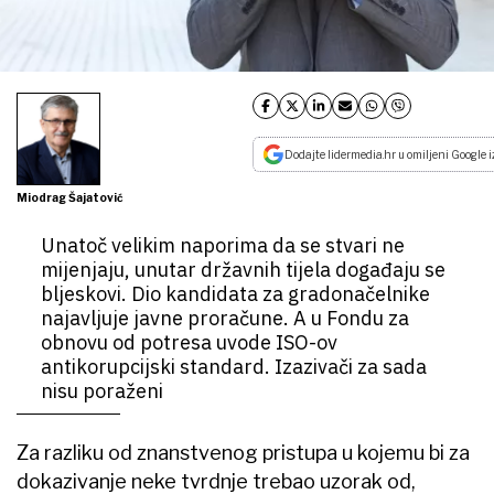
Dodajte lidermedia.hr u omiljeni Google i
Miodrag Šajatović
Unatoč velikim naporima da se stvari ne
mijenjaju, unutar državnih tijela događaju se
bljeskovi. Dio kandidata za gradonačelnike
najavljuje javne proračune. A u Fondu za
obnovu od potresa uvode ISO-ov
antikorupcijski standard. Izazivači za sada
nisu poraženi
Za razliku od znanstvenog pristupa u kojemu bi za
dokazivanje neke tvrdnje trebao uzorak od,