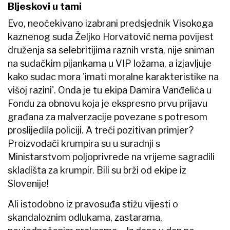
Bljeskovi u tami
Evo, neočekivano izabrani predsjednik Visokoga
kaznenog suda Željko Horvatović nema povijest
druženja sa selebritijima raznih vrsta, nije sniman
na sudačkim pijankama u VIP ložama, a izjavljuje
kako sudac mora 'imati moralne karakteristike na
višoj razini'. Onda je tu ekipa Damira Vanđelića u
Fondu za obnovu koja je ekspresno prvu prijavu
građana za malverzacije povezane s potresom
proslijedila policiji. A treći pozitivan primjer?
Proizvođači krumpira su u suradnji s
Ministarstvom poljoprivrede na vrijeme sagradili
skladišta za krumpir. Bili su brži od ekipe iz
Slovenije!
Ali istodobno iz pravosuđa stižu vijesti o
skandaloznim odlukama, zastarama,