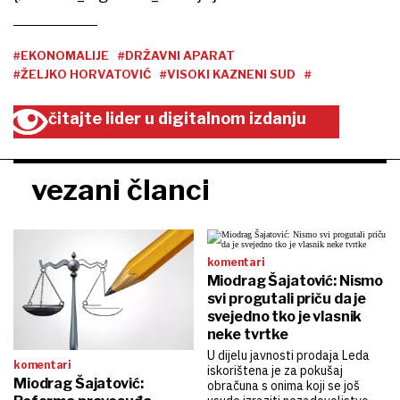
#EKONOMALIJE
#DRŽAVNI APARAT
#ŽELJKO HORVATOVIĆ
#VISOKI KAZNENI SUD
#
čitajte lider u digitalnom izdanju
vezani članci
komentari
Miodrag Šajatović: Nismo
svi progutali priču da je
svejedno tko je vlasnik
neke tvrtke
U dijelu javnosti prodaja Leda
komentari
iskorištena je za pokušaj
Miodrag Šajatović:
obračuna s onima koji se još