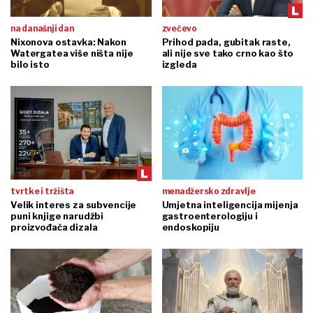
na današnji dan
zvečevo
Nixonova ostavka: Nakon
Prihod pada, gubitak raste,
Watergatea više ništa nije
ali nije sve tako crno kao što
bilo isto
izgleda
tvrtke i tržišta
menadžersko zdravlje
Velik interes za subvencije
Umjetna inteligencija mijenja
puni knjige narudžbi
gastroenterologiju i
proizvođača dizala
endoskopiju