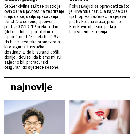
Stožer civilne zaštite pustio je
Pokušavajući se opravdati zašto
ovih dana u javnost na testiranje
je Hrvatska naručila najviše baš
ideju da se, u cilju spašavanja
upitnog AstraZenecina cjepiva
turističke sezone, cjepivom
protiv koronavirusa, premijer
protiv COVID-19 prekoredno
Plenković objasnio je da je to
(dobro, dobro: prioritetno)
bilo vrijeme klađenja
cijepe 'turistički djelatnici'. Sve
da bi se Hrvatska promovirala
kao sigurna turistička
destinacija, da bi stranci došli,
donijeli devize i da bismo mi svi
zajedno bili proračunski
osigurani do sljedeće sezone.
najnovije