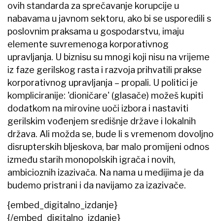
ovih standarda za sprečavanje korupcije u
nabavama u javnom sektoru, ako bi se usporedili s
poslovnim praksama u gospodarstvu, imaju
elemente suvremenoga korporativnog
upravljanja. U biznisu su mnogi koji nisu na vrijeme
iz faze gerilskog rasta i razvoja prihvatili prakse
korporativnog upravljanja – propali. U politici je
kompliciranije: 'dioničare' (glasače) možeš kupiti
dodatkom na mirovine uoči izbora i nastaviti
gerilskim vođenjem središnje države i lokalnih
država. Ali možda se, bude li s vremenom dovoljno
disrupterskih bljeskova, bar malo promijeni odnos
između starih monopolskih igrača i novih,
ambicioznih izazivača. Na nama u medijima je da
budemo pristrani i da navijamo za izazivače.
{embed_digitalno_izdanje}
{/embed_digitalno_izdanje}