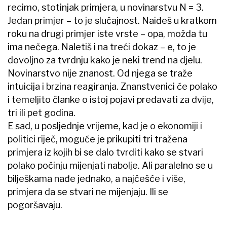
recimo, stotinjak primjera, u novinarstvu N = 3.
Jedan primjer – to je slučajnost. Naiđeš u kratkom
roku na drugi primjer iste vrste – opa, možda tu
ima nečega. Naletiš i na treći dokaz – e, to je
dovoljno za tvrdnju kako je neki trend na djelu.
Novinarstvo nije znanost. Od njega se traže
intuicija i brzina reagiranja. Znanstvenici će polako
i temeljito članke o istoj pojavi predavati za dvije,
tri ili pet godina.
E sad, u posljednje vrijeme, kad je o ekonomiji i
politici riječ, moguće je prikupiti tri tražena
primjera iz kojih bi se dalo tvrditi kako se stvari
polako počinju mijenjati nabolje. Ali paralelno se u
bilješkama nađe jednako, a najčešće i više,
primjera da se stvari ne mijenjaju. Ili se
pogoršavaju.