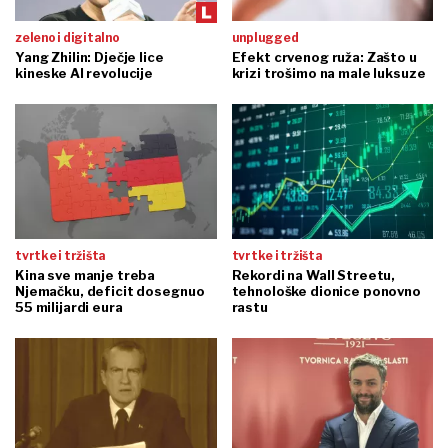
zeleno i digitalno
unplugged
Yang Zhilin: Dječje lice
Efekt crvenog ruža: Zašto u
kineske AI revolucije
krizi trošimo na male luksuze
tvrtke i tržišta
tvrtke i tržišta
Kina sve manje treba
Rekordi na Wall Streetu,
Njemačku, deficit dosegnuo
tehnološke dionice ponovno
55 milijardi eura
rastu