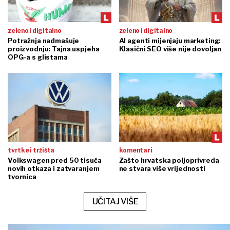
zeleno i digitalno
zeleno i digitalno
Potražnja nadmašuje
AI agenti mijenjaju marketing:
proizvodnju: Tajna uspjeha
Klasični SEO više nije dovoljan
OPG-a s glistama
tvrtke i tržišta
komentari
Volkswagen pred 50 tisuća
Zašto hrvatska poljoprivreda
novih otkaza i zatvaranjem
ne stvara više vrijednosti
tvornica
UČITAJ VIŠE