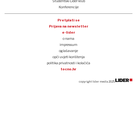
Studentski Lider klub
Konferencije
Pretplati se
Prijava na newsletter
e-lider
o nama
impressum
oglašavanje
opći uvjeti korištenja
politika privatnosti i kolačića
tocno.hr
copyright lider media 2025.