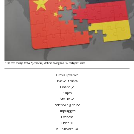
Kina sve manje treba Njemačku, deficit dosegnuo 55 milijardi eura
Biznis i politika
Tvrtke i tržišta
Financije
Kripto
Što i kako
Zeleno i digitalno
Unplugged
Podcast
Lider BI
Klub izvoznika