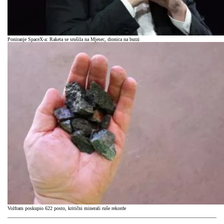
Poniranje SpaceX-a: Raketa se srušila na Mjesec, dionica na burzi
Volfram poskupio 622 posto, kritični minerali ruše rekorde