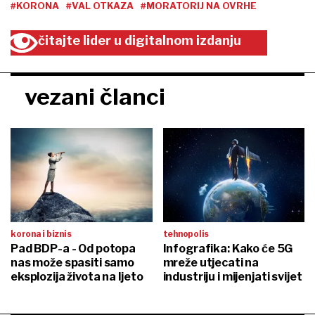
#KORONA
#VAL OTKAZA
#MORATORIJ NA OVRHE
čitajte lider u digitalnom izdanju
vezani članci
korona i biznis
tehnopolis
Pad BDP-a - Od potopa
Infografika: Kako će 5G
nas može spasiti samo
mreže utjecati na
eksplozija života na ljeto
industriju i mijenjati svijet