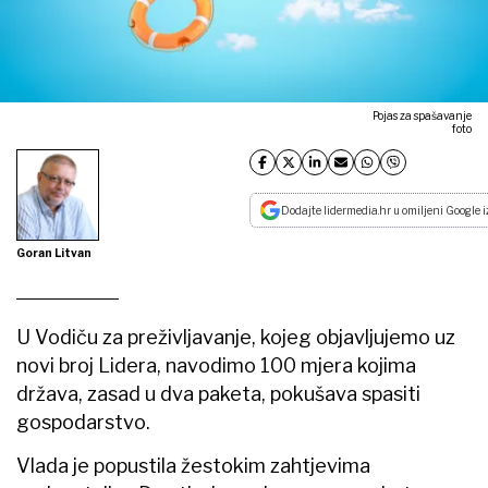
Pojas za spašavanje
foto
Dodajte lidermedia.hr u omiljeni Google i
Goran Litvan
U Vodiču za preživljavanje, kojeg objavljujemo uz
novi broj Lidera, navodimo 100 mjera kojima
država, zasad u dva paketa, pokušava spasiti
gospodarstvo.
Vlada je popustila žestokim zahtjevima