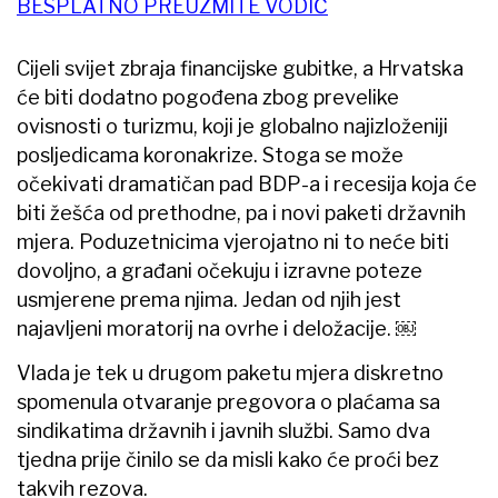
BESPLATNO PREUZMITE VODIČ
Cijeli svijet zbraja financijske gubitke, a Hrvatska
će biti dodatno pogođena zbog prevelike
ovisnosti o turizmu, koji je globalno najizloženiji
posljedicama koronakrize. Stoga se može
očekivati dramatičan pad BDP-a i recesija koja će
biti žešća od prethodne, pa i novi paketi državnih
mjera. Poduzetnicima vjerojatno ni to neće biti
dovoljno, a građani očekuju i izravne poteze
usmjerene prema njima. Jedan od njih jest
najavljeni moratorij na ovrhe i deložacije. ￼
Vlada je tek u drugom paketu mjera diskretno
spomenula otvaranje pregovora o plaćama sa
sindikatima državnih i javnih službi. Samo dva
tjedna prije činilo se da misli kako će proći bez
takvih rezova.