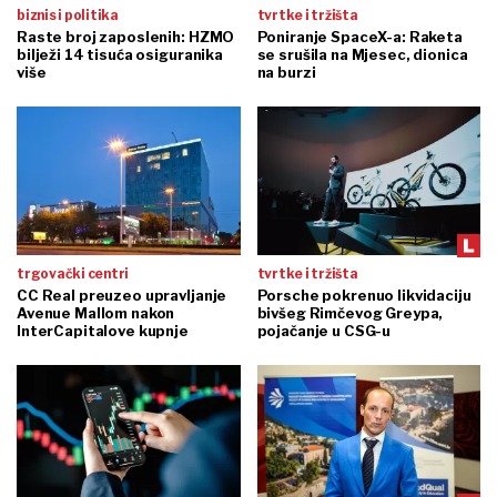
biznis i politika
tvrtke i tržišta
Raste broj zaposlenih: HZMO
Poniranje SpaceX-a: Raketa
bilježi 14 tisuća osiguranika
se srušila na Mjesec, dionica
više
na burzi
trgovački centri
tvrtke i tržišta
CC Real preuzeo upravljanje
Porsche pokrenuo likvidaciju
Avenue Mallom nakon
bivšeg Rimčevog Greypa,
InterCapitalove kupnje
pojačanje u CSG-u