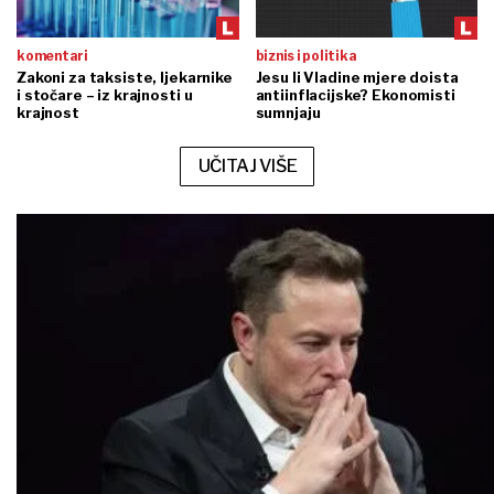
komentari
biznis i politika
Zakoni za taksiste, ljekarnike
Jesu li Vladine mjere doista
i stočare – iz krajnosti u
antiinflacijske? Ekonomisti
krajnost
sumnjaju
UČITAJ VIŠE