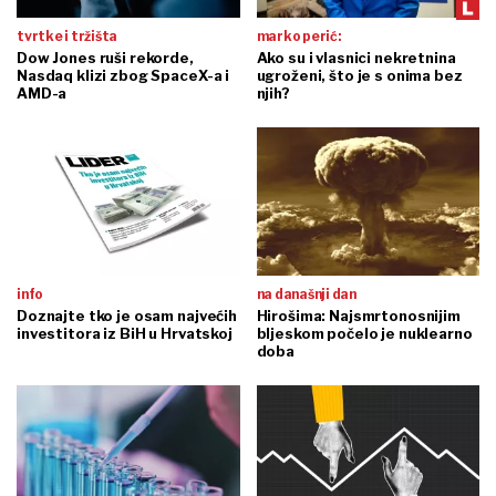
tvrtke i tržišta
marko perić:
Dow Jones ruši rekorde,
Ako su i vlasnici nekretnina
Nasdaq klizi zbog SpaceX-a i
ugroženi, što je s onima bez
AMD-a
njih?
info
na današnji dan
Doznajte tko je osam najvećih
Hirošima: Najsmrtonosnijim
investitora iz BiH u Hrvatskoj
bljeskom počelo je nuklearno
doba