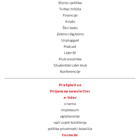
Biznis i politika
Tvrtke i tržišta
Financije
Kripto
Što i kako
Zeleno i digitalno
Unplugged
Podcast
Lider BI
Klub izvoznika
Studentski Lider klub
Konferencije
Pretplati se
Prijava na newsletter
e-lider
o nama
impressum
oglašavanje
opći uvjeti korištenja
politika privatnosti i kolačića
tocno.hr