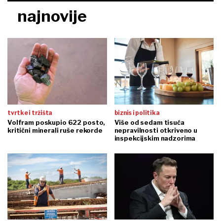
najnovije
tvrtke i tržišta
biznis i politika
Volfram poskupio 622 posto,
Više od sedam tisuća
kritični minerali ruše rekorde
nepravilnosti otkriveno u
inspekcijskim nadzorima