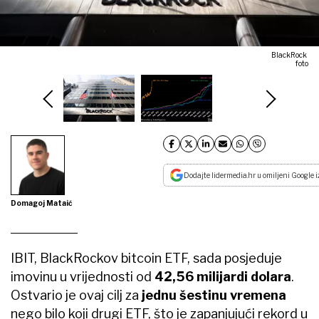
BlackRock
foto
Dodajte lidermedia.hr u omiljeni Google i
Domagoj Mataić
IBIT, BlackRockov bitcoin ETF, sada posjeduje
imovinu u vrijednosti od
42,56 milijardi dolara
.
Ostvario je ovaj cilj za
jednu šestinu vremena
nego bilo koji drugi ETF, što je zapanjujući rekord u