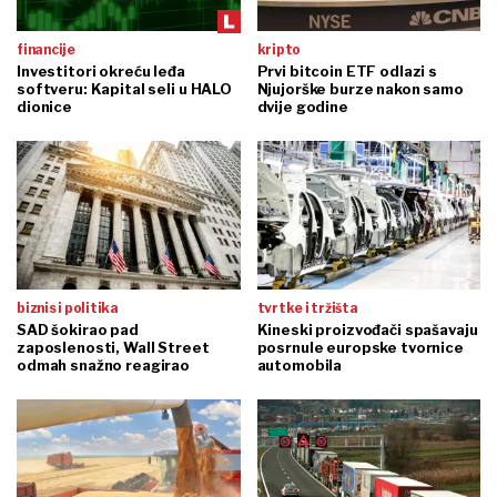
financije
kripto
Investitori okreću leđa
Prvi bitcoin ETF odlazi s
softveru: Kapital seli u HALO
Njujorške burze nakon samo
dionice
dvije godine
biznis i politika
tvrtke i tržišta
SAD šokirao pad
Kineski proizvođači spašavaju
zaposlenosti, Wall Street
posrnule europske tvornice
odmah snažno reagirao
automobila