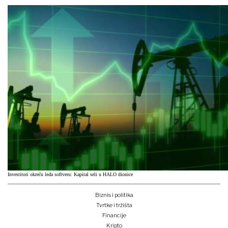
Investitori okreću leđa softveru: Kapital seli u HALO dionice
Biznis i politika
Tvrtke i tržišta
Financije
Kripto