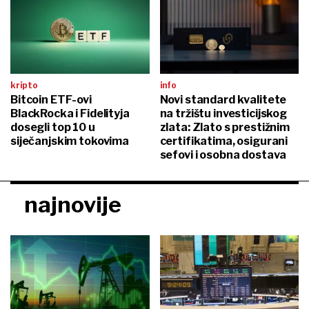
kripto
info
Bitcoin ETF-ovi
Novi standard kvalitete
BlackRocka i Fidelityja
na tržištu investicijskog
dosegli top 10 u
zlata: Zlato s prestižnim
siječanjskim tokovima
certifikatima, osigurani
sefovi i osobna dostava
najnovije