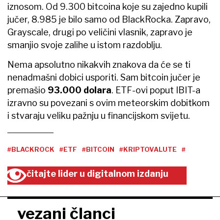
iznosom. Od 9.300 bitcoina koje su zajedno kupili
jučer, 8.985 je bilo samo od BlackRocka. Zapravo,
Grayscale, drugi po veličini vlasnik, zapravo je
smanjio svoje zalihe u istom razdoblju.
Nema apsolutno nikakvih znakova da će se ti
nenadmašni dobici usporiti. Sam bitcoin jučer je
premašio
93.000 dolara
. ETF-ovi poput IBIT-a
izravno su povezani s ovim meteorskim dobitkom
i stvaraju veliku pažnju u financijskom svijetu.
#BLACKROCK
#ETF
#BITCOIN
#KRIPTOVALUTE
#
čitajte lider u digitalnom izdanju
vezani članci