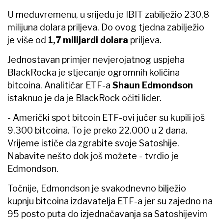
U međuvremenu, u srijedu je IBIT zabilježio 230,8
milijuna dolara priljeva. Do ovog tjedna zabilježio
je više od
1,7 milijardi dolara
priljeva.
Jednostavan primjer nevjerojatnog uspjeha
BlackRocka je stjecanje ogromnih količina
bitcoina. Analitičar ETF-a
Shaun Edmondson
istaknuo je da je BlackRock očiti lider.
- Američki spot bitcoin ETF-ovi jučer su kupili još
9.300 bitcoina. To je preko 22.000 u 2 dana.
Vrijeme ističe da zgrabite svoje Satoshije.
Nabavite nešto dok još možete - tvrdio je
Edmondson.
Točnije, Edmondson je svakodnevno bilježio
kupnju bitcoina izdavatelja ETF-a jer su zajedno na
95 posto puta do izjednačavanja sa Satoshijevim