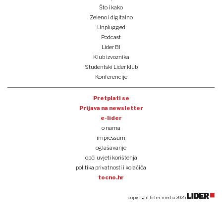
Što i kako
Zeleno i digitalno
Unplugged
Podcast
Lider BI
Klub izvoznika
Studentski Lider klub
Konferencije
Pretplati se
Prijava na newsletter
e-lider
o nama
impressum
oglašavanje
opći uvjeti korištenja
politika privatnosti i kolačića
tocno.hr
copyright lider media 2025.