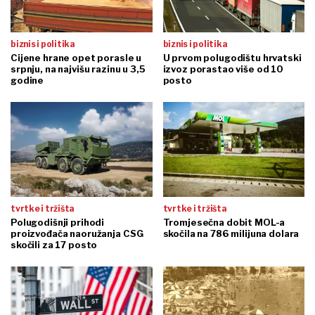
biznis i politika
biznis i politika
Cijene hrane opet porasle u
U prvom polugodištu hrvatski
srpnju, na najvišu razinu u 3,5
izvoz porastao više od 10
godine
posto
tvrtke i tržišta
tvrtke i tržišta
Polugodišnji prihodi
Tromjesečna dobit MOL-a
proizvođača naoružanja CSG
skočila na 786 milijuna dolara
skočili za 17 posto