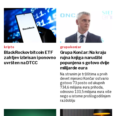
kripto
grupa končar
BlackRockov bitcoin ETF
Grupa Končar: Na kraju
zahtjev izbrisan i ponovno
rujna knjiga narudžbi
uvršten na DTCC
popunjena s gotovo dvije
milijarde eura
Na stranim je tržištima u prvih
devet mjeseci Končar ostvario
gotovo 73 posto od ukupnih
734,6 milijuna eura prihoda,
odnosno 133,5 milijuna eura više
nego u istome prošlogodišnjem
razdoblju