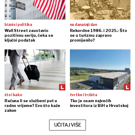
biznis i politika
na današnji dan
Wall Street zaustavio
Rekordne 1986. i 2025.: Što
pozitivnu seriju, čeka se
se u turizmu zapravo
ključni podatak
promijenilo?
što i kako
tvrtke i tržišta
Računa li se službeni put u
Tko je osam najvećih
radno vrijeme? Evo što kaže
investitora iz BiH u Hrvatskoj
zakon
UČITAJ VIŠE