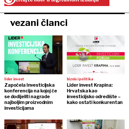
vezani članci
lider invest
biznis i politika
Započela Investicijska
Lider invest Krapina:
konferencija na kojoj će
Hrvatska kao
se dodijeliti nagrade
investicijsko odredište –
najboljim proizvodnim
kako ostati konkurentan
investicijama