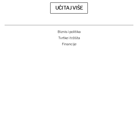
UČITAJ VIŠE
Biznis i politika
Tvrtke i tržišta
Financije
Kripto
Što i kako
Zeleno i digitalno
Unplugged
Podcast
Lider BI
Klub izvoznika
Studentski Lider klub
Konferencije
Pretplati se
Prijava na newsletter
e-lider
o nama
impressum