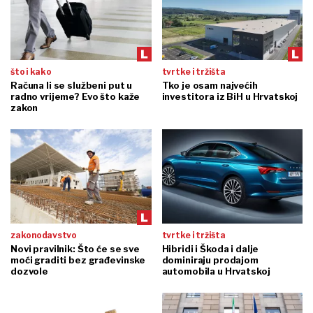
što i kako
tvrtke i tržišta
Računa li se službeni put u
Tko je osam najvećih
radno vrijeme? Evo što kaže
investitora iz BiH u Hrvatskoj
zakon
zakonodavstvo
tvrtke i tržišta
Novi pravilnik: Što će se sve
Hibridi i Škoda i dalje
moći graditi bez građevinske
dominiraju prodajom
dozvole
automobila u Hrvatskoj