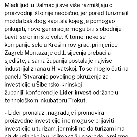
Mladi ljudi u Dalmaciji sve više razmišljaju o
proizvodnji, što nije neobično, jer pored turizma ili
možda baš zbog kapitala kojeg je pomogao
prikupiti, nove generacije mogu biti slobodnije
baviti se onim što vole. K tome, neke se
kompanije sele u Krešimirov grad, primjerice
Zagreb Montaža je od 1. siječnja prebacila
sjedište, a sama županija postala je najviše
industrijalizirana u Hrvatskoj. To se moglo čuti na
panelu 'Stvaranje povoljnog okruženja za
investicije u Šibensko-kninskoj
županiji' konferencije
Lider invest
održane u
tehnološkom inkubatoru Trokut.
- Lider pronalazi, nagrađuje i promovira
proizvodne investicije i ne mogu se prijaviti
investicije u turizam, jer mislimo da turizam ima
niz drugih akcija u kojima stižu nagrade, a mi smo