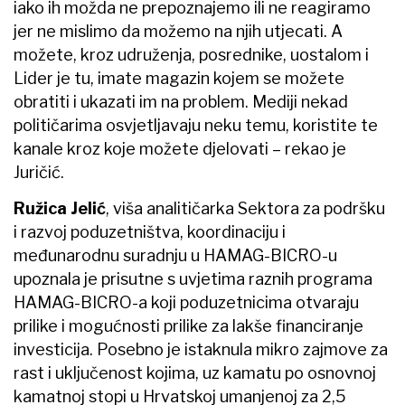
iako ih možda ne prepoznajemo ili ne reagiramo
jer ne mislimo da možemo na njih utjecati. A
možete, kroz udruženja, posrednike, uostalom i
Lider je tu, imate magazin kojem se možete
obratiti i ukazati im na problem. Mediji nekad
političarima osvjetljavaju neku temu, koristite te
kanale kroz koje možete djelovati – rekao je
Juričić.
Ružica Jelić
, viša analitičarka Sektora za podršku
i razvoj poduzetništva, koordinaciju i
međunarodnu suradnju u HAMAG-BICRO-u
upoznala je prisutne s uvjetima raznih programa
HAMAG-BICRO-a koji poduzetnicima otvaraju
prilike i mogućnosti prilike za lakše financiranje
investicija. Posebno je istaknula mikro zajmove za
rast i uključenost kojima, uz kamatu po osnovnoj
kamatnoj stopi u Hrvatskoj umanjenoj za 2,5