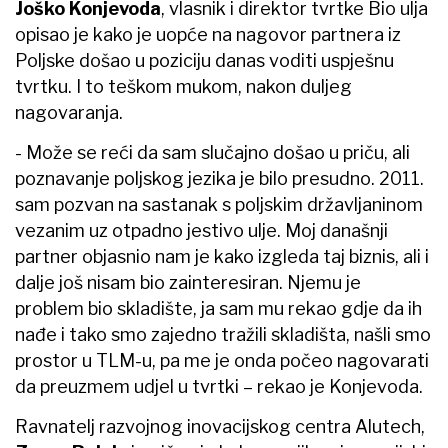
Joško Konjevoda
, vlasnik i direktor tvrtke Bio ulja
opisao je kako je uopće na nagovor partnera iz
Poljske došao u poziciju danas voditi uspješnu
tvrtku. I to teškom mukom, nakon duljeg
nagovaranja.
- Može se reći da sam slučajno došao u priču, ali
poznavanje poljskog jezika je bilo presudno. 2011.
sam pozvan na sastanak s poljskim državljaninom
vezanim uz otpadno jestivo ulje. Moj današnji
partner objasnio nam je kako izgleda taj biznis, ali i
dalje još nisam bio zainteresiran. Njemu je
problem bio skladište, ja sam mu rekao gdje da ih
nađe i tako smo zajedno tražili skladišta, našli smo
prostor u TLM-u, pa me je onda počeo nagovarati
da preuzmem udjel u tvrtki – rekao je Konjevoda.
Ravnatelj razvojnog inovacijskog centra Alutech,