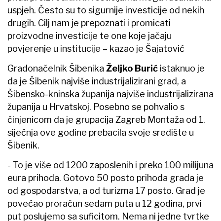
uspjeh. Često su to sigurnije investicije od nekih
drugih. Cilj nam je prepoznati i promicati
proizvodne investicije te one koje jačaju
povjerenje u institucije – kazao je Šajatović
Gradonačelnik Šibenika
Željko Burić
istaknuo je
da je Šibenik najviše industrijalizirani grad, a
Šibensko-kninska županija najviše industrijalizirana
županija u Hrvatskoj. Posebno se pohvalio s
činjenicom da je grupacija Zagreb Montaža od 1.
siječnja ove godine prebacila svoje središte u
Šibenik.
- To je više od 1200 zaposlenih i preko 100 milijuna
eura prihoda. Gotovo 50 posto prihoda grada je
od gospodarstva, a od turizma 17 posto. Grad je
povećao proračun sedam puta u 12 godina, prvi
put poslujemo sa suficitom. Nema ni jedne tvrtke