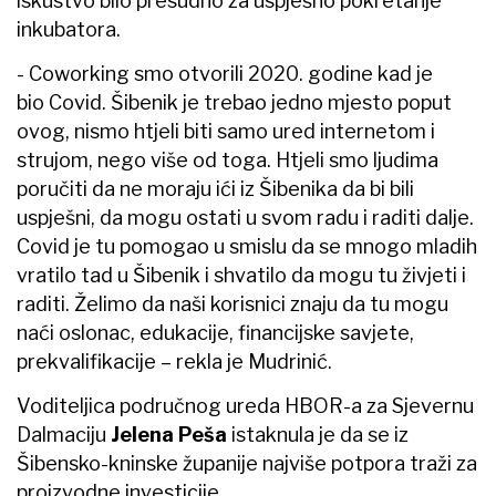
iskustvo bilo presudno za uspješno pokretanje
inkubatora.
- Coworking smo otvorili 2020. godine kad je
bio Covid. Šibenik je trebao jedno mjesto poput
ovog, nismo htjeli biti samo ured internetom i
strujom, nego više od toga. Htjeli smo ljudima
poručiti da ne moraju ići iz Šibenika da bi bili
uspješni, da mogu ostati u svom radu i raditi dalje.
Covid je tu pomogao u smislu da se mnogo mladih
vratilo tad u Šibenik i shvatilo da mogu tu živjeti i
raditi. Želimo da naši korisnici znaju da tu mogu
naći oslonac, edukacije, financijske savjete,
prekvalifikacije – rekla je Mudrinić.
Voditeljica područnog ureda HBOR-a za Sjevernu
Dalmaciju
Jelena Peša
istaknula je da se iz
Šibensko-kninske županije najviše potpora traži za
proizvodne investicije.