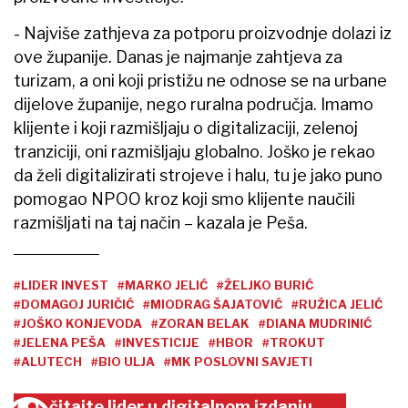
- Najviše zathjeva za potporu proizvodnje dolazi iz
ove županije. Danas je najmanje zahtjeva za
turizam, a oni koji pristižu ne odnose se na urbane
dijelove županije, nego ruralna područja. Imamo
klijente i koji razmišljaju o digitalizaciji, zelenoj
tranziciji, oni razmišljaju globalno. Joško je rekao
da želi digitalizirati strojeve i halu, tu je jako puno
pomogao NPOO kroz koji smo klijente naučili
razmišljati na taj način – kazala je Peša.
#LIDER INVEST
#MARKO JELIĆ
#ŽELJKO BURIĆ
#DOMAGOJ JURIČIĆ
#MIODRAG ŠAJATOVIĆ
#RUŽICA JELIĆ
#JOŠKO KONJEVODA
#ZORAN BELAK
#DIANA MUDRINIĆ
#JELENA PEŠA
#INVESTICIJE
#HBOR
#TROKUT
#ALUTECH
#BIO ULJA
#MK POSLOVNI SAVJETI
čitajte lider u digitalnom izdanju