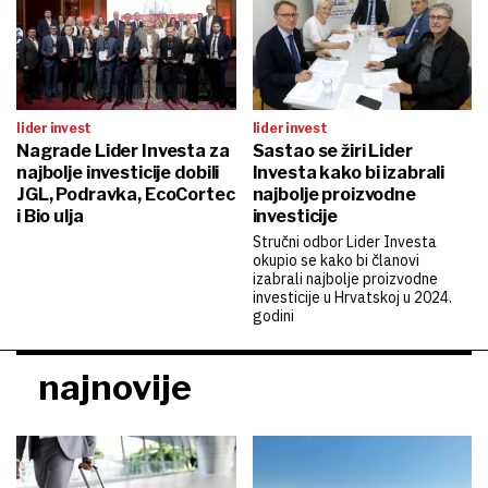
lider invest
lider invest
Nagrade Lider Investa za
Sastao se žiri Lider
najbolje investicije dobili
Investa kako bi izabrali
JGL, Podravka, EcoCortec
najbolje proizvodne
i Bio ulja
investicije
Stručni odbor Lider Investa
okupio se kako bi članovi
izabrali najbolje proizvodne
investicije u Hrvatskoj u 2024.
godini
najnovije