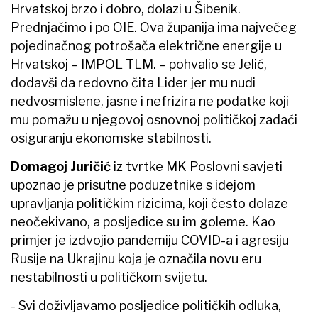
Hrvatskoj brzo i dobro, dolazi u Šibenik.
Prednjačimo i po OIE. Ova županija ima najvećeg
pojedinačnog potrošača električne energije u
Hrvatskoj – IMPOL TLM. – pohvalio se Jelić,
dodavši da redovno čita Lider jer mu nudi
nedvosmislene, jasne i nefrizira ne podatke koji
mu pomažu u njegovoj osnovnoj političkoj zadaći
osiguranju ekonomske stabilnosti.
Domagoj Juričić
iz tvrtke MK Poslovni savjeti
upoznao je prisutne poduzetnike s idejom
upravljanja političkim rizicima, koji često dolaze
neočekivano, a posljedice su im goleme. Kao
primjer je izdvojio pandemiju COVID-a i agresiju
Rusije na Ukrajinu koja je označila novu eru
nestabilnosti u političkom svijetu.
- Svi doživljavamo posljedice političkih odluka,