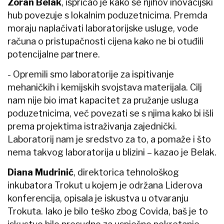
Zoran Belak
, ispričao je kako se njihov inovacijski
hub povezuje s lokalnim poduzetnicima. Premda
moraju naplaćivati laboratorijske usluge, vode
računa o pristupačnosti cijena kako ne bi otuđili
potencijalne partnere.
- Opremili smo laboratorije za ispitivanje
mehaničkih i kemijskih svojstava materijala. Cilj
nam nije bio imat kapacitet za pružanje usluga
poduzetnicima, već povezati se s njima kako bi išli
prema projektima istraživanja zajednički.
Laboratorij nam je sredstvo za to, a pomaže i što
nema takvog laboratorija u blizini – kazao je Belak.
Diana Mudrinić
, direktorica tehnološkog
inkubatora Trokut u kojem je održana Liderova
konferencija, opisala je iskustva u otvaranju
Trokuta. Iako je bilo teško zbog Covida, baš je to