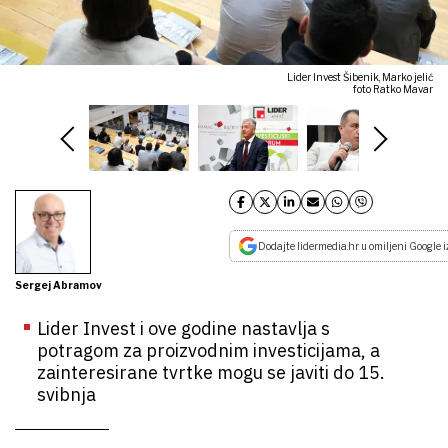
Lider Invest Šibenik, Marko jelić
foto Ratko Mavar
Dodajte lidermedia.hr u omiljeni Google i
Sergej Abramov
Lider Invest i ove godine nastavlja s
potragom za proizvodnim investicijama, a
zainteresirane tvrtke mogu se javiti do 15.
svibnja