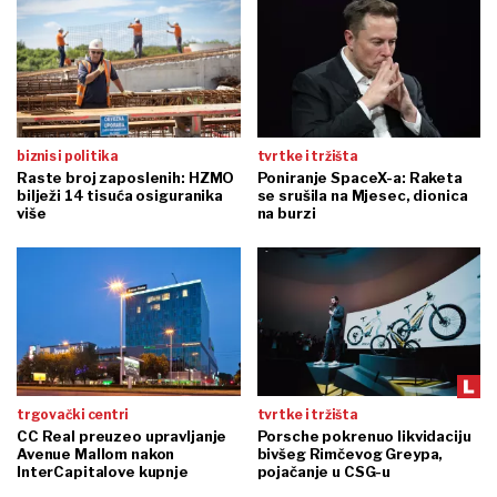
biznis i politika
tvrtke i tržišta
Raste broj zaposlenih: HZMO
Poniranje SpaceX-a: Raketa
bilježi 14 tisuća osiguranika
se srušila na Mjesec, dionica
više
na burzi
trgovački centri
tvrtke i tržišta
CC Real preuzeo upravljanje
Porsche pokrenuo likvidaciju
Avenue Mallom nakon
bivšeg Rimčevog Greypa,
InterCapitalove kupnje
pojačanje u CSG-u