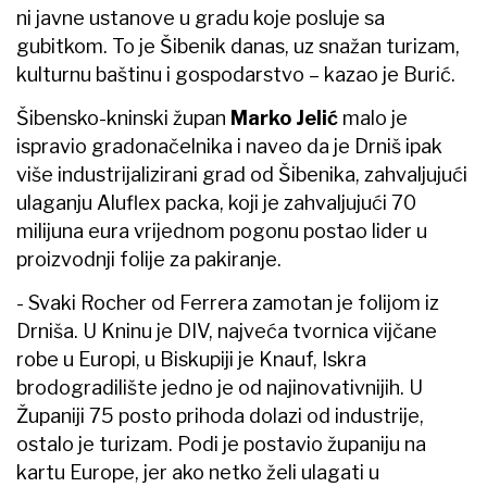
ni javne ustanove u gradu koje posluje sa
gubitkom. To je Šibenik danas, uz snažan turizam,
kulturnu baštinu i gospodarstvo – kazao je Burić.
Šibensko-kninski župan
Marko Jelić
malo je
ispravio gradonačelnika i naveo da je Drniš ipak
više industrijalizirani grad od Šibenika, zahvaljujući
ulaganju Aluflex packa, koji je zahvaljujući 70
milijuna eura vrijednom pogonu postao lider u
proizvodnji folije za pakiranje.
- Svaki Rocher od Ferrera zamotan je folijom iz
Drniša. U Kninu je DIV, najveća tvornica vijčane
robe u Europi, u Biskupiji je Knauf, Iskra
brodogradilište jedno je od najinovativnijih. U
Županiji 75 posto prihoda dolazi od industrije,
ostalo je turizam. Podi je postavio županiju na
kartu Europe, jer ako netko želi ulagati u