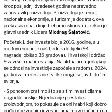
kroz posljednji dvadeset godina nepravedno
zapostavili proizvodnju. Proizvodnja je temelj
nacionalne ekonomije, a turizam je dodatak, ova
prekrasna obala koju trebamo iskoristiti - rekao je
glavni urednik Lidera
Miodrag Šajatović
.
Početak Lider investa bio je 2016. godine, a u
međuvremenu je naš tjednik dodijelio 94
nagrade, obišao 35 gradova u Hrvatskoj i održao
9 završnih manifestacija. Na aktualni natječaj koji
se odnosi na investicije započele s radom u 2024.
godini zainteresirane tvrtke mogu se javiti do 15.
svibnja.
- S ponosom pratimo što se s tim investicijama
dogodilo poslije. Ni jedna nije prestala s
proizvodnjom, to pokazuje da oni hrabri koji dobro
priđu proizvodnim investicijama mogu računati na