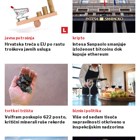
javna potrošnja
kripto
Hrvatska treća u EU po rastu
Intesa Sanpaolo smanjuje
troškova javnih usluga
izloženost bitcoinu dok
kupuje ethereum
tvrtke i tržišta
biznis i politika
Volfram poskupio 622 posto,
Više od sedam tisuća
kritični minerali ruše rekorde
nepravilnosti otkriveno u
inspekcijskim nadzorima