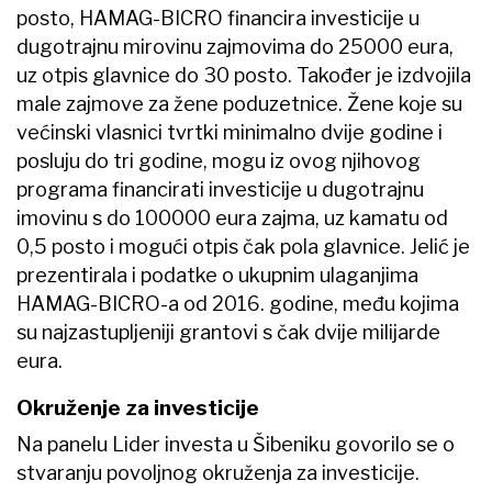
posto, HAMAG-BICRO financira investicije u
dugotrajnu mirovinu zajmovima do 25000 eura,
uz otpis glavnice do 30 posto. Također je izdvojila
male zajmove za žene poduzetnice. Žene koje su
većinski vlasnici tvrtki minimalno dvije godine i
posluju do tri godine, mogu iz ovog njihovog
programa financirati investicije u dugotrajnu
imovinu s do 100000 eura zajma, uz kamatu od
0,5 posto i mogući otpis čak pola glavnice. Jelić je
prezentirala i podatke o ukupnim ulaganjima
HAMAG-BICRO-a od 2016. godine, među kojima
su najzastupljeniji grantovi s čak dvije milijarde
eura.
Okruženje za investicije
Na panelu Lider investa u Šibeniku govorilo se o
stvaranju povoljnog okruženja za investicije.