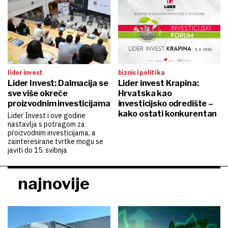
lider invest
biznis i politika
Lider Invest: Dalmacija se
Lider invest Krapina:
sve više okreće
Hrvatska kao
proizvodnim investicijama
investicijsko odredište –
kako ostati konkurentan
Lider Invest i ove godine
nastavlja s potragom za
proizvodnim investicijama, a
zainteresirane tvrtke mogu se
javiti do 15. svibnja
najnovije