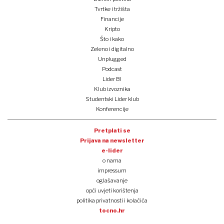
Tvrtke i tržišta
Financije
Kripto
Što i kako
Zeleno i digitalno
Unplugged
Podcast
Lider BI
Klub izvoznika
Studentski Lider klub
Konferencije
Pretplati se
Prijava na newsletter
e-lider
o nama
impressum
oglašavanje
opći uvjeti korištenja
politika privatnosti i kolačića
tocno.hr