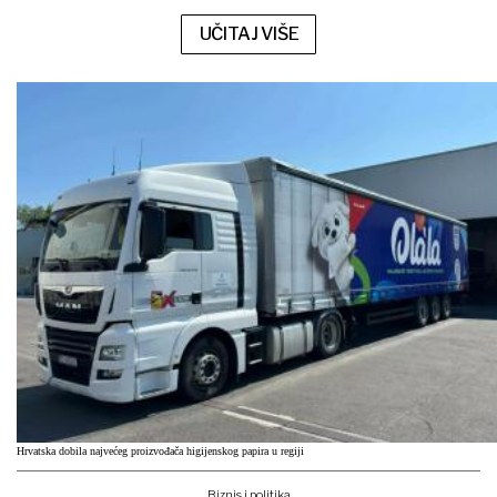
UČITAJ VIŠE
Hrvatska dobila najvećeg proizvođača higijenskog papira u regiji
Biznis i politika