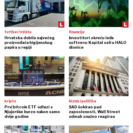
tvrtke i tržišta
financije
Hrvatska dobila najvećeg
Investitori okreću leđa
proizvođača higijenskog
softveru: Kapital seli u HALO
papira u regiji
dionice
kripto
biznis i politika
Prvi bitcoin ETF odlazi s
SAD šokirao pad
Njujorške burze nakon samo
zaposlenosti, Wall Street
dvije godine
odmah snažno reagirao