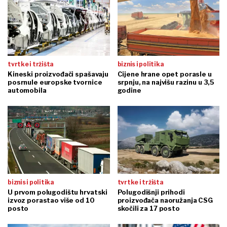
tvrtke i tržišta
biznis i politika
Kineski proizvođači spašavaju
Cijene hrane opet porasle u
posrnule europske tvornice
srpnju, na najvišu razinu u 3,5
automobila
godine
biznis i politika
tvrtke i tržišta
U prvom polugodištu hrvatski
Polugodišnji prihodi
izvoz porastao više od 10
proizvođača naoružanja CSG
posto
skočili za 17 posto