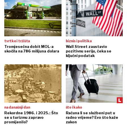
tvrtke i tržišta
biznis i politika
Tromjesečna dobit MOL-a
Wall Street zaustavio
skočila na 786 milijuna dolara
pozitivnu seriju, čeka se
ključni podatak
na današnji dan
što i kako
Rekordne 1986. i 2025.: Što
Računa li se službeni put u
se u turizmu zapravo
radno vrijeme? Evo što kaže
promijenilo?
zakon