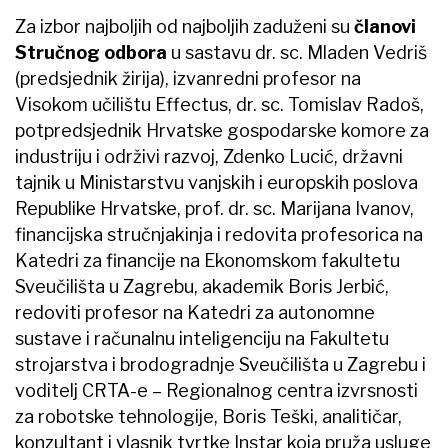
Za izbor najboljih od najboljih zaduženi su
članovi
Stručnog odbora
u sastavu dr. sc. Mladen Vedriš
(predsjednik žirija), izvanredni profesor na
Visokom učilištu Effectus, dr. sc. Tomislav Radoš,
potpredsjednik Hrvatske gospodarske komore za
industriju i održivi razvoj, Zdenko Lucić, državni
tajnik u Ministarstvu vanjskih i europskih poslova
Republike Hrvatske, prof. dr. sc. Marijana Ivanov,
financijska stručnjakinja i redovita profesorica na
Katedri za financije na Ekonomskom fakultetu
Sveučilišta u Zagrebu, akademik Boris Jerbić,
redoviti profesor na Katedri za autonomne
sustave i računalnu inteligenciju na Fakultetu
strojarstva i brodogradnje Sveučilišta u Zagrebu i
voditelj CRTA-e – Regionalnog centra izvrsnosti
za robotske tehnologije, Boris Teški, analitičar,
konzultant i vlasnik tvrtke Instar koja pruža usluge