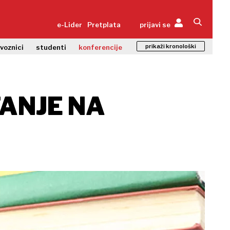
e-Lider
Pretplata
prijavi se
prikaži kronološki
zvoznici
studenti
konferencije
TANJE NA