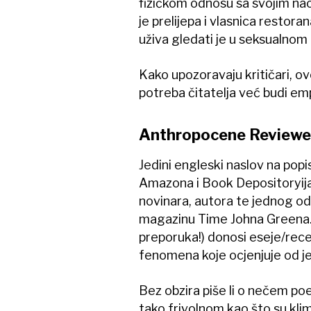
fizičkom odnosu sa svojim na
je prelijepa i vlasnica restor
uživa gledati je u seksualno
Kako upozoravaju kritičari, ov
potreba čitatelja već budi emp
Anthropocene Reviewe
Jedini engleski naslov na pop
Amazona i Book Depositoryija
novinara, autora te jednog od 
magazinu Time Johna Greena. G
preporuka!) donosi eseje/recen
fenomena koje ocjenjuje od j
Bez obzira piše li o nečem po
tako frivolnom kao što su klim