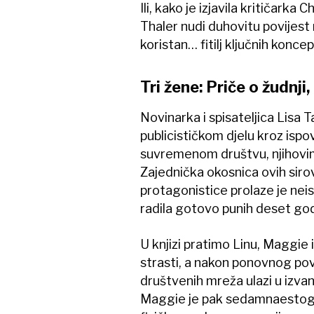
Ili, kako je izjavila kritičark
Thaler nudi duhovitu povijest 
koristan… fitilj ključnih konce
Tri žene: Priče o žudnji
Novinarka i spisateljica Lis
publicističkom djelu kroz ispov
suvremenom društvu, njihovim
Zajednička okosnica ovih sirovi
protagonistice prolaze je nei
radila gotovo punih deset god
U knjizi pratimo Linu, Maggie i 
strasti, a nakon ponovnog po
društvenih mreža ulazi u izva
Maggie je pak sedamnaestogo