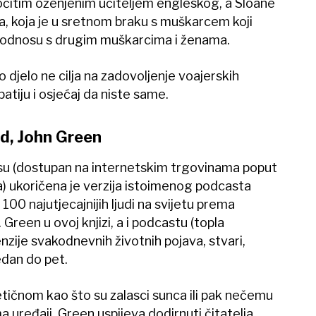
očitim oženjenim učiteljem engleskog, a Sloane
ana, koja je u sretnom braku s muškarcem koji
m odnosu s drugim muškarcima i ženama.
o djelo ne cilja na zadovoljenje voajerskih
atiju i osjećaj da niste same.
d, John Green
isu (dostupan na internetskim trgovinama poput
) ukoričena je verzija istoimenog podcasta
100 najutjecajnijih ljudi na svijetu prema
reen u ovoj knjizi, a i podcastu (topla
zije svakodnevnih životnih pojava, stvari,
edan do pet.
etičnom kao što su zalasci sunca ili pak nečemu
a uređaji, Green uspijeva dodirnuti čitatelja