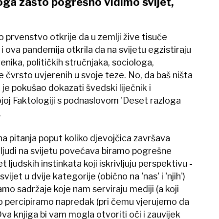
oga zašto pogrešno vidimo svijet,
rvenstvo otkrije da u zemlji žive tisuće
i ova pandemija otkrila da na svijetu egzistiraju
enika, političkih stručnjaka, sociologa,
e čvrsto uvjerenih u svoje teze. No, da baš ništa
 je pokušao dokazati švedski liječnik i
ojoj Faktologiji s podnaslovom 'Deset razloga
.
a pitanja poput koliko djevojčica završava
j ljudi na svijetu povećava biramo pogrešne
 ljudskih instinkata koji iskrivljuju perspektivu -
ijet u dvije kategorije (obično na 'nas' i 'njih')
mo sadržaje koje nam serviraju mediji (a koji
ko percipiramo napredak (pri čemu vjerujemo da
va knjiga bi vam mogla otvoriti oči i zauvijek