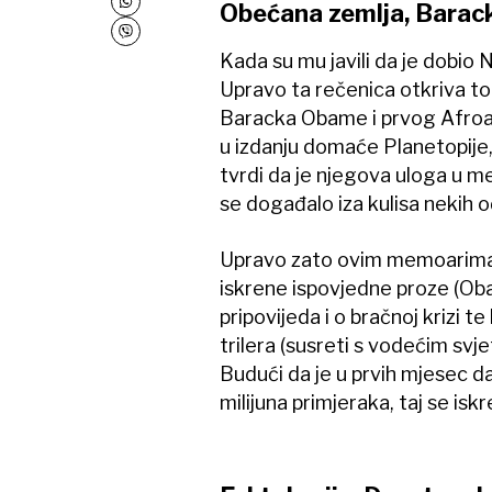
Obećana zemlja, Barac
Kada su mu javili da je dobio N
Upravo ta rečenica otkriva 
Baracka Obame i prvog Afroa
u izdanju domaće Planetopije
tvrdi da je njegova uloga u m
se događalo iza kulisa nekih o
Upravo zato ovim memoarima li
iskrene ispovjedne proze (Oba
pripovijeda i o bračnoj krizi t
trilera (susreti s vodećim svje
Budući da je u prvih mjesec da
milijuna primjeraka, taj se iskr