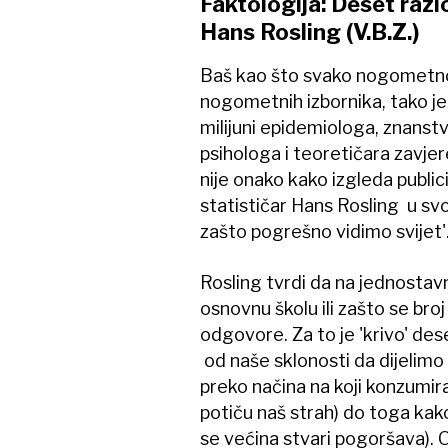
Faktologija: Deset razl
Hans Rosling (V.B.Z.)
Baš kao što svako nogometno p
nogometnih izbornika, tako je 
milijuni epidemiologa, znanstv
psihologa i teoretičara zavjer
nije onako kako izgleda publici
statističar Hans Rosling u sv
zašto pogrešno vidimo svijet'
Rosling tvrdi da na jednostavn
osnovnu školu ili zašto se bro
odgovore. Za to je 'krivo' deset
od naše sklonosti da dijelimo sv
preko načina na koji konzumira
potiču naš strah) do toga ka
se većina stvari pogoršava). O