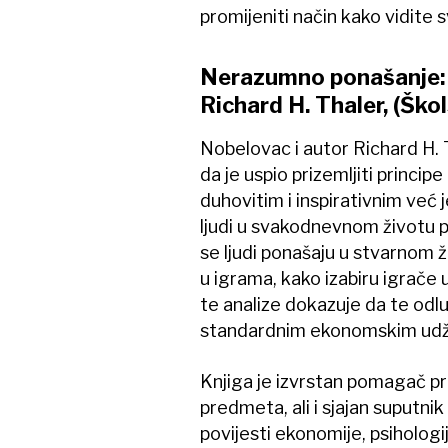
promijeniti način kako vidite sv
Nerazumno ponašanje: 
Richard H. Thaler, (Ško
Nobelovac i autor Richard H.
da je uspio prizemljiti princip
duhovitim i inspirativnim već 
ljudi u svakodnevnom životu p
se ljudi ponašaju u stvarnom ž
u igrama, kako izabiru igrače 
te analize dokazuje da te odl
standardnim ekonomskim udž
Knjiga je izvrstan pomagač p
predmeta, ali i sjajan suputnik
povijesti ekonomije, psihologiji,