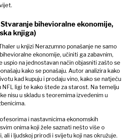
ijet.
Stvaranje bihevioralne ekonomije,
lska knjiga)
 Thaler u knjizi Nerazumno ponašanje ne samo
e bihevioralne ekonomije, učiniti ga zabavnim,
je uspio na jednostavan način objasniti zašto se
onašaju kako se ponašaju. Autor analizira kako
ivotu kad kupuju i prodaju vino, kako se natječu
u NFL ligi te kako štede za starost. Na temelju
uke nisu u skladu s teoremima izvedenim u
benicima.
rofesorima i nastavnicima ekonomskih
 svim onima koji žele saznati nešto više o
 ali i ljudskoj prirodi i svijetu koji nas okružuje.