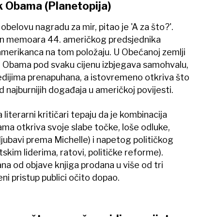
k Obama (Planetopija)
obelovu nagradu za mir, pitao je 'A za što?'.
ton memoara 44. američkog predsjednika
merikanca na tom položaju. U Obećanoj zemlji
, Obama pod svaku cijenu izbjegava samohvalu,
edijima prenapuhana, a istovremeno otkriva što
d najburnijih događaja u američkoj povijesti.
terarni kritičari tepaju da je kombinacija
ma otkriva svoje slabe točke, loše odluke,
e ljubavi prema Michelle) i napetog političkog
tskim liderima, ratovi, političke reforme).
na od objave knjiga prodana u više od tri
eni pristup publici očito dopao.