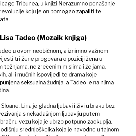
a Chicago Tribunea, u knjizi Nerazumno ponašanje
revolucije koju je on pomogao zapaliti te
pata.
, Lisa Tadeo (Mozaik knjiga)
a Tadeo u ovom neobičnom, a iznimno važnom
ijesti tri žene progovara o poziciji žena u
 težnjama, neizrečenim mislima i željama.
h, ali i mučnih ispovijedi te drama koje
spunjena seksualna žudnja, a Tadeo je na njima
ina.
Sloane. Lina je gladna ljubavi i živi u braku bez
vezivanja s nekadašnjom ljubavlju putem
nbračnu vezu koja je ubrzo potpuno zaokuplja.
dišnju srednjoškolka koja je navodno u tajnom