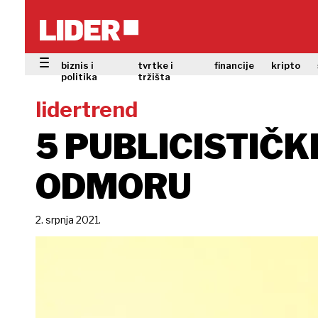
biznis i
tvrtke i
financije
kripto
politika
tržišta
lidertrend
5 PUBLICISTIČK
ODMORU
2. srpnja 2021.