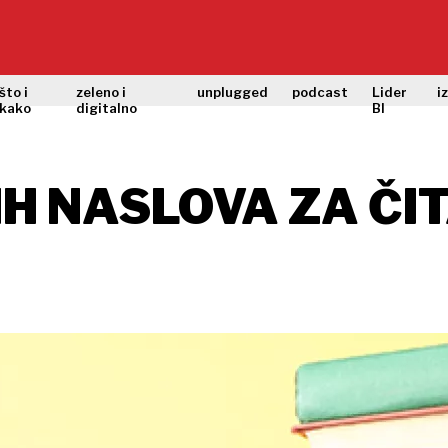
što i
zeleno i
unplugged
podcast
Lider
i
kako
digitalno
BI
IH NASLOVA ZA ČI