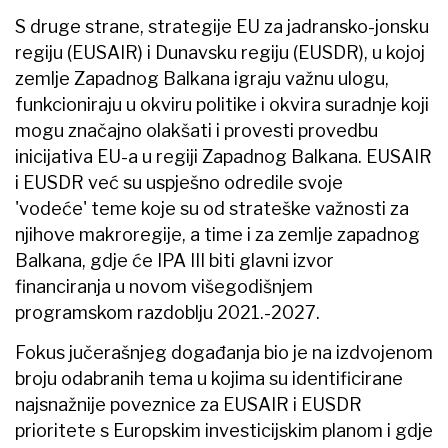
S druge strane, strategije EU za jadransko-jonsku
regiju (EUSAIR) i Dunavsku regiju (EUSDR), u kojoj
zemlje Zapadnog Balkana igraju važnu ulogu,
funkcioniraju u okviru politike i okvira suradnje koji
mogu značajno olakšati i provesti provedbu
inicijativa EU-a u regiji Zapadnog Balkana. EUSAIR
i EUSDR već su uspješno odredile svoje
'vodeće' teme koje su od strateške važnosti za
njihove makroregije, a time i za zemlje zapadnog
Balkana, gdje će IPA III biti glavni izvor
financiranja u novom višegodišnjem
programskom razdoblju 2021.-2027.
Fokus jučerašnjeg događanja bio je na izdvojenom
broju odabranih tema u kojima su identificirane
najsnažnije poveznice za EUSAIR i EUSDR
prioritete s Europskim investicijskim planom i gdje