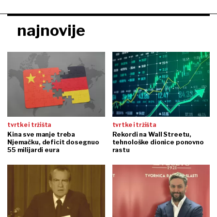
najnovije
tvrtke i tržišta
tvrtke i tržišta
Kina sve manje treba
Rekordi na Wall Streetu,
Njemačku, deficit dosegnuo
tehnološke dionice ponovno
55 milijardi eura
rastu