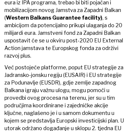
eura iz IPA programa, trebao bi biti pojačan i
mobilizacijom novog Jamstva za Zapadni Balkan
(
Western Balkans Guarantee facility)
, s
ambicijom da potencijalno prikupi ulaganja do 20
milijardi eura. Jamstveni fond za Zapadni Balkan
uspostavit će se u okviru post-2020 EU External
Action jamstava te Europskog fonda za održivi
razvoj plus.
Već postojeće platforme, poput EU strategije za
Jadransko-jonsku regiju (EUSAIR) i EU strategije
za Podunavlje (EUSDR), gdje zemlje zapadnog
Balkana igraju važnu ulogu, mogu pomoći u
provedbi ovog procesa na terenu, jer su u tim
područjima koordinirane i zajedničke akcije
ključne, naglašeno je i u samom dokumentu u
kojem se predstavlja Europski investicijski plan. U
utorak održano događanje u sklopu 2. tjedna EU