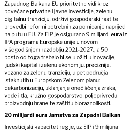
Zapadnog Balkana EU prioritetno vidi kroz
povećane privatne i javne investicije, zelenu i
digitalnu tranziciju, održivi gospodarski rast te
provedbi reformi potrebnih za pomicanje naprijed
na putu u EU. Za EIP je osigurano 9 milijardi eura iz
IPA programa Europske unije u novom
višegodišnjem razdoblju 2021-2027., a 50
posto od toga trebalo bi se uložiti u inovacije,
ljudski kapital i zelenu ekonomiju, preciznije,
vezano za zelenu tranziciju, u pet područja
istaknutih u Europskom Zelenom planu:
dekarbonizaciju, uklanjanje onečišćenja zraka,
vode i tla, kružno gospodarstvo, poljoprivredu i
proizvodnju hrane te zaštitu bioraznolikosti.
20 milijardi eura Jamstva za Zapadni Balkan
Investicijski kapacitet regije, uz EIP i 9 milijuna