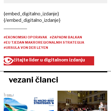
{embed_digitalno_izdanje}
{/embed_digitalno_izdanje}
#EKONOMSKI OPORAVAK
#ZAPADNI BALKAN
#EU TJEDAN MAKROREGIONALNIH STRATEGIJA
#URSULA VON DER LEYEN
čitajte lider u digitalnom izdanju
vezani članci