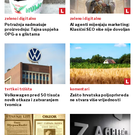
zeleno i digitalno
zeleno i digitalno
Potražnja nadmašuje
AI agenti mijenjaju marketing:
proizvodnju: Tajna uspjeha
Klasični SEO više nije dovoljan
OPG-a s glistama
tvrtke i tržišta
komentari
Volkswagen pred 50 tisuća
Zašto hrvatska poljoprivreda
novih otkaza i zatvaranjem
ne stvara više vrijednosti
tvornica