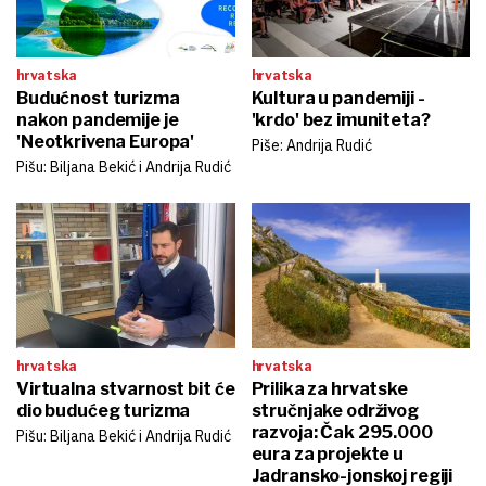
hrvatska
hrvatska
Budućnost turizma
Kultura u pandemiji -
nakon pandemije je
'krdo' bez imuniteta?
'Neotkrivena Europa'
Piše: Andrija Rudić
Pišu: Biljana Bekić i Andrija Rudić
hrvatska
hrvatska
Virtualna stvarnost bit će
Prilika za hrvatske
dio budućeg turizma
stručnjake održivog
razvoja: Čak 295.000
Pišu: Biljana Bekić i Andrija Rudić
eura za projekte u
Jadransko-jonskoj regiji