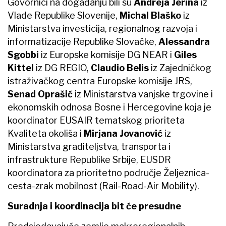
Govornici na događanju bili su
Andreja Jerina
iz
Vlade Republike Slovenije,
Michal Blaško
iz
Ministarstva investicija, regionalnog razvoja i
informatizacije Republike Slovačke,
Alessandra
Sgobbi
iz Europske komisije DG NEAR i
Giles
Kittel
iz DG REGIO,
Claudio Belis
iz Zajedničkog
istraživačkog centra Europske komisije JRS,
Senad Oprašić
iz Ministarstva vanjske trgovine i
ekonomskih odnosa Bosne i Hercegovine koja je
koordinator EUSAIR tematskog prioriteta
Kvaliteta okoliša i
Mirjana Jovanović
iz
Ministarstva graditeljstva, transporta i
infrastrukture Republike Srbije, EUSDR
koordinatora za prioritetno područje Željeznica-
cesta-zrak mobilnost (Rail-Road-Air Mobility).
Suradnja i koordinacija bit će presudne