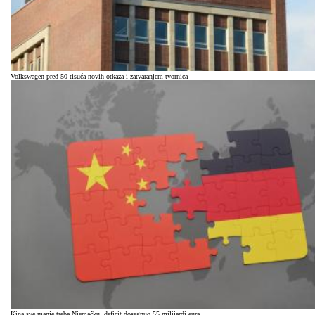
Volkswagen pred 50 tisuća novih otkaza i zatvaranjem tvornica
Kina sve manje treba Njemačku, deficit dosegnuo 55 milijardi eura