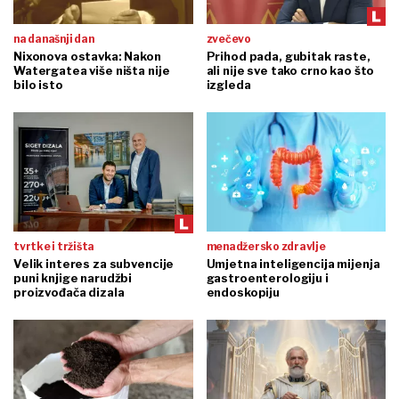
na današnji dan
zvečevo
Nixonova ostavka: Nakon
Prihod pada, gubitak raste,
Watergatea više ništa nije
ali nije sve tako crno kao što
bilo isto
izgleda
tvrtke i tržišta
menadžersko zdravlje
Velik interes za subvencije
Umjetna inteligencija mijenja
puni knjige narudžbi
gastroenterologiju i
proizvođača dizala
endoskopiju