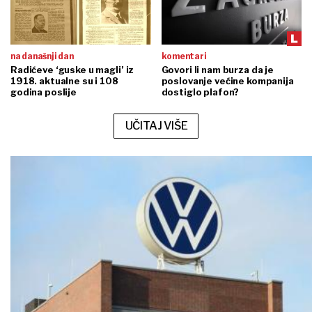
na današnji dan
komentari
Radićeve ‘guske u magli’ iz
Govori li nam burza da je
1918. aktualne su i 108
poslovanje većine kompanija
godina poslije
dostiglo plafon?
UČITAJ VIŠE