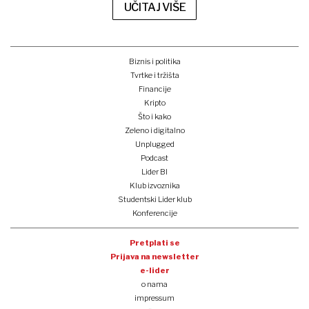
UČITAJ VIŠE
Biznis i politika
Tvrtke i tržišta
Financije
Kripto
Što i kako
Zeleno i digitalno
Unplugged
Podcast
Lider BI
Klub izvoznika
Studentski Lider klub
Konferencije
Pretplati se
Prijava na newsletter
e-lider
o nama
impressum