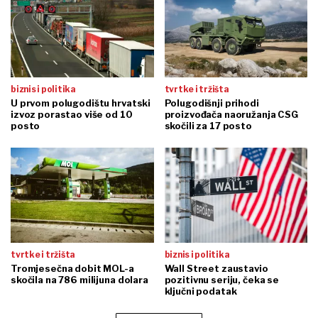
biznis i politika
tvrtke i tržišta
U prvom polugodištu hrvatski
Polugodišnji prihodi
izvoz porastao više od 10
proizvođača naoružanja CSG
posto
skočili za 17 posto
tvrtke i tržišta
biznis i politika
Tromjesečna dobit MOL-a
Wall Street zaustavio
skočila na 786 milijuna dolara
pozitivnu seriju, čeka se
ključni podatak