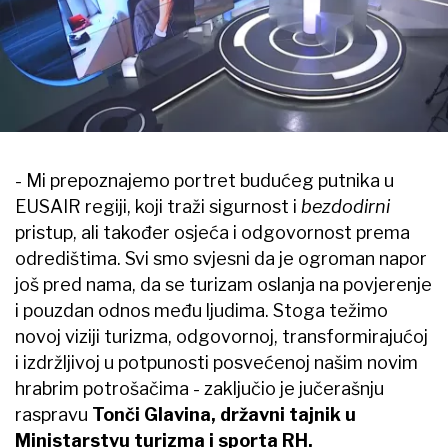
- Mi prepoznajemo portret budućeg putnika u
EUSAIR regiji, koji traži sigurnost i
bezdodirni
pristup, ali također osjeća i odgovornost prema
odredištima. Svi smo svjesni da je ogroman napor
još pred nama, da se turizam oslanja na povjerenje
i pouzdan odnos među ljudima. Stoga težimo
novoj viziji turizma, odgovornoj, transformirajućoj
i izdržljivoj u potpunosti posvećenoj našim novim
hrabrim potrošačima - zaključio je jučerašnju
raspravu
Tonči Glavina, državni tajnik u
Ministarstvu turizma i sporta RH.