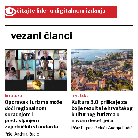
čitajte lider u digitalnom izdanju
vezani članci
hrvatska
hrvatska
Oporavak turizma može
Kultura 3.0. prilika je za
doći regionalnom
bolje rezultate hrvatskog
suradnjom i
kulturnog turizma u
postavljanjem
novom desetljeću
zajedničkih standarda
Pišu: Biljana Bekić i Andrija Rudić
Piše: Andrija Rudić