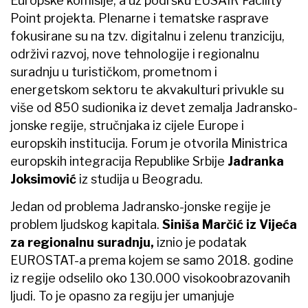
Europske komisije, a uz podršku EUSAIR Facility
Point projekta. Plenarne i tematske rasprave
fokusirane su na tzv. digitalnu i zelenu tranziciju,
održivi razvoj, nove tehnologije i regionalnu
suradnju u turističkom, prometnom i
energetskom sektoru te akvakulturi privukle su
više od 850 sudionika iz devet zemalja Jadransko-
jonske regije, stručnjaka iz cijele Europe i
europskih institucija. Forum je otvorila Ministrica
europskih integracija Republike Srbije
Jadranka
Joksimović
iz studija u Beogradu.
Jedan od problema Jadransko-jonske regije je
problem ljudskog kapitala.
Siniša Marčić iz Vijeća
za regionalnu suradnju,
iznio je podatak
EUROSTAT-a prema kojem se samo 2018. godine
iz regije odselilo oko 130.000 visokoobrazovanih
ljudi. To je opasno za regiju jer umanjuje