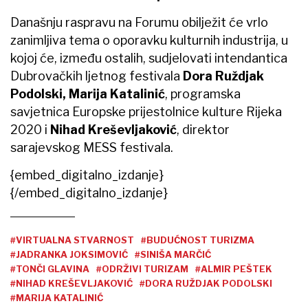
Današnju raspravu na Forumu obilježit će vrlo
zanimljiva tema o oporavku kulturnih industrija, u
kojoj će, između ostalih, sudjelovati intendantica
Dubrovačkih ljetnog festivala
Dora Ruždjak
Podolski, Marija Katalinić
, programska
savjetnica Europske prijestolnice kulture Rijeka
2020 i
Nihad Kreševljaković
, direktor
sarajevskog MESS festivala.
{embed_digitalno_izdanje}
{/embed_digitalno_izdanje}
#VIRTUALNA STVARNOST
#BUDUĆNOST TURIZMA
#JADRANKA JOKSIMOVIĆ
#SINIŠA MARČIĆ
#TONČI GLAVINA
#ODRŽIVI TURIZAM
#ALMIR PEŠTEK
#NIHAD KREŠEVLJAKOVIĆ
#DORA RUŽDJAK PODOLSKI
#MARIJA KATALINIĆ