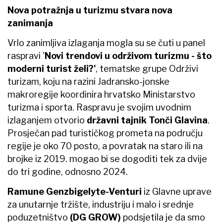
Nova potražnja u turizmu stvara nova
zanimanja
Vrlo zanimljiva izlaganja mogla su se čuti u panel
raspravi '
Novi trendovi u održivom turizmu - što
moderni turist želi?'
, tematske grupe Održivi
turizam, koju na razini Jadransko-jonske
makroregije koordinira hrvatsko Ministarstvo
turizma i sporta. Raspravu je svojim uvodnim
izlaganjem otvorio
državni tajnik Tonči Glavina
.
Prosječan pad turističkog prometa na području
regije je oko 70 posto, a povratak na staro ili na
brojke iz 2019. mogao bi se dogoditi tek za dvije
do tri godine, odnosno 2024.
Ramune Genzbigelyte-Venturi
iz Glavne uprave
za unutarnje tržište, industriju i malo i srednje
poduzetništvo
(DG GROW)
podsjetila je da smo