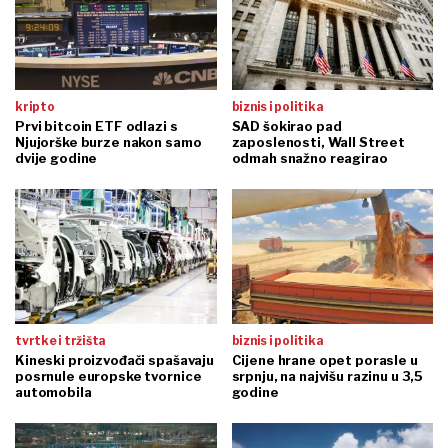
kripto
biznis i politika
Prvi bitcoin ETF odlazi s
SAD šokirao pad
Njujorške burze nakon samo
zaposlenosti, Wall Street
dvije godine
odmah snažno reagirao
tvrtke i tržišta
biznis i politika
Kineski proizvođači spašavaju
Cijene hrane opet porasle u
posrnule europske tvornice
srpnju, na najvišu razinu u 3,5
automobila
godine