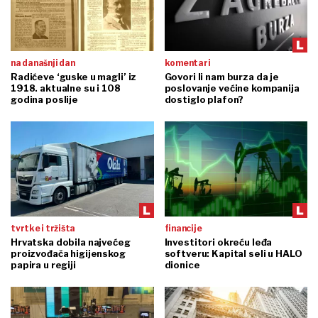
na današnji dan
komentari
Radićeve ‘guske u magli’ iz
Govori li nam burza da je
1918. aktualne su i 108
poslovanje većine kompanija
godina poslije
dostiglo plafon?
tvrtke i tržišta
financije
Hrvatska dobila najvećeg
Investitori okreću leđa
proizvođača higijenskog
softveru: Kapital seli u HALO
papira u regiji
dionice