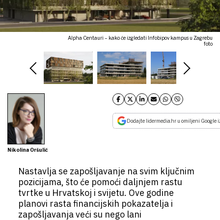
Alpha Centauri – kako će izgledati Infobipov kampus u Zagrebu
foto
Dodajte lidermedia.hr u omiljeni Google i
Nikolina Oršulić
Nastavlja se zapošljavanje na svim ključnim
pozicijama, što će pomoći daljnjem rastu
tvrtke u Hrvatskoj i svijetu. Ove godine
planovi rasta financijskih pokazatelja i
zapošljavanja veći su nego lani