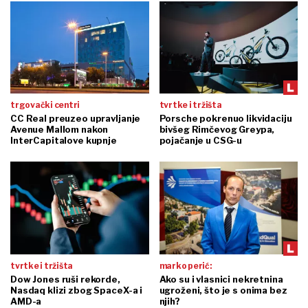
trgovački centri
tvrtke i tržišta
CC Real preuzeo upravljanje
Porsche pokrenuo likvidaciju
Avenue Mallom nakon
bivšeg Rimčevog Greypa,
InterCapitalove kupnje
pojačanje u CSG-u
tvrtke i tržišta
marko perić:
Dow Jones ruši rekorde,
Ako su i vlasnici nekretnina
Nasdaq klizi zbog SpaceX-a i
ugroženi, što je s onima bez
AMD-a
njih?