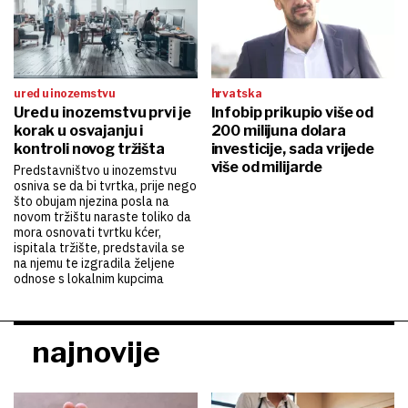
ured u inozemstvu
hrvatska
Ured u inozemstvu prvi je
Infobip prikupio više od
korak u osvajanju i
200 milijuna dolara
kontroli novog tržišta
investicije, sada vrijede
više od milijarde
Predstavništvo u inozemstvu
osniva se da bi tvrtka, prije nego
što obujam njezina posla na
novom tržištu naraste toliko da
mora osnovati tvrtku kćer,
ispitala tržište, predstavila se
na njemu te izgradila željene
odnose s lokalnim kupcima
najnovije