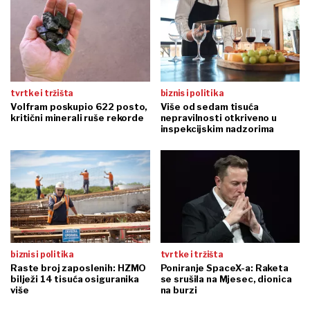
tvrtke i tržišta
biznis i politika
Volfram poskupio 622 posto,
Više od sedam tisuća
kritični minerali ruše rekorde
nepravilnosti otkriveno u
inspekcijskim nadzorima
biznis i politika
tvrtke i tržišta
Raste broj zaposlenih: HZMO
Poniranje SpaceX-a: Raketa
bilježi 14 tisuća osiguranika
se srušila na Mjesec, dionica
više
na burzi