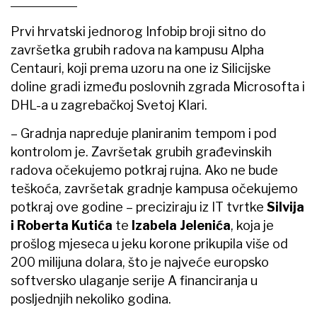
Prvi hrvatski jednorog Infobip broji sitno do
završetka grubih radova na kampusu Alpha
Centauri, koji prema uzoru na one iz Silicijske
doline gradi između poslovnih zgrada Microsofta i
DHL-a u zagrebačkoj Svetoj Klari.
– Gradnja napreduje planiranim tempom i pod
kontrolom je. Završetak grubih građevinskih
radova očekujemo potkraj rujna. Ako ne bude
teškoća, završetak gradnje kampusa očekujemo
potkraj ove godine – preciziraju iz IT tvrtke
Silvija
i Roberta Kutića
te
Izabela Jelenića
, koja je
prošlog mjeseca u jeku korone prikupila više od
200 milijuna dolara, što je najveće europsko
softversko ulaganje serije A financiranja u
posljednjih nekoliko godina.