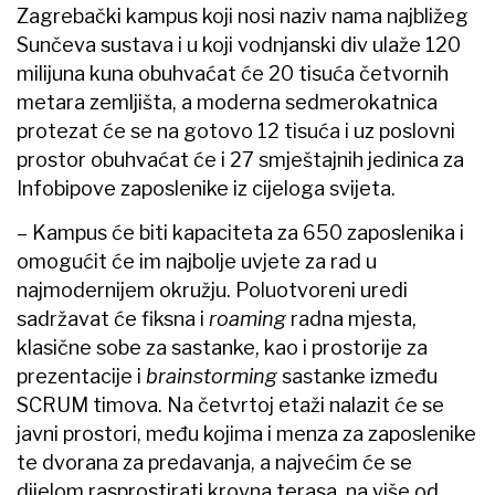
Zagrebački kampus koji nosi naziv nama najbližeg
Sunčeva sustava i u koji vodnjanski div ulaže 120
milijuna kuna obuhvaćat će 20 tisuća četvornih
metara zemljišta, a moderna sedmerokatnica
protezat će se na gotovo 12 tisuća i uz poslovni
prostor obuhvaćat će i 27 smještajnih jedinica za
Infobipove zaposlenike iz cijeloga svijeta.
–​ Kampus će biti kapaciteta za 650 zaposlenika i
omogućit će im najbolje uvjete za rad u
najmodernijem okružju. Poluotvoreni uredi
sadržavat će fiksna i
roaming
radna mjesta,
klasične sobe za sastanke, kao i prostorije za
prezentacije i
brainstorming
sastanke između
SCRUM timova. Na četvrtoj etaži nalazit će se
javni prostori, među kojima i menza za zaposlenike
te dvorana za predavanja, a najvećim će se
dijelom rasprostirati krovna terasa, na više od