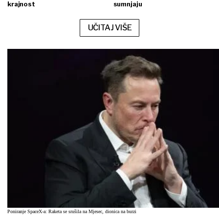
krajnost
sumnjaju
UČITAJ VIŠE
Poniranje SpaceX-a: Raketa se srušila na Mjesec, dionica na burzi