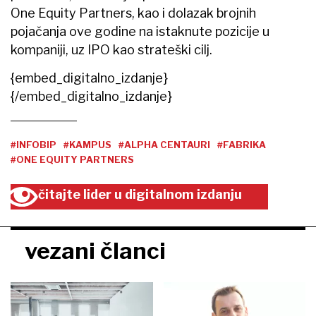
One Equity Partners, kao i dolazak brojnih
pojačanja ove godine na istaknute pozicije u
kompaniji, uz IPO kao strateški cilj.
{embed_digitalno_izdanje}
{/embed_digitalno_izdanje}
#INFOBIP
#KAMPUS
#ALPHA CENTAURI
#FABRIKA
#ONE EQUITY PARTNERS
čitajte lider u digitalnom izdanju
vezani članci