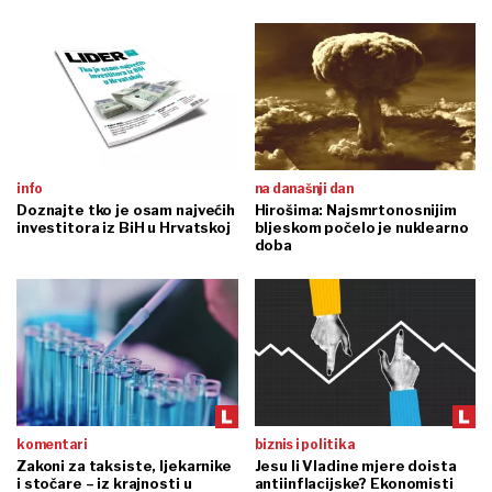
info
na današnji dan
Doznajte tko je osam najvećih
Hirošima: Najsmrtonosnijim
investitora iz BiH u Hrvatskoj
bljeskom počelo je nuklearno
doba
komentari
biznis i politika
Zakoni za taksiste, ljekarnike
Jesu li Vladine mjere doista
i stočare – iz krajnosti u
antiinflacijske? Ekonomisti