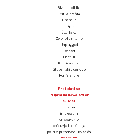
Biznis i politika
Tvrtke i tržišta
Financije
Kripto
Što i kako
Zeleno i digitalno
Unplugged
Podcast
Lider BI
Klub izvoznika
Studentski Lider klub
Konferencije
Pretplati se
Prijava na newsletter
e-lider
o nama
impressum
oglašavanje
opći uvjeti korištenja
politika privatnosti i kolačića
tocno.hr