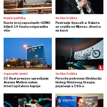
biznis i politika
tvrtke i tržišta
Raste broj zaposlenih: HZMO
Poniranje SpaceX-a: Raketa
bilježi 14 tisuća osiguranika
se srušila na Mjesec, dionica
više
na burzi
trgovački centri
tvrtke i tržišta
CC Real preuzeo upravljanje
Porsche pokrenuo likvidaciju
Avenue Mallom nakon
bivšeg Rimčevog Greypa,
InterCapitalove kupnje
pojačanje u CSG-u