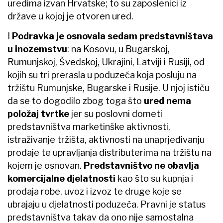
uredima izvan Hrvatske; to su zaposlenici iz
države u kojoj je otvoren ured.
I
Podravka je osnovala sedam predstavništava
u inozemstvu
: na Kosovu, u Bugarskoj,
Rumunjskoj, Švedskoj, Ukrajini, Latviji i Rusiji, od
kojih su tri prerasla u poduzeća koja posluju na
tržištu Rumunjske, Bugarske i Rusije. U njoj ističu
da se to dogodilo zbog toga što
ured nema
položaj tvrtke
jer su poslovni dometi
predstavništva marketinške aktivnosti,
istraživanje tržišta, aktivnosti na unaprjeđivanju
prodaje te upravljanja distributerima na tržištu na
kojem je osnovan.
Predstavništvo ne obavlja
komercijalne djelatnosti
kao što su kupnja i
prodaja robe, uvoz i izvoz te druge koje se
ubrajaju u djelatnosti poduzeća. Pravni je status
predstavništva takav da ono nije samostalna