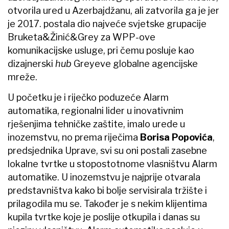
otvorila ured u Azerbajdžanu, ali zatvorila ga je jer
je 2017. postala dio najveće svjetske grupacije
Bruketa&Žinić&Grey za WPP-ove
komunikacijske usluge, pri čemu posluje kao
dizajnerski
hub
Greyeve globalne agencijske
mreže.
U početku je i riječko poduzeće Alarm
automatika, regionalni lider u inovativnim
rješenjima tehničke zaštite, imalo urede u
inozemstvu, no prema riječima
Borisa Popovića
,
predsjednika Uprave, svi su oni postali zasebne
lokalne tvrtke u stopostotnome vlasništvu Alarm
automatike. U inozemstvu je najprije otvarala
predstavništva kako bi bolje servisirala tržište i
prilagodila mu se. Također je s nekim klijentima
kupila tvrtke koje je poslije otkupila i danas su