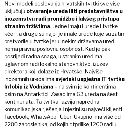
Novi modeli poslovanja hrvatskih tvrtki sve više
uključuju
otvaranje ureda iliti predstavništva u
inozemstvu radi promidžbe i lakšeg pristupa
stranim tržištima
. Jedne imaju i urede i tvrtke
kćeri, a druge su najprije imale urede koje su zatim
pretvorile u tvrtke jer u nekim državama ured
nema pravnu poslovnu osobnost. Kad je pak
posrijedi radna snaga, u stranim uredima
uglavnom radi lokalno stanovništvo, izuzev
direktora koji dolaze iz Hrvatske. Najviše
inozemnih ureda ima
svjetski uspješna IT tvrtka
Infobip iz Vodnjana
– na svim je kontinentima
osim na Antarktici. Zasad ima 63 ureda na šest
kontinenata. Ta tvrtka razvija napredna
komunikacijska rješenja i njezini su najveći klijenti
Facebook, WhatsApp i Uber. Ukupno ima više od
2200 zaposlenika, od kojih otprilike 1200 radi u