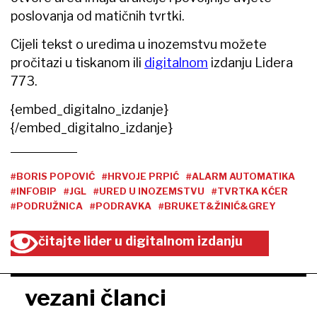
poslovanja od matičnih tvrtki.
Cijeli tekst o uredima u inozemstvu možete
pročitazi u tiskanom ili
digitalnom
izdanju Lidera
773.
{embed_digitalno_izdanje}
{/embed_digitalno_izdanje}
#BORIS POPOVIĆ
#HRVOJE PRPIĆ
#ALARM AUTOMATIKA
#INFOBIP
#JGL
#URED U INOZEMSTVU
#TVRTKA KĆER
#PODRUŽNICA
#PODRAVKA
#BRUKET&ŽINIĆ&GREY
čitajte lider u digitalnom izdanju
vezani članci