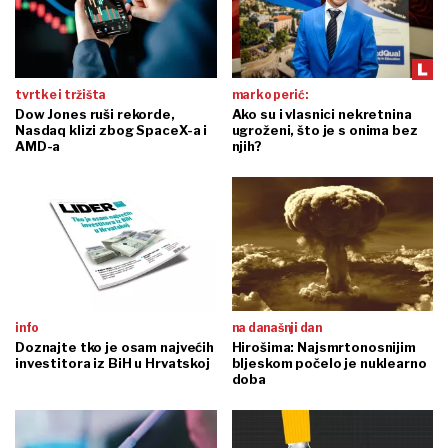
tvrtke i tržišta
marko perić:
Dow Jones ruši rekorde,
Ako su i vlasnici nekretnina
Nasdaq klizi zbog SpaceX-a i
ugroženi, što je s onima bez
AMD-a
njih?
info
na današnji dan
Doznajte tko je osam najvećih
Hirošima: Najsmrtonosnijim
investitora iz BiH u Hrvatskoj
bljeskom počelo je nuklearno
doba