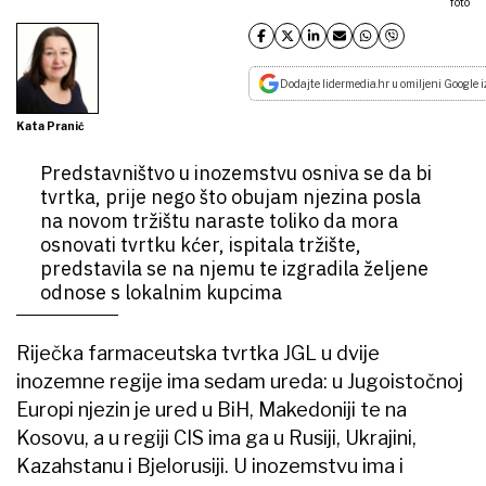
foto
Dodajte lidermedia.hr u omiljeni Google i
Kata Pranić
Predstavništvo u inozemstvu osniva se da bi
tvrtka, prije nego što obujam njezina posla
na novom tržištu naraste toliko da mora
osnovati tvrtku kćer, ispitala tržište,
predstavila se na njemu te izgradila željene
odnose s lokalnim kupcima
Riječka farmaceutska tvrtka JGL u dvije
inozemne regije ima sedam ureda: u Jugoistočnoj
Europi njezin je ured u BiH, Makedoniji te na
Kosovu, a u regiji CIS ima ga u Rusiji, Ukrajini,
Kazahstanu i Bjelorusiji. U inozemstvu ima i