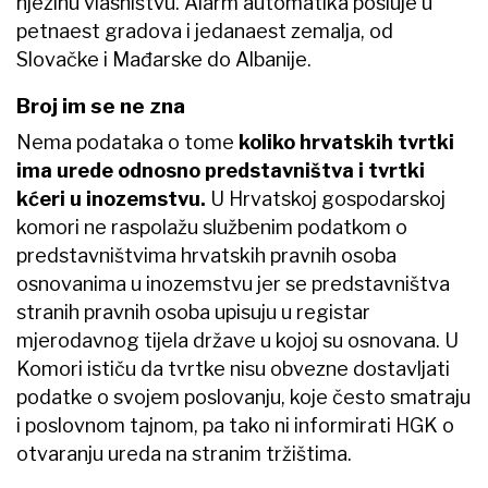
njezinu vlasništvu. Alarm automatika posluje u
petnaest gradova i jedanaest zemalja, od
Slovačke i Mađarske do Albanije.
Broj im se ne zna
Nema podataka o tome
koliko hrvatskih tvrtki
ima urede odnosno predstavništva i tvrtki
kćeri u inozemstvu.
U Hrvatskoj gospodarskoj
komori ne raspolažu službenim podatkom o
predstavništvima hrvatskih pravnih osoba
osnovanima u inozemstvu jer se predstavništva
stranih pravnih osoba upisuju u registar
mjerodavnog tijela države u kojoj su osnovana. U
Komori ističu da tvrtke nisu obvezne dostavljati
podatke o svojem poslovanju, koje često smatraju
i poslovnom tajnom, pa tako ni informirati HGK o
otvaranju ureda na stranim tržištima.