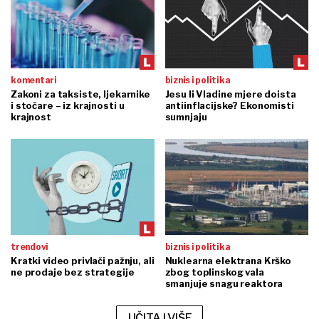
komentari
biznis i politika
Zakoni za taksiste, ljekarnike
Jesu li Vladine mjere doista
i stočare – iz krajnosti u
antiinflacijske? Ekonomisti
krajnost
sumnjaju
trendovi
biznis i politika
Kratki video privlači pažnju, ali
Nuklearna elektrana Krško
ne prodaje bez strategije
zbog toplinskog vala
smanjuje snagu reaktora
UČITAJ VIŠE