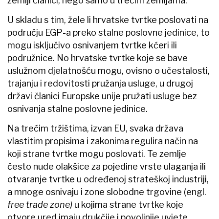
zemlji članici, nego samo u trećim zemljama.
U skladu s tim, žele li hrvatske tvrtke poslovati na
području EGP-a preko stalne poslovne jedinice, to
mogu isključivo osnivanjem tvrtke kćeri ili
podružnice. No hrvatske tvrtke koje se bave
uslužnom djelatnošću mogu, ovisno o učestalosti,
trajanju i redovitosti pružanja usluge, u drugoj
državi članici Europske unije pružati usluge bez
osnivanja stalne poslovne jedinice.
Na trećim tržištima, izvan EU, svaka država
vlastitim propisima i zakonima regulira način na
koji strane tvrtke mogu poslovati. Te zemlje
često nude olakšice za pojedine vrste ulaganja ili
otvaranje tvrtke u određenoj strateškoj industriji,
a mnoge osnivaju i zone slobodne trgovine (engl.
free trade zone)
u kojima strane tvrtke koje
otvore ured imaju drukčije i povoljnije uvjete