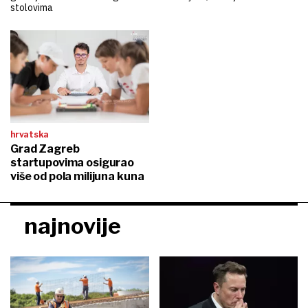
stolovima
hrvatska
Grad Zagreb
startupovima osigurao
više od pola milijuna kuna
najnovije