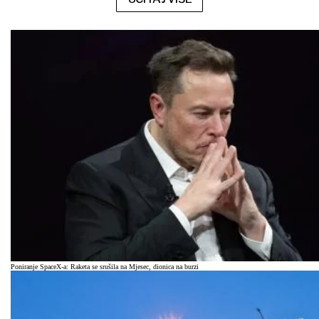
Poniranje SpaceX-a: Raketa se srušila na Mjesec, dionica na burzi