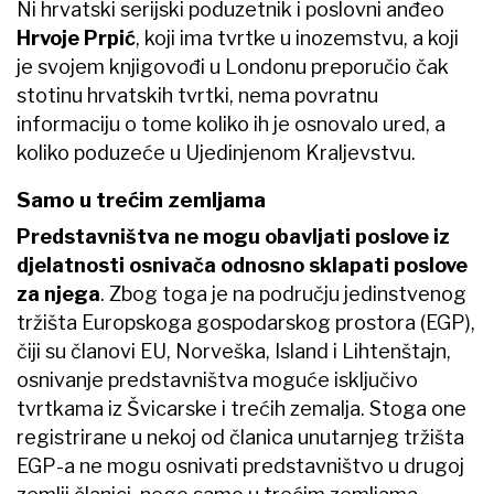
Ni hrvatski serijski poduzetnik i poslovni anđeo
Hrvoje Prpić
, koji ima tvrtke u inozemstvu, a koji
je svojem knjigovođi u Londonu preporučio čak
stotinu hrvatskih tvrtki, nema povratnu
informaciju o tome koliko ih je osnovalo ured, a
koliko poduzeće u Ujedinjenom Kraljevstvu.
Samo u trećim zemljama
Predstavništva ne mogu obavljati poslove iz
djelatnosti osnivača odnosno sklapati poslove
za njega
. Zbog toga je na području jedinstvenog
tržišta Europskoga gospodarskog prostora (EGP),
čiji su članovi EU, Norveška, Island i Lihtenštajn,
osnivanje predstavništva moguće isključivo
tvrtkama iz Švicarske i trećih zemalja. Stoga one
registrirane u nekoj od članica unutarnjeg tržišta
EGP-a ne mogu osnivati predstavništvo u drugoj