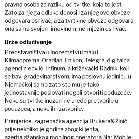
pravna osoba za razliku od tvrtke, koja to jest.
Zato za njega odluke donosi i za njegove obveze
odgovara osnivač, a za tvrtkine obveze odgovara
ona sama svojom imovinom, ne i njezin osnivač.
Brže odlučivanje
Predstavništva u inozemstvu imaju i
Klimaoprema, Oradian, Enikon, Telegra, digitalna
agencija ecx.io, Infinum, a križevački Radnik, koji
se bavi građevinarstvom, ima poslovnu jedinicu u
Njemačkoj samo zato što mu je tako
jednostavnije poslovati negoli otvoriti poduzeće.
Neke su tvrtke inozemne urede pretvorile u
poduzeća, a neke ih i zatvorile.
Primjerice, zagrebačka agencija Bruketa&Žinić
prije nekoliko je godina zbog klijenta,
azerbajdžanskog mobilnog operatora Nar Mobile,