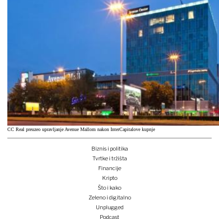
CC Real preuzeo upravljanje Avenue Mallom nakon InterCapitalove kupnje
Biznis i politika
Tvrtke i tržišta
Financije
Kripto
Što i kako
Zeleno i digitalno
Unplugged
Podcast