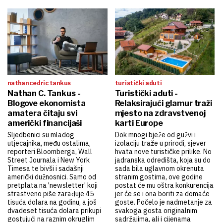
nathan cedric tankus
turistički aduti
Nathan C. Tankus -
Turistički aduti -
Blogove ekonomista
Relaksirajući glamur traži
amatera čitaju svi
mjesto na zdravstvenoj
američki financijaši
karti Europe
Sljedbenici su mladog
Dok mnogi bježe od gužvi i
utjecajnika, među ostalima,
izolaciju traže u prirodi, sjever
reporteri Bloomberga, Wall
hvata nove turističke prilike. No
Street Journala i New York
jadranska odredišta, koja su do
Timesa te bivši i sadašnji
sada bila uglavnom okrenuta
američki dužnosnici. Samo od
stranim gostima, ove godine
pretplata na 'newsletter' koji
postat će mu oštra konkurencija
strastveno piše zarađuje 45
jer će se i ona boriti za domaće
tisuća dolara na godinu, a još
goste. Počelo je nadmetanje za
dvadeset tisuća dolara prikupi
svakoga gosta originalnim
gostujući na raznim okruglim
sadržajima, ali i cijenama