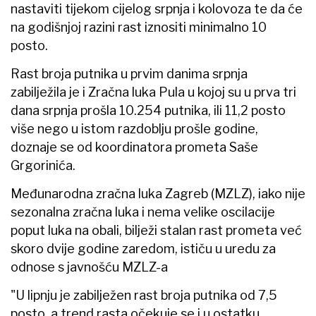
nastaviti tijekom cijelog srpnja i kolovoza te da će
na godišnjoj razini rast iznositi minimalno 10
posto.
Rast broja putnika u prvim danima srpnja
zabilježila je i Zračna luka Pula u kojoj su u prva tri
dana srpnja prošla 10.254 putnika, ili 11,2 posto
više nego u istom razdoblju prošle godine,
doznaje se od koordinatora prometa Saše
Grgorinića.
Međunarodna zračna luka Zagreb (MZLZ), iako nije
sezonalna zračna luka i nema velike oscilacije
poput luka na obali, bilježi stalan rast prometa već
skoro dvije godine zaredom, ističu u uredu za
odnose s javnošću MZLZ-a
"U lipnju je zabilježen rast broja putnika od 7,5
posto, a trend rasta očekuje se i u ostatku