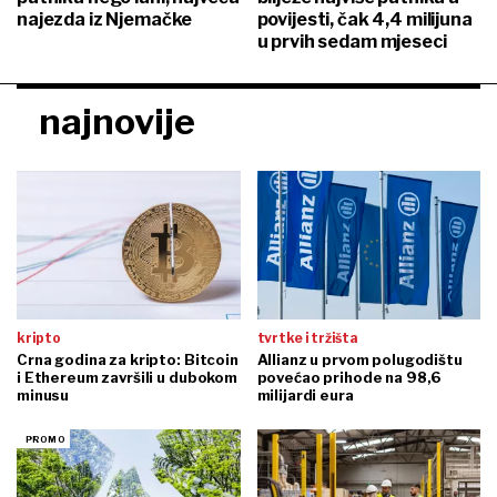
najezda iz Njemačke
povijesti, čak 4,4 milijuna
u prvih sedam mjeseci
najnovije
kripto
tvrtke i tržišta
Crna godina za kripto: Bitcoin
Allianz u prvom polugodištu
i Ethereum završili u dubokom
povećao prihode na 98,6
minusu
milijardi eura