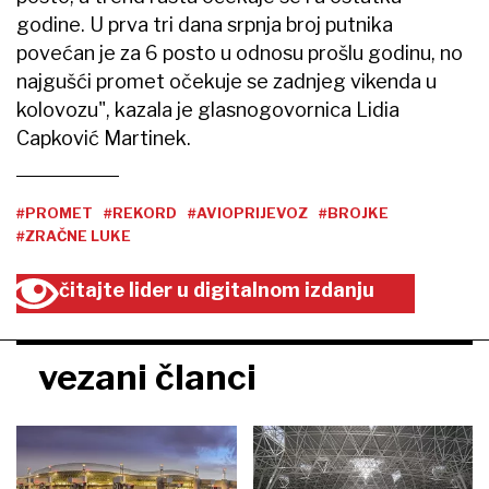
godine. U prva tri dana srpnja broj putnika
povećan je za 6 posto u odnosu prošlu godinu, no
najgušći promet očekuje se zadnjeg vikenda u
kolovozu", kazala je glasnogovornica Lidia
Capković Martinek.
#PROMET
#REKORD
#AVIOPRIJEVOZ
#BROJKE
#ZRAČNE LUKE
čitajte lider u digitalnom izdanju
vezani članci