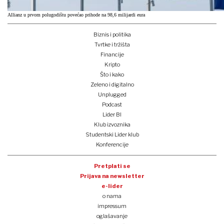
Allianz u prvom polugodištu povećao prihode na 98,6 milijardi eura
Biznis i politika
Tvrtke i tržišta
Financije
Kripto
Što i kako
Zeleno i digitalno
Unplugged
Podcast
Lider BI
Klub izvoznika
Studentski Lider klub
Konferencije
Pretplati se
Prijava na newsletter
e-lider
o nama
impressum
oglašavanje