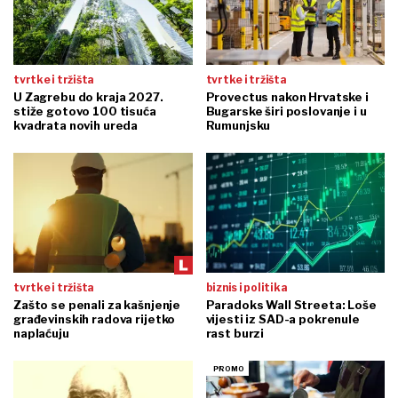
tvrtke i tržišta
tvrtke i tržišta
U Zagrebu do kraja 2027.
Provectus nakon Hrvatske i
stiže gotovo 100 tisuća
Bugarske širi poslovanje i u
kvadrata novih ureda
Rumunjsku
tvrtke i tržišta
biznis i politika
Zašto se penali za kašnjenje
Paradoks Wall Streeta: Loše
građevinskih radova rijetko
vijesti iz SAD-a pokrenule
naplaćuju
rast burzi