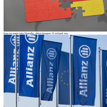
Kina sve manje treba Njemačku, deficit dosegnuo 55 milijardi eura