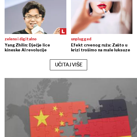
zeleno i digitalno
unplugged
Yang Zhilin: Dječje lice
Efekt crvenog ruža: Zašto u
kineske AI revolucije
krizi trošimo na male luksuze
UČITAJ VIŠE