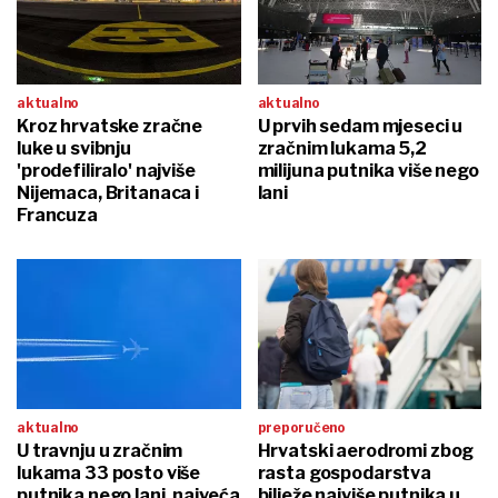
aktualno
aktualno
Kroz hrvatske zračne
U prvih sedam mjeseci u
luke u svibnju
zračnim lukama 5,2
'prodefiliralo' najviše
milijuna putnika više nego
Nijemaca, Britanaca i
lani
Francuza
aktualno
preporučeno
U travnju u zračnim
Hrvatski aerodromi zbog
lukama 33 posto više
rasta gospodarstva
putnika nego lani, najveća
bilježe najviše putnika u