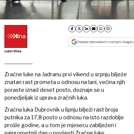
Dodajte lidermedia.hr u omiljeni Google i
Lider/Hina
Zračne luke na Jadranu prvi vikend u srpnju bilježe
znatan rast prometa u odnosu na lani, većina njih
poraste iznad deset posto, doznaje se u
ponedjeljak iz uprava zračnih luka.
Zračna luka Dubrovnik u lipnju bilježi rast broja
putnika za 17,8 posto u odnosu na isto razdoblje
prošle godine, a u tom je mjesecu zabilježen i
najprometniji dan u povijesti Zračne luke