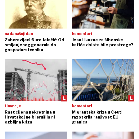
na današnji dan
komentari
Zaboravljeni Đuro Jelačić: Od
Jesu li kazne za šibenske
smijenjenog generala do
kafiće doista bile prestroge?
gospodarstvenika
financije
komentari
Rast cijena nekretnina u
Migrantska kriza u Ceuti
Hrvatskoj ne bi srušila ni
razotkrila ranjivost EU
ozbiljna kriza
granica