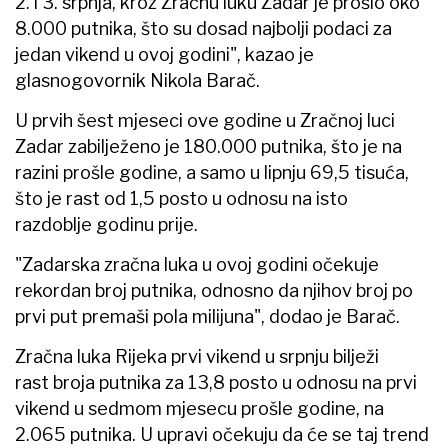
2. i 3. srpnja, kroz Zračnu luku Zadar je prošlo oko
8.000 putnika, što su dosad najbolji podaci za
jedan vikend u ovoj godini", kazao je
glasnogovornik Nikola Barač.
U prvih šest mjeseci ove godine u Zračnoj luci
Zadar zabilježeno je 180.000 putnika, što je na
razini prošle godine, a samo u lipnju 69,5 tisuća,
što je rast od 1,5 posto u odnosu na isto
razdoblje godinu prije.
"Zadarska zračna luka u ovoj godini očekuje
rekordan broj putnika, odnosno da njihov broj po
prvi put premaši pola milijuna", dodao je Barač.
Zračna luka Rijeka prvi vikend u srpnju bilježi
rast broja putnika za 13,8 posto u odnosu na prvi
vikend u sedmom mjesecu prošle godine, na
2.065 putnika. U upravi očekuju da će se taj trend