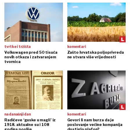
tvrtke i tržišta
komentari
Volkswagen pred 50 tisuća
Zašto hrvatska poljoprivreda
novih otkaza i zatvaranjem
ne stvara više vrijednosti
tvornica
na današnji dan
komentari
Radićeve ‘guske u magli’ iz
Govori li nam burza da je
1918. aktualne su i 108
poslovanje većine kompanija
godina poslije
dostiglo plafon?