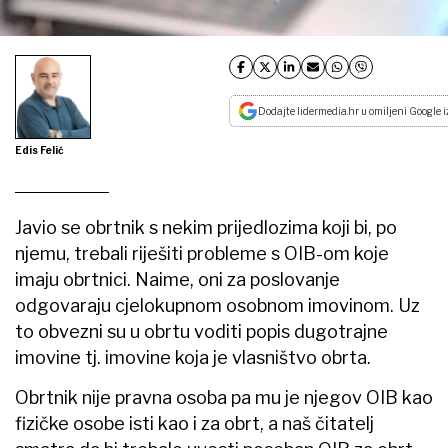
Dodajte lidermedia.hr u omiljeni Google i
Edis Felić
Javio se obrtnik s nekim prijedlozima koji bi, po
njemu, trebali riješiti probleme s OIB-om koje
imaju obrtnici. Naime, oni za poslovanje
odgovaraju cjelokupnom osobnom imovinom. Uz
to obvezni su u obrtu voditi popis dugotrajne
imovine tj. imovine koja je vlasništvo obrta.
Obrtnik nije pravna osoba pa mu je njegov OIB kao
fizičke osobe isti kao i za obrt, a naš čitatelj