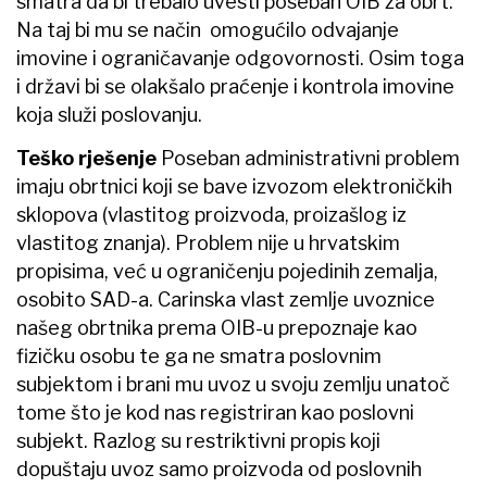
smatra da bi trebalo uvesti poseban OIB za obrt.
Na taj bi mu se način omogućilo odvajanje
imovine i ograničavanje odgovornosti. Osim toga
i državi bi se olakšalo praćenje i kontrola imovine
koja služi poslovanju.
Teško rješenje
Poseban administrativni problem
imaju obrtnici koji se bave izvozom elektroničkih
sklopova (vlastitog proizvoda, proizašlog iz
vlastitog znanja). Problem nije u hrvatskim
propisima, već u ograničenju pojedinih zemalja,
osobito SAD-a. Carinska vlast zemlje uvoznice
našeg obrtnika prema OIB-u prepoznaje kao
fizičku osobu te ga ne smatra poslovnim
subjektom i brani mu uvoz u svoju zemlju unatoč
tome što je kod nas registriran kao poslovni
subjekt. Razlog su restriktivni propis koji
dopuštaju uvoz samo proizvoda od poslovnih