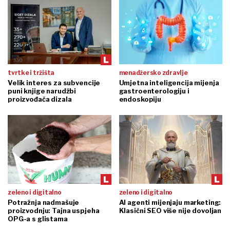
tvrtke i tržišta
menadžersko zdravlje
Velik interes za subvencije
Umjetna inteligencija mijenja
puni knjige narudžbi
gastroenterologiju i
proizvođača dizala
endoskopiju
zeleno i digitalno
zeleno i digitalno
Potražnja nadmašuje
AI agenti mijenjaju marketing:
proizvodnju: Tajna uspjeha
Klasični SEO više nije dovoljan
OPG-a s glistama