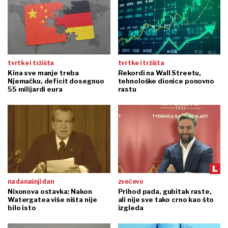
tvrtke i tržišta
tvrtke i tržišta
Kina sve manje treba
Rekordi na Wall Streetu,
Njemačku, deficit dosegnuo
tehnološke dionice ponovno
55 milijardi eura
rastu
na današnji dan
zvečevo
Nixonova ostavka: Nakon
Prihod pada, gubitak raste,
Watergatea više ništa nije
ali nije sve tako crno kao što
bilo isto
izgleda