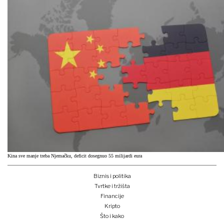
Kina sve manje treba Njemačku, deficit dosegnuo 55 milijardi eura
Biznis i politika
Tvrtke i tržišta
Financije
Kripto
Što i kako