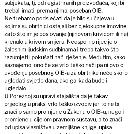
subjekata, tj. od registriranih proizvođača, koji bi
trebali imati, prema njima, poseban OIB.
Ne trebamo podsjećati da je bilo slučajeva u
kojima su obrtnici ostajali bez cjelokupne imovine
zato što im je poslovanje (njihovom krivicom ili ne)
krenulo u krivom smjeru. Neosporno riječ je o
žalosnim ljudskim sudbinama i treba takvo što
razumjeti i pokušati naći rješenje. Međutim, kako
saznajemo, ono će se vrlo teško naći pa ni ovo o
uvođenju posebnog OIB-a za obrtnike neće skoro
ugledati svjetlo dana, ako ga ikada bude i
ugledalo.
U Poreznoj su upravi stajališta da je takav
prijedlog u praksi vrlo teško izvodiv jer to ne bi
značilo samo promjene u Zakonu o OIB-u, nego i
promjene u cijelom pravnom sustavu, a to znači
od upisa vlasništva u zemljišne knjige, upisa