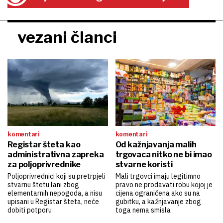
vezani članci
komentari
komentari
Registar šteta kao
Od kažnjavanja malih
administrativna zapreka
trgovaca nitko ne bi imao
za poljoprivrednike
stvarne koristi
Poljoprivrednici koji su pretrpjeli
Mali trgovci imaju legitimno
stvarnu štetu lani zbog
pravo ne prodavati robu kojoj je
elementarnih nepogoda, a nisu
cijena ograničena ako su na
upisani u Registar šteta, neće
gubitku, a kažnjavanje zbog
dobiti potporu
toga nema smisla