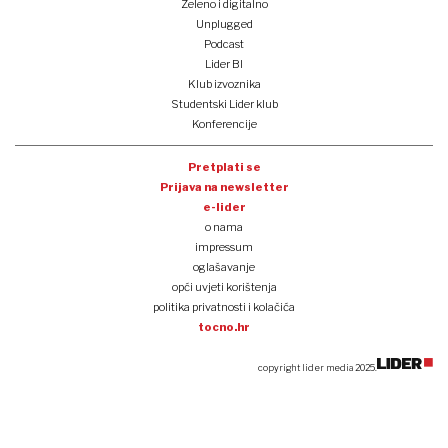
Zeleno i digitalno
Unplugged
Podcast
Lider BI
Klub izvoznika
Studentski Lider klub
Konferencije
Pretplati se
Prijava na newsletter
e-lider
o nama
impressum
oglašavanje
opći uvjeti korištenja
politika privatnosti i kolačića
tocno.hr
copyright lider media 2025.