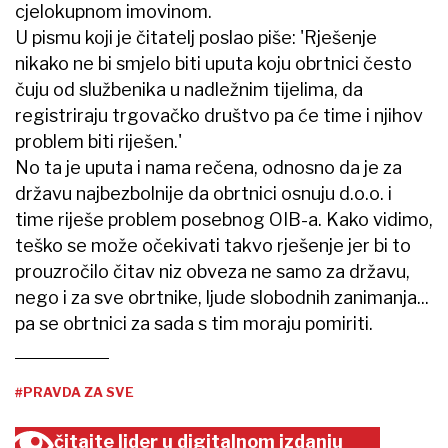
cjelokupnom imovinom.
U pismu koji je čitatelj poslao piše: 'Rješenje
nikako ne bi smjelo biti uputa koju obrtnici često
čuju od službenika u nadležnim tijelima, da
registriraju trgovačko društvo pa će time i njihov
problem biti riješen.'
No ta je uputa i nama rečena, odnosno da je za
državu najbezbolnije da obrtnici osnuju d.o.o. i
time riješe problem posebnog OIB-a. Kako vidimo,
teško se može očekivati takvo rješenje jer bi to
prouzročilo čitav niz obveza ne samo za državu,
nego i za sve obrtnike, ljude slobodnih zanimanja...
pa se obrtnici za sada s tim moraju pomiriti.
#PRAVDA ZA SVE
čitajte lider u digitalnom izdanju