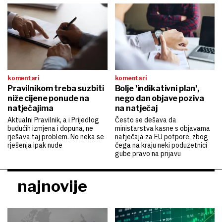
komentari
komentari
Pravilnikom treba suzbiti
Bolje 'indikativni plan',
niže cijene ponude na
nego dan objave poziva
natječajima
na natječaj
Aktualni Pravilnik, a i Prijedlog
Često se dešava da
budućih izmjena i dopuna, ne
ministarstva kasne s objavama
rješava taj problem. No neka se
natječaja za EU potpore, zbog
rješenja ipak nude
čega na kraju neki poduzetnici
gube pravo na prijavu
najnovije