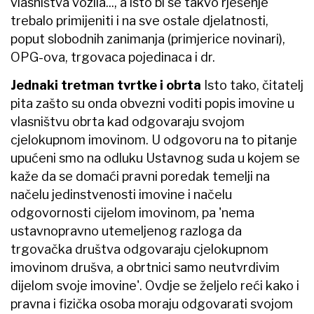
vlasništva vozila..., a isto bi se takvo rješenje
trebalo primijeniti i na sve ostale djelatnosti,
poput slobodnih zanimanja (primjerice novinari),
OPG-ova, trgovaca pojedinaca i dr.
Jednaki tretman tvrtke i obrta
Isto tako, čitatelj
pita zašto su onda obvezni voditi popis imovine u
vlasništvu obrta kad odgovaraju svojom
cjelokupnom imovinom. U odgovoru na to pitanje
upućeni smo na odluku Ustavnog suda u kojem se
kaže da se domaći pravni poredak temelji na
načelu jedinstvenosti imovine i načelu
odgovornosti cijelom imovinom, pa 'nema
ustavnopravno utemeljenog razloga da
trgovačka društva odgovaraju cjelokupnom
imovinom drušva, a obrtnici samo neutvrdivim
dijelom svoje imovine'. Ovdje se željelo reći kako i
pravna i fizička osoba moraju odgovarati svojom