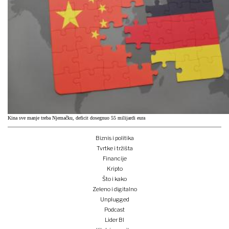
Kina sve manje treba Njemačku, deficit dosegnuo 55 milijardi eura
Biznis i politika
Tvrtke i tržišta
Financije
Kripto
Što i kako
Zeleno i digitalno
Unplugged
Podcast
Lider BI