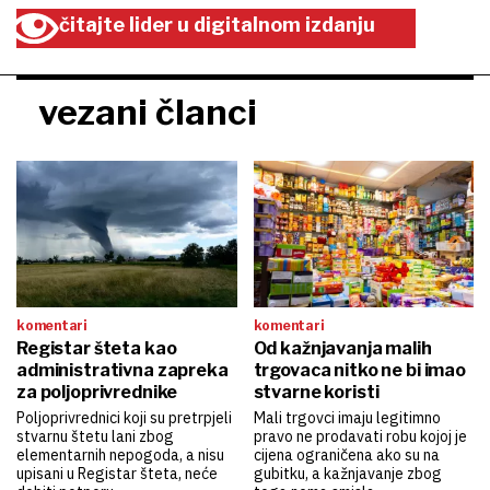
čitajte lider u digitalnom izdanju
vezani članci
komentari
komentari
Registar šteta kao
Od kažnjavanja malih
administrativna zapreka
trgovaca nitko ne bi imao
za poljoprivrednike
stvarne koristi
Poljoprivrednici koji su pretrpjeli
Mali trgovci imaju legitimno
stvarnu štetu lani zbog
pravo ne prodavati robu kojoj je
elementarnih nepogoda, a nisu
cijena ograničena ako su na
upisani u Registar šteta, neće
gubitku, a kažnjavanje zbog