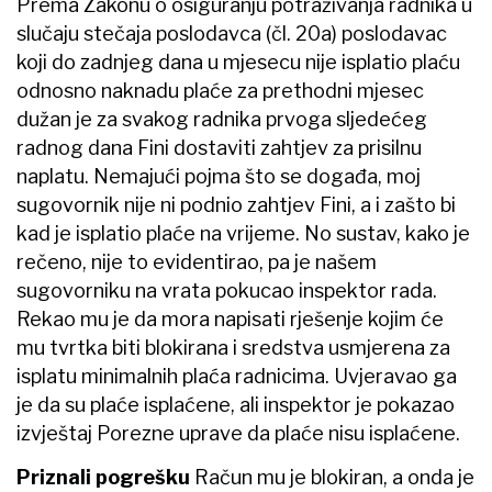
Prema Zakonu o osiguranju potraživanja radnika u
slučaju stečaja poslodavca (čl. 20a) poslodavac
koji do zadnjeg dana u mjesecu nije isplatio plaću
odnosno naknadu plaće za prethodni mjesec
dužan je za svakog radnika prvoga sljedećeg
radnog dana Fini dostaviti zahtjev za prisilnu
naplatu. Nemajući pojma što se događa, moj
sugovornik nije ni podnio zahtjev Fini, a i zašto bi
kad je isplatio plaće na vrijeme. No sustav, kako je
rečeno, nije to evidentirao, pa je našem
sugovorniku na vrata pokucao inspektor rada.
Rekao mu je da mora napisati rješenje kojim će
mu tvrtka biti blokirana i sredstva usmjerena za
isplatu minimalnih plaća radnicima. Uvjeravao ga
je da su plaće isplaćene, ali inspektor je pokazao
izvještaj Porezne uprave da plaće nisu isplaćene.
Priznali pogrešku
Račun mu je blokiran, a onda je