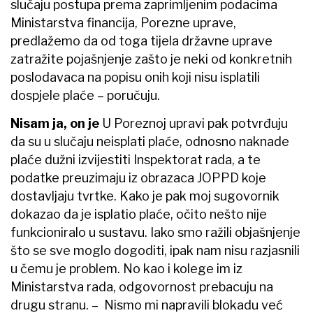
slučaju postupa prema zaprimljenim podacima
Ministarstva financija, Porezne uprave,
predlažemo da od toga tijela državne uprave
zatražite pojašnjenje zašto je neki od konkretnih
poslodavaca na popisu onih koji nisu isplatili
dospjele plaće – poručuju.
Nisam ja, on je
U Poreznoj upravi pak potvrđuju
da su u slučaju neisplati plaće, odnosno naknade
plaće dužni izvijestiti Inspektorat rada, a te
podatke preuzimaju iz obrazaca JOPPD koje
dostavljaju tvrtke. Kako je pak moj sugovornik
dokazao da je isplatio plaće, očito nešto nije
funkcioniralo u sustavu. Iako smo ražili objašnjenje
što se sve moglo dogoditi, ipak nam nisu razjasnili
u čemu je problem. No kao i kolege im iz
Ministarstva rada, odgovornost prebacuju na
drugu stranu. – Nismo mi napravili blokadu već