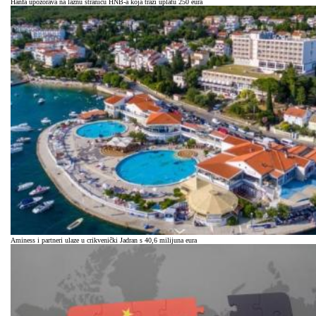
Hanfa upozorava na lažnu stranicu HNB-a koja traži uplatu 250 eura
Aminess i partneri ulaze u crikvenički Jadran s 40,6 milijuna eura