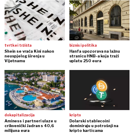
tvrtke i tržišta
biznis i politika
Shein se vraća Kini nakon
Hanfa upozorava na lažnu
neuspjelog širenja u
stranicu HNB-a koja traži
Vijetnamu
uplatu 250 eura
dokapitalizacija
kripto
Aminess i partneri ulaze u
Dolarski stablecoini
crikvenički Jadran s 40,6
dominiraju u potrošnji na
milijuna eura
kripto karticama