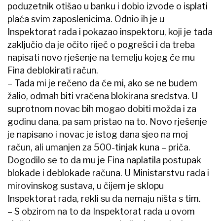
poduzetnik otišao u banku i dobio izvode o isplati
plaća svim zaposlenicima. Odnio ih je u
Inspektorat rada i pokazao inspektoru, koji je tada
zaključio da je očito riječ o pogrešci i da treba
napisati novo rješenje na temelju kojeg će mu
Fina deblokirati račun.
– Tada mi je rečeno da će mi, ako se ne budem
žalio, odmah biti vraćena blokirana sredstva. U
suprotnom novac bih mogao dobiti možda i za
godinu dana, pa sam pristao na to. Novo rješenje
je napisano i novac je istog dana sjeo na moj
račun, ali umanjen za 500-tinjak kuna – priča.
Dogodilo se to da mu je Fina naplatila postupak
blokade i deblokade računa. U Ministarstvu rada i
mirovinskog sustava, u čijem je sklopu
Inspektorat rada, rekli su da nemaju ništa s tim.
– S obzirom na to da Inspektorat rada u ovom