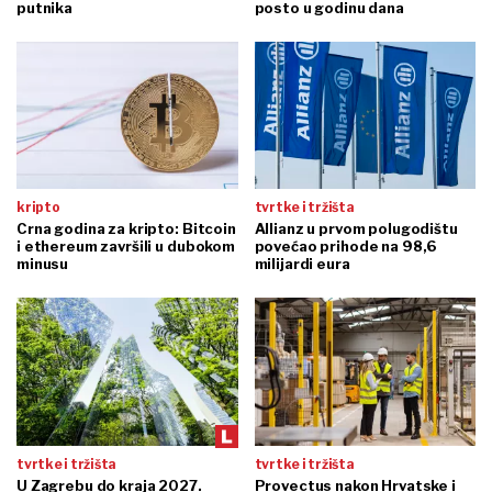
putnika
posto u godinu dana
kripto
tvrtke i tržišta
Crna godina za kripto: Bitcoin
Allianz u prvom polugodištu
i ethereum završili u dubokom
povećao prihode na 98,6
minusu
milijardi eura
tvrtke i tržišta
tvrtke i tržišta
U Zagrebu do kraja 2027.
Provectus nakon Hrvatske i