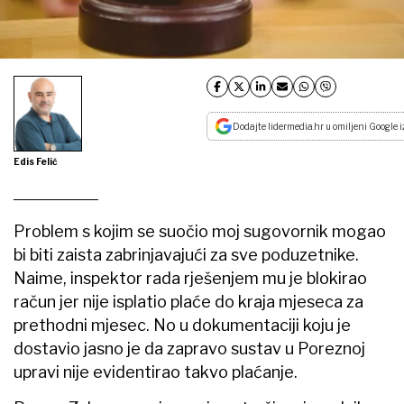
Dodajte lidermedia.hr u omiljeni Google i
Edis Felić
Problem s kojim se suočio moj sugovornik mogao
bi biti zaista zabrinjavajući za sve poduzetnike.
Naime, inspektor rada rješenjem mu je blokirao
račun jer nije isplatio plaće do kraja mjeseca za
prethodni mjesec. No u dokumentaciji koju je
dostavio jasno je da zapravo sustav u Poreznoj
upravi nije evidentirao takvo plaćanje.