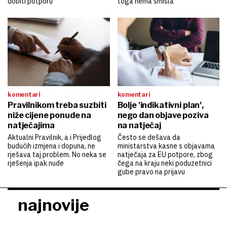
dobiti potporu
toga nema smisla
komentari
komentari
Pravilnikom treba suzbiti
Bolje 'indikativni plan',
niže cijene ponude na
nego dan objave poziva
natječajima
na natječaj
Aktualni Pravilnik, a i Prijedlog
Često se dešava da
budućih izmjena i dopuna, ne
ministarstva kasne s objavama
rješava taj problem. No neka se
natječaja za EU potpore, zbog
rješenja ipak nude
čega na kraju neki poduzetnici
gube pravo na prijavu
najnovije