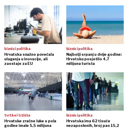
biznis i politika
biznis i politika
Hrvatska snažno povećala
Najbolji srpanj u dvije godine:
ulaganja u inovacije, ali
Hrvatsku posjetilo 4,7
zaostaje za EU
milijuna turista
tvrtke i tržišta
biznis i politika
Hrvatske zračne luke u pola
Hrvatska ima 62 tisuće
godine imale 5,5 milijuna
nezaposlenih, broj pao 15,2