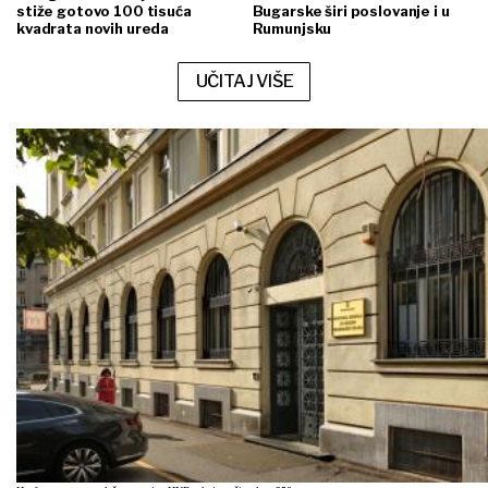
stiže gotovo 100 tisuća
Bugarske širi poslovanje i u
kvadrata novih ureda
Rumunjsku
UČITAJ VIŠE