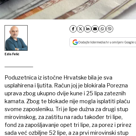
Dodajte lidermedia.hr u omiljeni Google i
Edis Felić
Poduzetnica iz istočne Hrvatske bila je sva
usplahirena i ljutita. Račun joj je blokirala Porezna
uprava zbog ukupno dvije kune i 25 lipa zateznih
kamata. Zbog te blokade nije mogla isplatiti plaću
svome zaposleniku. Tri je lipe dužna za drugi stup
mirovinskog, za zaštitu na radu također tri lipe,
fond za zapošljavanje opet tri lipe, za porez i prirez
sada već ozbiljne 52 lipe, a za prvi mirovinski stup