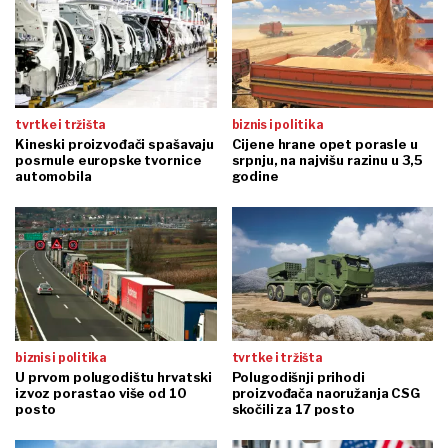
tvrtke i tržišta
biznis i politika
Kineski proizvođači spašavaju
Cijene hrane opet porasle u
posrnule europske tvornice
srpnju, na najvišu razinu u 3,5
automobila
godine
biznis i politika
tvrtke i tržišta
U prvom polugodištu hrvatski
Polugodišnji prihodi
izvoz porastao više od 10
proizvođača naoružanja CSG
posto
skočili za 17 posto