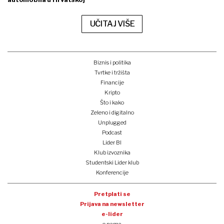
UČITAJ VIŠE
Biznis i politika
Tvrtke i tržišta
Financije
Kripto
Što i kako
Zeleno i digitalno
Unplugged
Podcast
Lider BI
Klub izvoznika
Studentski Lider klub
Konferencije
Pretplati se
Prijava na newsletter
e-lider