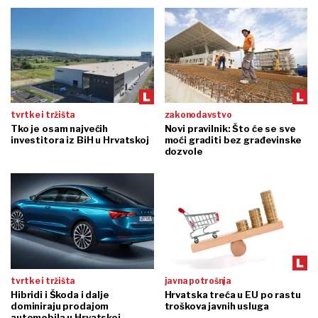
tvrtke i tržišta
zakonodavstvo
Tko je osam najvećih
Novi pravilnik: Što će se sve
investitora iz BiH u Hrvatskoj
moći graditi bez građevinske
dozvole
tvrtke i tržišta
javna potrošnja
Hibridi i Škoda i dalje
Hrvatska treća u EU po rastu
dominiraju prodajom
troškova javnih usluga
automobila u Hrvatskoj