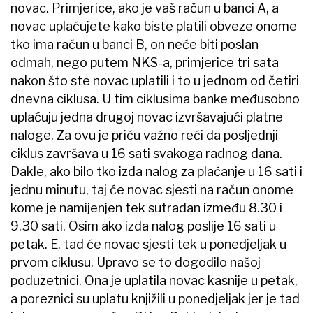
novac. Primjerice, ako je vaš račun u banci A, a
novac uplaćujete kako biste platili obveze onome
tko ima račun u banci B, on neće biti poslan
odmah, nego putem NKS-a, primjerice tri sata
nakon što ste novac uplatili i to u jednom od četiri
dnevna ciklusa. U tim ciklusima banke međusobno
uplaćuju jedna drugoj novac izvršavajući platne
naloge. Za ovu je priču važno reći da posljednji
ciklus završava u 16 sati svakoga radnog dana.
Dakle, ako bilo tko izda nalog za plaćanje u 16 sati i
jednu minutu, taj će novac sjesti na račun onome
kome je namijenjen tek sutradan između 8.30 i
9.30 sati. Osim ako izda nalog poslije 16 sati u
petak. E, tad će novac sjesti tek u ponedjeljak u
prvom ciklusu. Upravo se to dogodilo našoj
poduzetnici. Ona je uplatila novac kasnije u petak,
a poreznici su uplatu knjižili u ponedjeljak jer je tad