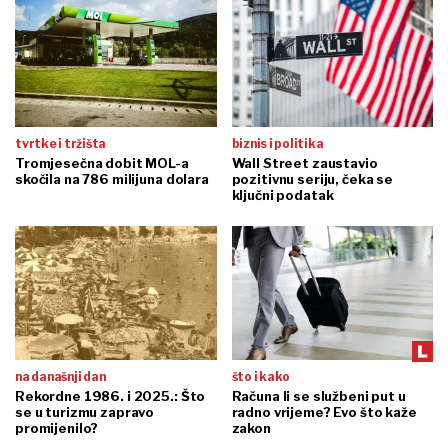
tvrtke i tržišta
biznis i politika
Tromjesečna dobit MOL-a
Wall Street zaustavio
skočila na 786 milijuna dolara
pozitivnu seriju, čeka se
ključni podatak
na današnji dan
što i kako
Rekordne 1986. i 2025.: Što
Računa li se službeni put u
se u turizmu zapravo
radno vrijeme? Evo što kaže
promijenilo?
zakon