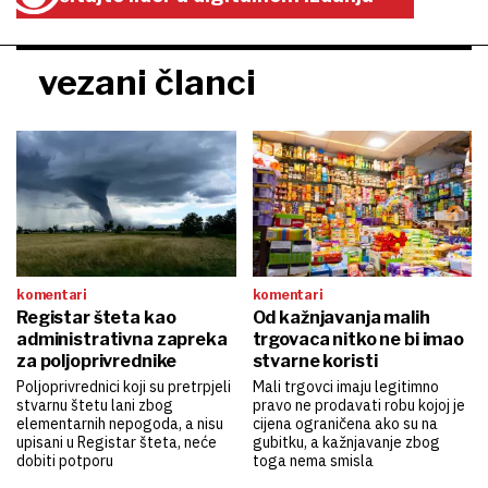
vezani članci
komentari
komentari
Registar šteta kao
Od kažnjavanja malih
administrativna zapreka
trgovaca nitko ne bi imao
za poljoprivrednike
stvarne koristi
Poljoprivrednici koji su pretrpjeli
Mali trgovci imaju legitimno
stvarnu štetu lani zbog
pravo ne prodavati robu kojoj je
elementarnih nepogoda, a nisu
cijena ograničena ako su na
upisani u Registar šteta, neće
gubitku, a kažnjavanje zbog
dobiti potporu
toga nema smisla