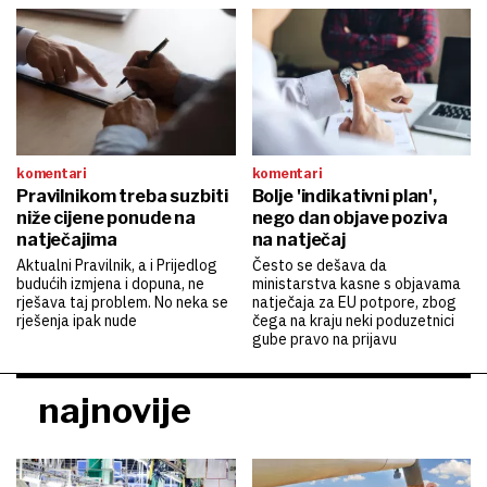
komentari
komentari
Pravilnikom treba suzbiti
Bolje 'indikativni plan',
niže cijene ponude na
nego dan objave poziva
natječajima
na natječaj
Aktualni Pravilnik, a i Prijedlog
Često se dešava da
budućih izmjena i dopuna, ne
ministarstva kasne s objavama
rješava taj problem. No neka se
natječaja za EU potpore, zbog
rješenja ipak nude
čega na kraju neki poduzetnici
gube pravo na prijavu
najnovije