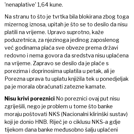
'nenaplative' 1,64 kune.
Na stranu to što je tvrtka bila blokirana zbog toga
mizernog iznosa, upitah je što se to desilo da nisu
platili na vrijeme. Upravo suprotno, kaže
poduzetnica, za njezinoga jedinog zaposlenog
već godinama plaća sve obveze prema državi
redovno i nema govora da sredstva nisu uplaćena
na vrijeme. Zapravo se desilo da je plaće s
porezima i doprinosima uplatila u petak, ali je
Porezna uprava tu uplatu knjižila tek u ponedjeljak
pa je morala obračunati zatezne kamate.
Nisu krivi poreznici
No poreznici ovaj put nisu
zgriješili, nego je problem u tome što banke
moraju poštovati NKS (Nacionalni klirinški sustav)
koji je donio HNB. Riječ je o ciklusu NKS-a gdje
tijekom dana banke međusobno šalju uplaćeni