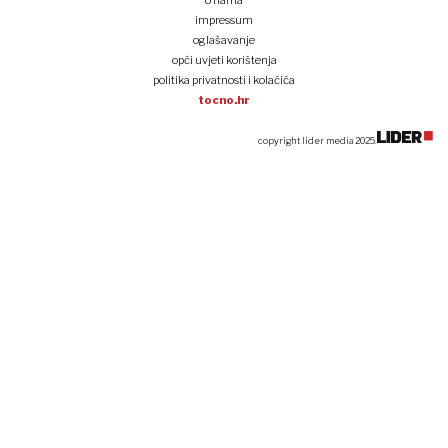
o nama
impressum
oglašavanje
opći uvjeti korištenja
politika privatnosti i kolačića
tocno.hr
copyright lider media 2025.