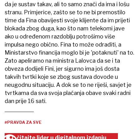
da je sustav takav, ali to samo znači da ima i lošu
stranu. Primjerice, zašto se to ne bi premostilo
time da Fina obavijesti svoje klijente da im prijeti
blokada zbog duga, kao što nam telekomi jave
ako u određenom razdoblju potrošimo više
impulsa nego obično. Fina to može odraditi, a
Ministarstvo financija moglo bi je 'potaknuti' na to.
Zato apeliramo na ministra Lalovca da se i ta
obveza dodijeli Fini, jer sigurno ima još dosta
takvih tvrtki koje se zbog sustava dovode u
neugodnu situaciju. A dok se to ne riješi, savjet je
tvrtkama da sva svoja plaćanja obave svaki radni
dan prije 16 sati.
#PRAVDA ZA SVE
čitajte lider u digitalnom izdanju