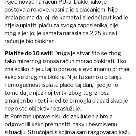
i sjeo novac na račun PU-a. Dakle, iako je
poštovala rokove, kasnila je s plaćanjem. Nije
imala pojma da joj ide kamata i sljedeći put kad je
htjela uplatiti plaću za svoga zaposlenika, nije
mogla jer joj je kamata narasla na 2,25 kuna i
račun je bio blokiran.
Platite do 16 sati!
Druga je stvar što se zbog
tako mizernog iznosa račun morao blokirati. Tko
zna koliko ih je utajilo poreze, a evo imamo primjer
kako se drugima blokira. Nije tu samo u pitanju
nemogućnost isplate plaće taj dan, riječ je i o
tome da je njezinoj tvrtki zbog tog iznosa
smanjen bonitet i kredite bi mogla plaćati skuplje
nego što objektivno zaslužuje.
Iz Porezne uprave nisu do zaključenja broja
odgovorili kako premostiti takvu besmislenu
situaciju. Stručnjaci s kojima sam razgovarao kažu