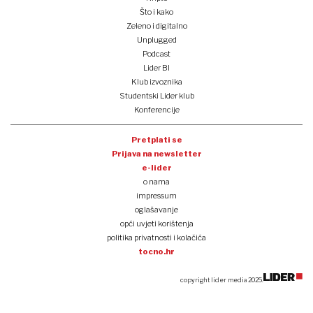
Što i kako
Zeleno i digitalno
Unplugged
Podcast
Lider BI
Klub izvoznika
Studentski Lider klub
Konferencije
Pretplati se
Prijava na newsletter
e-lider
o nama
impressum
oglašavanje
opći uvjeti korištenja
politika privatnosti i kolačića
tocno.hr
copyright lider media 2025.