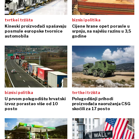
tvrtke i tržišta
biznis i politika
Kineski proizvođači spašavaju
Cijene hrane opet porasle u
posrnule europske tvornice
srpnju, na najvišu razinu u 3,5
automobila
godine
biznis i politika
tvrtke i tržišta
U prvom polugodištu hrvatski
Polugodišnji prihodi
izvoz porastao više od 10
proizvođača naoružanja CSG
posto
skočili za 17 posto