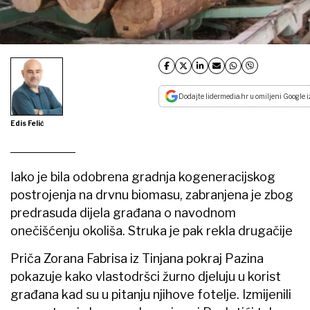
Dodajte lidermedia.hr u omiljeni Google i
Edis Felić
Iako je bila odobrena gradnja kogeneracijskog
postrojenja na drvnu biomasu, zabranjena je zbog
predrasuda dijela građana o navodnom
onečišćenju okoliša. Struka je pak rekla drugačije
Priča Zorana Fabrisa iz Tinjana pokraj Pazina
pokazuje kako vlastodršci žurno djeluju u korist
građana kad su u pitanju njihove fotelje. Izmijenili