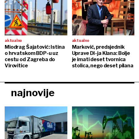
aktualno
aktualno
Miodrag Šajatović: Istina
Marković, predsjednik
o hrvatskom BDP-u uz
Uprave DI-ja Klana: Bolje
cestu od Zagreba do
je imati deset tvornica
Virovitice
stolica, nego deset pilana
najnovije