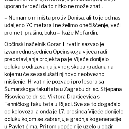
uporan tvrdeći da to nitko ne može znati.
– Nemamo mi ništa protiv Donisa, ali to je od nas
udaljeno 70 metara i ne želimo onečišćenje, veći
promet, prašinu, buku – kaže Mofardin.
Općinski načelnik Goran Hrvatin sazvao je
izvanrednu sjednicu Općinskoga vijeća radi
predstavljanja projekta pa je Vijeće donijelo
odluku o održavanju javnog skupa građana na
kojemu će se saslušati njihovo neobvezno
mišljenje. Hrvatin je pozvao i profesora sa
Šumarskoga fakulteta u Zagrebu dr. sc. Stjepana
Risovića te dr. sc. Viktora Dragičevića s
Tehničkog fakulteta u Rijeci. Sve se to događalo
od kolovoza, a onda je 17. prosinca Vijeće donijelo
odluku kojom se zabranjuje gradnja kogeneracije
u Pavletićima. Pritom uopće nije uzelo u obzir