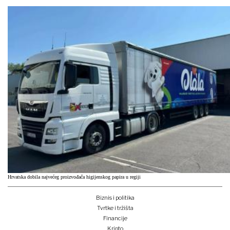
Hrvatska dobila najvećeg proizvođača higijenskog papira u regiji
Biznis i politika
Tvrtke i tržišta
Financije
Kripto