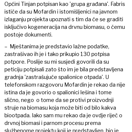
Općini Tinjan potpisan kao 'grupa građana'. Fabris
ističe da su Mofardin i istomišljenici na javnom
izlaganju projekta upoznati s tim da će se graditi
isključivo kogeneracija na drvnu biomasu, o čemu
postoje dokumenti.
– Mještanima je predstavio lažne podatke,
zastrašivao ih je i tako prikupio 130 potpisa
potpore. Poslije su mi susjedi govorili da su
peticiju potpisali zato što im je bila predstavljena
gradnja 'zastrašujuće spalionice otpada'. U
telefonskom razgovoru Mofardin je rekao da nije
istina da je govorio o spalionici lešina i tome
slično, nego o tome da se protivi proizvodnji
struje na biomasu koja može biti od bilo kakva
biootpada. Iako sam mu rekao da je ovdje riječ o
drvnoj biomasi i parnom procesu prema
službenome projektu koji je predstavljen, bio je