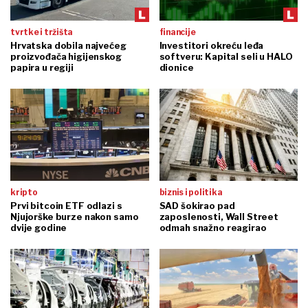
tvrtke i tržišta
financije
Hrvatska dobila najvećeg
Investitori okreću leđa
proizvođača higijenskog
softveru: Kapital seli u HALO
papira u regiji
dionice
kripto
biznis i politika
Prvi bitcoin ETF odlazi s
SAD šokirao pad
Njujorške burze nakon samo
zaposlenosti, Wall Street
dvije godine
odmah snažno reagirao