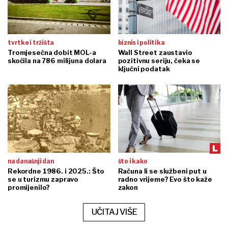
tvrtke i tržišta
biznis i politika
Tromjesečna dobit MOL-a
Wall Street zaustavio
skočila na 786 milijuna dolara
pozitivnu seriju, čeka se
ključni podatak
na današnji dan
što i kako
Rekordne 1986. i 2025.: Što
Računa li se službeni put u
se u turizmu zapravo
radno vrijeme? Evo što kaže
promijenilo?
zakon
UČITAJ VIŠE