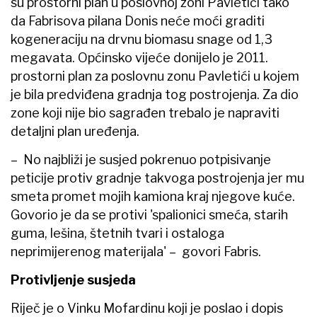
su prostorni plan u poslovnoj zoni Pavletići tako
da Fabrisova pilana Donis neće moći graditi
kogeneraciju na drvnu biomasu snage od 1,3
megavata. Općinsko vijeće donijelo je 2011.
prostorni plan za poslovnu zonu Pavletići u kojem
je bila predviđena gradnja tog postrojenja. Za dio
zone koji nije bio sagrađen trebalo je napraviti
detaljni plan uređenja.
– No najbliži je susjed pokrenuo potpisivanje
peticije protiv gradnje takvoga postrojenja jer mu
smeta promet mojih kamiona kraj njegove kuće.
Govorio je da se protivi 'spalionici smeća, starih
guma, lešina, štetnih tvari i ostaloga
neprimijerenog materijala' – govori Fabris.
Protivljenje susjeda
Riječ je o Vinku Mofardinu koji je poslao i dopis