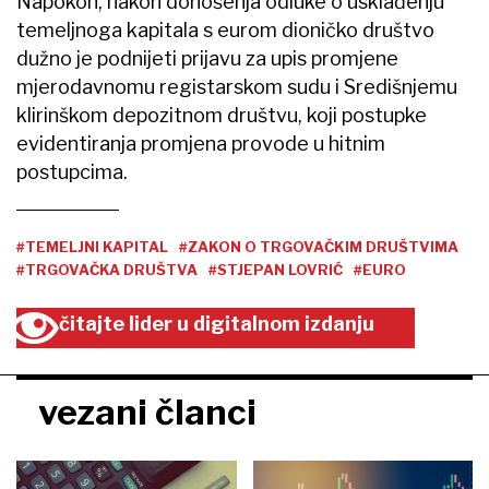
Napokon, nakon donošenja odluke o usklađenju
temeljnoga kapitala s eurom dioničko društvo
dužno je podnijeti prijavu za upis promjene
mjerodavnomu registarskom sudu i Središnjemu
klirinškom depozitnom društvu, koji postupke
evidentiranja promjena provode u hitnim
postupcima.
#TEMELJNI KAPITAL
#ZAKON O TRGOVAČKIM DRUŠTVIMA
#TRGOVAČKA DRUŠTVA
#STJEPAN LOVRIĆ
#EURO
čitajte lider u digitalnom izdanju
vezani članci