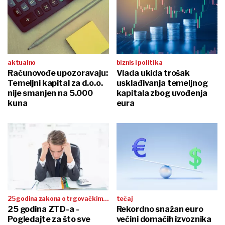
aktualno
biznis i politika
Računovođe upozoravaju:
Vlada ukida trošak
Temeljni kapital za d.o.o.
usklađivanja temeljnog
nije smanjen na 5.000
kapitala zbog uvođenja
kuna
eura
25 godina zakona o trgovačkim
tečaj
društvima
25 godina ZTD-a -
Rekordno snažan euro
Pogledajte za što sve
većini domaćih izvoznika