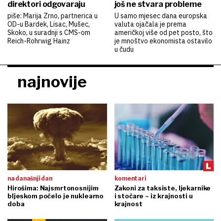
direktori odgovaraju
još ne stvara probleme
piše: Marija Zrno, partnerica u
U samo mjesec dana europska
OD-u Bardek, Lisac, Mušec,
valuta ojačala je prema
Skoko, u suradnji s CMS-om
američkoj više od pet posto, što
Reich-Rohrwig Hainz
je mnoštvo ekonomista ostavilo
u čudu
najnovije
na današnji dan
komentari
Hirošima: Najsmrtonosnijim
Zakoni za taksiste, ljekarnike
bljeskom počelo je nuklearno
i stočare – iz krajnosti u
doba
krajnost