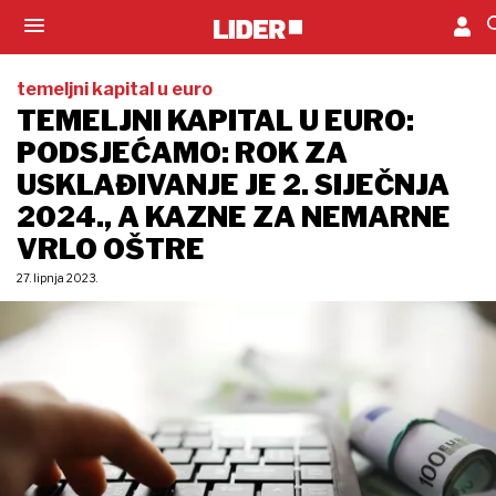
temeljni kapital u euro
TEMELJNI KAPITAL U EURO:
PODSJEĆAMO: ROK ZA
USKLAĐIVANJE JE 2. SIJEČNJA
2024., A KAZNE ZA NEMARNE
VRLO OŠTRE
27. lipnja 2023.