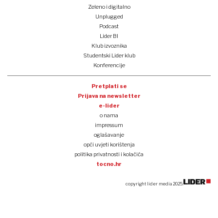
Zeleno i digitalno
Unplugged
Podcast
Lider BI
Klub izvoznika
Studentski Lider klub
Konferencije
Pretplati se
Prijava na newsletter
e-lider
o nama
impressum
oglašavanje
opći uvjeti korištenja
politika privatnosti i kolačića
tocno.hr
copyright lider media 2025.