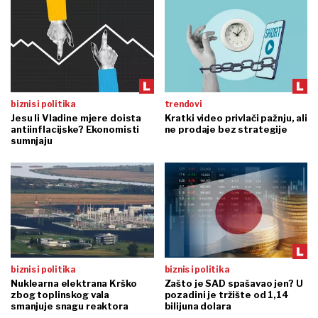
biznis i politika
trendovi
Jesu li Vladine mjere doista
Kratki video privlači pažnju, ali
antiinflacijske? Ekonomisti
ne prodaje bez strategije
sumnjaju
biznis i politika
biznis i politika
Nuklearna elektrana Krško
Zašto je SAD spašavao jen? U
zbog toplinskog vala
pozadini je tržište od 1,14
smanjuje snagu reaktora
bilijuna dolara