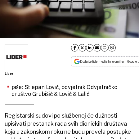
Dodajte lidermedia.hr u omiljeni Google i
Lider
piše: Stjepan Lović, odvjetnik Odvjetničko
društvo Grubišić & Lović & Lalić
Registarski sudovi po službenoj će dužnosti
upisivati prestanak rada svih dioničkih društava
koja u zakonskom roku ne budu provela postupke