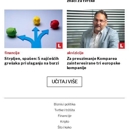
znači za tvrtke
financije
akvizicije
Strpljen, spašen: 5 najčešćih
Za preuzimanje Komparea
grešaka pri ulaganju na burzi
zainteresirane tri europske
kompanije
UČITAJ VIŠE
Biznis i politika
Tvrtke i tržišta
Financije
Kripto
Što i kako