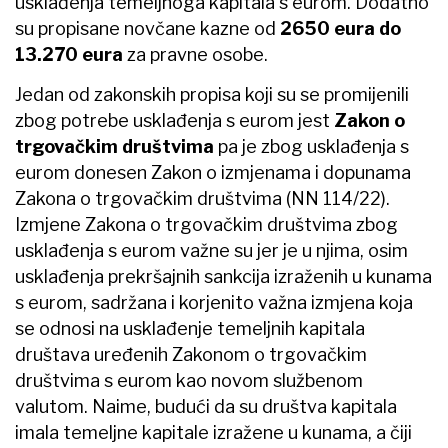
usklađenja temeljnoga kapitala s eurom. Dodatno
su propisane novčane kazne od
2650 eura do
13.270 eura
za pravne osobe.
Jedan od zakonskih propisa koji su se promijenili
zbog potrebe usklađenja s eurom jest
Zakon o
trgovačkim društvima
pa je zbog usklađenja s
eurom donesen Zakon o izmjenama i dopunama
Zakona o trgovačkim društvima (NN 114/22).
Izmjene Zakona o trgovačkim društvima zbog
usklađenja s eurom važne su jer je u njima, osim
usklađenja prekršajnih sankcija izraženih u kunama
s eurom, sadržana i korjenito važna izmjena koja
se odnosi na usklađenje temeljnih kapitala
društava uređenih Zakonom o trgovačkim
društvima s eurom kao novom službenom
valutom. Naime, budući da su društva kapitala
imala temeljne kapitale izražene u kunama, a čiji