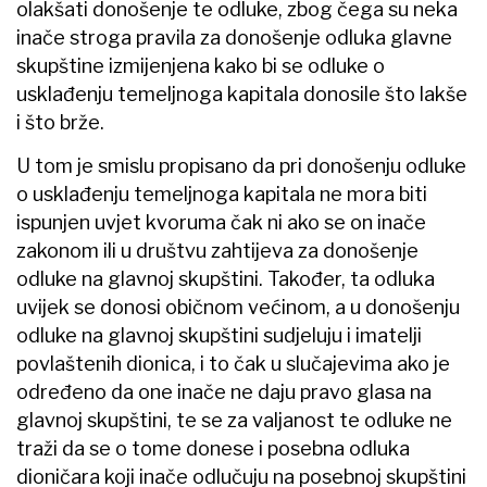
olakšati donošenje te odluke, zbog čega su neka
inače stroga pravila za donošenje odluka glavne
skupštine izmijenjena kako bi se odluke o
usklađenju temeljnoga kapitala donosile što lakše
i što brže.
U tom je smislu propisano da pri donošenju odluke
o usklađenju temeljnoga kapitala ne mora biti
ispunjen uvjet kvoruma čak ni ako se on inače
zakonom ili u društvu zahtijeva za donošenje
odluke na glavnoj skupštini. Također, ta odluka
uvijek se donosi običnom većinom, a u donošenju
odluke na glavnoj skupštini sudjeluju i imatelji
povlaštenih dionica, i to čak u slučajevima ako je
određeno da one inače ne daju pravo glasa na
glavnoj skupštini, te se za valjanost te odluke ne
traži da se o tome donese i posebna odluka
dioničara koji inače odlučuju na posebnoj skupštini