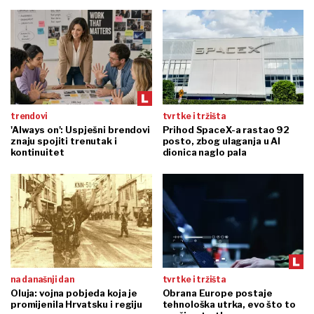
trendovi
tvrtke i tržišta
'Always on': Uspješni brendovi
Prihod SpaceX-a rastao 92
znaju spojiti trenutak i
posto, zbog ulaganja u AI
kontinuitet
dionica naglo pala
na današnji dan
tvrtke i tržišta
Oluja: vojna pobjeda koja je
Obrana Europe postaje
promijenila Hrvatsku i regiju
tehnološka utrka, evo što to