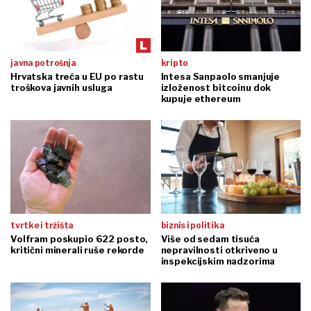
javna potrošnja
kripto
Hrvatska treća u EU po rastu
Intesa Sanpaolo smanjuje
troškova javnih usluga
izloženost bitcoinu dok
kupuje ethereum
tvrtke i tržišta
biznis i politika
Volfram poskupio 622 posto,
Više od sedam tisuća
kritični minerali ruše rekorde
nepravilnosti otkriveno u
inspekcijskim nadzorima