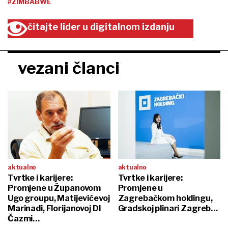
#ZIMBABWE
čitajte lider u digitalnom izdanju
vezani članci
aktualno
aktualno
Tvrtke i karijere:
Tvrtke i karijere:
Promjene u Županovom
Promjene u
Ugo groupu, Matijevićevoj
Zagrebačkom holdingu,
Marinadi, Florijanovoj DI
Gradskoj plinari Zagreb…
Čazmi…