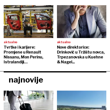
aktualno
aktualno
Tvrtke i karijere:
Nove direktorice:
Promjene u Renault
Drinković u Tržištu novca,
Nissanu, Mon Perinu,
Trpezanovska u Kuehne
Istralandiji…
& Nagel...
najnovije