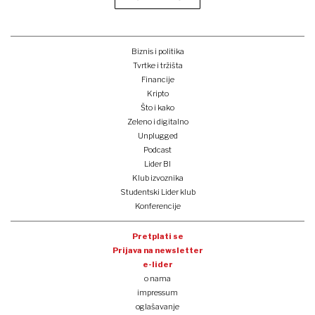
Biznis i politika
Tvrtke i tržišta
Financije
Kripto
Što i kako
Zeleno i digitalno
Unplugged
Podcast
Lider BI
Klub izvoznika
Studentski Lider klub
Konferencije
Pretplati se
Prijava na newsletter
e-lider
o nama
impressum
oglašavanje