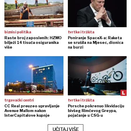
biznis i politika
tvrtke i tržišta
Raste broj zaposlenih: HZMO
Poniranje SpaceX-a: Raketa
bilježi 14 tisuća osiguranika
se srušila na Mjesec, dionica
više
na burzi
trgovački centri
tvrtke i tržišta
CC Real preuzeo upravljanje
Porsche pokrenuo likvidaciju
Avenue Mallom nakon
bivšeg Rimčevog Greypa,
InterCapitalove kupnje
pojačanje u CSG-u
UČITAJ VIŠE