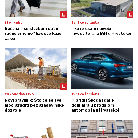
što i kako
tvrtke i tržišta
Računa li se službeni put u
Tko je osam najvećih
radno vrijeme? Evo što kaže
investitora iz BiH u Hrvatskoj
zakon
zakonodavstvo
tvrtke i tržišta
Novi pravilnik: Što će se sve
Hibridi i Škoda i dalje
moći graditi bez građevinske
dominiraju prodajom
dozvole
automobila u Hrvatskoj