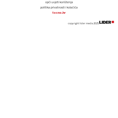
opći uvjeti korištenja
politika privatnosti i kolačića
tocno.hr
copyright lider media 2025.