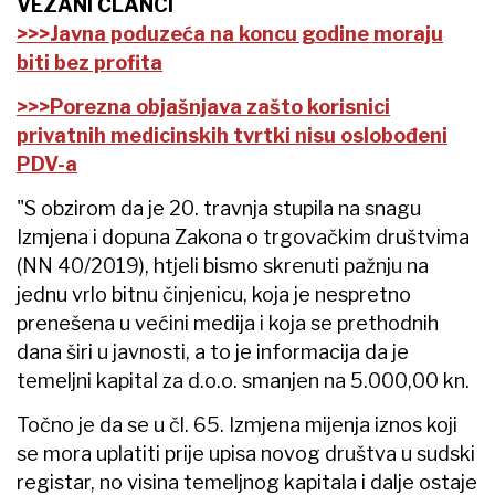
VEZANI ČLANCI
>>>Javna poduzeća na koncu godine moraju
biti bez profita
>>>Porezna objašnjava zašto korisnici
privatnih medicinskih tvrtki nisu oslobođeni
PDV-a
"S obzirom da je 20. travnja stupila na snagu
Izmjena i dopuna Zakona o trgovačkim društvima
(NN 40/2019), htjeli bismo skrenuti pažnju na
jednu vrlo bitnu činjenicu, koja je nespretno
prenešena u većini medija i koja se prethodnih
dana širi u javnosti, a to je informacija da je
temeljni kapital za d.o.o. smanjen na 5.000,00 kn.
Točno je da se u čl. 65. Izmjena mijenja iznos koji
se mora uplatiti prije upisa novog društva u sudski
registar, no visina temeljnog kapitala i dalje ostaje