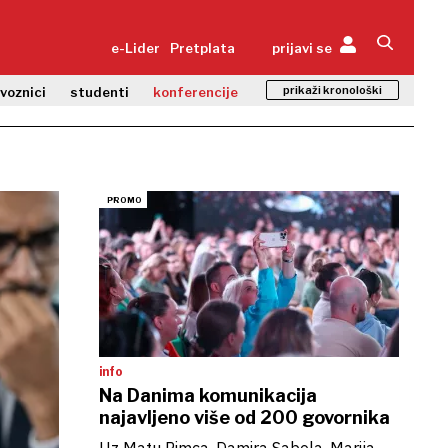
e-Lider
Pretplata
prijavi se
prikaži kronološki
zvoznici
studenti
konferencije
info
Na Danima komunikacija
najavljeno više od 200 govornika