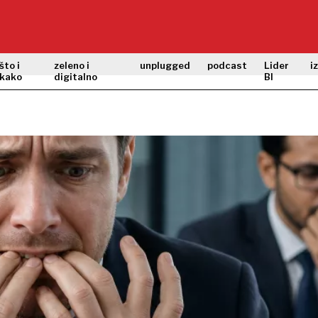
što i
zeleno i
unplugged
podcast
Lider
i
kako
digitalno
BI