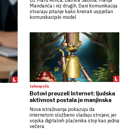
Uz Matu Rimca, Damira Sabola, Marija
Mandarića i niz drugih, Dani komunikacija
otvaraju pitanje kako kreirati uspješan
komunikacijski model
tehnopolis
Botovi preuzeli Internet: ljudska
aktivnost postala je manjinska
Nova istraživanja pokazuju da
internetom službeno vladaju strojevi, jer
vojska digitalnih plaćenika stoji kao jedna
večera