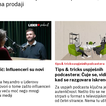
ma prodaji
tips & tricks uspješnih podcastera
ć: Influenceri su novi
Tips & tricks uspješnih
podcastera: Čuje se, vidi 
kad se razgovara iskren
la hey.andro u Liderovu
vori o tome zašto influenceri
Za uspjeh podcasta ključna j
u veću moć nego mnogi
autentičnost. Nešto što se n
i mediji
strpati u format s televizijsk
od četiri stranice. Nema tu ušt
nema skripti i glupih pitanja –