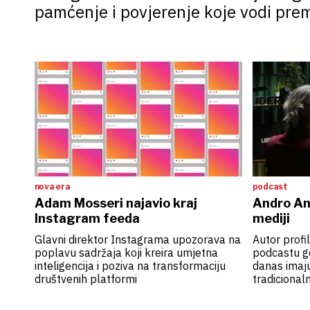
pamćenje i povjerenje koje vodi pre
nova era
podcast
Adam Mosseri najavio kraj
Andro Ani
Instagram feeda
mediji
Glavni direktor Instagrama upozorava na
Autor profi
poplavu sadržaja koji kreira umjetna
podcastu go
inteligencija i poziva na transformaciju
danas imaj
društvenih platformi
tradicionaln