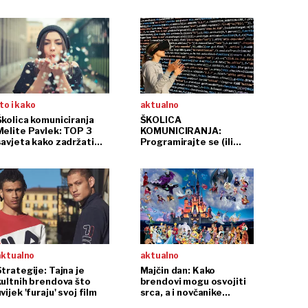
ti rasporeda
to i kako
aktualno
Školica komuniciranja
ŠKOLICA
Melite Pavlek: TOP 3
KOMUNICIRANJA:
savjeta kako zadržati
Programirajte se (ili
voj autentičan stil
kako dati prioritet
razgovoru sa samim
sobom)
aktualno
aktualno
trategije: Tajna je
Majčin dan: Kako
kultnih brendova što
brendovi mogu osvojiti
vijek 'furaju' svoj film
srca, a i novčanike
modernih majki