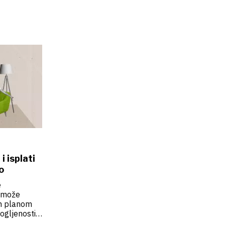
i isplati
o
e
e može
im planom
ogljenosti,
 sve je