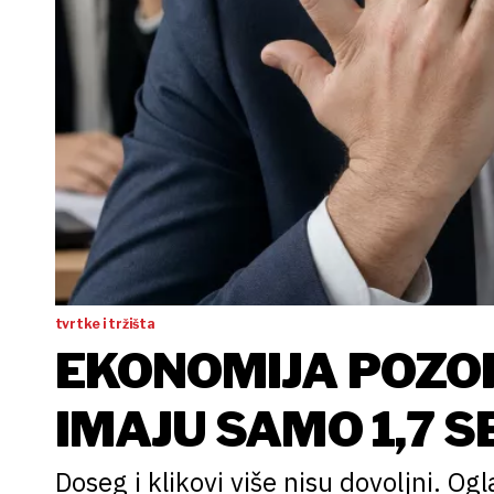
tvrtke i tržišta
EKONOMIJA POZOR
IMAJU SAMO 1,7 S
Doseg i klikovi više nisu dovoljni. Og