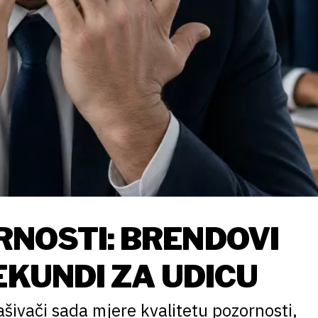
NOSTI: BRENDOVI
EKUNDI ZA UDICU
lašivači sada mjere kvalitetu pozornosti,