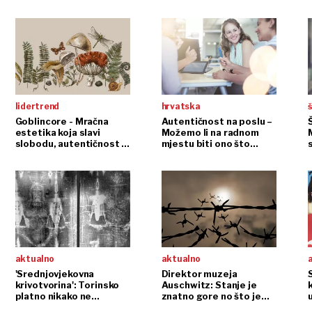
dopušteno. No mora se i drža
lidertrend
hrvatska
š
Goblincore - Mračna
Autentičnost na poslu –
estetika koja slavi
Možemo li na radnom
slobodu, autentičnost i
mjestu biti ono što
- puževe
jesmo
s
aktualno
aktualno
'Srednjovjekovna
Direktor muzeja
S
krivotvorina': Torinsko
Auschwitz: Stanje je
platno nikako ne
znatno gore no što je
u
uspijeva uvjeriti
bilo za Drugog