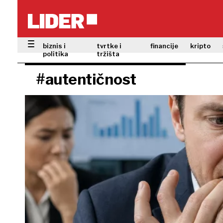
biznis i
tvrtke i
financije
kripto
politika
tržišta
#autentičnost