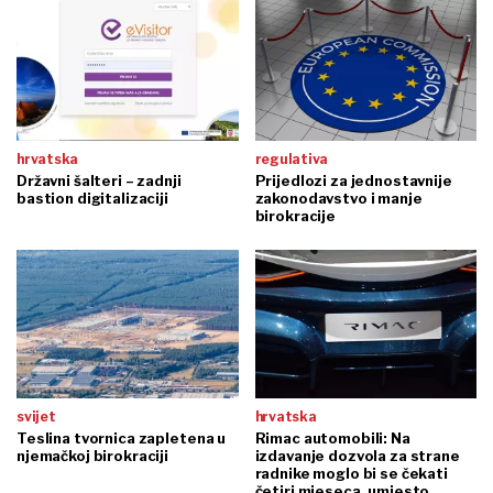
hrvatska
regulativa
Državni šalteri – zadnji
Prijedlozi za jednostavnije
bastion digitalizaciji
zakonodavstvo i manje
birokracije
svijet
hrvatska
Teslina tvornica zapletena u
Rimac automobili: Na
njemačkoj birokraciji
izdavanje dozvola za strane
radnike moglo bi se čekati
četiri mjeseca, umjesto