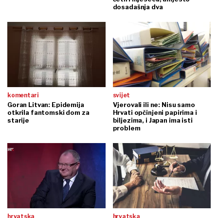
dosadašnja dva
komentari
svijet
Goran Litvan: Epidemija
Vjerovali ili ne: Nisu samo
otkrila fantomski dom za
Hrvati opčinjeni papirima i
starije
biljezima, i Japan ima isti
problem
hrvatska
hrvatska