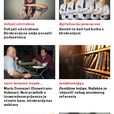
duh jači od strahova
digitalizacija javne uprave
Duh jači od strahova:
Završit će kad-tad borba s
Birokracija ne smije poraziti
birokracijom
poduzetnice
mario domazet, vlasnik
zemljišne knjige
dunavtrans-vukovara:
Mario Domazet (Dunavtrans-
Zemljišne knjige: Najlakše je
Vukovar): Novi pravilnik o
'objesiti' nekog anonimnog
izvanrednom prijevozu je
referenta
stvorio kaos, birokracija nas
uništava