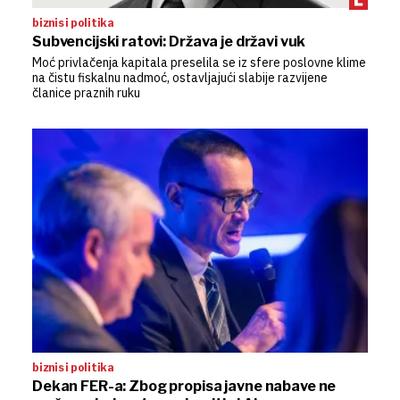
biznis i politika
Subvencijski ratovi: Država je državi vuk
Moć privlačenja kapitala preselila se iz sfere poslovne klime
na čistu fiskalnu nadmoć, ostavljajući slabije razvijene
članice praznih ruku
biznis i politika
Dekan FER-a: Zbog propisa javne nabave ne