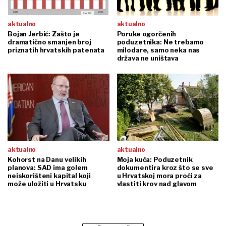
aktualno
aktualno
Bojan Jerbić: Zašto je
Poruke ogorčenih
dramatično smanjen broj
poduzetnika: Ne trebamo
priznatih hrvatskih patenata
milodare, samo neka nas
država ne uništava
aktualno
aktualno
Kohorst na Danu velikih
Moja kuća: Poduzetnik
planova: SAD ima golem
dokumentira kroz što se sve
neiskorišteni kapital koji
u Hrvatskoj mora proći za
može uložiti u Hrvatsku
vlastiti krov nad glavom