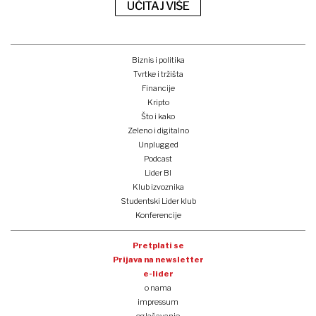
UČITAJ VIŠE
Biznis i politika
Tvrtke i tržišta
Financije
Kripto
Što i kako
Zeleno i digitalno
Unplugged
Podcast
Lider BI
Klub izvoznika
Studentski Lider klub
Konferencije
Pretplati se
Prijava na newsletter
e-lider
o nama
impressum
oglašavanje