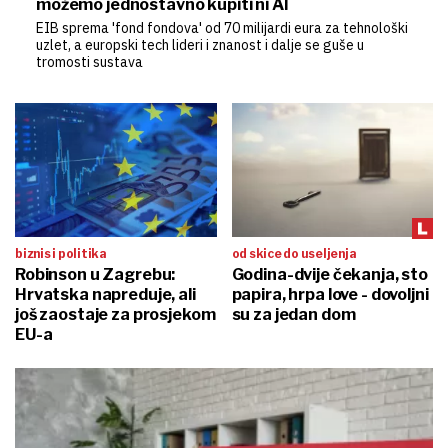
možemo jednostavno kupiti ni AI
EIB sprema 'fond fondova' od 70 milijardi eura za tehnološki
uzlet, a europski tech lideri i znanost i dalje se guše u
tromosti sustava
biznis i politika
od skice do useljenja
Robinson u Zagrebu:
Godina-dvije čekanja, sto
Hrvatska napreduje, ali
papira, hrpa love - dovoljni
još zaostaje za prosjekom
su za jedan dom
EU-a