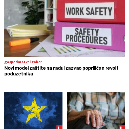
gospodarstvo i zakon
Novi model zaštite na radu izazvao popriličan revolt
poduzetnika