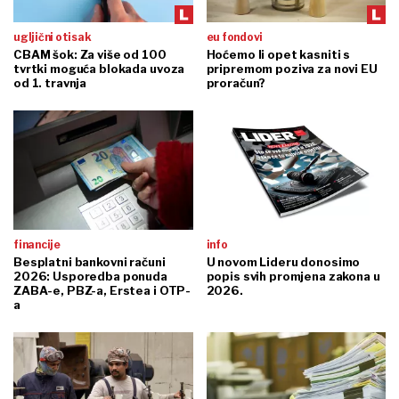
ugljični otisak
eu fondovi
CBAM šok: Za više od 100
Hoćemo li opet kasniti s
tvrtki moguća blokada uvoza
pripremom poziva za novi EU
od 1. travnja
proračun?
financije
info
Besplatni bankovni računi
U novom Lideru donosimo
2026: Usporedba ponuda
popis svih promjena zakona u
ZABA-e, PBZ-a, Erstea i OTP-
2026.
a