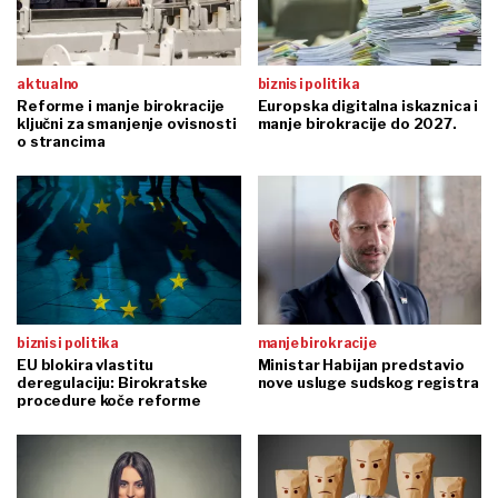
aktualno
biznis i politika
Reforme i manje birokracije
Europska digitalna iskaznica i
ključni za smanjenje ovisnosti
manje birokracije do 2027.
o strancima
biznis i politika
manje birokracije
EU blokira vlastitu
Ministar Habijan predstavio
deregulaciju: Birokratske
nove usluge sudskog registra
procedure koče reforme