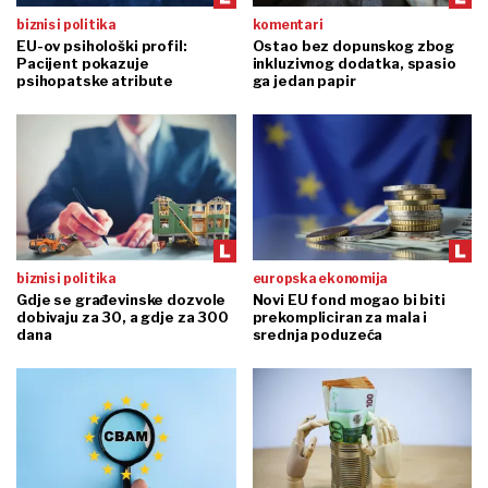
biznis i politika
komentari
EU-ov psihološki profil:
Ostao bez dopunskog zbog
Pacijent pokazuje
inkluzivnog dodatka, spasio
psihopatske atribute
ga jedan papir
biznis i politika
europska ekonomija
Gdje se građevinske dozvole
Novi EU fond mogao bi biti
dobivaju za 30, a gdje za 300
prekompliciran za mala i
dana
srednja poduzeća