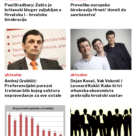
Paul Bradbury: Zašto je
Preveliku europsku
britanski bloger zaljubljen u
birokraciju Hrvati 'doveli do
Hrvatsku i – hrvatsku
savršenstva'
birokraciju
aktualno
aktualno
Andrej Grubišić:
Dejan Kovač, Vuk Vuković i
Preferencijalni porezni
Leonard Kukić: Kako bi tri
tretman bilo kojeg sektora
vrhunska ekonomista
nepravedan je za sve ostale
prekrojila hrvatski sustav