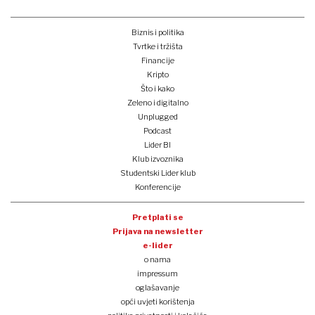
Biznis i politika
Tvrtke i tržišta
Financije
Kripto
Što i kako
Zeleno i digitalno
Unplugged
Podcast
Lider BI
Klub izvoznika
Studentski Lider klub
Konferencije
Pretplati se
Prijava na newsletter
e-lider
o nama
impressum
oglašavanje
opći uvjeti korištenja