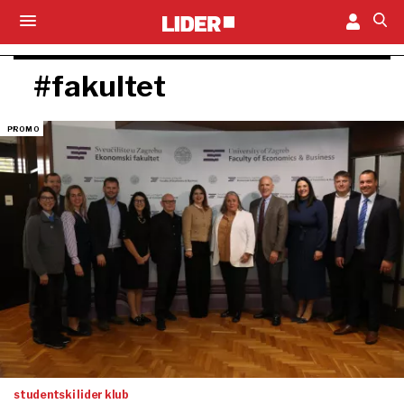
#fakultet
studentski lider klub