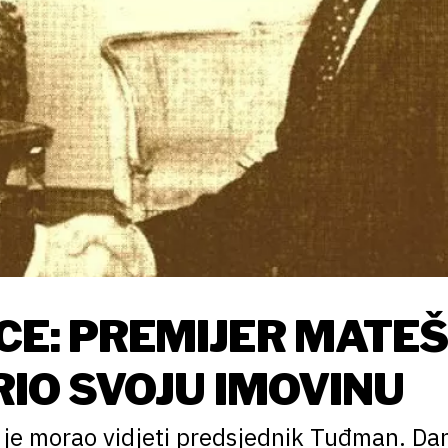
CE: PREMIJER MATE
KRIO SVOJU IMOVINU
i je morao vidjeti predsjednik Tuđman. Da