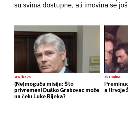
su svima dostupne, ali imovina se još
što i kako
aktualno
(Ne)moguća misija: Što
Preminuo
privremeni Duško Grabovac može
a Hrvoje 
na čelu Luke Rijeka?