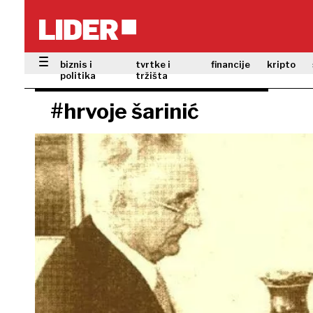
biznis i
tvrtke i
financije
kripto
politika
tržišta
#hrvoje šarinić