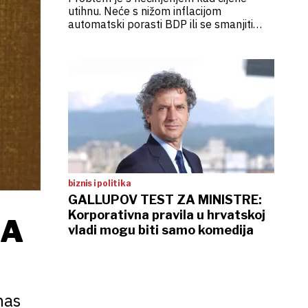
utihnu. Neće s nižom inflacijom
automatski porasti BDP ili se smanjiti
deficit
biznis i politika
GALLUPOV TEST ZA MINISTRE:
Korporativna pravila u hrvatskoj
ŠA
vladi mogu biti samo komedija
nas