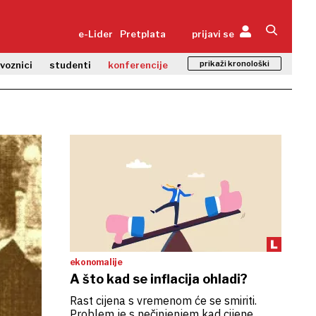
e-Lider
Pretplata
prijavi se
prikaži kronološki
zvoznici
studenti
konferencije
ekonomalije
A što kad se inflacija ohladi?
Rast cijena s vremenom će se smiriti.
Problem je s nečinjenjem kad cijene