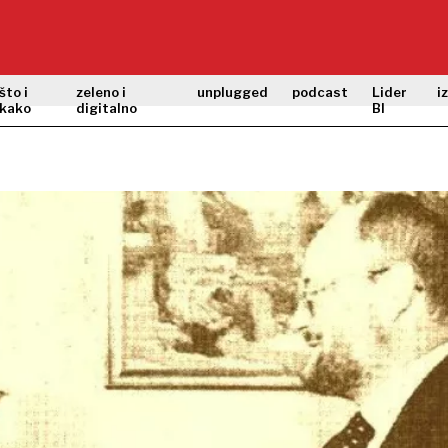
što i
zeleno i
unplugged
podcast
Lider
i
kako
digitalno
BI