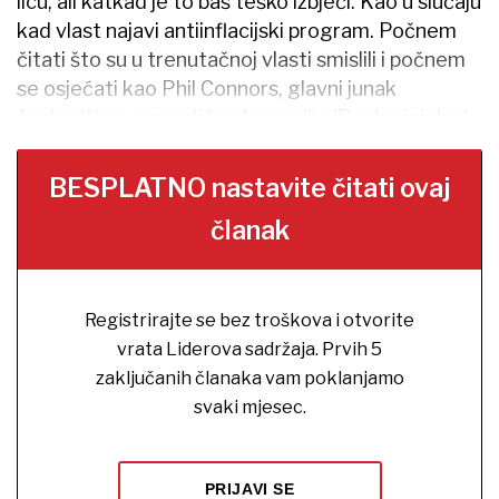
licu, ali katkad je to baš teško izbjeći. Kao u slučaju
kad vlast najavi antiinflacijski program. Počnem
čitati što su u trenutačnoj vlasti smislili i počnem
se osjećati kao Phil Connors, glavni junak
fantastične romantične komedije 'Beskrajni dan'.
BESPLATNO nastavite čitati ovaj
članak
Registrirajte se bez troškova i otvorite
vrata Liderova sadržaja. Prvih 5
zaključanih članaka vam poklanjamo
svaki mjesec.
PRIJAVI SE