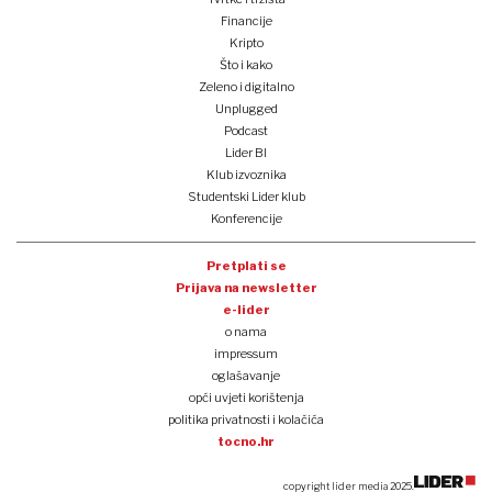
Financije
Kripto
Što i kako
Zeleno i digitalno
Unplugged
Podcast
Lider BI
Klub izvoznika
Studentski Lider klub
Konferencije
Pretplati se
Prijava na newsletter
e-lider
o nama
impressum
oglašavanje
opći uvjeti korištenja
politika privatnosti i kolačića
tocno.hr
copyright lider media 2025.