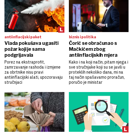
antiinflacijski paket
biznis i politika
Vlada pokušava ugasiti
Ćorić se obračunao s
požar koji je sama
Mačkićem zbog
podgrijavala
antiinflacijskih mjera
Porez na ekstraprofit,
Kako i na koji način, pitam njega i
zamrzavanje rashoda i izmjene
sve stručnjake koji su se javili u
za obrtnike nisu pravi
proteklih nekoliko dana, mi na
antiinflacijski alati, upozoravaju
taj način spašavamo proračun,
stručnjaci
poručio je ministar