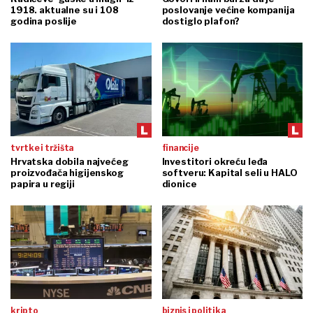
1918. aktualne su i 108
poslovanje većine kompanija
godina poslije
dostiglo plafon?
tvrtke i tržišta
financije
Hrvatska dobila najvećeg
Investitori okreću leđa
proizvođača higijenskog
softveru: Kapital seli u HALO
papira u regiji
dionice
kripto
biznis i politika