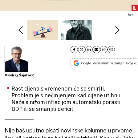
foto
Dodajte lidermedia.hr u omiljeni Google i
Miodrag Šajatović
Rast cijena s vremenom će se smiriti.
Problem je s nečinjenjem kad cijene utihnu.
Neće s nižom inflacijom automatski porasti
BDP ili se smanjiti deficit
Nije baš uputno pisati novinske kolumne u prvome