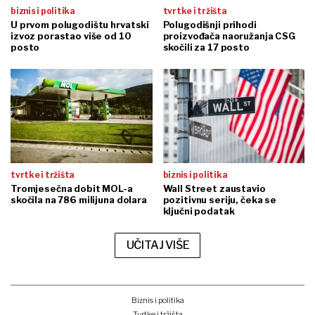
biznis i politika
tvrtke i tržišta
U prvom polugodištu hrvatski
Polugodišnji prihodi
izvoz porastao više od 10
proizvođača naoružanja CSG
posto
skočili za 17 posto
tvrtke i tržišta
biznis i politika
Tromjesečna dobit MOL-a
Wall Street zaustavio
skočila na 786 milijuna dolara
pozitivnu seriju, čeka se
ključni podatak
UČITAJ VIŠE
Biznis i politika
Tvrtke i tržišta