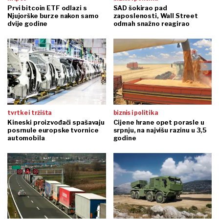
Prvi bitcoin ETF odlazi s
SAD šokirao pad
Njujorške burze nakon samo
zaposlenosti, Wall Street
dvije godine
odmah snažno reagirao
tvrtke i tržišta
biznis i politika
Kineski proizvođači spašavaju
Cijene hrane opet porasle u
posrnule europske tvornice
srpnju, na najvišu razinu u 3,5
automobila
godine