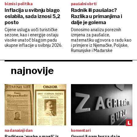
biznis i politika
paušalni obrti
Inflacija u svibnju blago
Radnik ili paušalac?
oslabila, sada iznosi 5,2
Razlika u primanjima i
posto
dalje je golema
Cijene usluga uoči turističke
Donosimo analizu poreznih
sezone, kao i energije ostaju
izmjena za paušalce,
visoke unatoč blagom padu
matematiku ugovora o radu kao
ukupne inflacije u svibnju 2026.
i primjere iz Njemačke, Poljske,
Rumunjske i Mađarske
najnovije
na današnji dan
komentari
Radićeve ‘guske u magli’ iz
Govori li nam burza da je