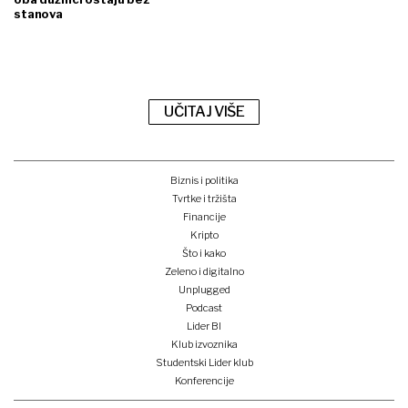
stanova
UČITAJ VIŠE
Biznis i politika
Tvrtke i tržišta
Financije
Kripto
Što i kako
Zeleno i digitalno
Unplugged
Podcast
Lider BI
Klub izvoznika
Studentski Lider klub
Konferencije