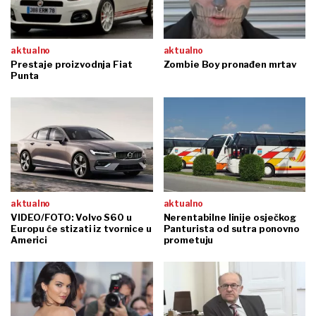
aktualno
aktualno
Prestaje proizvodnja Fiat
Zombie Boy pronađen mrtav
Punta
aktualno
aktualno
VIDEO/FOTO: Volvo S60 u
Nerentabilne linije osječkog
Europu će stizati iz tvornice u
Panturista od sutra ponovno
Americi
prometuju