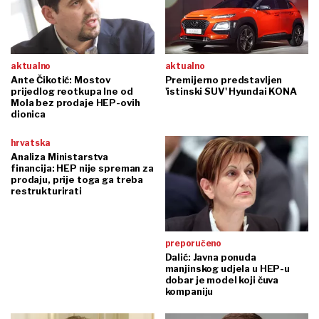
aktualno
aktualno
Ante Čikotić: Mostov
Premijerno predstavljen
prijedlog reotkupa Ine od
'istinski SUV' Hyundai KONA
Mola bez prodaje HEP-ovih
dionica
hrvatska
Analiza Ministarstva
financija: HEP nije spreman za
prodaju, prije toga ga treba
restrukturirati
preporučeno
Dalić: Javna ponuda
manjinskog udjela u HEP-u
dobar je model koji čuva
kompaniju