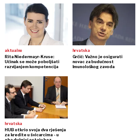
aktualno
hrvatska
Rita Niedermayr-Kruse:
Grčić: Važno je osigurati
Učinak se može poboljšati
novac za budućnost
razvijanjem kompetencija
Imunološkog zavoda
hrvatska
HUB otkrio svoja dva rješenja
za kredite u švicarcima - u
oba dužnici ostaju bez