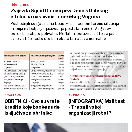
lidertrend
Zvijezda Squid Gamea prva žena s Dalekog
istoka na naslovnici američkog Voguea
Posljednjih se godina na beauty, a i modnom terenu situacija
mijenja na bolje (uključivost je postala trend) i Vogueov
potez bi trebalo pohvaliti. Međutim, porazno je što se još
uvijek ističe nešto što bi trebalo biti posve normalno
hrvatska
aktualno
OBRTNICI - Ovo su vrste
[INFOGRAFIKA] Mali test
kredita koje banke nude
- Treba li vašoj
isključivo za obrtnike
organizaciji robot?