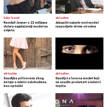
lider trend
aktualno
Kendall Jenner s 22 milijuna
Jakupčić najavio novi model
dolara najplaćeniji model na
raspodjele drvne sirovine
svijetu
aktualno
aktualno
Saudijka pritvorena zbog
Saudijci u lovu na model koji
šetnje u minici oslobođena
se usudio prošetati u minici i
bez optužbi
topiću