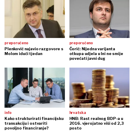
preporučeno
preporučeno
Plenković najavio razgovore s
Ćorić: Nijedna varijanta
Molom idući tjedan
otkupa udjela u Ini ne smije
povećati javni dug
info
hrvatska
Kako strukturirati financijsku
HNB: Rast realnog BDP-a u
transakciju i ostvariti
2016. vjerojatno viši od 2,3
povoljno financiranje?
posto