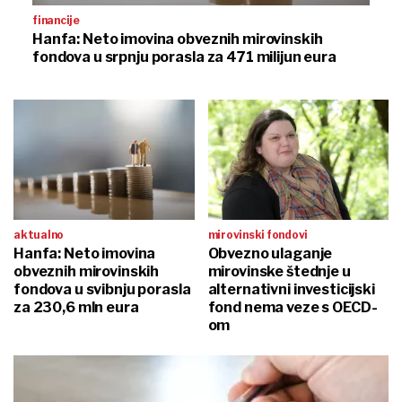
financije
Hanfa: Neto imovina obveznih mirovinskih
fondova u srpnju porasla za 471 milijun eura
aktualno
mirovinski fondovi
Hanfa: Neto imovina
Obvezno ulaganje
obveznih mirovinskih
mirovinske štednje u
fondova u svibnju porasla
alternativni investicijski
za 230,6 mln eura
fond nema veze s OECD-
om