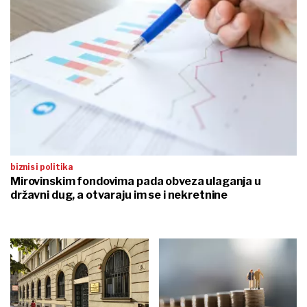
biznis i politika
Mirovinskim fondovima pada obveza ulaganja u
državni dug, a otvaraju im se i nekretnine