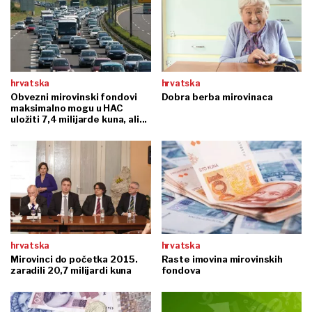
hrvatska
hrvatska
Obvezni mirovinski fondovi
Dobra berba mirovinaca
maksimalno mogu u HAC
uložiti 7,4 milijarde kuna, ali...
hrvatska
hrvatska
Mirovinci do početka 2015.
Raste imovina mirovinskih
zaradili 20,7 milijardi kuna
fondova