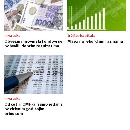
hrvatska
tržište kapitala
Obvezni mirovinski fondovi se
Mirex na rekordnim razinama
pohvalili dobrim rezultatima
hrvatska
Od četiri OMF-a, samo jedan s
pozitivnim godišnjim
prinosom