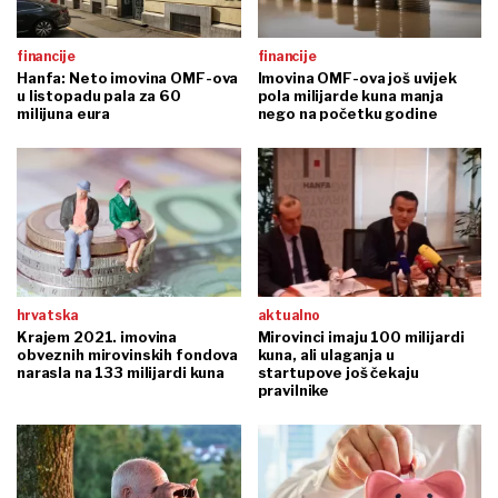
financije
financije
Hanfa: Neto imovina OMF-ova
Imovina OMF-ova još uvijek
u listopadu pala za 60
pola milijarde kuna manja
milijuna eura
nego na početku godine
hrvatska
aktualno
Krajem 2021. imovina
Mirovinci imaju 100 milijardi
obveznih mirovinskih fondova
kuna, ali ulaganja u
narasla na 133 milijardi kuna
startupove još čekaju
pravilnike