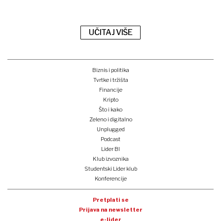
UČITAJ VIŠE
Biznis i politika
Tvrtke i tržišta
Financije
Kripto
Što i kako
Zeleno i digitalno
Unplugged
Podcast
Lider BI
Klub izvoznika
Studentski Lider klub
Konferencije
Pretplati se
Prijava na newsletter
e-lider