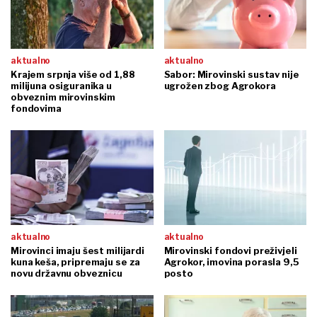
aktualno
aktualno
Krajem srpnja više od 1,88
Sabor: Mirovinski sustav nije
milijuna osiguranika u
ugrožen zbog Agrokora
obveznim mirovinskim
fondovima
aktualno
aktualno
Mirovinci imaju šest milijardi
Mirovinski fondovi preživjeli
kuna keša, pripremaju se za
Agrokor, imovina porasla 9,5
novu državnu obveznicu
posto