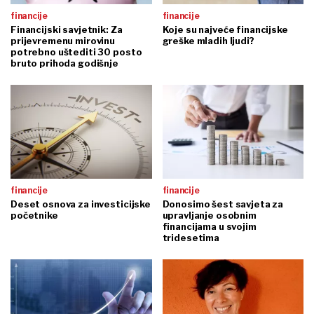
financije
financije
Financijski savjetnik: Za
Koje su najveće financijske
prijevremenu mirovinu
greške mladih ljudi?
potrebno uštediti 30 posto
bruto prihoda godišnje
financije
financije
Deset osnova za investicijske
Donosimo šest savjeta za
početnike
upravljanje osobnim
financijama u svojim
tridesetima