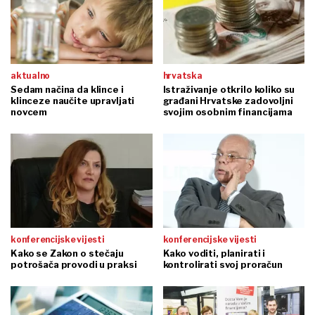
aktualno
hrvatska
Sedam načina da klince i
Istraživanje otkrilo koliko su
klinceze naučite upravljati
građani Hrvatske zadovoljni
novcem
svojim osobnim financijama
konferencijske vijesti
konferencijske vijesti
Kako se Zakon o stečaju
Kako voditi, planirati i
potrošača provodi u praksi
kontrolirati svoj proračun