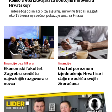
Koliko treba izdvajati za dostojnu mirovinu u
Hrvatskoj?
Tridesetogodišnjaci bi za sigurniju mirovinu trebali ulagati
oko 175 eura mjesečno, pokazuje analiza Finaxa
financije bez filtera
financije
Ekonomski fakultet -
Unatoč poreznom
Zagreb u središtu
izjednačenju Hrvati se i
najvažnijih razgovora o
dalje ne odriču svojih
novcu
žiroračuna