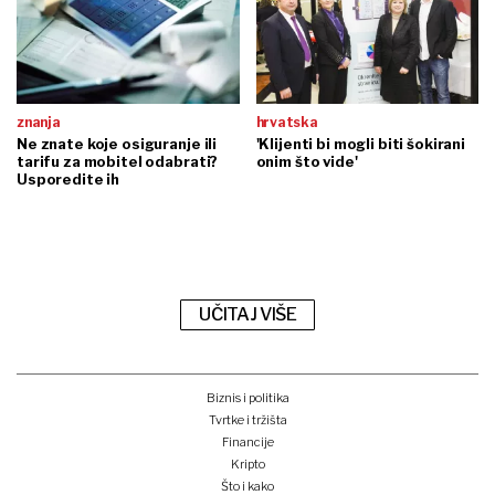
znanja
hrvatska
Ne znate koje osiguranje ili
'Klijenti bi mogli biti šokirani
tarifu za mobitel odabrati?
onim što vide'
Usporedite ih
UČITAJ VIŠE
Biznis i politika
Tvrtke i tržišta
Financije
Kripto
Što i kako