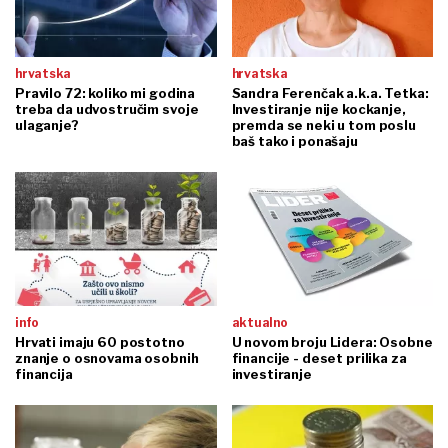
hrvatska
hrvatska
Pravilo 72: koliko mi godina
Sandra Ferenčak a.k.a. Tetka:
treba da udvostručim svoje
Investiranje nije kockanje,
ulaganje?
premda se neki u tom poslu
baš tako i ponašaju
info
aktualno
Hrvati imaju 60 postotno
U novom broju Lidera: Osobne
znanje o osnovama osobnih
financije - deset prilika za
financija
investiranje