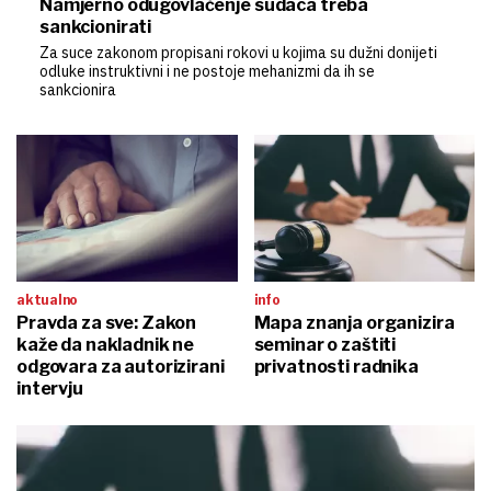
Namjerno odugovlačenje sudaca treba
sankcionirati
Za suce zakonom propisani rokovi u kojima su dužni donijeti
odluke instruktivni i ne postoje mehanizmi da ih se
sankcionira
aktualno
info
Pravda za sve: Zakon
Mapa znanja organizira
kaže da nakladnik ne
seminar o zaštiti
odgovara za autorizirani
privatnosti radnika
intervju