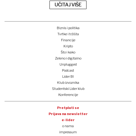
UČITAJ VIŠE
Biznis i politika
Tvrtke i tržišta
Financije
Kripto
Što i kako
Zeleno i digitalno
Unplugged
Podcast
Lider BI
Klub izvoznika
Studentski Lider klub
Konferencije
Pretplati se
Prijava na newsletter
e-lider
o nama
impressum