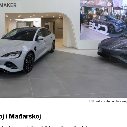
BYD salon automobila u Zag
oj i Mađarskoj