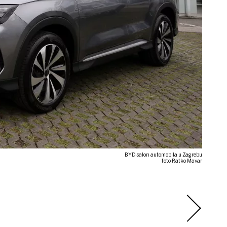
BYD salon automobila u Zagrebu
foto Ratko Mavar