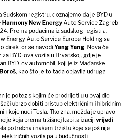
 Sudskom registru, doznajemo da je BYD u
e
Harmony New Energy
Auto Service Zagreb
024. Prema podacima iz sudskog registra,
ew Energy Auto Service Europe Holding sa
ao direktor se navodi
Yang Yang
. Nova će
r za BYD-ova vozila u Hrvatskoj, gdje je
an BYD-ov automobil, koji je iz Mađarske
 Boroš
, kao što je to tada objavila udruga
 je potez s kojim će prodrijeti u u ovaj dio
ači ubrzo dobiti pristup električnim i hibridnim
nih koje nudi Tesla. Tko zna, možda je upravo
ije koja prema tržišnoj kapitalizaciji
vrijedi
ila potrebna i našem tržištu koje se još nije
ji električnih vozila pa u budućnosti