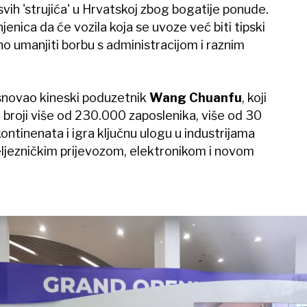
vih 'strujića' u Hrvatskoj zbog bogatije ponude.
enica da će vozila koja se uvoze već biti tipski
o umanjiti borbu s administracijom i raznim
snovao kineski poduzetnik
Wang Chuanfu
, koji
 broji više od 230.000 zaposlenika, više od 30
kontinenata i igra ključnu ulogu u industrijama
ljezničkim prijevozom, elektronikom i novom