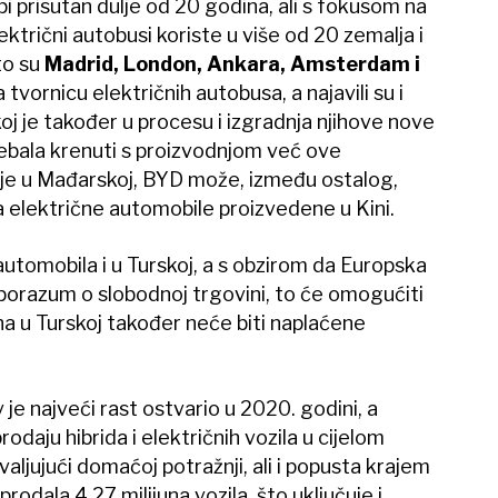
pi prisutan dulje od 20 godina, ali s fokusom na
lektrični autobusi koriste u više od 20 zemalja i
to su
Madrid, London, Ankara, Amsterdam i
 tvornicu električnih autobusa, a najavili su i
j je također u procesu i izgradnja njihove nove
rebala krenuti s proizvodnjom već ove
je u Mađarskoj, BYD može, između ostalog,
a električne automobile proizvedene u Kini.
utomobila i u Turskoj, a s obzirom da Europska
 sporazum o slobodnoj trgovini, to će omogućiti
a u Turskoj također neće biti naplaćene
 je najveći rast ostvario u 2020. godini, a
odaju hibrida i električnih vozila u cijelom
valjujući domaćoj potražnji, ali i popusta krajem
odala 4,27 milijuna vozila, što uključuje i