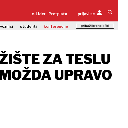
e-Lider
Pretplata
prijavi se
prikaži kronološki
zvoznici
studenti
konferencije
ŽIŠTE ZA TESLU
A MOŽDA UPRAVO