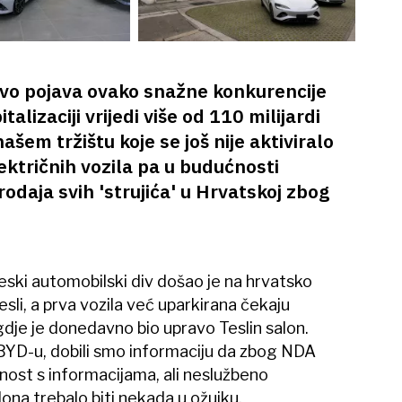
vo pojava ovako snažne konkurencije
talizaciji vrijedi više od 110 milijardi
ašem tržištu koje se još nije aktiviralo
lektričnih vozila pa u budućnosti
odaja svih 'strujića' u Hrvatskoj zbog
neski automobilski div došao je na hrvatsko
esli, a prva vozila već uparkirana čekaju
gdje je donedavno bio upravo Teslin salon.
 BYD-u, dobili smo informaciju da zbog NDA
vnost s informacijama, ali neslužbeno
ona trebalo biti nekada u ožujku.