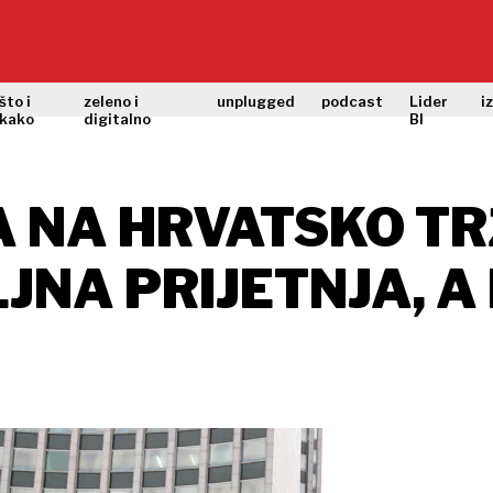
što i
zeleno i
unplugged
podcast
Lider
i
kako
digitalno
BI
 NA HRVATSKO TR
LJNA PRIJETNJA, 