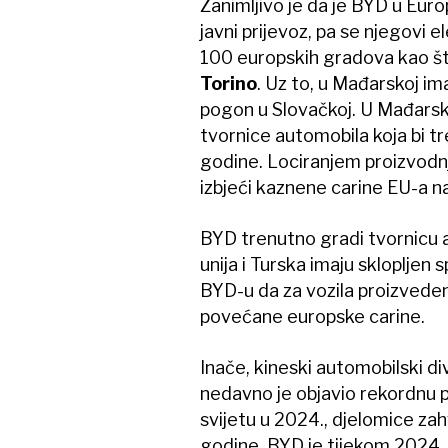
Zanimljivo je da je BYD u Euro
javni prijevoz, pa se njegovi e
100 europskih gradova kao š
Torino
. Uz to, u Mađarskoj ima
pogon u Slovačkoj. U Mađarsko
tvornice automobila koja bi t
godine. Lociranjem proizvodn
izbjeći kaznene carine EU-a n
BYD trenutno gradi tvornicu a
unija i Turska imaju sklopljen
BYD-u da za vozila proizveden
povećane europske carine.
Inače, kineski automobilski div
nedavno je objavio rekordnu pr
svijetu u 2024., djelomice zah
godine. BYD je tijekom 2024. pr