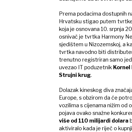
Prema podacima dostupnih na
Hrvatsku stigao putem tvrtk
koja je osnovana 10. srpnja 2
osnivač je tvrtka Harmony N
sjedištem u Nizozemskoj, a k
tvrtka navodno biti distribute
trenutno registriran samo jed
uvezao IT poduzetnik
Kornel
Strujni krug
.
Dolazak kineskog diva značajan
Europe, s obzirom da će potroš
vozilima s cijenama nižim od o
pojava ovako snažne konkurenc
više od 110 milijardi dolara
b
aktiviralo kada je riječ o kupn