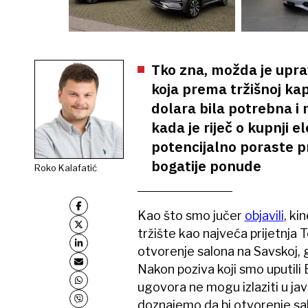
Tko zna, možda je upra
koja prema tržišnoj kapi
dolara bila potrebna i n
kada je riječ o kupnji e
potencijalno poraste pr
bogatije ponude
Roko Kalafatić
Kao što smo jučer
objavili
, ki
tržište kao najveća prijetnja T
otvorenje salona na Savskoj, 
Nakon poziva koji smo uputili
ugovora ne mogu izlaziti u ja
doznajemo da bi otvorenje sal