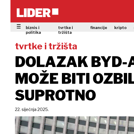
biznis i
tvrtke i
financije
kripto
politika
tržišta
tvrtke i tržišta
DOLAZAK BYD-A
MOŽE BITI OZBI
SUPROTNO
22. siječnja 2025.