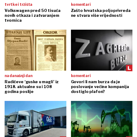
tvrtke i tržišta
komentari
Volkswagen pred 50 tisuća
Zašto hrvatska poljoprivreda
novih otkaza i zatvaranjem
ne stvara više vrijednosti
tvornica
na današnji dan
komentari
Radićeve ‘guske u magli’ iz
Govori li nam burza da je
1918. aktualne su i 108
poslovanje većine kompanija
godina poslije
dostiglo plafon?