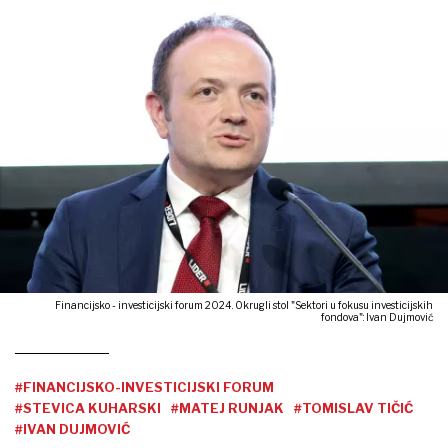
Financijsko - investicijski forum 2024. Okrugli stol "Sektori u fokusu investicijskih
fondova": Ivan Dujmović
#FINANCIJSKO-INVESTICIJSKI FORUM
#STEVICA KUHARSKI
#MATEJ RUNJAK
#TOMISLAV TIČIĆ
#IVAN DUJMOVIĆ