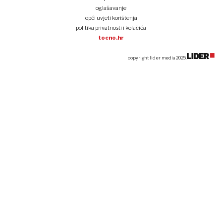
oglašavanje
opći uvjeti korištenja
politika privatnosti i kolačića
tocno.hr
copyright lider media 2025.