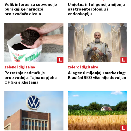
Velik interes za subvencije
Umjetna inteligencija mijenja
puni knjige narudžbi
gastroenterologiju i
proizvođača dizala
endoskopiju
zeleno i digitalno
zeleno i digitalno
Potražnja nadmašuje
AI agenti mijenjaju marketing:
proizvodnju: Tajna uspjeha
Klasični SEO više nije dovoljan
OPG-a s glistama