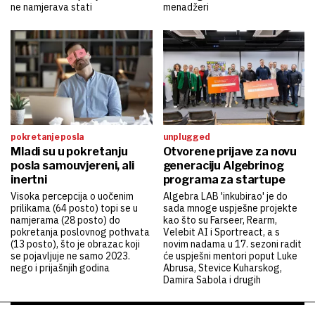
ne namjerava stati
menadžeri
pokretanje posla
unplugged
Mladi su u pokretanju
Otvorene prijave za novu
posla samouvjereni, ali
generaciju Algebrinog
inertni
programa za startupe
Visoka percepcija o uočenim
Algebra LAB 'inkubirao' je do
prilikama (64 posto) topi se u
sada mnoge uspješne projekte
namjerama (28 posto) do
kao što su Farseer, Rearm,
pokretanja poslovnog pothvata
Velebit AI i Sportreact, a s
(13 posto), što je obrazac koji
novim nadama u 17. sezoni radit
se pojavljuje ne samo 2023.
će uspješni mentori poput Luke
nego i prijašnjih godina
Abrusa, Stevice Kuharskog,
Damira Sabola i drugih