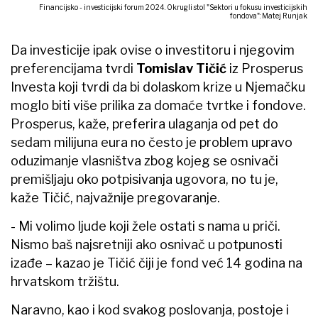
Financijsko - investicijski forum 2024. Okrugli stol "Sektori u fokusu investicijskih
fondova": Matej Runjak
Da investicije ipak ovise o investitoru i njegovim
preferencijama tvrdi
Tomislav Tičić
iz Prosperus
Investa koji tvrdi da bi dolaskom krize u Njemačku
moglo biti više prilika za domaće tvrtke i fondove.
Prosperus, kaže, preferira ulaganja od pet do
sedam milijuna eura no često je problem upravo
oduzimanje vlasništva zbog kojeg se osnivači
premišljaju oko potpisivanja ugovora, no tu je,
kaže Tičić, najvažnije pregovaranje.
- Mi volimo ljude koji žele ostati s nama u priči.
Nismo baš najsretniji ako osnivač u potpunosti
izađe – kazao je Tičić čiji je fond već 14 godina na
hrvatskom tržištu.
Naravno, kao i kod svakog poslovanja, postoje i