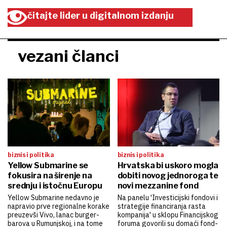
čitajte lider u digitalnom izdanju
vezani članci
biznis i politika
biznis i politika
Yellow Submarine se
Hrvatska bi uskoro mogla
fokusira na širenje na
dobiti novog jednoroga te
srednju i istočnu Europu
novi mezzanine fond
Yellow Submarine nedavno je
Na panelu 'Investicijski fondovi i
napravio prve regionalne korake
strategije financiranja rasta
preuzevši Vivo, lanac burger-
kompanija' u sklopu Financijskog
barova u Rumunjskoj, i na tome
foruma govorili su domaći fond-