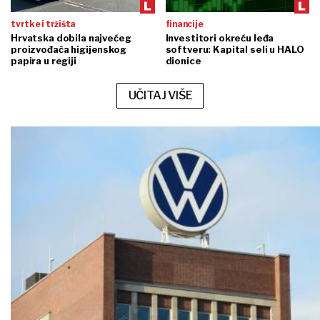
tvrtke i tržišta
financije
Hrvatska dobila najvećeg
Investitori okreću leđa
proizvođača higijenskog
softveru: Kapital seli u HALO
papira u regiji
dionice
UČITAJ VIŠE