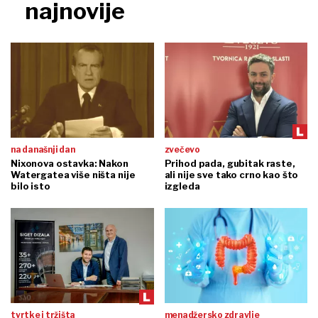
najnovije
na današnji dan
zvečevo
Nixonova ostavka: Nakon
Prihod pada, gubitak raste,
Watergatea više ništa nije
ali nije sve tako crno kao što
bilo isto
izgleda
tvrtke i tržišta
menadžersko zdravlje