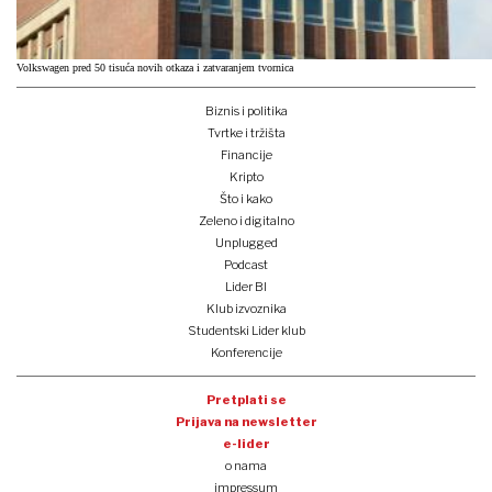
Volkswagen pred 50 tisuća novih otkaza i zatvaranjem tvornica
Biznis i politika
Tvrtke i tržišta
Financije
Kripto
Što i kako
Zeleno i digitalno
Unplugged
Podcast
Lider BI
Klub izvoznika
Studentski Lider klub
Konferencije
Pretplati se
Prijava na newsletter
e-lider
o nama
impressum