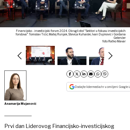
Financijsko - investicijski forum 2024. Okrugli stol "Sektori u fokusu investicijskih
fondova": Tomislav Tičić, Matej Runjak, Stevica Kuharski, Ivan Dujmović i Gordana
Gelenčer
foto Ratko Mavar
Dodajte lidermedia.hr u omiljeni Google i
Anamarija Mujanović
Prvi dan Liderovog Financijsko-investicijskog