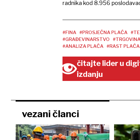
radnika kod 8.956 poslodava
#FINA
#PROSJEČNA PLAĆA
#TE
#GRAĐEVINARSTVO
#TRGOVIN
#ANALIZA PLAĆA
#RAST PLAĆA
čitajte lider u di
izdanju
vezani članci