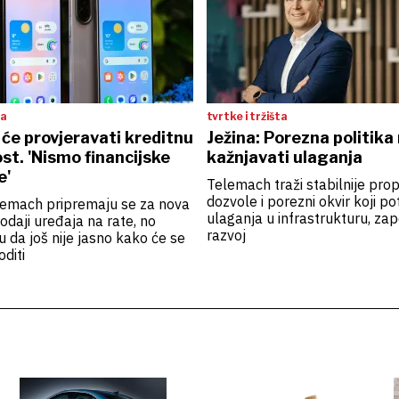
ta
tvrtke i tržišta
će provjeravati kreditnu
Ježina: Porezna politika
t. 'Nismo financijske
kažnjavati ulaganja
e'
Telemach traži stabilnije prop
dozvole i porezni okvir koji po
lemach pripremaju se za nova
ulaganja u infrastrukturu, zap
rodaji uređaja na rate, no
razvoj
 da još nije jasno kako će se
diti