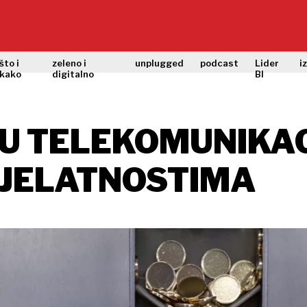
što i
zeleno i
unplugged
podcast
Lider
i
kako
digitalno
BI
U TELEKOMUNIKAC
DJELATNOSTIMA