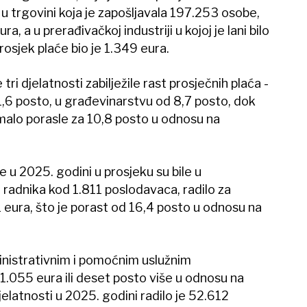
, u trgovini koja je zapošljavala 197.253 osobe,
ra, a u prerađivačkoj industriji u kojoj je lani bilo
osjek plaće bio je 1.349 eura.
tri djelatnosti zabilježile rast prosječnih plaća -
11,6 posto, u građevinarstvu od 8,7 posto, dok
i malo porasle za 10,8 posto u odnosu na
 u 2025. godini u prosjeku su bile u
 radnika kod 1.811 poslodavaca, radilo za
 eura, što je porast od 16,4 posto u odnosu na
inistrativnim i pomoćnim uslužnim
 1.055 eura ili deset posto više u odnosu na
djelatnosti u 2025. godini radilo je 52.612