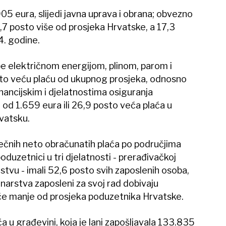
905 eura, slijedi javna uprava i obrana; obvezno
5,7 posto više od prosjeka Hrvatske, a 17,3
4. godine.
be električnom energijom, plinom, parom i
osto veću plaću od ukupnog prosjeka, odnosno
nancijskim i djelatnostima osiguranja
 od 1.659 eura ili 26,9 posto veća plaća u
rvatsku.
sečnih neto obračunatih plaća po područjima
oduzetnici u tri djelatnosti - prerađivačkoj
arstvu - imali 52,6 posto svih zaposlenih osoba,
narstva zaposleni za svoj rad dobivaju
e manje od prosjeka poduzetnika Hrvatske.
 u građevini, koja je lani zapošljavala 133.835