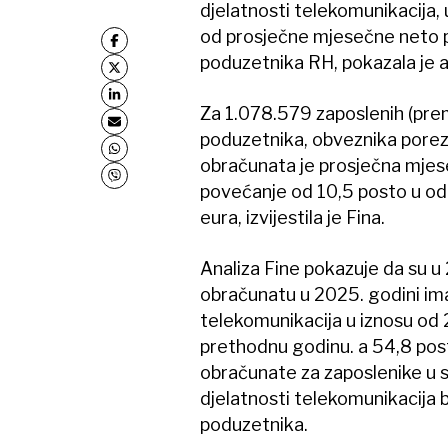
djelatnosti telekomunikacija, 
od prosječne mjesečne neto 
poduzetnika RH, pokazala je an
Za 1.078.579 zaposlenih (pre
poduzetnika, obveznika poreza 
obračunata je prosječna mjese
povećanje od 10,5 posto u od
eura, izvijestila je Fina.
Analiza Fine pokazuje da su u
obračunatu u 2025. godini imal
telekomunikacija u iznosu od 
prethodnu godinu. a 54,8 pos
obračunate za zaposlenike u s
djelatnosti telekomunikacija 
poduzetnika.