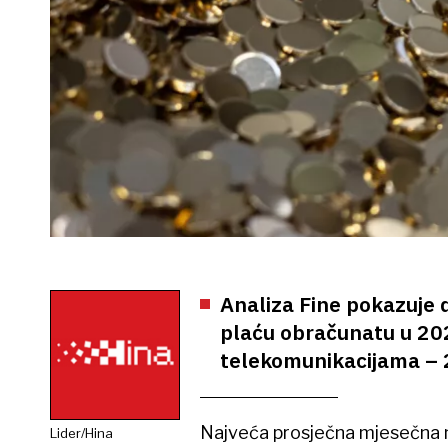
Analiza Fine pokazuje 
plaću obračunatu u 202
telekomunikacijama – 
Najveća prosječna mjesečna n
Lider/Hina