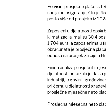
Po visini prosječne plaće, s 1.
socijalno osiguranje, što je 4
posto više od prosjeka iz 202
Zaposleni u djelatnosti opskr
klimatizacija imali su 30,4 p
1.704 eura, a zaposlenima u fi
obračunata je prosječna plaća
odnosu na prosjek za cijelu H
Finina analiza prosječnih mje
djelatnosti pokazala je da su p
industriji, trgovini i građevin
pri čemu u djelatnosti građevi
prosječne mjesečne neto plać
Prosječna mjesečna neto plaća