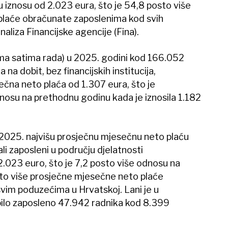
u iznosu od 2.023 eura, što je 54,8 posto više
plaće obračunate zaposlenima kod svih
aliza Financijske agencije (Fina).
ma satima rada) u 2025. godini kod 166.052
na dobit, bez financijskih institucija,
čna neto plaća od 1.307 eura, što je
nosu na prethodnu godinu kada je iznosila 1.182
 2025. najvišu prosječnu mjesečnu neto plaću
i zaposleni u području djelatnosti
2.023 euro, što je 7,2 posto više odnosu na
to više prosječne mjesečne neto plaće
vim poduzećima u Hrvatskoj. Lani je u
bilo zaposleno 47.942 radnika kod 8.399