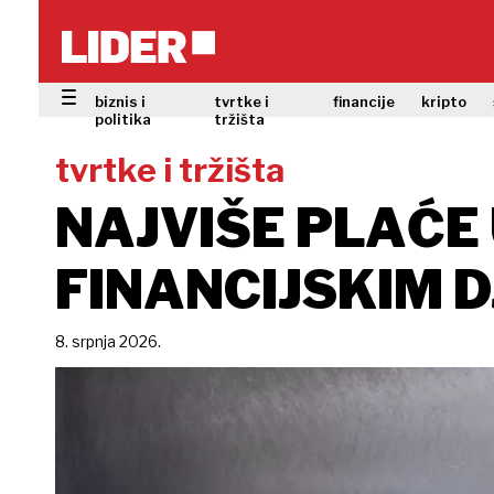
biznis i
tvrtke i
financije
kripto
politika
tržišta
tvrtke i tržišta
NAJVIŠE PLAĆE 
FINANCIJSKIM 
8. srpnja 2026.