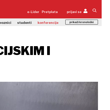
e-Lider
Pretplata
prijavi se
prikaži kronološki
zvoznici
studenti
konferencije
IJSKIM I