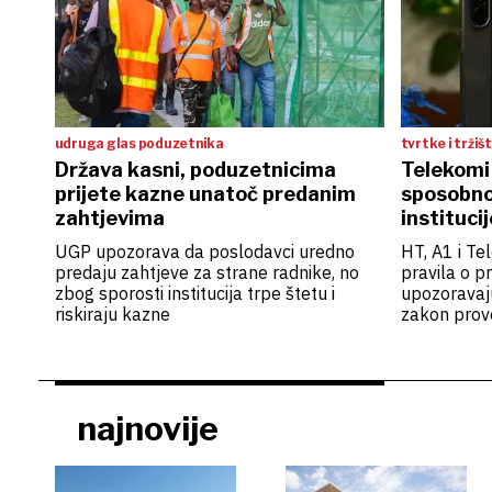
udruga glas poduzetnika
tvrtke i tržiš
Država kasni, poduzetnicima
Telekomi 
prijete kazne unatoč predanim
sposobnos
zahtjevima
institucij
UGP upozorava da poslodavci uredno
HT, A1 i Te
predaju zahtjeve za strane radnike, no
pravila o p
zbog sporosti institucija trpe štetu i
upozoravaju
riskiraju kazne
zakon provo
najnovije