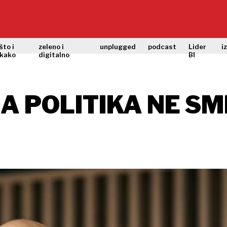
što i
zeleno i
unplugged
podcast
Lider
i
kako
digitalno
BI
A POLITIKA NE SM