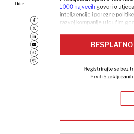
Lider
1000 najvećih
govori o utjeca
inteligencije i porezne politik
razvoj kompanije u idućim go
BESPLATNO na
Registrirajte se bez t
Prvih 5 zaključani