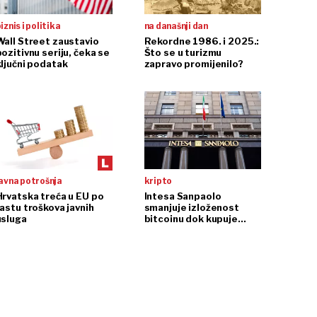
iznis i politika
na današnji dan
Wall Street zaustavio
Rekordne 1986. i 2025.:
ozitivnu seriju, čeka se
Što se u turizmu
ključni podatak
zapravo promijenilo?
avna potrošnja
kripto
Hrvatska treća u EU po
Intesa Sanpaolo
rastu troškova javnih
smanjuje izloženost
usluga
bitcoinu dok kupuje
ethereum