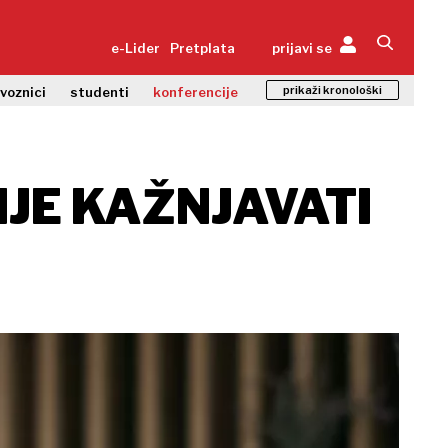
e-Lider
Pretplata
prijavi se
prikaži kronološki
zvoznici
studenti
konferencije
IJE KAŽNJAVATI