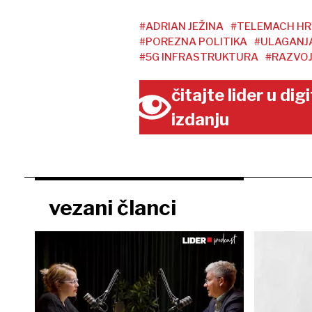
#ADRIAN JEŽINA
#TELEMACH HR
#POREZNA POLITIKA
#ULAGANJ
#5G INFRASTRUKTURA
#RAZVOJ
čitajte lider u di
izdanju
vezani članci