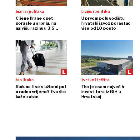
biznis i politika
biznis i politika
Cijene hrane opet
U prvom polugodištu
porasle u srpnju, na
hrvatski izvoz porastao
najvišu razinu u 3,5
više od 10 posto
godine
što i kako
tvrtke i tržišta
Računa li se službeni put
Tko je osam najvećih
u radno vrijeme? Evo što
investitora iz BiH u
kaže zakon
Hrvatskoj