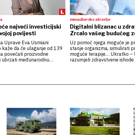
ta
menadžersko zdravlje
će najveći investicijski
Digitalni blizanac u zdr
vojoj povijesti
Zrcalo vašeg budućeg z
ca Uprave Eva Usmiani
Uz pomoć njega moguće je pre
 kaže da će ulaganje od 139
stanje organizma, simulirati 
ra povećati proizvodne
moguće terapije… Ukratko – 
 i ubrzati međunarodnu
razumjeti zdravstvene ishode