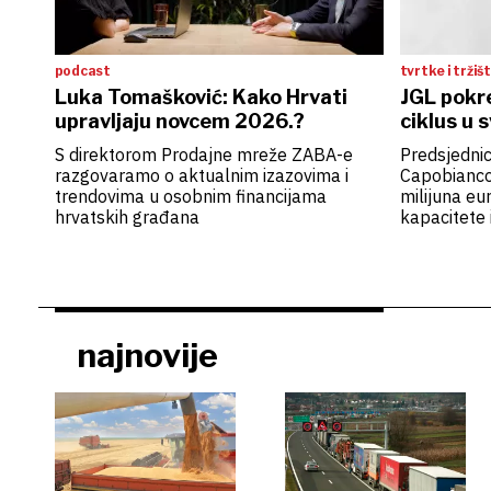
podcast
tvrtke i tržiš
Luka Tomašković: Kako Hrvati
JGL pokre
upravljaju novcem 2026.?
ciklus u s
S direktorom Prodajne mreže ZABA-e
Predsjedni
razgovaramo o aktualnim izazovima i
Capobianco
trendovima u osobnim financijama
milijuna eu
hrvatskih građana
kapacitete
ekspanziju
najnovije