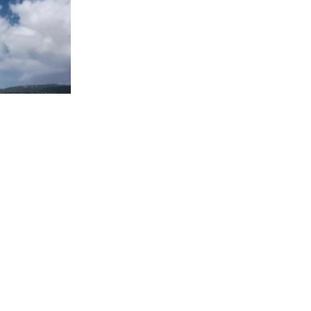
Polugodišnji prihodi proizvođača naoružanja CSG skočili za 17 posto