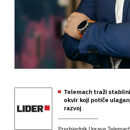
Telemach traži stabilni
okvir koji potiče ulagan
razvoj
Predsjednik Uprave Telemac