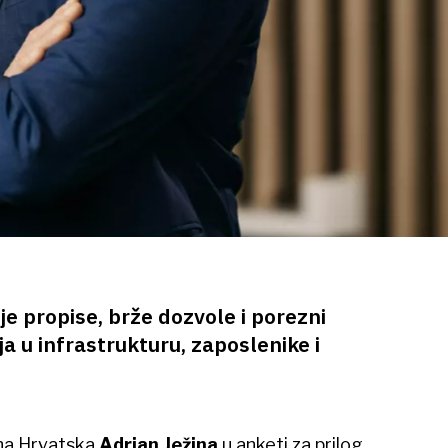
je propise, brže dozvole i porezni
ja u infrastrukturu, zaposlenike i
ha Hrvatska
Adrian Ježina
u anketi za prilog