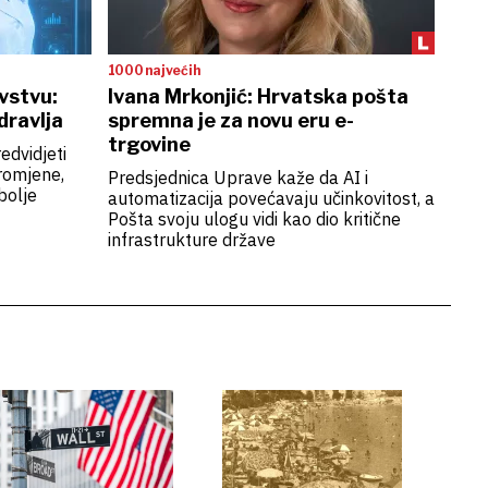
1000 najvećih
avstvu:
Ivana Mrkonjić: Hrvatska pošta
dravlja
spremna je za novu eru e-
trgovine
dvidjeti
promjene,
Predsjednica Uprave kaže da AI i
bolje
automatizacija povećavaju učinkovitost, a
Pošta svoju ulogu vidi kao dio kritične
infrastrukture države