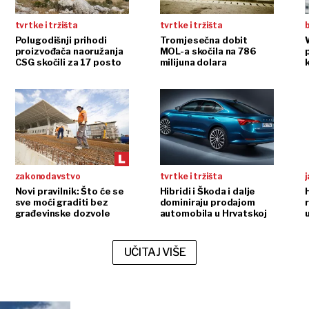
tvrtke i tržišta
tvrtke i tržišta
b
Polugodišnji prihodi
Tromjesečna dobit
proizvođača naoružanja
MOL-a skočila na 786
p
CSG skočili za 17 posto
milijuna dolara
zakonodavstvo
tvrtke i tržišta
j
Novi pravilnik: Što će se
Hibridi i Škoda i dalje
sve moći graditi bez
dominiraju prodajom
građevinske dozvole
automobila u Hrvatskoj
UČITAJ VIŠE