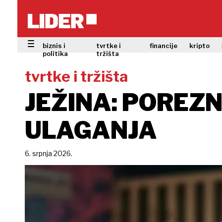
biznis i
tvrtke i
financije
kripto
politika
tržišta
tvrtke i tržišta
JEŽINA: POREZN
ULAGANJA
6. srpnja 2026.