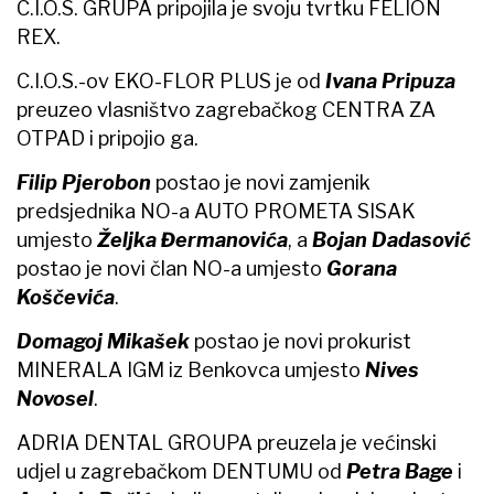
C.I.O.S. GRUPA pripojila je svoju tvrtku FELION
REX.
C.I.O.S.-ov EKO-FLOR PLUS je od
Ivana Pripuza
preuzeo vlasništvo zagrebačkog CENTRA ZA
OTPAD i pripojio ga.
Filip Pjerobon
postao je novi zamjenik
predsjednika NO-a AUTO PROMETA SISAK
umjesto
Željka Đermanovića
, a
Bojan Dadasović
postao je novi član NO-a umjesto
Gorana
Koščevića
.
Domagoj Mikašek
postao je novi prokurist
MINERALA IGM iz Benkovca umjesto
Nives
Novosel
.
ADRIA DENTAL GROUPA preuzela je većinski
udjel u zagrebačkom DENTUMU od
Petra Bage
i