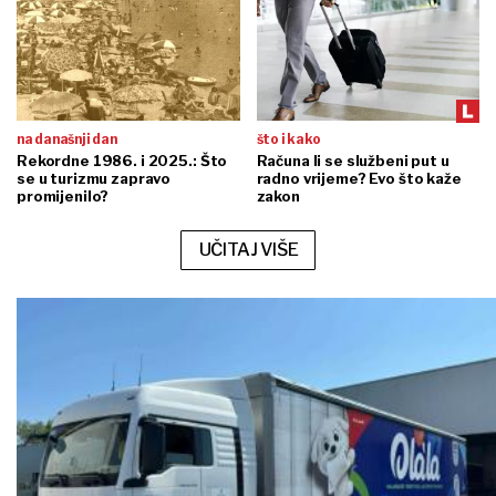
na današnji dan
što i kako
Rekordne 1986. i 2025.: Što
Računa li se službeni put u
se u turizmu zapravo
radno vrijeme? Evo što kaže
promijenilo?
zakon
UČITAJ VIŠE