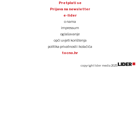
Pretplati se
Prijava na newsletter
e-lider
o nama
impressum
oglašavanje
opći uvjeti korištenja
politika privatnosti i kolačića
tocno.hr
copyright lider media 2025.