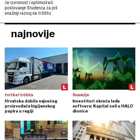
će izvrsnost i optimizirati
poslovanje Studenca za još
snažniji razvoj na tržištu
najnovije
tvrtke i tržišta
financije
Hrvatska dobila najvećeg
Investitori okreću leđa
proizvođača higijenskog
softveru: Kapital seli u HALO
papira u regiji
dionice