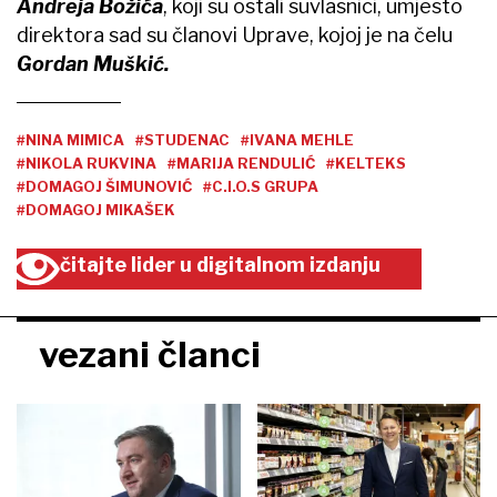
Andreja Božića
, koji su ostali suvlasnici, umjesto
direktora sad su članovi Uprave, kojoj je na čelu
Gordan Muškić.
#NINA MIMICA
#STUDENAC
#IVANA MEHLE
#NIKOLA RUKVINA
#MARIJA RENDULIĆ
#KELTEKS
#DOMAGOJ ŠIMUNOVIĆ
#C.I.O.S GRUPA
#DOMAGOJ MIKAŠEK
čitajte lider u digitalnom izdanju
vezani članci