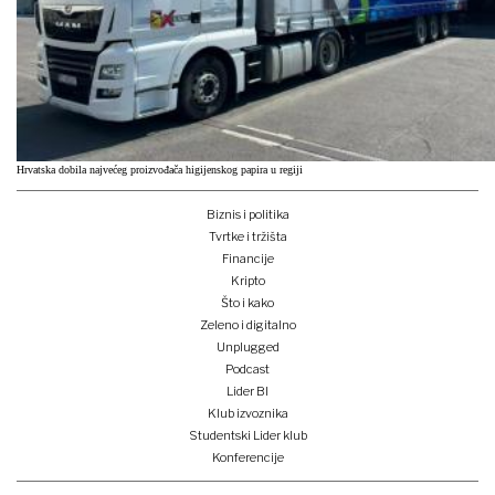
Hrvatska dobila najvećeg proizvođača higijenskog papira u regiji
Biznis i politika
Tvrtke i tržišta
Financije
Kripto
Što i kako
Zeleno i digitalno
Unplugged
Podcast
Lider BI
Klub izvoznika
Studentski Lider klub
Konferencije