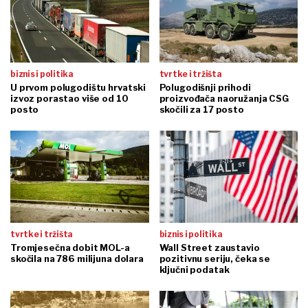
biznis i politika
tvrtke i tržišta
U prvom polugodištu hrvatski
Polugodišnji prihodi
izvoz porastao više od 10
proizvođača naoružanja CSG
posto
skočili za 17 posto
tvrtke i tržišta
biznis i politika
Tromjesečna dobit MOL-a
Wall Street zaustavio
skočila na 786 milijuna dolara
pozitivnu seriju, čeka se
ključni podatak