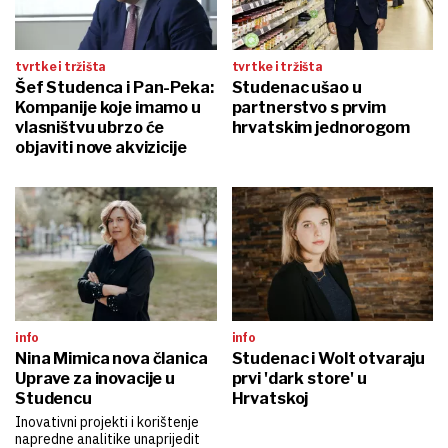
tvrtke i tržišta
tvrtke i tržišta
Šef Studenca i Pan-Peka:
Studenac ušao u
Kompanije koje imamo u
partnerstvo s prvim
vlasništvu ubrzo će
hrvatskim jednorogom
objaviti nove akvizicije
info
info
Nina Mimica nova članica
Studenac i Wolt otvaraju
Uprave za inovacije u
prvi 'dark store' u
Studencu
Hrvatskoj
Inovativni projekti i korištenje
napredne analitike unaprijedit