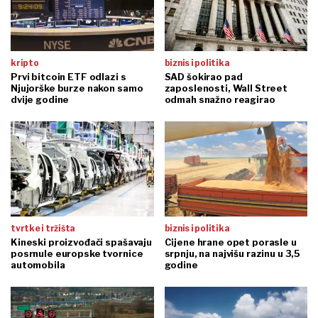
kripto
biznis i politika
Prvi bitcoin ETF odlazi s
SAD šokirao pad
Njujorške burze nakon samo
zaposlenosti, Wall Street
dvije godine
odmah snažno reagirao
tvrtke i tržišta
biznis i politika
Kineski proizvođači spašavaju
Cijene hrane opet porasle u
posrnule europske tvornice
srpnju, na najvišu razinu u 3,5
automobila
godine