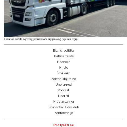
Hrvatska dobila najvećeg proizvođača higijenskog papira u regiji
Biznis i politika
Tvrtke i tržišta
Financije
Kripto
Što i kako
Zeleno i digitalno
Unplugged
Podcast
Lider BI
Klub izvoznika
Studentski Lider klub
Konferencije
Pretplati se