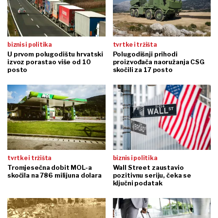
biznis i politika
tvrtke i tržišta
U prvom polugodištu hrvatski
Polugodišnji prihodi
izvoz porastao više od 10
proizvođača naoružanja CSG
posto
skočili za 17 posto
tvrtke i tržišta
biznis i politika
Tromjesečna dobit MOL-a
Wall Street zaustavio
skočila na 786 milijuna dolara
pozitivnu seriju, čeka se
ključni podatak