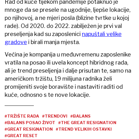
Rad od kuće tijekom pandemije potaknuo je
mnoge da se presele na ugodnije, ljepše lokacije,
po njihovoj, a ne mjeri posla (blizine tvrtke u kojoj
rade). Od 2020. do 2022. zabilježen je prvi val
preseljenja kad su zaposlenici
napuštali velike
gradove
i birali manja mjesta.
Većina je kompanija u međuvremenu zaposlenike
vratila na posao ili uvela koncept hibridnog rada,
ali je trend preseljenja i dalje prisutan te, samo na
američkom tržištu, 19 milijuna radnika želi
promijeniti svoje boravište i nastaviti raditi od
kuće, odnosno s te nove lokacije.
#TRŽIŠTE RADA
#TRENDOVI
#BALANS
#BALANS POSAO ŽIVOT
#THE GREAT RESIGNATION
#GREAT RESIGNATION
#TREND VELIKIH OSTAVKI
#GREAT RESET