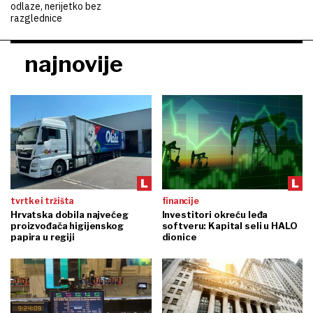
odlaze, nerijetko bez
razglednice
najnovije
tvrtke i tržišta
financije
Hrvatska dobila najvećeg
Investitori okreću leđa
proizvođača higijenskog
softveru: Kapital seli u HALO
papira u regiji
dionice