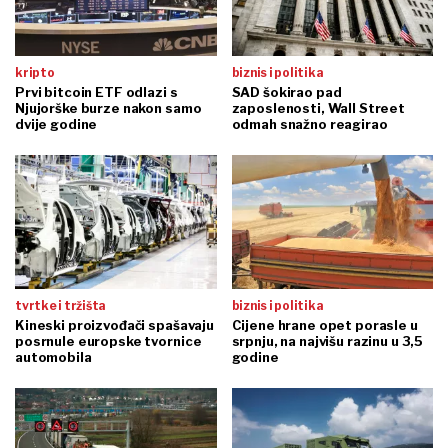
kripto
biznis i politika
Prvi bitcoin ETF odlazi s
SAD šokirao pad
Njujorške burze nakon samo
zaposlenosti, Wall Street
dvije godine
odmah snažno reagirao
tvrtke i tržišta
biznis i politika
Kineski proizvođači spašavaju
Cijene hrane opet porasle u
posrnule europske tvornice
srpnju, na najvišu razinu u 3,5
automobila
godine