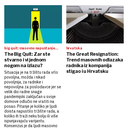
big quit: masovno napuštanje
hrvatska
tvrtki
The Big Quit: Zar ste
The Great Resignation:
stvarno i vi jednom
Trend masovnih odlazaka
nogom na izlazu?
radnika iz kompanija
stigao i u Hrvatsku
Situacija je na tržištu rada vrlo
povoljna, možda i nikad
povoljnija, za radnike i
nepovoljna za poslodavce jer se
velik dio radne snage
pandemijski zaključan u svoje
domove odlučio ne vratiti na
posao. Pitanje je koliko je ljudi
doista napustilo tržište rada, a
koliko ih traži neku bolju ili više
ispunjavajuću varijantu.
Konsenzus je da ljudi masovno