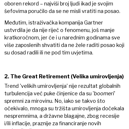
oboren rekord – najviši broj ljudi ikad je svojim
šefovima poručilo da se ne misli vratiti na posao.
Međutim, istraživačka kompanija Gartner
ustvrdila je da nije riječ o fenomenu, još manje
kratkoročnom, jer će i u narednim godinama sve
više zaposlenih shvatiti da ne žele raditi posao koji
su dosad radili ili ne pod tim uvjetima.
2. The Great Retirement (Velika umirovljenja)
Trend 'velikih umirovljenja' nije rezultat globalnih
turbulencija već puke činjenice da su '
boomeri
'
spremni za mirovinu. No, iako se takvo što
očekivalo, mnoga su tržišta umirovljenja dočekala
nespremnima, a državne blagajne, zbog recesije
i/ili inflacije, praznije za financiranje novih