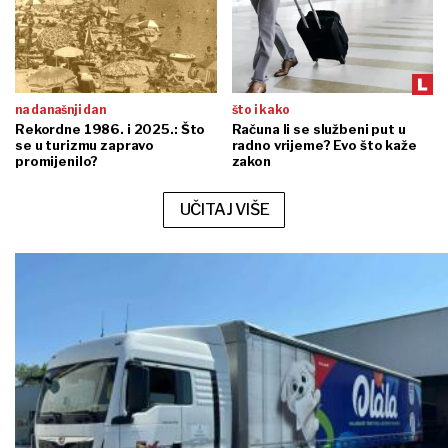
na današnji dan
što i kako
Rekordne 1986. i 2025.: Što
Računa li se službeni put u
se u turizmu zapravo
radno vrijeme? Evo što kaže
promijenilo?
zakon
UČITAJ VIŠE