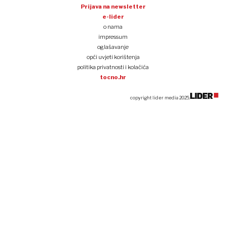
Prijava na newsletter
e-lider
o nama
impressum
oglašavanje
opći uvjeti korištenja
politika privatnosti i kolačića
tocno.hr
copyright lider media 2025.