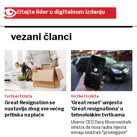
čitajte lider u digitalnom izdanju
vezani članci
tvrtke i tržišta
tvrtke i tržišta
Great Resignation se
'Great reset' umjesto
nastavlja zbog sve većeg
'Great resignationa' u
pritiska na plaće
tehnološkim tvrtkama
Uberov CEO Dara Khosrowshahi
smatra da nova radna mjesta
moraju smatrati "privilegijom"