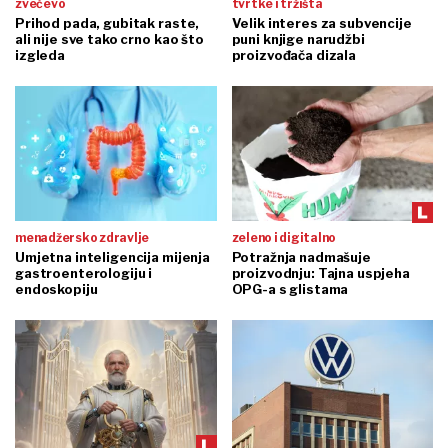
zvečevo
tvrtke i tržišta
Prihod pada, gubitak raste,
Velik interes za subvencije
ali nije sve tako crno kao što
puni knjige narudžbi
izgleda
proizvođača dizala
menadžersko zdravlje
zeleno i digitalno
Umjetna inteligencija mijenja
Potražnja nadmašuje
gastroenterologiju i
proizvodnju: Tajna uspjeha
endoskopiju
OPG-a s glistama