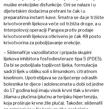
muške erekcijske disfunkcije. Oni se nalaze i u
dijetetskim dodacima prehrani te čak i u
preparatima instant-kave. Smatra se da je tržište
krivotvorenih lijekova veće od tržišta droge, a u
Interpolovoj operaciji Pangea protiv prodaje
krivotvorenih lijekova otkriveno je čak 48 posto
krivotvorina za poboljšavanje erekcije.
– Sildenafil je vazodilatator i pripada skupini
lijekova inhibitora fosfodiesteraze tipa 5 (PDE5).
Da bi se poboljšala topljivost lijeka, formulacija
sadrži lijek u obliku soli s limunskom, citratnom
kiselinom. Upotrebljava se za liječenje odraslih
bolesnika te djece i adolescenata u dobi od jedne
do 17 godina koji imaju visok krvni tlak u krvnim
žilama u plućima (plućnu arterijsku hipertenziju,
koja proširuje krvne žile pluća). Također, sildenafil