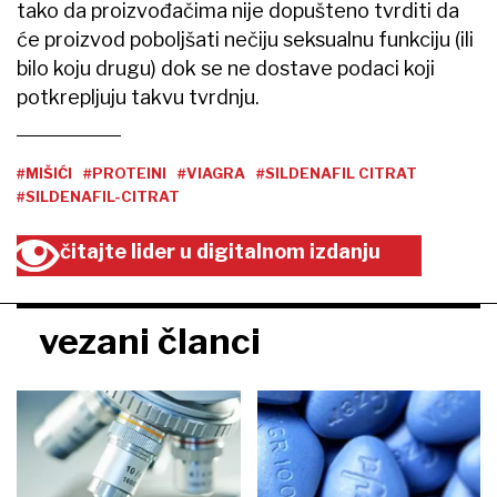
tako da proizvođačima nije dopušteno tvrditi da
će proizvod poboljšati nečiju seksualnu funkciju (ili
bilo koju drugu) dok se ne dostave podaci koji
potkrepljuju takvu tvrdnju.
#MIŠIĆI
#PROTEINI
#VIAGRA
#SILDENAFIL CITRAT
#SILDENAFIL-CITRAT
čitajte lider u digitalnom izdanju
vezani članci