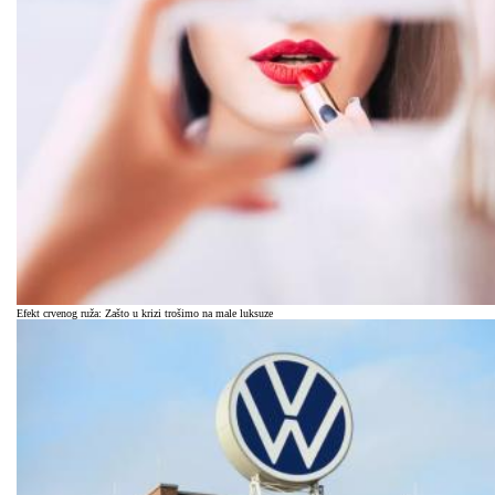
Efekt crvenog ruža: Zašto u krizi trošimo na male luksuze