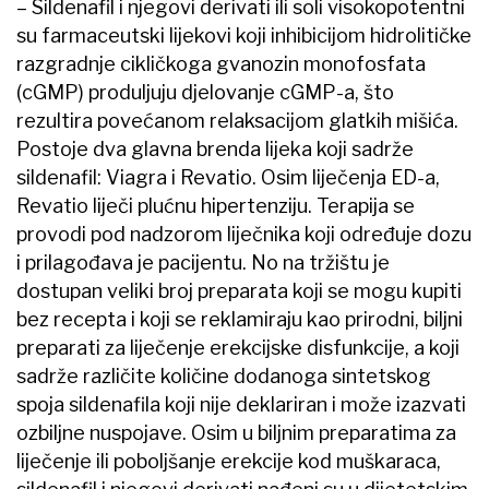
– Sildenafil i njegovi derivati ili soli visokopotentni
su farmaceutski lijekovi koji inhibicijom hidrolitičke
razgradnje cikličkoga gvanozin monofosfata
(cGMP) produljuju djelovanje cGMP-a, što
rezultira povećanom relaksacijom glatkih mišića.
Postoje dva glavna brenda lijeka koji sadrže
sildenafil: Viagra i Revatio. Osim liječenja ED-a,
Revatio liječi plućnu hipertenziju. Terapija se
provodi pod nadzorom liječnika koji određuje dozu
i prilagođava je pacijentu. No na tržištu je
dostupan veliki broj preparata koji se mogu kupiti
bez recepta i koji se reklamiraju kao prirodni, biljni
preparati za liječenje erekcijske disfunkcije, a koji
sadrže različite količine dodanoga sintetskog
spoja sildenafila koji nije deklariran i može izazvati
ozbiljne nuspojave. Osim u biljnim preparatima za
liječenje ili poboljšanje erekcije kod muškaraca,