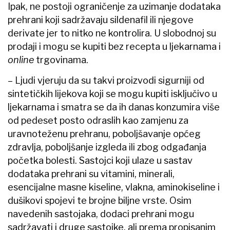
Ipak, ne postoji ograničenje za uzimanje dodataka
prehrani koji sadržavaju sildenafil ili njegove
derivate jer to nitko ne kontrolira. U slobodnoj su
prodaji i mogu se kupiti bez recepta u ljekarnama i
online
trgovinama.
– Ljudi vjeruju da su takvi proizvodi sigurniji od
sintetičkih lijekova koji se mogu kupiti isključivo u
ljekarnama i smatra se da ih danas konzumira više
od pedeset posto odraslih kao zamjenu za
uravnoteženu prehranu, poboljšavanje općeg
zdravlja, poboljšanje izgleda ili zbog odgađanja
početka bolesti. Sastojci koji ulaze u sastav
dodataka prehrani su vitamini, minerali,
esencijalne masne kiseline, vlakna, aminokiseline i
dušikovi spojevi te brojne biljne vrste. Osim
navedenih sastojaka, dodaci prehrani mogu
sadržavati i druge sastojke, ali prema propisanim