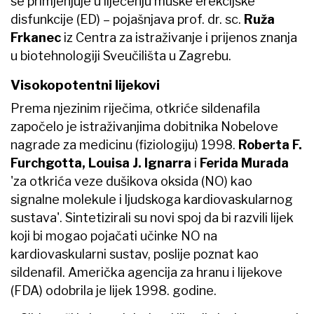
se primjenjuje u liječenju muške erekcijske
disfunkcije (ED) – pojašnjava prof. dr. sc.
Ruža
Frkanec
iz Centra za istraživanje i prijenos znanja
u biotehnologiji Sveučilišta u Zagrebu.
Visokopotentni lijekovi
Prema njezinim riječima, otkriće sildenafila
započelo je istraživanjima dobitnika Nobelove
nagrade za medicinu (fiziologiju) 1998.
Roberta F.
Furchgotta, Louisa J. Ignarra
i
Ferida Murada
'za otkrića veze dušikova oksida (NO) kao
signalne molekule i ljudskoga kardiovaskularnog
sustava'. Sintetizirali su novi spoj da bi razvili lijek
koji bi mogao pojačati učinke NO na
kardiovaskularni sustav, poslije poznat kao
sildenafil. Američka agencija za hranu i lijekove
(FDA) odobrila je lijek 1998. godine.