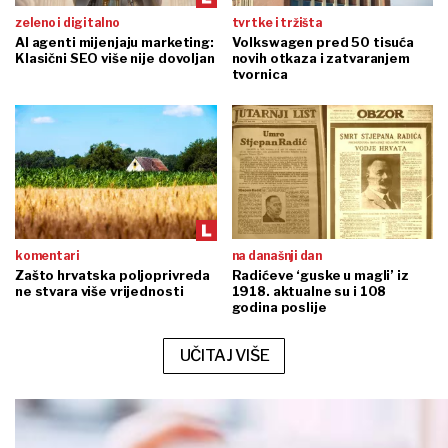
zeleno i digitalno
tvrtke i tržišta
AI agenti mijenjaju marketing:
Volkswagen pred 50 tisuća
Klasični SEO više nije dovoljan
novih otkaza i zatvaranjem
tvornica
komentari
na današnji dan
Zašto hrvatska poljoprivreda
Radićeve ‘guske u magli’ iz
ne stvara više vrijednosti
1918. aktualne su i 108
godina poslije
UČITAJ VIŠE