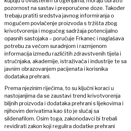
kupuju u ovlaštenim drogerijama, moraju obratiti
pozornost na sastav i preporučene doze. Također
trebaju pratiti sredstva javnog informiranja o
mogućem povlačenje proizvoda s tržišta zbog
krivotvorenja i mogućeg sadržaja potencijalno
opasnih sastojaka – poručuje Frkanec i naglašava
potrebu za većom suradnjom i razmjenom
informacija između različitih zdravstvenih tijela i
stručnjaka, akademije, istraživača i industrije te sa
javnim obrazovanjem pacijenata i korisnika
dodataka prehrani.
Prema njezinim riječima, to su ključni koraci u
nastojanjima da se zaustavi trend krivotvorenja
biljnih proizvoda i dodataka prehrani s lijekovima i
njihovim derivatima kao što je slučaj sa
sildenafilom. Osim toga, zakonodavci bi trebali
revidirati zakon koji regulira dodatke prehrani