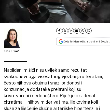
Dodajte lidermedia.hr u omiljeni Google i
Kata Pranić
Nabildani mišići nisu uvijek samo rezultat
svakodnevnoga višesatnog vježbanja u teretani,
često njihovu obujmu i snazi pridonosi i
konzumacija dodataka prehrani koji su –
krivotvoreni i nedopušteni. Riječ je o sildenafil
citratima ili njihovim derivatima, lijekovima koji
služe za liječenje plućne arterijske hipertenzije i