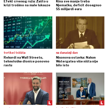
Efekt crvenog ruža: Zašto u
Kina sve manje treba
krizi trošimo na male luksuze
Njemačku, deficit dosegnuo
55 milijardi eura
tvrtke i tržišta
na današnji dan
Rekordi na Wall Streetu,
Nixonova ostavka: Nakon
tehnološke dionice ponovno
Watergatea više ništa nije
rastu
bilo isto