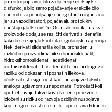
potentni pripravci, bilo za liječenje erekcijske
disfunkcije bilo samo pojačavanje erekcije bilo
općenito za poboljšanje općeg stanja organizma
jer su vazodilatatori, pojačavaju protok krvi i
opuštaju glatke mišiće. Osim sildenafila, u takve
proizvode dodaju se različiti derivati sildenafila
kako bi se izbjegla kontrola regulacijskih agencija.
Neki derivati sildenafila koji su pronađeni u
različitim proizvodima bili su homosildenafil,
hidroksihomosildenafil, acetildenafil,
methisosildenafil, tiosildenafil te brojni drugi. Za
razliku od dokazanih i poznatih lijekova,
učinkovitost i sigurnost kao i nuspojave takvih
analoga uglavnom su nepoznate. Potrošači koji
upotrebljavaju takve krivotvorene proizvode
izloženi su riziku od razvoja ozbiljnih nuspojava
koje mogu dovesti do smrti – upozorava Frkanec.