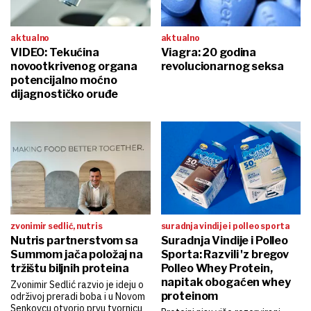
aktualno
aktualno
VIDEO: Tekućina
Viagra: 20 godina
novootkrivenog organa
revolucionarnog seksa
potencijalno moćno
dijagnostičko oruđe
zvonimir sedlić, nutris
suradnja vindije i polleo sporta
Nutris partnerstvom sa
Suradnja Vindije i Polleo
Summom jača položaj na
Sporta: Razvili 'z bregov
tržištu biljnih proteina
Polleo Whey Protein,
napitak obogaćen whey
Zvonimir Sedlić razvio je ideju o
proteinom
održivoj preradi boba i u Novom
Senkovcu otvorio prvu tvornicu