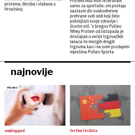
Proteini nisu više rezervirani
proteina, škroba i vlakana u
samo za sportaše, oni postaju
Hrvatskoj
sastavni dio svakodnevne
prehrane svih onih koji žele
poboljšati svoje zdravlje i
životni stil. 'z bregov Polleo
Whey Protein od listopada je
dostupan u većini trgovačkih
lanaca te mnogih drugih
trgovina kao i na svim prodajnim
mjestima Polleo Sporta
najnovije
unplugged
tvrtke i tržišta