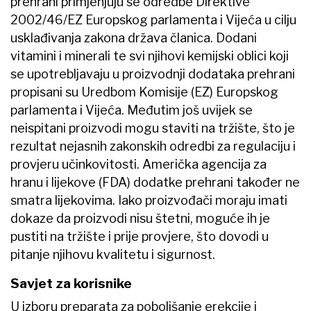
prehrani primjenjuju se odredbe Direktive
2002/46/EZ Europskog parlamenta i Vijeća u cilju
usklađivanja zakona država članica. Dodani
vitamini i minerali te svi njihovi kemijski oblici koji
se upotrebljavaju u proizvodnji dodataka prehrani
propisani su Uredbom Komisije (EZ) Europskog
parlamenta i Vijeća. Međutim još uvijek se
neispitani proizvodi mogu staviti na tržište, što je
rezultat nejasnih zakonskih odredbi za regulaciju i
provjeru učinkovitosti. Američka agencija za
hranu i lijekove (FDA) dodatke prehrani također ne
smatra lijekovima. Iako proizvođači moraju imati
dokaze da proizvodi nisu štetni, moguće ih je
pustiti na tržište i prije provjere, što dovodi u
pitanje njihovu kvalitetu i sigurnost.
Savjet za korisnike
U izboru preparata za poboljšanje erekcije i