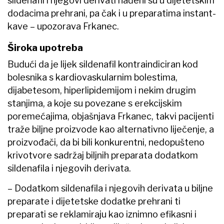
sildenafil i njegovi derivati nađeni su u dijetetskim
dodacima prehrani, pa čak i u preparatima instant-
kave – upozorava Frkanec.
Široka upotreba
Budući da je lijek sildenafil kontraindiciran kod
bolesnika s kardiovaskularnim bolestima,
dijabetesom, hiperlipidemijom i nekim drugim
stanjima, a koje su povezane s erekcijskim
poremećajima, objašnjava Frkanec, takvi pacijenti
traže biljne proizvode kao alternativno liječenje, a
proizvođači, da bi bili konkurentni, nedopušteno
krivotvore sadržaj biljnih preparata dodatkom
sildenafila i njegovih derivata.
– Dodatkom sildenafila i njegovih derivata u biljne
preparate i dijetetske dodatke prehrani ti
preparati se reklamiraju kao iznimno efikasni i