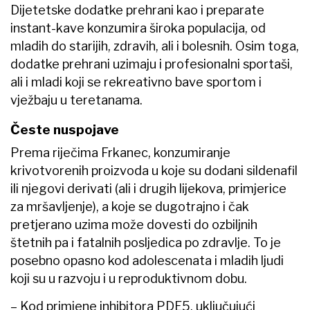
Dijetetske dodatke prehrani kao i preparate
instant-kave konzumira široka populacija, od
mladih do starijih, zdravih, ali i bolesnih. Osim toga,
dodatke prehrani uzimaju i profesionalni sportaši,
ali i mladi koji se rekreativno bave sportom i
vježbaju u teretanama.
Česte nuspojave
Prema riječima Frkanec, konzumiranje
krivotvorenih proizvoda u koje su dodani sildenafil
ili njegovi derivati (ali i drugih lijekova, primjerice
za mršavljenje), a koje se dugotrajno i čak
pretjerano uzima može dovesti do ozbiljnih
štetnih pa i fatalnih posljedica po zdravlje. To je
posebno opasno kod adolescenata i mladih ljudi
koji su u razvoju i u reproduktivnom dobu.
– Kod primjene inhibitora PDE5, uključujući