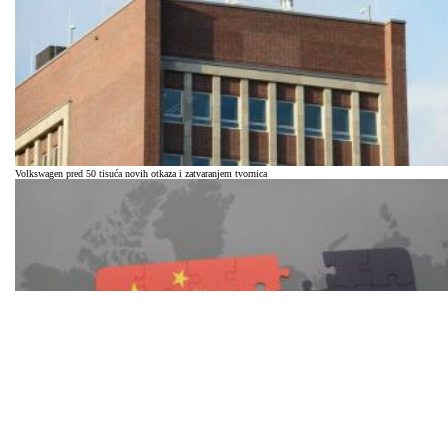
Volkswagen pred 50 tisuća novih otkaza i zatvaranjem tvornica