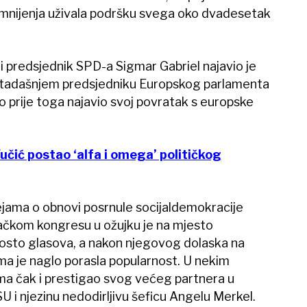
g mnijenja uživala podršku svega oko dvadesetak
i predsjednik SPD-a Sigmar Gabriel najavio je
otadašnjem predsjedniku Europskog parlamenta
o prije toga najavio svoj povratak s europske
Vučić postao ‘alfa i omega’ političkog
dejama o obnovi posrnule socijaldemokracije
ačkom kongresu u ožujku je na mjesto
posto glasova, a nakon njegovog dolaska na
ma je naglo porasla popularnost. U nekim
ima čak i prestigao svog većeg partnera u
SU i njezinu nedodirljivu šeficu Angelu Merkel.