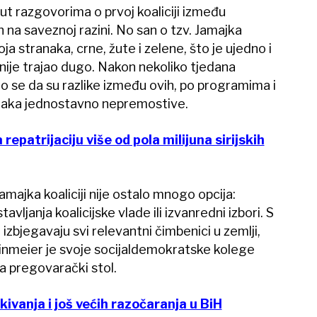
put razgovorima o prvoj koaliciji između
h na saveznoj razini. No san o tzv. Jamajka
oja stranaka, crne, žute i zelene, što je ujedno i
nije trajao dugo. Nakon nekoliko tjedana
o se da su razlike između ovih, po programima i
stranaka jednostavno nepremostive.
epatrijaciju više od pola milijuna sirijskih
majka koaliciji nije ostalo mnogo opcija:
vljanja koalicijske vlade ili izvanredni izbori. S
izbjegavaju svi relevantni čimbenici u zemlji,
inmeier je svoje socijaldemokratske kolege
a pregovarački stol.
kivanja i još većih razočaranja u BiH