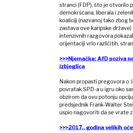
stranci (FDP), što je otvorilo 
demokršćana, liberala i zeleni
koaliciji (nazvanoj tako zbog b
zastava ove karipske države) 
intenzivnih razgovora pokazal
orijentaciji vrlo različitih, 
>>>Njemačka: AfD poziva na r
izbjeglica
Nakon propasti pregovora o Ja
povratak SPD-a u igru oko sasta
obzirom da ovu potonju opciju 
predsjednik Frank-Walter Ste
uspio nagovoriti da se vrate z
>>>2017., godina velikih oče