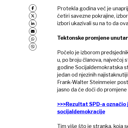
Protekla godina već je unaprij
četiri savezne pokrajine, izbo
izbori ukazivali su na to da o
Tektonske promjene unutar
Počelo je izborom predsjednik
u, po broju članova, najvećoj 
godine Socijaldemokratska str
jedan od njezinih najistaknutij
Frank-Walter Steinmeier posta
jasno da će doći do promjene
>>>Rezultat SPD-a označio 
socijaldemokracije
Tim više što je stranka, koja s