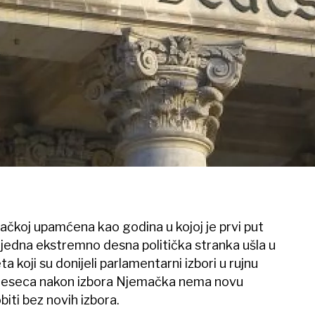
čkoj upamćena kao godina u kojoj je prvi put
jedna ekstremno desna politička stranka ušla u
a koji su donijeli parlamentarni izbori u rujnu
 tri mjeseca nakon izbora Njemačka nema novu
obiti bez novih izbora.