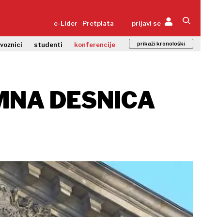
e-Lider
Pretplata
prijavi se
prikaži kronološki
zvoznici
studenti
konferencije
EMNA DESNICA