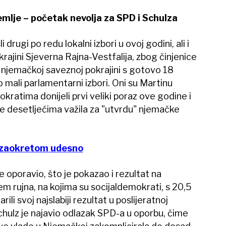
mlje – početak nevolja za SPD i Schulza
drugi po redu lokalni izbori u ovoj godini, ali i
okrajini Sjeverna Rajna-Vestfalija, zbog činjenice
j njemačkoj saveznoj pokrajini s gotovo 18
o mali parlamentarni izbori. Oni su Martinu
kratima donijeli prvi veliki poraz ove godine i
a je desetljećima važila za "utvrdu" njemačke
m zaokretom udesno
 oporavio, što je pokazao i rezultat na
m rujna, na kojima su socijaldemokrati, s 20,5
li svoj najslabiji rezultat u poslijeratnoj
Schulz je najavio odlazak SPD-a u oporbu, čime