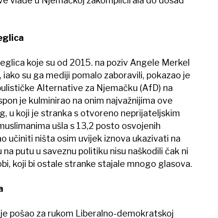
ove vlade u Njemačkoj zakomplicirala do dosad
eglica
bjeglica koje su od 2015. na poziv Angele Merkel
 iako su ga mediji pomalo zaboravili, pokazao je
pulističke Alternative za Njemačku (AfD) na
spon je kulminirao na onim najvažnijima ove
 u koji je stranka s otvoreno neprijateljskim
uslimanima ušla s 13,2 posto osvojenih
o učiniti ništa osim uvijek iznova ukazivati na
 na putu u saveznu politiku nisu naškodili čak ni
i, koji bi ostale stranke stajale mnogo glasova.
a
je pošao za rukom Liberalno-demokratskoj