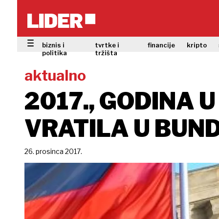
biznis i
tvrtke i
financije
kripto
politika
tržišta
aktualno
2017., GODINA 
VRATILA U BUN
26. prosinca 2017.