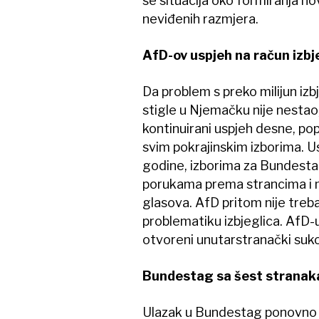
se situacija oko formiranja n
neviđenih razmjera.
AfD-ov uspjeh na račun izbj
Da problem s preko milijun iz
stigle u Njemačku nije nestao,
kontinuirani uspjeh desne, po
svim pokrajinskim izborima. U
godine, izborima za Bundestag,
porukama prema strancima i m
glasova. AfD pritom nije treba
problematiku izbjeglica. AfD-u
otvoreni unutarstranački sukob
Bundestag sa šest stranak
Ulazak u Bundestag ponovno 