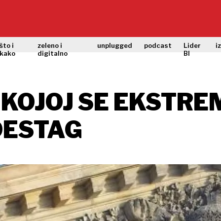
što i
zeleno i
unplugged
podcast
Lider
i
kako
digitalno
BI
U KOJOJ SE EKSTR
DESTAG