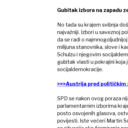
Gubitak izbora na zapadu ze
No tada su krajem svibnja došli 
najvažniji. Izbori u saveznoj p
da se radi o najmnogoljudnijo
milijuna stanovnika, slove i ka
Schulzu i njegovim socijaldemo
gubitak vlasti u pokrajini koj
socijaldemokracije.
>>>Austrija pred politički
SPD se nakon ovog poraza nije
parlamentarnim izborima kraje
posto osvojenih glasova, ostvari
povijesti. Iste večeri Martin 