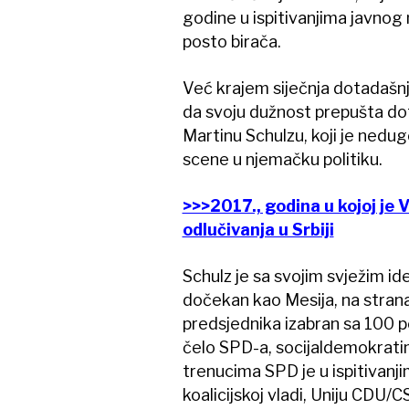
godine u ispitivanjima javno
posto birača.
Već krajem siječnja dotadašnj
da svoju dužnost prepušta d
Martinu Schulzu, koji je nedug
scene u njemačku politiku.
>>>2017., godina u kojoj je 
odlučivanja u Srbiji
Schulz je sa svojim svježim i
dočekan kao Mesija, na stran
predsjednika izabran sa 100 
čelo SPD-a, socijaldemokrati
trenucima SPD je u ispitivanj
koalicijskoj vladi, Uniju CDU/C