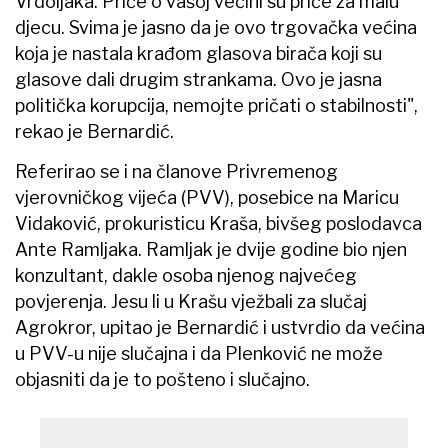
Vrdoljaka. Priče o vašoj većini su priče za malu
djecu. Svima je jasno da je ovo trgovačka većina
koja je nastala krađom glasova birača koji su
glasove dali drugim strankama. Ovo je jasna
politička korupcija, nemojte pričati o stabilnosti",
rekao je Bernardić.
Referirao se i na članove Privremenog
vjerovničkog vijeća (PVV), posebice na Maricu
Vidaković, prokuristicu Kraša, bivšeg poslodavca
Ante Ramljaka. Ramljak je dvije godine bio njen
konzultant, dakle osoba njenog najvećeg
povjerenja. Jesu li u Krašu vježbali za slučaj
Agrokror, upitao je Bernardić i ustvrdio da većina
u PVV-u nije slučajna i da Plenković ne može
objasniti da je to pošteno i slučajno.