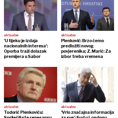
aktualno
aktualno
'U tijeku je izdaja
Plenković: Brzo ćemo
nacionalnih interesa':
predložiti novog
Oporba traži dolazak
povjerenika; Z. Marić: Za
premijera u Sabor
izbor treba vremena
aktualno
aktualno
Todorić Plenkoviću:
'Vrlo značajna informacija
Spriječili ste renesansu
za sve': Sud u Londonu