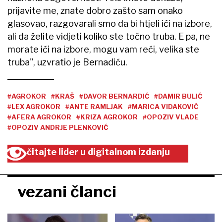
prijavite me, znate dobro zašto sam onako
glasovao, razgovarali smo da bi htjeli ići na izbore,
ali da želite vidjeti koliko ste točno truba. E pa, ne
morate ići na izbore, mogu vam reći, velika ste
truba", uzvratio je Bernadiću.
#AGROKOR
#KRAŠ
#DAVOR BERNARDIĆ
#DAMIR BULIĆ
#LEX AGROKOR
#ANTE RAMLJAK
#MARICA VIDAKOVIĆ
#AFERA AGROKOR
#KRIZA AGROKOR
#OPOZIV VLADE
#OPOZIV ANDRJE PLENKOVIĆ
čitajte lider u digitalnom izdanju
vezani članci