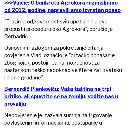
>>>Vujčić: O bankrotu Agrokora razmišljamo
od 2012. godine, napravili smo izvrstan posao
"Tražimo odgovornost svih upetljanih u ovaj
propust i proceduru oko Agrokora", poručio je
Bernadrić.
Osnovnim razlogom za pokretanje pitanja
povjerenja Vladi označio je "ortačko ponašanje
zbog kojeg postoji realna mogućnost za
nastankom teško nadoknadive štete za Hrvatsku
i njene građane".
Bernardić Plenkoviću: Vaša taština ne trpi
kritike, ali spustite se na zemlju, vodite nas u
provaliju
Nepovjerenje je izazvala sumnja na trgovanje
povlaštenim informacijama, postupanje u