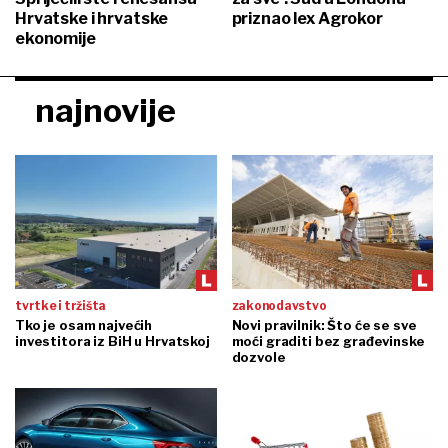
Hrvatske i hrvatske
priznao lex Agrokor
ekonomije
najnovije
tvrtke i tržišta
zakonodavstvo
Tko je osam najvećih
Novi pravilnik: Što će se sve
investitora iz BiH u Hrvatskoj
moći graditi bez građevinske
dozvole