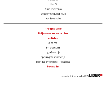
Lider BI
Klub izvoznika
Studentski Lider klub
Konferencije
Pretplati se
Prijava na newsletter
e-lider
o nama
impressum
oglašavanje
opći uvjeti korištenja
politika privatnosti i kolačića
tocno.hr
copyright lider media 2025.