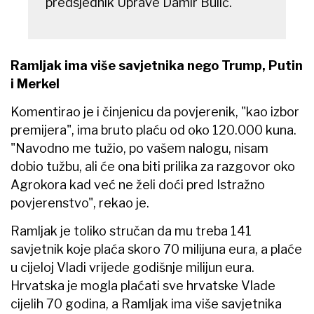
predsjednik Uprave Damir Bulić.
Ramljak ima više savjetnika nego Trump, Putin
i Merkel
Komentirao je i činjenicu da povjerenik, "kao izbor
premijera", ima bruto plaću od oko 120.000 kuna.
"Navodno me tužio, po vašem nalogu, nisam
dobio tužbu, ali će ona biti prilika za razgovor oko
Agrokora kad već ne želi doći pred Istražno
povjerenstvo", rekao je.
Ramljak je toliko stručan da mu treba 141
savjetnik koje plaća skoro 70 milijuna eura, a plaće
u cijeloj Vladi vrijede godišnje milijun eura.
Hrvatska je mogla plaćati sve hrvatske Vlade
cijelih 70 godina, a Ramljak ima više savjetnika