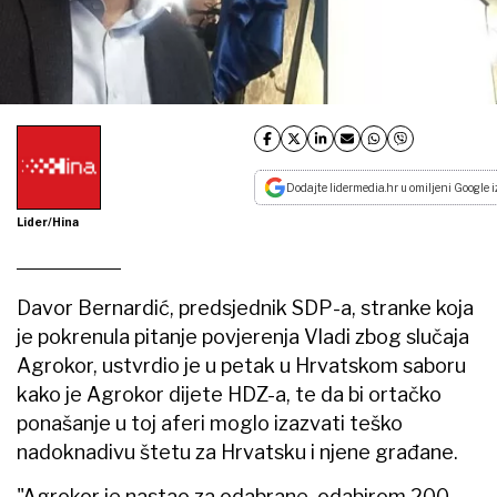
Dodajte lidermedia.hr u omiljeni Google i
Lider/Hina
Davor Bernardić, predsjednik SDP-a, stranke koja
je pokrenula pitanje povjerenja Vladi zbog slučaja
Agrokor, ustvrdio je u petak u Hrvatskom saboru
kako je Agrokor dijete HDZ-a, te da bi ortačko
ponašanje u toj aferi moglo izazvati teško
nadoknadivu štetu za Hrvatsku i njene građane.
"Agrokor je nastao za odabrane, odabirom 200