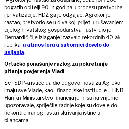
bogatih obitelji 90-ih godina u procesu pretvorbe
i privatizacije, HDZ ga je odgajao, Agrokor je
rastao, pretvorio se u diva koji prijeti urušavanjem
cijelog hrvatskog gospodarstva", ustvrdio je
Bernardić čije izlaganje izazvalo rekordnih 40-ak
replika,
a atmosferu u sabornici dovelo do
usijanja
.
Ortačko ponašanje razlog za pokretanje
pitanja povjerenja Vladi
Šef SDP-a ističe da dio odgovornosti za Agrokor
imaju sve Vlade, kao i financijske institucije – HNB,
Hanfa i Ministarstvo financija jer nisu na vrijeme
upozoravale, spriječile radnje koje su dovele do
nekontroliranog rasta i skrivanja istine u
bilancama.