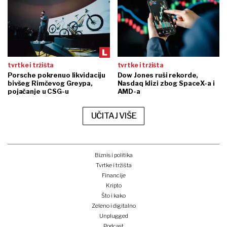
tvrtke i tržišta
tvrtke i tržišta
Porsche pokrenuo likvidaciju
Dow Jones ruši rekorde,
bivšeg Rimčevog Greypa,
Nasdaq klizi zbog SpaceX-a i
pojačanje u CSG-u
AMD-a
UČITAJ VIŠE
Biznis i politika
Tvrtke i tržišta
Financije
Kripto
Što i kako
Zeleno i digitalno
Unplugged
Podcast