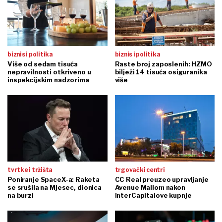
biznis i politika
biznis i politika
Više od sedam tisuća
Raste broj zaposlenih: HZMO
nepravilnosti otkriveno u
bilježi 14 tisuća osiguranika
inspekcijskim nadzorima
više
tvrtke i tržišta
trgovački centri
Poniranje SpaceX-a: Raketa
CC Real preuzeo upravljanje
se srušila na Mjesec, dionica
Avenue Mallom nakon
na burzi
InterCapitalove kupnje