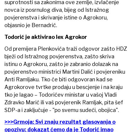
suprotnosti sa zakonima ove zemlje, izvlačenje
novca iz posrnulog diva, bijeg od Istražnog
povjerenstva i skrivanje istine o Agrokoru,
objasnio je Bernadrić.
Todorić je aktivirao lex Agrokor
Od premijera Plenkovića traži odgovor zašto HDZ
bježi od Istražnog povjerenstva, zašto skriva
istinu o Agrokoru, zašto je zabranio dolazak na
povjerenstvo ministrici Martini Dalić i povjereniku
Anti Ramljaku. Tko će biti odgovoran kad se
Agrokorove tvrtke prodaju u bescjenje i na kraju
tko je lagao – Todorićev ministar u vašoj Vladi
Zdravko Marić ili vaš povjerenik Ramljak, pita šef
SDP-a i zaključuje - "po svemu sudeći, obojica".
>>>Grmoja: Svi znaju rezultat glasovanja o
opozivu; dokazat ćemo da je Todorić imao