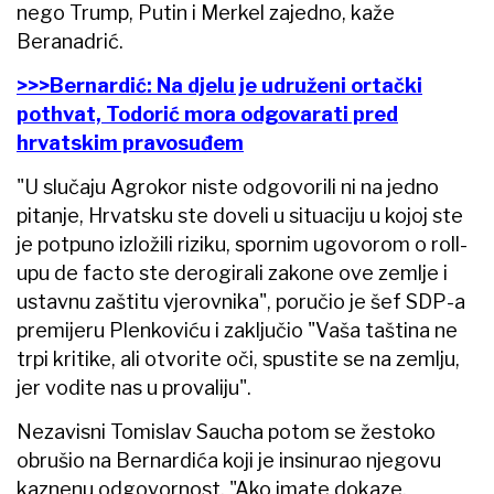
nego Trump, Putin i Merkel zajedno, kaže
Beranadrić.
>>>Bernardić: Na djelu je udruženi ortački
pothvat, Todorić mora odgovarati pred
hrvatskim pravosuđem
"U slučaju Agrokor niste odgovorili ni na jedno
pitanje, Hrvatsku ste doveli u situaciju u kojoj ste
je potpuno izložili riziku, spornim ugovorom o roll-
upu de facto ste derogirali zakone ove zemlje i
ustavnu zaštitu vjerovnika", poručio je šef SDP-a
premijeru Plenkoviću i zaključio "Vaša taština ne
trpi kritike, ali otvorite oči, spustite se na zemlju,
jer vodite nas u provaliju".
Nezavisni Tomislav Saucha potom se žestoko
obrušio na Bernardića koji je insinurao njegovu
kaznenu odgovornost. "Ako imate dokaze,