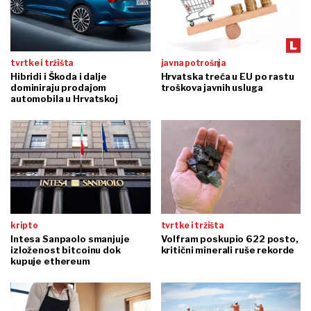
tvrtke i tržišta
javna potrošnja
Hibridi i Škoda i dalje
Hrvatska treća u EU po rastu
dominiraju prodajom
troškova javnih usluga
automobila u Hrvatskoj
kripto
tvrtke i tržišta
Intesa Sanpaolo smanjuje
Volfram poskupio 622 posto,
izloženost bitcoinu dok
kritični minerali ruše rekorde
kupuje ethereum