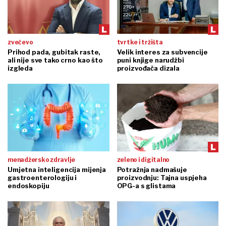
zvečevo
tvrtke i tržišta
Prihod pada, gubitak raste,
Velik interes za subvencije
ali nije sve tako crno kao što
puni knjige narudžbi
izgleda
proizvođača dizala
menadžersko zdravlje
zeleno i digitalno
Umjetna inteligencija mijenja
Potražnja nadmašuje
gastroenterologiju i
proizvodnju: Tajna uspjeha
endoskopiju
OPG-a s glistama