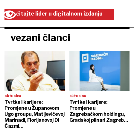
čitajte lider u digitalnom izdanju
vezani članci
aktualno
aktualno
Tvrtke i karijere:
Tvrtke i karijere:
Promjene u Županovom
Promjene u
Ugo groupu, Matijevićevoj
Zagrebačkom holdingu,
Marinadi, Florijanovoj DI
Gradskoj plinari Zagreb…
Čazmi…