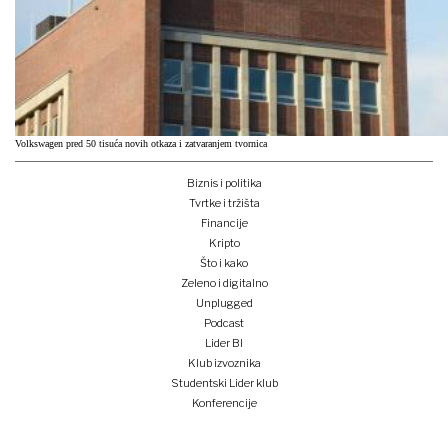
Volkswagen pred 50 tisuća novih otkaza i zatvaranjem tvornica
Biznis i politika
Tvrtke i tržišta
Financije
Kripto
Što i kako
Zeleno i digitalno
Unplugged
Podcast
Lider BI
Klub izvoznika
Studentski Lider klub
Konferencije
Pretplati se