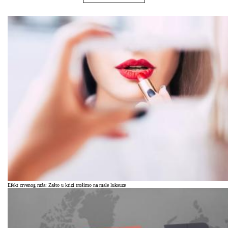
Efekt crvenog ruža: Zašto u krizi trošimo na male luksuze