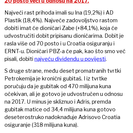
20 posto veći u odnosu na 2017.
Najveći rast prihoda imali su Ina (19,2%) i AD
Plastik (18,4%). Najveće zadovoljstvo rastom
dobiti imat će dioničari Zabe (+84,1%), koja će
udvostručiti dobit pripisanu dioničarima. Dobit je
rasla više od 70 posto i u Croatia osiguranju i
ERNT-u. Dioničari PBZ-a će pak, kao što smo već
pisali, dobiti
najveću dividendu u povijesti
.
S druge strane, među deset promatranih tvrtki
Petrokemija je kronični gubitaš. I iz tvrtke
poručuju da je gubitak od 470 milijuna kuna
očekivan, ali je gotovo je udvostručen u odnosu
na 2017. U minus je skliznuo i Adris, premda
gubitak matice od 34,4 milijuna kuna gotovo
deseterostruko nadoknađuje Adrisovo Croatia
osiguranje (318 milijuna kuna).