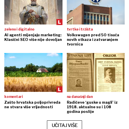
zeleno i digitalno
tvrtke i tržišta
AI agenti mijenjaju marketing:
Volkswagen pred 50 tisuća
Klasični SEO više nije dovoljan
novih otkaza i zatvaranjem
tvornica
komentari
na današnji dan
Zašto hrvatska poljoprivreda
Radićeve ‘guske u magli’ iz
ne stvara više vrijednosti
1918. aktualne su i 108
godina poslije
UČITAJ VIŠE