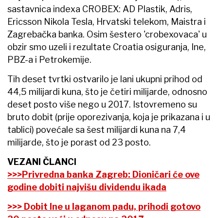
sastavnica indexa CROBEX: AD Plastik, Adris,
Ericsson Nikola Tesla, Hrvatski telekom, Maistra i
Zagrebačka banka. Osim šestero 'crobexovaca' u
obzir smo uzeli i rezultate Croatia osiguranja, Ine,
PBZ-a i Petrokemije.
Tih deset tvrtki ostvarilo je lani ukupni prihod od
44,5 milijardi kuna, što je četiri milijarde, odnosno
deset posto više nego u 2017. Istovremeno su
bruto dobit (prije oporezivanja, koja je prikazana i u
tablici) povećale sa šest milijardi kuna na 7,4
milijarde, što je porast od 23 posto.
VEZANI ČLANCI
>>>Privredna banka Zagreb: Dioničari će ove
godine dobiti najvišu dividendu ikada
>>> Dobit Ine u laganom padu, prihodi gotovo