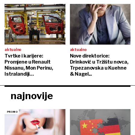
aktualno
aktualno
Tvrtke i karijere:
Nove direktorice:
Promjene u Renault
Drinković u Tržištu novca,
Nissanu, Mon Perinu,
Trpezanovska u Kuehne
Istralandiji…
& Nagel...
najnovije