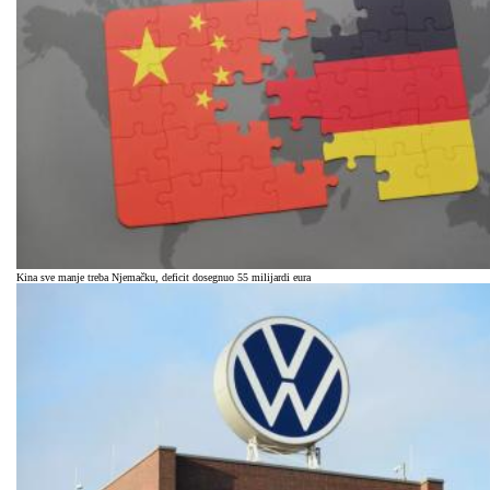
Kina sve manje treba Njemačku, deficit dosegnuo 55 milijardi eura