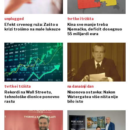
unplugged
tvrtke i tržišta
Efekt crvenog ruža: Zašto u
Kina sve manje treba
krizi trošimo na male luksuze
Njemačku, deficit dosegnuo
55 milijardi eura
tvrtke i tržišta
na današnji dan
Rekordi na Wall Streetu,
Nixonova ostavka: Nakon
tehnološke dionice ponovno
Watergatea više ništa nije
rastu
bilo isto