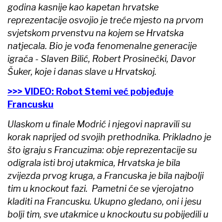
godina kasnije kao kapetan hrvatske
reprezentacije osvojio je treće mjesto na prvom
svjetskom prvenstvu na kojem se Hrvatska
natjecala. Bio je vođa fenomenalne generacije
igrača - Slaven Bilić, Robert Prosinečki, Davor
Šuker, koje i danas slave u Hrvatskoj.
>>> VIDEO: Robot Stemi već pobjeđuje
Francusku
Ulaskom u finale Modrić i njegovi napravili su
korak naprijed od svojih prethodnika. Prikladno je
što igraju s Francuzima: obje reprezentacije su
odigrala isti broj utakmica, Hrvatska je bila
zvijezda prvog kruga, a Francuska je bila najbolji
tim u knockout fazi. Pametni će se vjerojatno
kladiti na Francusku. Ukupno gledano, oni i jesu
bolji tim, sve utakmice u knockoutu su pobijedili u