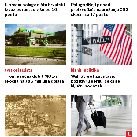
U prvom polugodištu hrvatski
Polugodišnji prihodi
izvoz porastao više od 10
proizvođača naoružanja CSG
posto
skočili za 17 posto
tvrtke i tržišta
biznis i politika
Tromjesečna dobit MOL-a
Wall Street zaustavio
skočila na 786 milijuna dolara
pozitivnu seriju, čeka se
ključni podatak