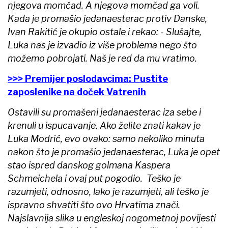
njegova momčad. A njegova momčad ga voli.
Kada je promašio jedanaesterac protiv Danske,
Ivan Rakitić je okupio ostale i rekao: - Slušajte,
Luka nas je izvadio iz više problema nego što
možemo pobrojati. Naš je red da mu vratimo.
>>> Premijer poslodavcima: Pustite
zaposlenike na doček Vatrenih
Ostavili su promašeni jedanaesterac iza sebe i
krenuli u ispucavanje. Ako želite znati kakav je
Luka Modrić, evo ovako: samo nekoliko minuta
nakon što je promašio jedanaesterac, Luka je opet
stao ispred danskog golmana Kaspera
Schmeichela i ovaj put pogodio. Teško je
razumjeti, odnosno, lako je razumjeti, ali teško je
ispravno shvatiti što ovo Hrvatima znači.
Najslavnija slika u engleskoj nogometnoj povijesti