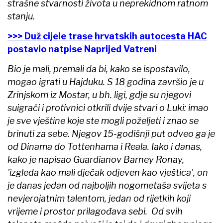
strašne stvarnosti života u neprekidnom ratnom
stanju.
>>> Duž cijele trase hrvatskih autocesta HAC
postavio natpise Naprijed Vatreni
Bio je mali, premali da bi, kako se ispostavilo,
mogao igrati u Hajduku. S 18 godina završio je u
Zrinjskom iz Mostar, u bh. ligi, gdje su njegovi
suigrači i protivnici otkrili dvije stvari o Luki: imao
je sve vještine koje ste mogli poželjeti i znao se
brinuti za sebe. Njegov 15-godišnji put odveo ga je
od Dinama do Tottenhama i Reala. Iako i danas,
kako je napisao Guardianov Barney Ronay,
'izgleda kao mali dječak odjeven kao vještica', on
je danas jedan od najboljih nogometaša svijeta s
nevjerojatnim talentom, jedan od rijetkih koji
vrijeme i prostor prilagođava sebi. Od svih