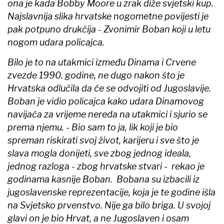
ona je kada Bobby Moore u zrak diže svjetski kup.
Najslavnija slika hrvatske nogometne povijesti je
pak potpuno drukčija - Zvonimir Boban koji u letu
nogom udara policajca.
Bilo je to na utakmici između Dinama i Crvene
zvezde 1990. godine, ne dugo nakon što je
Hrvatska odlučila da će se odvojiti od Jugoslavije.
Boban je vidio policajca kako udara Dinamovog
navijača za vrijeme nereda na utakmici i sjurio se
prema njemu. - Bio sam to ja, lik koji je bio
spreman riskirati svoj život, karijeru i sve što je
slava mogla donijeti, sve zbog jednog ideala,
jednog razloga - zbog hrvatske stvari - rekao je
godinama kasnije Boban. Bobana su izbacili iz
jugoslavenske reprezentacije, koja je te godine išla
na Svjetsko prvenstvo. Nije ga bilo briga. U svojoj
glavi on je bio Hrvat, a ne Jugoslaven i osam