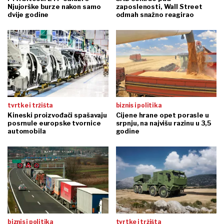
Njujorške burze nakon samo
zaposlenosti, Wall Street
dvije godine
odmah snažno reagirao
tvrtke i tržišta
biznis i politika
Kineski proizvođači spašavaju
Cijene hrane opet porasle u
posrnule europske tvornice
srpnju, na najvišu razinu u 3,5
automobila
godine
biznis i politika
tvrtke i tržišta