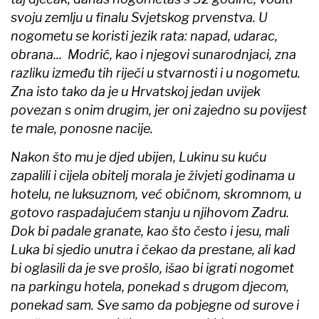
svoju zemlju u finalu Svjetskog prvenstva. U
nogometu se koristi jezik rata: napad, udarac,
obrana... Modrić, kao i njegovi sunarodnjaci, zna
razliku između tih riječi u stvarnosti i u nogometu.
Zna isto tako da je u Hrvatskoj jedan uvijek
povezan s onim drugim, jer oni zajedno su povijest
te male, ponosne nacije.
Nakon što mu je djed ubijen, Lukinu su kuću
zapalili i cijela obitelj morala je živjeti godinama u
hotelu, ne luksuznom, već običnom, skromnom, u
gotovo raspadajućem stanju u njihovom Zadru.
Dok bi padale granate, kao što često i jesu, mali
Luka bi sjedio unutra i čekao da prestane, ali kad
bi oglasili da je sve prošlo, išao bi igrati nogomet
na parkingu hotela, ponekad s drugom djecom,
ponekad sam. Sve samo da pobjegne od surove i