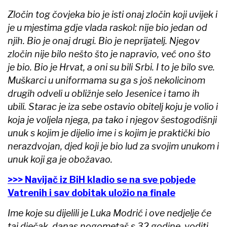
Zločin tog čovjeka bio je isti onaj zločin koji uvijek i
je u mjestima gdje vlada raskol: nije bio jedan od
njih. Bio je onaj drugi. Bio je neprijatelj. Njegov
zločin nije bilo nešto što je napravio, već ono što
je bio. Bio je Hrvat, a oni su bili Srbi. I to je bilo sve.
Muškarci u uniformama su ga s još nekolicinom
drugih odveli u obližnje selo Jesenice i tamo ih
ubili. Starac je iza sebe ostavio obitelj koju je volio i
koja je voljela njega, pa tako i njegov šestogodišnji
unuk s kojim je dijelio ime i s kojim je praktički bio
nerazdvojan, djed koji je bio lud za svojim unukom i
unuk koji ga je obožavao.
>>> Navijač iz BiH kladio se na sve pobjede
Vatrenih i sav dobitak uložio na finale
Ime koje su dijelili je Luka Modrić i ove nedjelje će
taj dječak, danas nogometaš s 32 godine, voditi