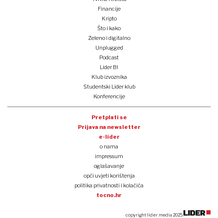
Financije
Kripto
Što i kako
Zeleno i digitalno
Unplugged
Podcast
Lider BI
Klub izvoznika
Studentski Lider klub
Konferencije
Pretplati se
Prijava na newsletter
e-lider
o nama
impressum
oglašavanje
opći uvjeti korištenja
politika privatnosti i kolačića
tocno.hr
copyright lider media 2025.