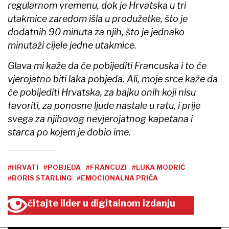
regularnom vremenu, dok je Hrvatska u tri
utakmice zaredom išla u produžetke, što je
dodatnih 90 minuta za njih, što je jednako
minutaži cijele jedne utakmice.
Glava mi kaže da će pobijediti Francuska i to će
vjerojatno biti laka pobjeda. Ali, moje srce kaže da
će pobijediti Hrvatska, za bajku onih koji nisu
favoriti, za ponosne ljude nastale u ratu, i prije
svega za njihovog nevjerojatnog kapetana i
starca po kojem je dobio ime.
#HRVATI
#POBJEDA
#FRANCUZI
#LUKA MODRIĆ
#BORIS STARLING
#EMOCIONALNA PRIČA
čitajte lider u digitalnom izdanju