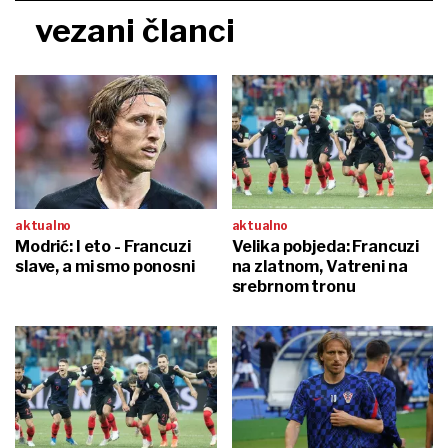
vezani članci
aktualno
aktualno
Modrić: I eto - Francuzi
Velika pobjeda: Francuzi
slave, a mi smo ponosni
na zlatnom, Vatreni na
srebrnom tronu