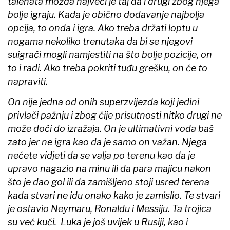
talenata možda najveći je taj da i drugi zbog njega
bolje igraju. Kada je obično dodavanje najbolja
opcija, to onda i igra. Ako treba držati loptu u
nogama nekoliko trenutaka da bi se njegovi
suigrači mogli namjestiti na što bolje pozicije, on
to i radi. Ako treba pokriti tuđu grešku, on će to
napraviti.
On nije jedna od onih superzvijezda koji jedini
privlači pažnju i zbog čije prisutnosti nitko drugi ne
može doći do izražaja. On je ultimativni vođa baš
zato jer ne igra kao da je samo on važan. Njega
nećete vidjeti da se valja po terenu kao da je
upravo nagazio na minu ili da para majicu nakon
što je dao gol ili da zamišljeno stoji usred terena
kada stvari ne idu onako kako je zamislio. Te stvari
je ostavio Neymaru, Ronaldu i Messiju. Ta trojica
su već kući. Luka je još uvijek u Rusiji, kao i