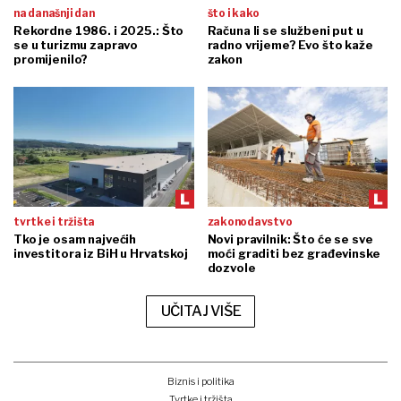
na današnji dan
što i kako
Rekordne 1986. i 2025.: Što
Računa li se službeni put u
se u turizmu zapravo
radno vrijeme? Evo što kaže
promijenilo?
zakon
tvrtke i tržišta
zakonodavstvo
Tko je osam najvećih
Novi pravilnik: Što će se sve
investitora iz BiH u Hrvatskoj
moći graditi bez građevinske
dozvole
UČITAJ VIŠE
Biznis i politika
Tvrtke i tržišta