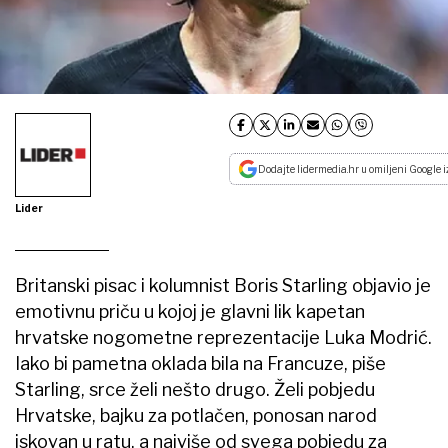
Dodajte lidermedia.hr u omiljeni Google i
Lider
Britanski pisac i kolumnist Boris Starling objavio je
emotivnu priču u kojoj je glavni lik kapetan
hrvatske nogometne reprezentacije Luka Modrić.
Iako bi pametna oklada bila na Francuze, piše
Starling, srce želi nešto drugo. Želi pobjedu
Hrvatske, bajku za potlačen, ponosan narod
iskovan u ratu, a najviše od svega pobjedu za