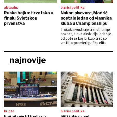
aktualno
biznis i politika
Ruska bajka: Hrvatska u
Nakon pivovare, Modrić
finalu Svjetskog
postaje jedan od vlasnika
prvenstva
kluba u Championshipu
Trošak investicije trenutno nije
poznat, a ova akvizicija jedan je
od poteza koji bi klub trebao
vratiti u premierligašku elitu
najnovije
kripto
biznis i politika
Prvi bitcoin ETF odlazi s
SAD šokirao pad